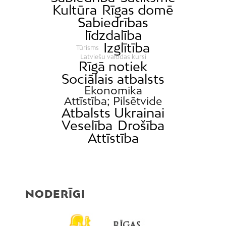
Kultūra
Rīgas domē
Sabiedrības
līdzdalība
Izglītība
Tūrisms
Latviešu valodas kursi
Rīgā notiek
Sociālais atbalsts
Ekonomika
Attīstība; Pilsētvide
Atbalsts Ukrainai
Veselība
Drošība
Attīstība
NODERĪGI