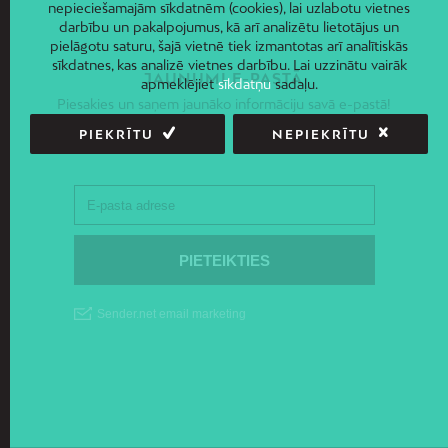
nepieciešamajām sīkdatnēm (cookies), lai uzlabotu vietnes
darbību un pakalpojumus, kā arī analizētu lietotājus un
pielāgotu saturu, šajā vietnē tiek izmantotas arī analītiskās
sīkdatnes, kas analizē vietnes darbību. Lai uzzinātu vairāk
JAUNUMI E-PASTĀ
apmeklējiet
sīkdatņu
sadaļu.
Piesakies un saņem jaunāko informāciju savā e-pastā!
PIEKRĪTU
NEPIEKRĪTU