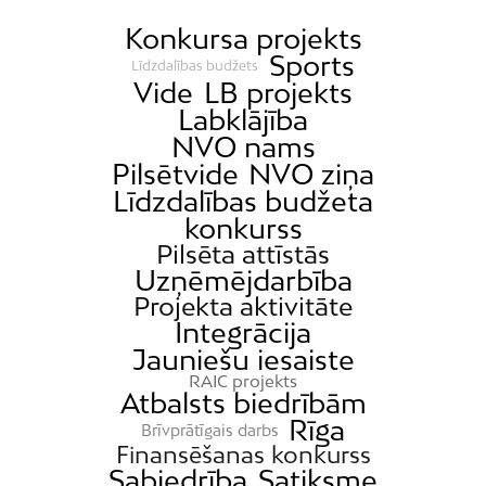
Konkursa projekts
Sports
Līdzdalības budžets
Vide
LB projekts
Labklājība
NVO nams
Pilsētvide
NVO ziņa
Līdzdalības budžeta
konkurss
Pilsēta attīstās
Uzņēmējdarbība
Projekta aktivitāte
Integrācija
Jauniešu iesaiste
RAIC projekts
Atbalsts biedrībām
Rīga
Brīvprātīgais darbs
Finansēšanas konkurss
Sabiedrība
Satiksme