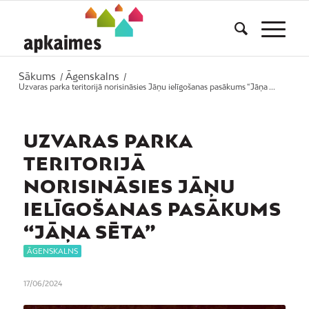
Sākums
Āgenskalns
/
/
Uzvaras parka teritorijā norisināsies Jāņu ielīgošanas pasākums “Jāņa ...
UZVARAS PARKA
TERITORIJĀ
NORISINĀSIES JĀŅU
IELĪGOŠANAS PASĀKUMS
“JĀŅA SĒTA”
ĀGENSKALNS
17/06/2024