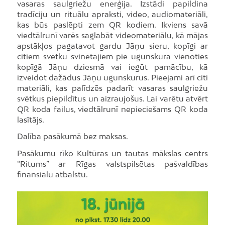
vasaras saulgriežu enerģija. Izstādi papildina
tradīciju un rituālu apraksti, video, audiomateriāli,
kas būs paslēpti zem QR kodiem. Ikviens savā
viedtālrunī varēs saglabāt videomateriālu, kā mājas
apstākļos pagatavot gardu Jāņu sieru, kopīgi ar
citiem svētku svinētājiem pie ugunskura vienoties
kopīgā Jāņu dziesmā vai iegūt pamācību, kā
izveidot dažādus Jāņu ugunskurus. Pieejami arī citi
materiāli, kas palīdzēs padarīt vasaras saulgriežu
svētkus piepildītus un aizraujošus. Lai varētu atvērt
QR koda failus, viedtālrunī nepieciešams QR koda
lasītājs.
Dalība pasākumā bez maksas.
Pasākumu rīko Kultūras un tautas mākslas centrs
“Ritums” ar Rīgas valstspilsētas pašvaldības
finansiālu atbalstu.