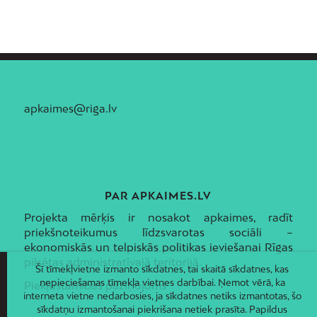
apkaimes@riga.lv
PAR APKAIMES.LV
Projekta mērķis ir nosakot apkaimes, radīt
priekšnoteikumus līdzsvarotas sociāli –
ekonomiskās un telpiskās politikas ieviešanai Rīgas
pilsētas administratīvajā teritorijā.
Šī tīmekļvietne izmanto sīkdatnes, tai skaitā sīkdatnes, kas
nepieciešamas tīmekļa vietnes darbībai. Ņemot vērā, ka
Piekļūstamības paziņojums
interneta vietne nedarbosies, ja sīkdatnes netiks izmantotas, šo
sīkdatņu izmantošanai piekrišana netiek prasīta. Papildus