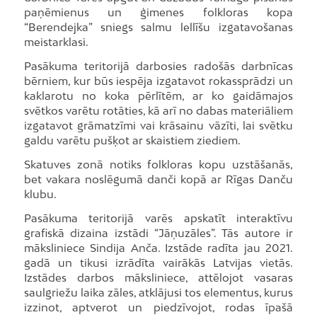
paņēmienus un ģimenes folkloras kopa
“Berendejka” sniegs salmu lellīšu izgatavošanas
meistarklasi.
Pasākuma teritorijā darbosies radošās darbnīcas
bērniem, kur būs iespēja izgatavot rokassprādzi un
kaklarotu no koka pērlītēm, ar ko gaidāmajos
svētkos varētu rotāties, kā arī no dabas materiāliem
izgatavot grāmatzīmi vai krāsainu vāzīti, lai svētku
galdu varētu pušķot ar skaistiem ziediem.
Skatuves zonā notiks folkloras kopu uzstāšanās,
bet vakara noslēgumā danči kopā ar Rīgas Danču
klubu.
Pasākuma teritorijā varēs apskatīt interaktīvu
grafiskā dizaina izstādi “Jāņuzāles”. Tās autore ir
māksliniece Sindija Anča. Izstāde radīta jau 2021.
gadā un tikusi izrādīta vairākās Latvijas vietās.
Izstādes darbos māksliniece, attēlojot vasaras
saulgriežu laika zāles, atklājusi tos elementus, kurus
izzinot, aptverot un piedzīvojot, rodas īpašā