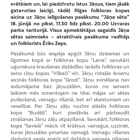
svētkiem un, lai piedzīvotu īstus Jāņus, tiem jāsāk
gatavoties laicīgi, tādēļ Rīgas folkloras kopas
aicina uz Jāņu ielīgošanas pasākumu “Jāņa sēta”
18. jūnijā no plkst. 17.30 līdz plkst. 20.00 Uzvaras
parka teritorijā. Visus apmeklētājus sagaidīs Jāņa
sētas saimnieks – atraktīvais pasākuma vadītājs
un folklorists Ēriks Zeps.
Pasākumā būs iespēja apgūt Jāņu dziesmas un
līgotnes kopā ar folkloras kopu “Laiva”, savukārt
ugunskura kraušanas dažādību ierādīs folkloras un
seno cīņu kopas “Vilkači” vīri. Jāņu rotaļās ikvienu
aicinās folkloras kopa “Grodi”. Jāņu svinēšana nav
iedomājama bez jāņuzālēm, kuras no seniem
laikiem mēs izmantojam ne tikai mājas un sētas
pušķošanā, vainagu vīšanā, bet arī skaistumam un
veselībai. Par Jāņu zāļu nozīmi stāstīs folkloras
kopa “Budēļi”, kuri piedāvās arī pārbaudīt
zināšanas Jāņu zāļu atpazīšanā. Savukārt, folkloras
kopa “Savieši” mācīs vīt krāšņus vainagus, uzzināt,
kuras jāņuzāles pinamas vainagā. Vainagu vīšanas
darbnīcā varēs apgūt arī dažādus vainaga pīšanas