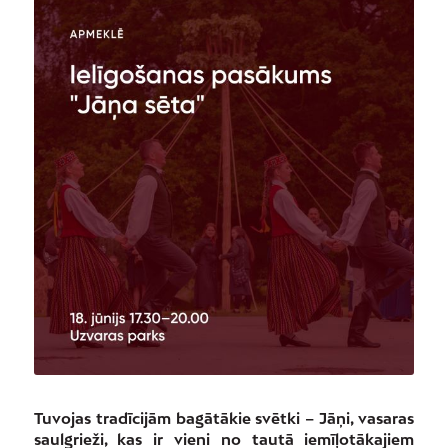
Tuvojas tradīcijām bagātākie svētki – Jāņi, vasaras
saulgrieži, kas ir vieni no tautā iemīļotākajiem