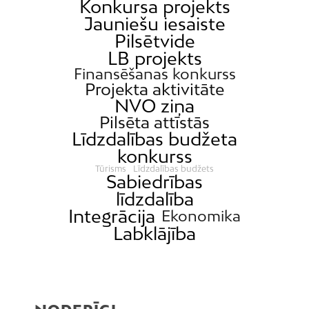
Konkursa projekts
Jauniešu iesaiste
Pilsētvide
LB projekts
Finansēšanas konkurss
Projekta aktivitāte
NVO ziņa
Pilsēta attīstās
Līdzdalības budžeta
konkurss
Tūrisms
Līdzdalības budžets
Sabiedrības
līdzdalība
Integrācija
Ekonomika
Labklājība