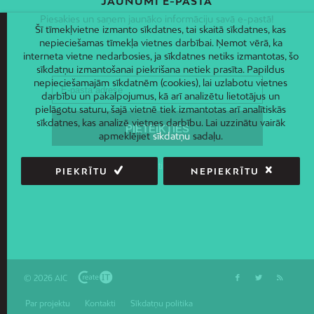
JAUNUMI E-PASTĀ
Piesakies un saņem jaunāko informāciju savā e-pastā!
Šī tīmekļvietne izmanto sīkdatnes, tai skaitā sīkdatnes, kas
nepieciešamas tīmekļa vietnes darbībai. Ņemot vērā, ka
interneta vietne nedarbosies, ja sīkdatnes netiks izmantotas, šo
sīkdatņu izmantošanai piekrišana netiek prasīta. Papildus
nepieciešamajām sīkdatnēm (cookies), lai uzlabotu vietnes
darbību un pakalpojumus, kā arī analizētu lietotājus un
pielāgotu saturu, šajā vietnē tiek izmantotas arī analītiskās
sīkdatnes, kas analizē vietnes darbību. Lai uzzinātu vairāk
apmeklējiet
sīkdatņu
sadaļu.
PIEKRĪTU
NEPIEKRĪTU
© 2026 AIC
Par projektu
Kontakti
Sīkdatņu politika