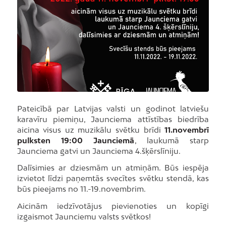
Pateicībā par Latvijas valsti un godinot latviešu
karavīru piemiņu, Jaunciema attīstības biedrība
aicina visus uz muzikālu svētku brīdi
11.novembrī
pulksten 19:00 Jaunciemā
, laukumā starp
Jaunciema gatvi un Jaunciema 4.šķērslīniju.
Dalīsimies ar dziesmām un atmiņām. Būs iespēja
izvietot līdzi paņemtās svecītes svētku stendā, kas
būs pieejams no 11.-19.novembrim.
Aicinām iedzīvotājus pievienoties un kopīgi
izgaismot Jaunciemu valsts svētkos!