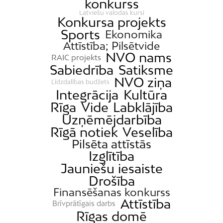
konkurss
Latviešu valodas kursi
Konkursa projekts
Sports
Ekonomika
Attīstība; Pilsētvide
NVO nams
RAIC projekts
Sabiedrība
Satiksme
NVO ziņa
Līdzdalības budžets
Integrācija
Kultūra
Rīga
Vide
Labklājība
Uzņēmējdarbība
Rīgā notiek
Veselība
Pilsēta attīstās
Izglītība
Jauniešu iesaiste
Drošība
Finansēšanas konkurss
Attīstība
Brīvprātīgais darbs
Rīgas domē