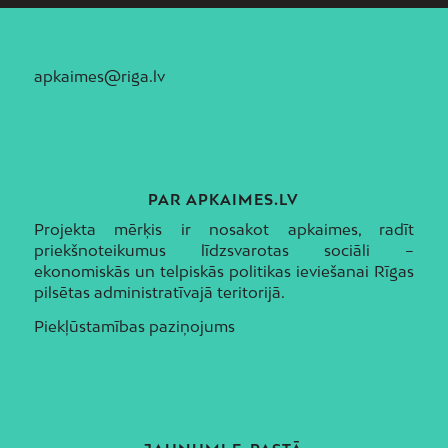
apkaimes@riga.lv
PAR APKAIMES.LV
Projekta mērķis ir nosakot apkaimes, radīt
priekšnoteikumus līdzsvarotas sociāli –
ekonomiskās un telpiskās politikas ieviešanai Rīgas
pilsētas administratīvajā teritorijā.
Piekļūstamības paziņojums