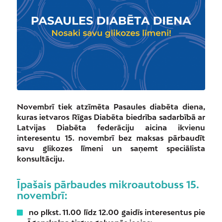
Novembrī tiek atzīmēta Pasaules diabēta diena,
kuras ietvaros Rīgas Diabēta biedrība sadarbībā ar
Latvijas Diabēta federāciju aicina ikvienu
interesentu 15. novembrī bez maksas pārbaudīt
savu glikozes līmeni un saņemt speciālista
konsultāciju.
Īpašais pārbaudes mikroautobuss 15.
novembrī:
no plkst. 11.00 līdz 12.00 gaidīs interesentus pie