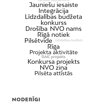
Latviešu valodas kursi
Jauniešu iesaiste
Integrācija
Līdzdalības budžeta
konkurss
Drošība
NVO nams
Rīgā notiek
Pilsētvide
Līdzdalības budžets
Rīga
Projekta aktivitāte
RAIC projekts
Konkursa projekts
NVO ziņa
Pilsēta attīstās
NODERĪGI