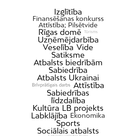
Izglītība
Finansēšanas konkurss
Attīstība; Pilsētvide
Rīgas domē
Tūrisms
Uzņēmējdarbība
Veselība
Vide
Satiksme
Atbalsts biedrībām
Sabiedrība
Atbalsts Ukrainai
Attīstība
Brīvprātīgais darbs
Sabiedrības
līdzdalība
Kultūra
LB projekts
Labklājība
Ekonomika
Sports
Sociālais atbalsts