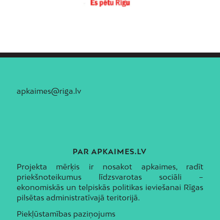
apkaimes@riga.lv
PAR APKAIMES.LV
Projekta mērķis ir nosakot apkaimes, radīt
priekšnoteikumus līdzsvarotas sociāli –
ekonomiskās un telpiskās politikas ieviešanai Rīgas
pilsētas administratīvajā teritorijā.
Piekļūstamības paziņojums