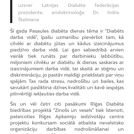
uzsver Latvijas Diabēta federācijas
prezidente, endokrinoloģe Dr. Indra
Štelmane
Šī gada Pasaules diabēta dienas tēma ir “Diabēts
darba vidē”, īpašu uzmanību pievēršot tam, kā
cilvēki ar diabētu jūtas un kādus izaicinājumus
piedzīvo darba vidē. Lai gan sabiedrībā arvien
vairāk tiek runāts par darbinieku labbūtību,
miljoniem cilvēku ar diabētu ik dienas saskaras ar
izaicinājumiem darba vidē, tai skaitā ar stigmu un
diskrimināciju, jo pastāv maldīgi priekšstati par viņu
spējām. Tas rada stresu, nedrošību un bailes, kas
savukārt pasliktina dzīves kvalitāti un kavē iespējas
pilnvērtīgi iekļauties darba vidē.
Šis un vēl četri citi pasākumi Rīgas Diabēta
biedrības projektā “Zinošs un vesels” tiek īstenoti,
pateicoties Rīgas Apkaimju iedzīvotāju centra
projektu konkursam sociālā atbalsta nevalstisko
organizāciju darbības nodrošināšanai un