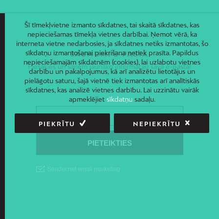
Šī tīmekļvietne izmanto sīkdatnes, tai skaitā sīkdatnes, kas
nepieciešamas tīmekļa vietnes darbībai. Ņemot vērā, ka
interneta vietne nedarbosies, ja sīkdatnes netiks izmantotas, šo
sīkdatņu izmantošanai piekrišana netiek prasīta. Papildus
JAUNUMI E-PASTĀ
nepieciešamajām sīkdatnēm (cookies), lai uzlabotu vietnes
Piesakies un saņem jaunāko informāciju savā e-pastā!
darbību un pakalpojumus, kā arī analizētu lietotājus un
pielāgotu saturu, šajā vietnē tiek izmantotas arī analītiskās
sīkdatnes, kas analizē vietnes darbību. Lai uzzinātu vairāk
apmeklējiet
sīkdatņu
sadaļu.
PIEKRĪTU
NEPIEKRĪTU