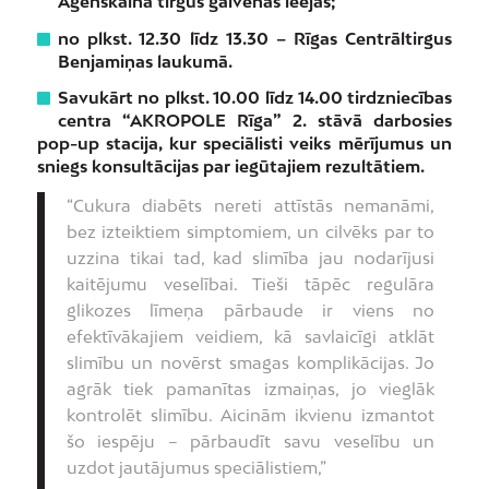
Āgenskalna tirgus galvenās ieejas;
no plkst. 12.30 līdz 13.30 – Rīgas Centrāltirgus
Benjamiņas laukumā.
Savukārt no plkst. 10.00 līdz 14.00 tirdzniecības
centra “AKROPOLE Rīga” 2. stāvā darbosies
pop-up stacija, kur speciālisti veiks mērījumus un
sniegs konsultācijas par iegūtajiem rezultātiem.
“Cukura diabēts nereti attīstās nemanāmi,
bez izteiktiem simptomiem, un cilvēks par to
uzzina tikai tad, kad slimība jau nodarījusi
kaitējumu veselībai. Tieši tāpēc regulāra
glikozes līmeņa pārbaude ir viens no
efektīvākajiem veidiem, kā savlaicīgi atklāt
slimību un novērst smagas komplikācijas. Jo
agrāk tiek pamanītas izmaiņas, jo vieglāk
kontrolēt slimību. Aicinām ikvienu izmantot
šo iespēju – pārbaudīt savu veselību un
uzdot jautājumus speciālistiem,”