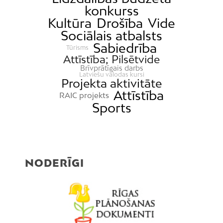
konkurss
Kultūra
Drošība
Vide
Sociālais atbalsts
Sabiedrība
Tūrisms
Attīstība; Pilsētvide
Brīvprātīgais darbs
Latviešu valodas kursi
Projekta aktivitāte
Attīstība
RAIC projekts
Sports
NODERĪGI