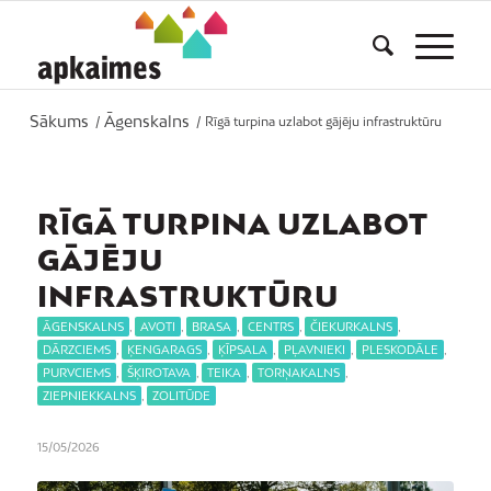
Sākums
Āgenskalns
/
/
Rīgā turpina uzlabot gājēju infrastruktūru
RĪGĀ TURPINA UZLABOT
GĀJĒJU
INFRASTRUKTŪRU
ĀGENSKALNS
,
AVOTI
,
BRASA
,
CENTRS
,
ČIEKURKALNS
,
DĀRZCIEMS
,
ĶENGARAGS
,
ĶĪPSALA
,
PĻAVNIEKI
,
PLESKODĀLE
,
PURVCIEMS
,
ŠĶIROTAVA
,
TEIKA
,
TORŅAKALNS
,
ZIEPNIEKKALNS
,
ZOLITŪDE
15/05/2026