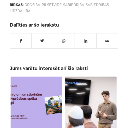
BIRKAS:
DROŠĪBA
,
PILSĒTVIDE
,
SABIEDRĪBA
,
SABIEDRĪBAS
LĪDZDALĪBA
Dalīties ar šo ierakstu
Jums varētu interesēt arī šie raksti