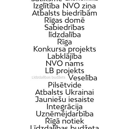
Izglītība
NVO ziņa
Atbalsts biedrībām
Rīgas domē
Sabiedrības
līdzdalība
Rīga
Konkursa projekts
Labklājība
NVO nams
LB projekts
Veselība
Līdzdalības budžets
Pilsētvide
Atbalsts Ukrainai
Jauniešu iesaiste
Integrācija
Uzņēmējdarbība
Rīgā notiek
Līdzdalības budžeta