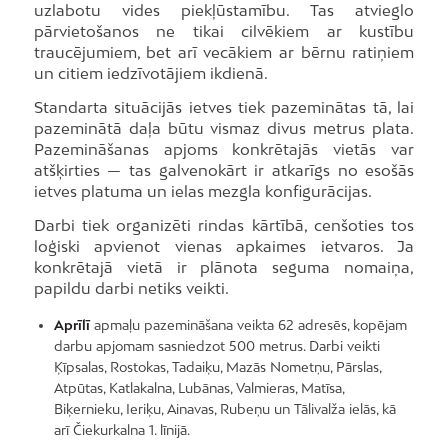
uzlabotu vides piekļūstamību. Tas atvieglo
pārvietošanos ne tikai cilvēkiem ar kustību
traucējumiem, bet arī vecākiem ar bērnu ratiņiem
un citiem iedzīvotājiem ikdienā.
Standarta situācijās ietves tiek pazeminātas tā, lai
pazeminātā daļa būtu vismaz divus metrus plata.
Pazemināšanas apjoms konkrētajās vietās var
atšķirties — tas galvenokārt ir atkarīgs no esošās
ietves platuma un ielas mezgla konfigurācijas.
Darbi tiek organizēti rindas kārtībā, cenšoties tos
loģiski apvienot vienas apkaimes ietvaros. Ja
konkrētajā vietā ir plānota seguma nomaiņa,
papildu darbi netiks veikti.
Aprīlī
apmaļu pazemināšana veikta 62 adresēs, kopējam
darbu apjomam sasniedzot 500 metrus. Darbi veikti
Ķīpsalas, Rostokas, Tadaiķu, Mazās Nometņu, Pārslas,
Atpūtas, Katlakalna, Lubānas, Valmieras, Matīsa,
Biķernieku, Ieriķu, Ainavas, Rubeņu un Tālivalža ielās, kā
arī Čiekurkalna 1. līnijā.