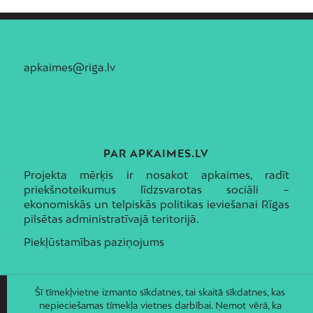
apkaimes@riga.lv
PAR APKAIMES.LV
Projekta mērķis ir nosakot apkaimes, radīt
priekšnoteikumus līdzsvarotas sociāli –
ekonomiskās un telpiskās politikas ieviešanai Rīgas
pilsētas administratīvajā teritorijā.
Piekļūstamības paziņojums
Šī tīmekļvietne izmanto sīkdatnes, tai skaitā sīkdatnes, kas
nepieciešamas tīmekļa vietnes darbībai. Ņemot vērā, ka