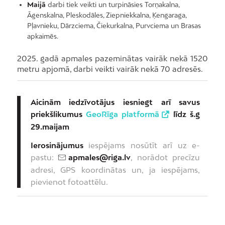
Maijā
darbi tiek veikti un turpināsies Torņakalna,
Āgenskalna, Pleskodāles, Ziepniekkalna, Ķengaraga,
Pļavnieku, Dārzciema, Čiekurkalna, Purvciema un Brasas
apkaimēs.
2025. gadā apmales pazeminātas vairāk nekā 1520
metru apjomā, darbi veikti vairāk nekā 70 adresēs.
Aicinām iedzīvotājus iesniegt arī savus
priekšlikumus
GeoRīga platformā
līdz š.g
29.maijam
Ierosinājumus
iespējams nosūtīt arī uz e-
pastu:
apmales@riga.lv
, norādot precīzu
adresi, GPS koordinātas un, ja iespējams,
pievienot fotoattēlu.