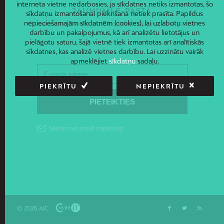
interneta vietne nedarbosies, ja sīkdatnes netiks izmantotas, šo
JAUNUMI E-PASTĀ
sīkdatņu izmantošanai piekrišana netiek prasīta. Papildus
nepieciešamajām sīkdatnēm (cookies), lai uzlabotu vietnes
Piesakies un saņem jaunāko informāciju savā e-pastā!
darbību un pakalpojumus, kā arī analizētu lietotājus un
pielāgotu saturu, šajā vietnē tiek izmantotas arī analītiskās
sīkdatnes, kas analizē vietnes darbību. Lai uzzinātu vairāk
apmeklējiet
sīkdatņu
sadaļu.
PIEKRĪTU
NEPIEKRĪTU
© 2026 AIC