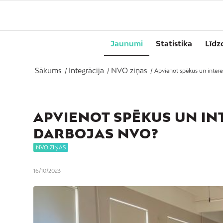
Jaunumi
Statistika
Līdz
Sākums
Integrācija
NVO ziņas
/
/
/
Apvienot spēkus un interes
APVIENOT SPĒKUS UN INT
DARBOJAS NVO?
NVO ZIŅAS
16/10/2023