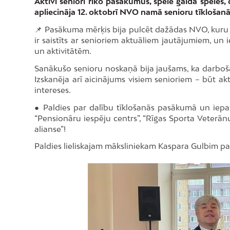
Aktīvi seniori rīko pasākumus, spēlē galda spēles, 
apliecināja 12. oktobrī NVO namā senioru tīklošan
📌 Pasākuma mērķis bija pulcēt dažādas NVO, kuru b
ir saistīts ar senioriem aktuāliem jautājumiem, un 
un aktivitātēm.
Sanākušo senioru noskaņā bija jaušams, ka darboša
Izskanēja arī aicinājums visiem senioriem – būt ak
intereses.
● Paldies par dalību tīklošanās pasākumā un iepa
“Pensionāru iespēju centrs”, “Rīgas Sporta Veterānu
alianse”!
Paldies lieliskajam māksliniekam Kaspara Gulbim par