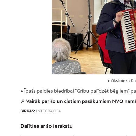
mākslinieka Ka
● Īpašs paldies biedrībai “Gribu palīdzēt bēgļiem” 
🔎
Vairāk par šo un cietiem pasākumiem NVO nam
BIRKAS:
INTEGRĀCIJA
Dalīties ar šo ierakstu