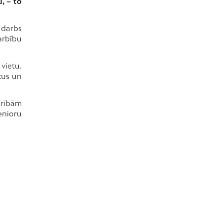
, – to
 darbs
arbību
vietu.
kus un
drībām
enioru