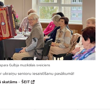
spara Gulbja muzikālais sveiciens
par ukraiņu senioru iesaistīšanu pasākumā!
ā skatāms
–
ŠEIT