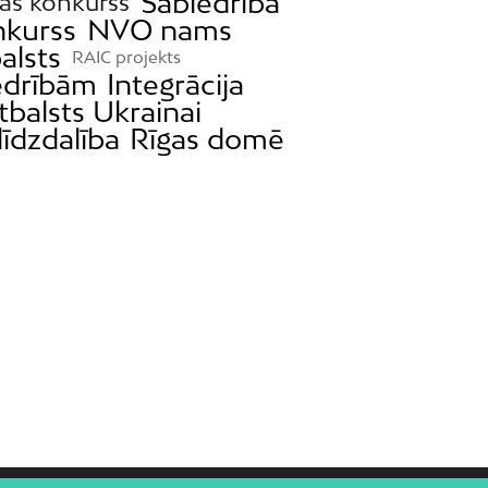
Sabiedrība
as konkurss
nkurss
NVO nams
alsts
RAIC projekts
iedrībām
Integrācija
tbalsts Ukrainai
līdzdalība
Rīgas domē