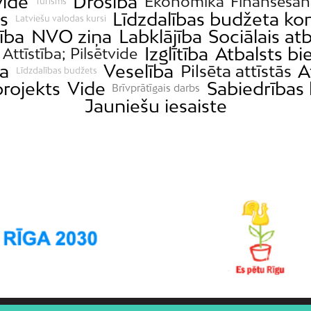
vide
Drošība
Ekonomika
Finansēšan
Tūrisms
s
Līdzdalības budžeta ko
Latviešu valodas kursi
ība
NVO ziņa
Labklājība
Sociālais atb
Izglītība
Atbalsts b
Attīstība; Pilsētvide
ba
Veselība
A
Pilsēta attīstās
Līdzdalības budžets
rojekts
Vide
Sabiedrības 
Brīvprātīgais darbs
Jauniešu iesaiste