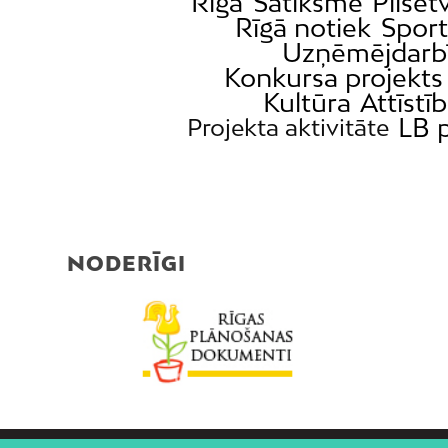
Rīga
Satiksme
Pilsēt
Rīgā notiek
Sport
Uzņēmējdarb
Konkursa projekts
Kultūra
Attīstī
LB p
Projekta aktivitāte
NODERĪGI