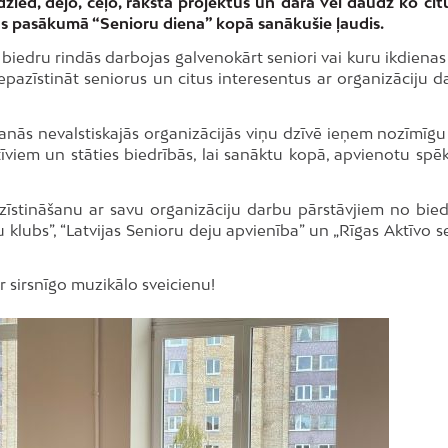
dzied, dejo, ceļo, raksta projektus un dara vēl daudz ko citu
ās pasākumā “Senioru diena” kopā sanākušie ļaudis.
iedru rindās darbojas galvenokārt seniori vai kuru ikdienas
iepazīstināt seniorus un citus interesentus ar organizāciju d
nās nevalstiskajās organizācijās viņu dzīvē ieņem nozīmīgu 
tīviem un stāties biedrībās, lai sanāktu kopā, apvienotu spē
zīstināšanu ar savu organizāciju darbu pārstāvjiem no bie
 klubs”, “Latvijas Senioru deju apvienība” un „Rīgas Aktīvo s
 sirsnīgo muzikālo sveicienu!