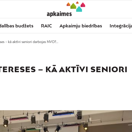
dalības budžets
RAIC
Apkaimju biedrības
Integrācij
es – kā aktīvi seniori darbojas NVO?...
ERESES – KĀ AKTĪVI SENIORI