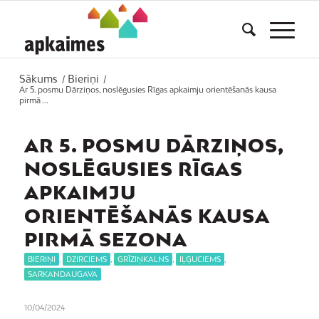
Sākums
Bieriņi
/
/
Ar 5. posmu Dārziņos, noslēgusies Rīgas apkaimju orientēšanās kausa
pirmā ...
AR 5. POSMU DĀRZIŅOS,
NOSLĒGUSIES RĪGAS
APKAIMJU
ORIENTĒŠANĀS KAUSA
PIRMĀ SEZONA
BIERIŅI
,
DZIRCIEMS
,
GRĪZIŅKALNS
,
IĻĢUCIEMS
,
SARKANDAUGAVA
10/04/2024