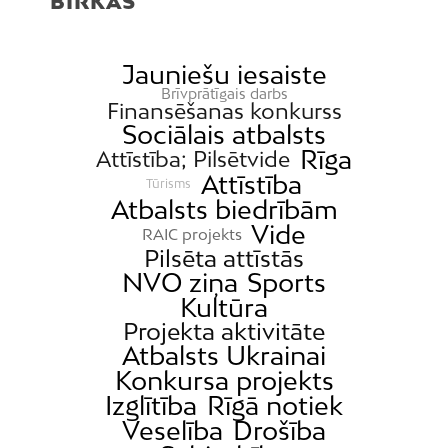
BIRKAS
Jauniešu iesaiste
Brīvprātīgais darbs
Finansēšanas konkurss
Sociālais atbalsts
Rīga
Attīstība; Pilsētvide
Attīstība
Tūrisms
Atbalsts biedrībām
Vide
RAIC projekts
Pilsēta attīstās
NVO ziņa
Sports
Kultūra
Projekta aktivitāte
Atbalsts Ukrainai
Konkursa projekts
Izglītība
Rīgā notiek
Veselība
Drošība