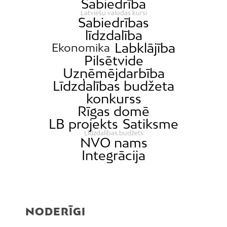
Sabiedrība
Latviešu valodas kursi
Sabiedrības
līdzdalība
Labklājība
Ekonomika
Pilsētvide
Uzņēmējdarbība
Līdzdalības budžeta
konkurss
Rīgas domē
LB projekts
Satiksme
Līdzdalības budžets
NVO nams
Integrācija
NODERĪGI