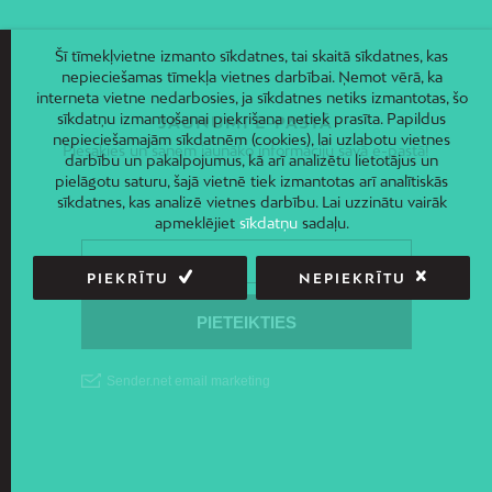
Šī tīmekļvietne izmanto sīkdatnes, tai skaitā sīkdatnes, kas
nepieciešamas tīmekļa vietnes darbībai. Ņemot vērā, ka
interneta vietne nedarbosies, ja sīkdatnes netiks izmantotas, šo
sīkdatņu izmantošanai piekrišana netiek prasīta. Papildus
JAUNUMI E-PASTĀ
nepieciešamajām sīkdatnēm (cookies), lai uzlabotu vietnes
Piesakies un saņem jaunāko informāciju savā e-pastā!
darbību un pakalpojumus, kā arī analizētu lietotājus un
pielāgotu saturu, šajā vietnē tiek izmantotas arī analītiskās
sīkdatnes, kas analizē vietnes darbību. Lai uzzinātu vairāk
apmeklējiet
sīkdatņu
sadaļu.
PIEKRĪTU
NEPIEKRĪTU