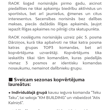
RAOK šogad norisinājās pirmo gadu, aicinot
piedalīties ne tikai apkaimju biedrību aktīvistus un
sportistus, bet arī jauniešus, ģimenes un citus
interesentus. Sacensības norisinās bez dalības
maksas, piecās dažādās Rīgas apkaimēs, ļaujot
iepazīt Rīgas apkaimes no pilnīgi cita skatupunkta.
RAOK noslēgums norisinājās uzreiz pēc 5. posma
Dārziņos, kurā tika apbalvoti ne tikai katra posma
katras grupas TOP3 komandas, bet arī
kopvērtējuma uzvarētāji. Kopvērtējums tika
ieskaitīts tikai tām komandām, kuras piedalījās
vismaz 3 posmos ar identisku komandas
nosaukumu, nemainot dalībnieku grupu.
🟩
Sveicam sezonas kopvērtējuma
laureātus:
●
Individuālajā grupā
kausu ieguva komanda “Teku
Taku”, tai sekoja “KM BUILDING” un visbeidzot “Atis
Kalniņš”.