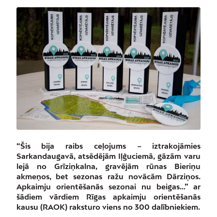
“Šis bija raibs ceļojums – iztrakojāmies
Sarkandaugavā, atsēdējām Iļģuciemā, gāzām varu
lejā no Grīziņkalna, gravējām rūnas Bieriņu
akmeņos, bet sezonas ražu novācām Dārziņos.
Apkaimju orientēšanās sezonai nu beigas…” ar
šādiem vārdiem Rīgas apkaimju orientēšanās
kausu (RAOK) raksturo viens no 300 dalībniekiem.