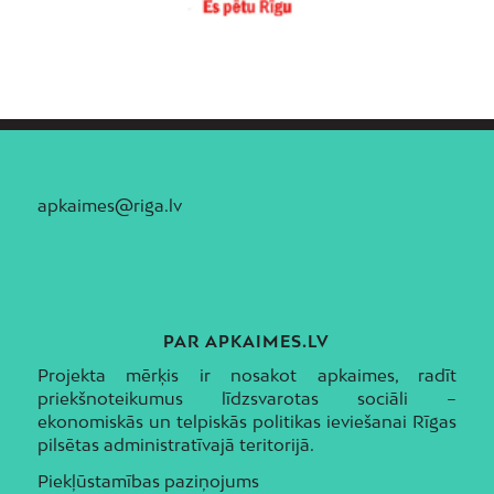
apkaimes@riga.lv
PAR APKAIMES.LV
Projekta mērķis ir nosakot apkaimes, radīt
priekšnoteikumus līdzsvarotas sociāli –
ekonomiskās un telpiskās politikas ieviešanai Rīgas
pilsētas administratīvajā teritorijā.
Piekļūstamības paziņojums