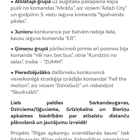
●
Atklātajā grupā
uz augstākā pakāpiena kāpa
puiši no komandas “Mirāža”, aiz viņiem “Ādaži City”
un godpilno 3. vietu ieguva komanda “Spalvainās
pēdas”.
●
Junioru
konkurence par balvām nebija liela,
kausu ieguva komanda “ER”.
●
Ģimeņu grupā
pārliecinoši pirmie arī posmos bija
komanda “Vēl nav, bet bus”, otrie “Kundziņi no
salas”, trešie – “ZUMM”.
●
Pieredzējušāko
dalībnieku konkurencē
visveiksmīgā stratēģija izrādījās komandai “Fell the
motion”, aiz viņiem “DaVaGuči” un visbeidzot
“Skudrulāči”.
Liels paldies Sarkandaugavas,
Dzirciema/Iļģuciema, Grīziņkalna un Bieriņu
apkaimes biedrībām par atbalstu distanču
plānošanā un jautājumu izveidē!
Projekts “Rīgas apkaimju orientēšanās kauss” tiek
līdzfinansēts Rīgas pilsētas Sabiedrības integrācijas