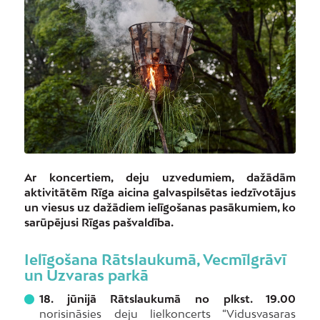
Ar koncertiem, deju uzvedumiem, dažādām
aktivitātēm Rīga aicina galvaspilsētas iedzīvotājus
un viesus uz dažādiem ielīgošanas pasākumiem, ko
sarūpējusi Rīgas pašvaldība.
Ielīgošana Rātslaukumā, Vecmīlgrāvī
un Uzvaras parkā
18. jūnijā Rātslaukumā no plkst. 19.00
norisināsies deju lielkoncerts “Vidusvasaras