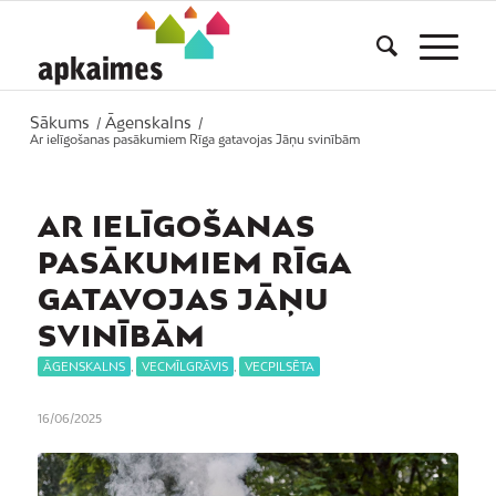
Sākums
Āgenskalns
/
/
Ar ielīgošanas pasākumiem Rīga gatavojas Jāņu svinībām
AR IELĪGOŠANAS
PASĀKUMIEM RĪGA
GATAVOJAS JĀŅU
SVINĪBĀM
ĀGENSKALNS
,
VECMĪLGRĀVIS
,
VECPILSĒTA
16/06/2025