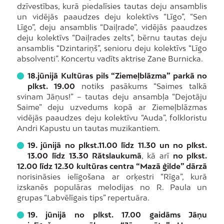
dzīvestības, kurā piedalīsies tautas deju ansamblis
un vidējās paaudzes deju kolektīvs “Līgo”, “Sen
Līgo”, deju ansamblis “Daiļrade”, vidējās paaudzes
deju kolektīvs “Daiļrades zelts”, bērnu tautas deju
ansamblis “Dzintariņš”, senioru deju kolektīvs “Līgo
absolventi”. Koncertu vadīts aktrise Zane Burnicka.
18.jūnijā Kultūras pils “Ziemeļblāzma” parkā no
plkst. 19.00
notiks pasākums “Saimes talkā
svinam Jāņus!” – tautas deju ansambļa “Dejotāju
Saime” deju uzvedums kopā ar Ziemeļblāzmas
vidējās paaudzes deju kolektīvu “Auda”, folkloristu
Andri Kapustu un tautas muzikantiem.
19. jūnijā no plkst.11.00 līdz 11.30 un no plkst.
13.00 līdz 13.30 Rātslaukumā
, kā arī
no plkst.
12.00 līdz 12.30 kultūras centra “Mazā ģilde” dārzā
norisināsies ielīgošana ar orķestri “Rīga”, kurā
izskanēs populāras melodijas no R. Paula un
grupas “Labvēlīgais tips” repertuāra.
19. jūnijā no plkst. 17.00 gaidāms Jāņu