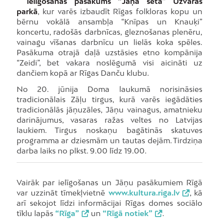
ielīgošanas pasākums “Jāņa sēta” Uzvaras
parkā
, kur varēs izbaudīt Rīgas folkloras kopu un
bērnu vokālā ansambļa “Knīpas un Knauķi”
koncertu, radošās darbnīcas, gleznošanas plenēru,
vainagu vīšanas darbnīcu un lielās koka spēles.
Pasākuma otrajā daļā uzstāsies etno kompānija
“Zeidi”, bet vakara noslēgumā visi aicināti uz
dančiem kopā ar Rīgas Danču klubu.
No 20. jūnija Doma laukumā norisināsies
tradicionālais Zāļu tirgus, kurā varēs iegādāties
tradicionālās jāņuzāles, Jāņu vainagus, amatnieku
darinājumus, vasaras ražas veltes no Latvijas
laukiem. Tirgus noskaņu bagātinās skatuves
programma ar dziesmām un tautas dejām. Tirdziņa
darba laiks no plkst. 9.00 līdz 19.00.
Vairāk par ielīgošanas un Jāņu pasākumiem Rīgā
var uzzināt tīmekļvietnē
www.kultura.riga.lv
, kā
arī sekojot līdzi informācijai Rīgas domes sociālo
tīklu lapās
“Rīga”
un
“Rīgā notiek”
.