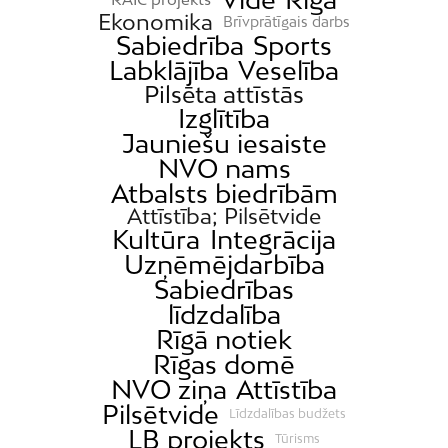
Ekonomika
Brīvprātīgais darbs
Sabiedrība
Sports
Labklājība
Veselība
Pilsēta attīstās
Izglītība
Jauniešu iesaiste
NVO nams
Atbalsts biedrībām
Attīstība; Pilsētvide
Kultūra
Integrācija
Uzņēmējdarbība
Sabiedrības
līdzdalība
Rīgā notiek
Rīgas domē
NVO ziņa
Attīstība
Pilsētvide
Līdzdalības budžets
LB projekts
Tūrisms