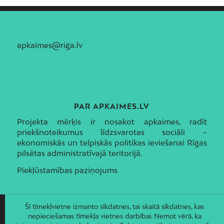
apkaimes@riga.lv
PAR APKAIMES.LV
Projekta mērķis ir nosakot apkaimes, radīt
priekšnoteikumus līdzsvarotas sociāli –
ekonomiskās un telpiskās politikas ieviešanai Rīgas
pilsētas administratīvajā teritorijā.
Piekļūstamības paziņojums
Šī tīmekļvietne izmanto sīkdatnes, tai skaitā sīkdatnes, kas
nepieciešamas tīmekļa vietnes darbībai. Ņemot vērā, ka