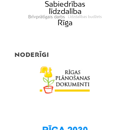
Sabiedrības
līdzdalība
Brīvprātīgais darbs
Līdzdalības budžets
Rīga
NODERĪGI