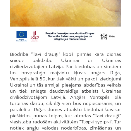
Biedrība “Tavi draugi” kopš pirmās kara dienas
sniedz palīdzību Ukrainai un Ukrainas
civiliedzīvotājiem Latvijā. Par biedrības un simtiem
tās brīvprātīgo mājvietu kļuvis angārs Rīgā,
Ventspils ielā 50, kur tiek vākti un pakoti ziedojumi
Ukrainai un tās armijai, pieejams labdarības veikals
un tiek sniegts daudzveidīgs atbalsts Ukrainas
civiliedzīvotājiem Latvijā. Angārs Ventspils ielā
turpinās darbu, cik ilgi vien būs nepieciešams, un
paralēli ar Rīgas domes atbalstu biedrībai šovasar
piešķirtas jaunas telpas, kur atradas “Tavi draugi”
viesistaba radošām aktivitātēm “Творчі зустрічі”. Tur
notiek angļu valodas nodarbības, zīmēšanas un