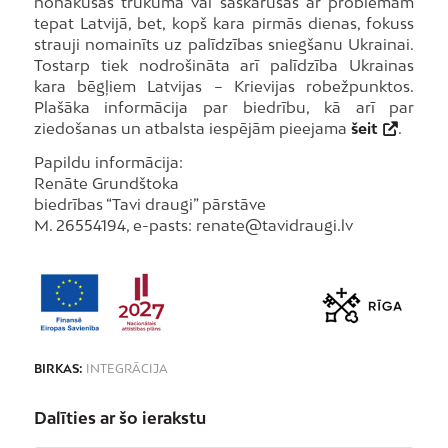
nonākušas trūkumā vai saskārušās ar problēmām
tepat Latvijā, bet, kopš kara pirmās dienas, fokuss
strauji nomainīts uz palīdzības sniegšanu Ukrainai.
Tostarp tiek nodrošināta arī palīdzība Ukrainas
kara bēgļiem Latvijas – Krievijas robežpunktos.
Plašāka informācija par biedrību, kā arī par
ziedošanas un atbalsta iespējām pieejama
šeit
.
Papildu informācija:
Renāte Grundštoka
biedrības “Tavi draugi” pārstāve
M. 26554194, e-pasts: renate@tavidraugi.lv
BIRKAS:
INTEGRĀCIJA
Dalīties ar šo ierakstu