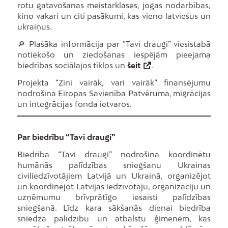
rotu gatavošanas meistarklases, jogas nodarbības,
kino vakari un citi pasākumi, kas vieno latviešus un
ukraiņus.
🔎 Plašāka informācija par “Tavi draugi” viesistabā
notiekošo un ziedošanas iespējām pieejama
biedrības sociālajos tīklos un
šeit
.
Projekta “Zini vairāk, vari vairāk” finansējumu
nodrošina Eiropas Savienība Patvēruma, migrācijas
un integrācijas fonda ietvaros.
Par biedrību “Tavi draugi”
Biedrība “Tavi draugi” nodrošina koordinētu
humānās palīdzības sniegšanu Ukrainas
civiliedzīvotājiem Latvijā un Ukrainā, organizējot
un koordinējot Latvijas iedzīvotāju, organizāciju un
uzņēmumu brīvprātīgo iesaisti palīdzības
sniegšanā. Līdz kara sākšanās dienai biedrība
sniedza palīdzību un atbalstu ģimenēm, kas