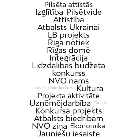
Pilsēta attīstās
Izglītība
Pilsētvide
Attīstība
Atbalsts Ukrainai
LB projekts
Rīgā notiek
Rīgas domē
Integrācija
Līdzdalības budžeta
konkurss
NVO nams
Kultūra
Latviešu valodas kursi
Projekta aktivitāte
Uzņēmējdarbība
Tūrisms
Konkursa projekts
Atbalsts biedrībām
NVO ziņa
Ekonomika
Jauniešu iesaiste