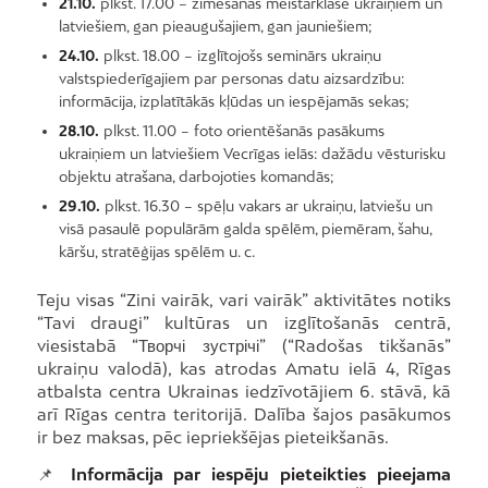
21.10.
plkst. 17.00 – zīmēšanas meistarklase ukraiņiem un
latviešiem, gan pieaugušajiem, gan jauniešiem;
24.10.
plkst. 18.00 – izglītojošs seminārs ukraiņu
valstspiederīgajiem par personas datu aizsardzību:
informācija, izplatītākās kļūdas un iespējamās sekas;
28.10.
plkst. 11.00 – foto orientēšanās pasākums
ukraiņiem un latviešiem Vecrīgas ielās: dažādu vēsturisku
objektu atrašana, darbojoties komandās;
29.10.
plkst. 16.30 – spēļu vakars ar ukraiņu, latviešu un
visā pasaulē populārām galda spēlēm, piemēram, šahu,
kāršu, stratēģijas spēlēm u. c.
Teju visas “Zini vairāk, vari vairāk” aktivitātes notiks
“Tavi draugi” kultūras un izglītošanās centrā,
viesistabā “Творчі зустрічі” (“Radošas tikšanās”
ukraiņu valodā), kas atrodas Amatu ielā 4, Rīgas
atbalsta centra Ukrainas iedzīvotājiem 6. stāvā, kā
arī Rīgas centra teritorijā. Dalība šajos pasākumos
ir bez maksas, pēc iepriekšējas pieteikšanās.
📌
Informācija par iespēju pieteikties pieejama