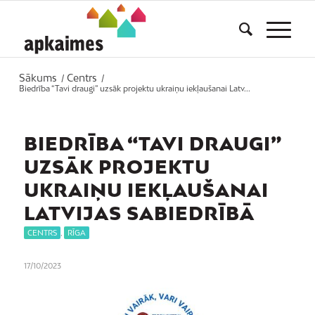
Sākums
Centrs
/
/
Biedrība “Tavi draugi” uzsāk projektu ukraiņu iekļaušanai Latv...
BIEDRĪBA “TAVI DRAUGI”
UZSĀK PROJEKTU
UKRAIŅU IEKĻAUŠANAI
LATVIJAS SABIEDRĪBĀ
CENTRS
,
RĪGA
17/10/2023