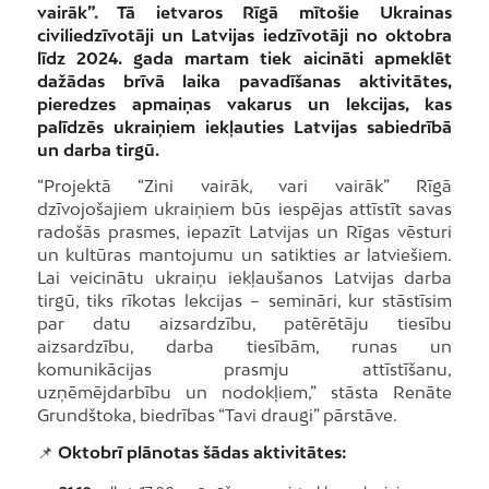
vairāk”. Tā ietvaros Rīgā mītošie Ukrainas
civiliedzīvotāji un Latvijas iedzīvotāji no oktobra
līdz 2024. gada martam tiek aicināti apmeklēt
dažādas brīvā laika pavadīšanas aktivitātes,
pieredzes apmaiņas vakarus un lekcijas, kas
palīdzēs ukraiņiem iekļauties Latvijas sabiedrībā
un darba tirgū.
“Projektā “Zini vairāk, vari vairāk” Rīgā
dzīvojošajiem ukraiņiem būs iespējas attīstīt savas
radošās prasmes, iepazīt Latvijas un Rīgas vēsturi
un kultūras mantojumu un satikties ar latviešiem.
Lai veicinātu ukraiņu iekļaušanos Latvijas darba
tirgū, tiks rīkotas lekcijas – semināri, kur stāstīsim
par datu aizsardzību, patērētāju tiesību
aizsardzību, darba tiesībām, runas un
komunikācijas prasmju attīstīšanu,
uzņēmējdarbību un nodokļiem,” stāsta Renāte
Grundštoka, biedrības “Tavi draugi” pārstāve.
📌
Oktobrī plānotas šādas aktivitātes: