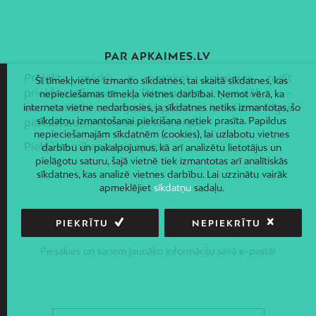
PAR APKAIMES.LV
Projekta mērķis ir nosakot apkaimes, radīt
Šī tīmekļvietne izmanto sīkdatnes, tai skaitā sīkdatnes, kas
priekšnoteikumus līdzsvarotas sociāli –
nepieciešamas tīmekļa vietnes darbībai. Ņemot vērā, ka
ekonomiskās un telpiskās politikas ieviešanai Rīgas
interneta vietne nedarbosies, ja sīkdatnes netiks izmantotas, šo
sīkdatņu izmantošanai piekrišana netiek prasīta. Papildus
pilsētas administratīvajā teritorijā.
nepieciešamajām sīkdatnēm (cookies), lai uzlabotu vietnes
Piekļūstamības paziņojums
darbību un pakalpojumus, kā arī analizētu lietotājus un
pielāgotu saturu, šajā vietnē tiek izmantotas arī analītiskās
sīkdatnes, kas analizē vietnes darbību. Lai uzzinātu vairāk
apmeklējiet
sīkdatņu
sadaļu.
PIEKRĪTU
NEPIEKRĪTU
JAUNUMI E-PASTĀ
Piesakies un saņem jaunāko informāciju savā e-pastā!