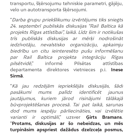
transportu, šķērsojumu tehniskie parametri, gājēju,
velo un autotransporta šķērsojumi.
“
Darba grupu priekšlikumu izvērtējums tiks sniegts
24. septembrī publiskās diskusijas “Rail Baltica kā
projekts Rīgas attīstībai”, laikā.
Līdz šim ir notikušas
trīs publiskās diskusijas ar mērķi nodrošināt
iedzīvotāju, nevalstisko organizāciju, apkaimju
biedrību un citu ieinteresēto pušu informēšanu
par Rail Baltica projekta integrāciju Rīgas
pilsētvidē
,” informē Pilsētas attīstības
departamenta direktores vietnieces p.i.
Inese
Sirmā
.
“
Kā jau redzējām iepriekšējās diskusijās, šādi
pasākumi mums palīdz identificēt jaunus
jautājumus, kuriem jārod risinājumi tālākajā
būvprojektēšanas procesā. Tai pat laikā, sarunas
dod mums iespēju pārliecināties, vai izvēlētie
varianti ir optimāli
,” uzsver
Ģirts Bramans
.
“
Protams, diskusijas ar šo nebeidzas, un mēs
turpināsim apspriest dažādus dzelzceļa posmus,