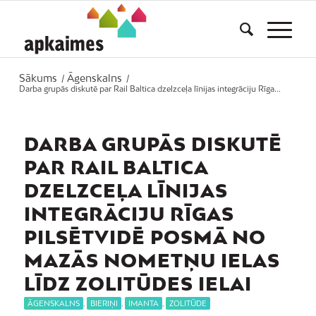
Sākums
Āgenskalns
/
/
Darba grupās diskutē par Rail Baltica dzelzceļa līnijas integrāciju Rīga...
DARBA GRUPĀS DISKUTĒ
PAR RAIL BALTICA
DZELZCEĻA LĪNIJAS
INTEGRĀCIJU RĪGAS
PILSĒTVIDĒ POSMĀ NO
MAZĀS NOMETŅU IELAS
LĪDZ ZOLITŪDES IELAI
ĀGENSKALNS
,
BIERIŅI
,
IMANTA
,
ZOLITŪDE