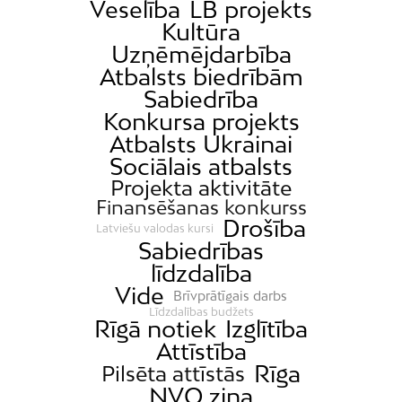
Veselība
LB projekts
Kultūra
Uzņēmējdarbība
Atbalsts biedrībām
Sabiedrība
Konkursa projekts
Atbalsts Ukrainai
Sociālais atbalsts
Projekta aktivitāte
Finansēšanas konkurss
Drošība
Latviešu valodas kursi
Sabiedrības
līdzdalība
Vide
Brīvprātīgais darbs
Līdzdalības budžets
Rīgā notiek
Izglītība
Attīstība
Rīga
Pilsēta attīstās
NVO ziņa