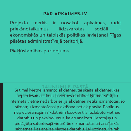
PAR APKAIMES.LV
Projekta mērķis ir nosakot apkaimes, radīt
priekšnoteikumus līdzsvarotas sociāli –
ekonomiskās un telpiskās politikas ieviešanai Rīgas
pilsētas administratīvajā teritorijā.
Piekļūstamības paziņojums
JAUNUMI E-PASTĀ
Šī tīmekļvietne izmanto sīkdatnes, tai skaitā sīkdatnes, kas
Piesakies un saņem jaunāko informāciju savā e-pastā!
nepieciešamas tīmekļa vietnes darbībai. Ņemot vērā, ka
interneta vietne nedarbosies, ja sīkdatnes netiks izmantotas, šo
sīkdatņu izmantošanai piekrišana netiek prasīta. Papildus
nepieciešamajām sīkdatnēm (cookies), lai uzlabotu vietnes
darbību un pakalpojumus, kā arī analizētu lietotājus un
pielāgotu saturu, šajā vietnē tiek izmantotas arī analītiskās
sīkdatnes, kas analizē vietnes darbību. Lai uzzinātu vairāk