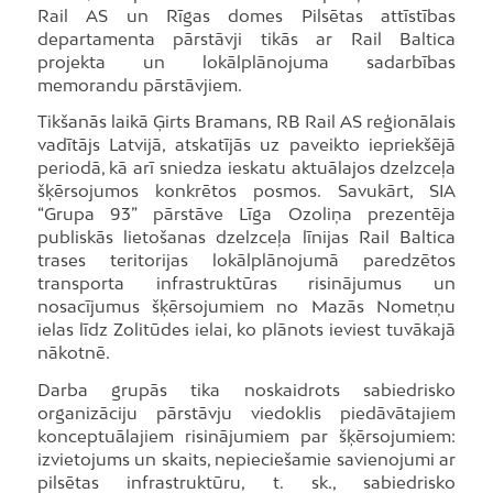
Rail AS un Rīgas domes Pilsētas attīstības
departamenta pārstāvji tikās ar Rail Baltica
projekta un lokālplānojuma sadarbības
memorandu pārstāvjiem.
Tikšanās laikā Ģirts Bramans, RB Rail AS reģionālais
vadītājs Latvijā, atskatījās uz paveikto iepriekšējā
periodā, kā arī sniedza ieskatu aktuālajos dzelzceļa
šķērsojumos konkrētos posmos. Savukārt, SIA
“Grupa 93” pārstāve Līga Ozoliņa prezentēja
publiskās lietošanas dzelzceļa līnijas Rail Baltica
trases teritorijas lokālplānojumā paredzētos
transporta infrastruktūras risinājumus un
nosacījumus šķērsojumiem no Mazās Nometņu
ielas līdz Zolitūdes ielai, ko plānots ieviest tuvākajā
nākotnē.
Darba grupās tika noskaidrots sabiedrisko
organizāciju pārstāvju viedoklis piedāvātajiem
konceptuālajiem risinājumiem par šķērsojumiem:
izvietojums un skaits, nepieciešamie savienojumi ar
pilsētas infrastruktūru, t. sk., sabiedrisko