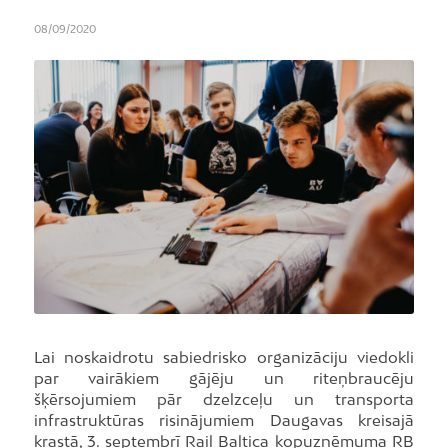
08/09/2020
Lai noskaidrotu sabiedrisko organizāciju viedokli
par vairākiem gājēju un riteņbraucēju
šķērsojumiem pār dzelzceļu un transporta
infrastruktūras risinājumiem Daugavas kreisajā
krastā, 3. septembrī Rail Baltica kopuzņēmuma RB