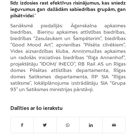
līdz izdosies rast efektīvus risinājumus, kas sniedz
ieguvumus gan dažādām sabiedrības grupām, gan
pilsētvidei
.”
Sanāksmē piedalījās: Āgenskalna apkaimes
biedrības, Bieriņu apkaimes attīstības biedrības,
biedrības “Zasulaukam un Šampēterim”, biedrības
“Good Mood Art”, apvienības “Pilsēta cilvēkiem”,
Vides aizsardzības kluba, Anniņmuižas apkaimes
un radošās iniciatīvas biedrības “Riga Annenhof”,
projektētāju “IDOM/ INECO”, RB Rail AS un Rīgas
domes Pilsētas attīstības departamenta, Rīgas
domes Satiksmes departamenta, RP SIA “Rīgas
satiksme”, lokālplānojuma izstrādātāju SIA “Grupa
93” un Satiksmes ministrijas pārstāvji.
Dalīties ar šo ierakstu