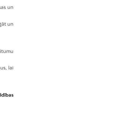
sas un
gāt un
ritumu
us, lai
ldības