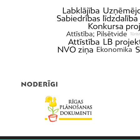
Labklājība
Uzņēmējd
Sabiedrības līdzdalība
Konkursa pro
Attīstība; Pilsētvide
Tūris
Attīstība
LB projek
NVO ziņa
S
Ekonomika
NODERĪGI