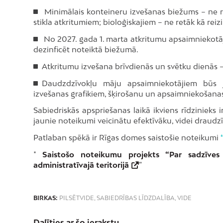
Minimālais konteineru izvešanas biežums – ne re
stikla atkritumiem; bioloģiskajiem – ne retāk kā reiz
No 2027. gada 1. marta atkritumu apsaimniekot
dezinficēt noteiktā biežumā.
Atkritumu izvešana brīvdienās un svētku dienās – 
Daudzdzīvokļu māju apsaimniekotājiem būs j
izvešanas grafikiem, šķirošanu un apsaimniekošanas
Sabiedriskās apspriešanas laikā ikviens rīdzinieks i
jaunie noteikumi veicinātu efektīvāku, videi draud
Patlaban spēkā ir Rīgas domes saistošie noteikumi
*
Saistošo noteikumu projekts “Par sadzīves 
administratīvajā teritorijā
”
BIRKAS:
PILSĒTVIDE
,
SABIEDRĪBAS LĪDZDALĪBA
,
VIDE
Dalīties ar šo ierakstu