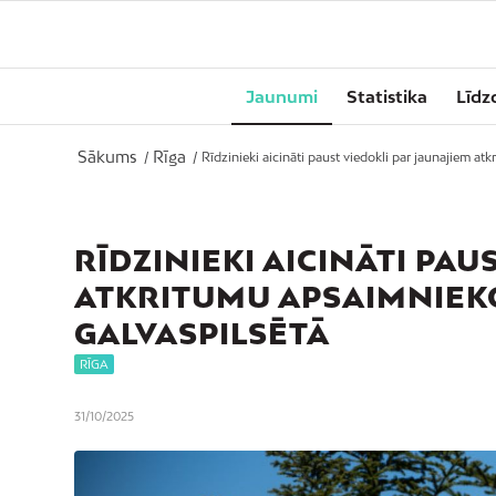
Jaunumi
Statistika
Līdz
Sākums
Rīga
/
/
Rīdzinieki aicināti paust viedokli par jaunajiem at
RĪDZINIEKI AICINĀTI PA
ATKRITUMU APSAIMNIE
GALVASPILSĒTĀ
RĪGA
31/10/2025