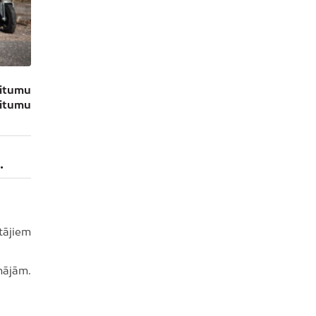
ritumu
ritumu
.
tājiem
mājām.