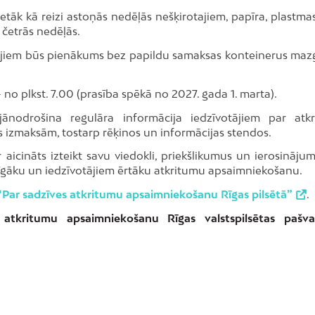
tāk kā reizi astoņās nedēļās nešķirotajiem, papīra, plastma
i četrās nedēļās.
ājiem būs pienākums bez papildu samaksas konteinerus maz
no plkst. 7.00 (prasība spēkā no 2027. gada 1. marta).
ānodrošina regulāra informācija iedzīvotājiem par atk
 izmaksām, tostarp rēķinos un informācijas stendos.
r aicināts izteikt savu viedokli, priekšlikumus un ierosinājum
zīgāku un iedzīvotājiem ērtāku atkritumu apsaimniekošanu.
“Par sadzīves atkritumu apsaimniekošanu Rīgas pilsētā”
.
atkritumu apsaimniekošanu Rīgas valstspilsētas pašva