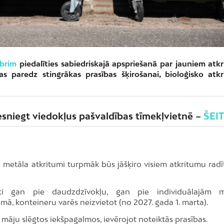
mbrim
piedalīties sabiedriskajā apspriešanā par jauniem atk
s paredz stingrākas prasības šķirošanai, bioloģisko atk
esniegt viedokļus
pašvaldības tīmekļvietnē –
ŠEIT
 metāla atkritumi turpmāk būs jāšķiro visiem atkritumu radī
āti gan pie daudzdzīvokļu, gan pie individuālajām 
ā, konteineru varēs neizvietot (no 2027. gada 1. marta).
āju slēgtos iekšpagalmos, ievērojot noteiktās prasības.