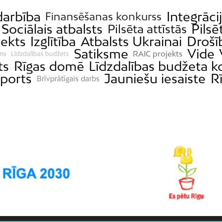
arbība
Integrāci
Finansēšanas konkurss
Sociālais atbalsts
Pilsē
Pilsēta attīstās
jekts
Izglītība
Atbalsts Ukrainai
Drošī
Satiksme
Vide
RAIC projekts
ms
Līdzdalības budžets
ts
Rīgas domē
Līdzdalības budžeta k
ports
Jauniešu iesaiste
R
Brīvprātīgais darbs