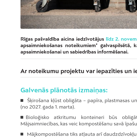
Rīgas pašvaldība aicina iedzīvotājus
līdz 2. nove
apsaimniekošanas noteikumiem* galvaspilsētā, ka
apsaimniekošanai un sabiedrības informēšanai.
Ar noteikumu projektu var iepazīties un i
Galvenās plānotās izmaiņas:
Šķirošana kļūst obligāta – papīra, plastmasas un
(no 2027. gada 1. marta).
Bioloģisko atkritumu konteineri būs oblig
Mājsaimniecības, kas veic kompostēšanu savā īpašum
Mājkompostēšana tiks atļauta arī daudzdzīvokļu m