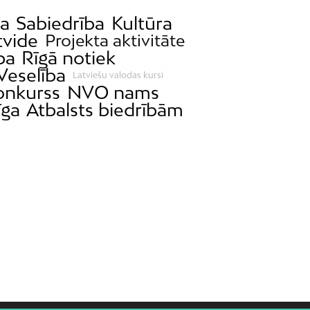
ja
Sabiedrība
Kultūra
tvide
Projekta aktivitāte
ba
Rīgā notiek
Veselība
Latviešu valodas kursi
onkurss
NVO nams
īga
Atbalsts biedrībām