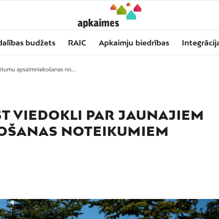
dalības budžets
RAIC
Apkaimju biedrības
Integrācij
kritumu apsaimniekošanas no...
UST VIEDOKLI PAR JAUNAJIEM
KOŠANAS NOTEIKUMIEM