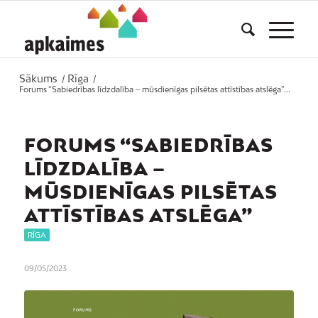
Sākums
Rīga
/
/
Forums “Sabiedrības līdzdalība – mūsdienīgas pilsētas attīstības atslēga”...
FORUMS “SABIEDRĪBAS
LĪDZDALĪBA –
MŪSDIENĪGAS PILSĒTAS
ATTĪSTĪBAS ATSLĒGA”
RĪGA
09/05/2023