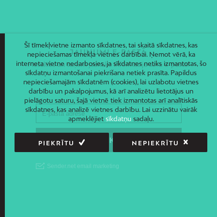
Šī tīmekļvietne izmanto sīkdatnes, tai skaitā sīkdatnes, kas
JAUNUMI E-PASTĀ
nepieciešamas tīmekļa vietnes darbībai. Ņemot vērā, ka
interneta vietne nedarbosies, ja sīkdatnes netiks izmantotas, šo
Piesakies un saņem jaunāko informāciju savā e-pastā!
sīkdatņu izmantošanai piekrišana netiek prasīta. Papildus
nepieciešamajām sīkdatnēm (cookies), lai uzlabotu vietnes
darbību un pakalpojumus, kā arī analizētu lietotājus un
pielāgotu saturu, šajā vietnē tiek izmantotas arī analītiskās
sīkdatnes, kas analizē vietnes darbību. Lai uzzinātu vairāk
apmeklējiet
sīkdatņu
sadaļu.
PIEKRĪTU
NEPIEKRĪTU