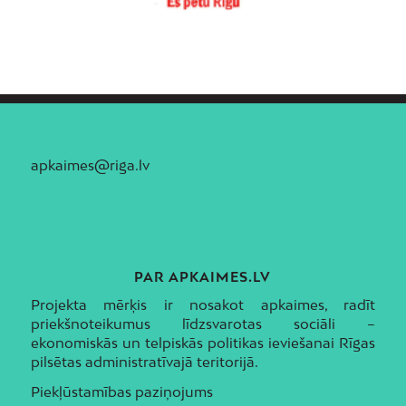
apkaimes@riga.lv
PAR APKAIMES.LV
Projekta mērķis ir nosakot apkaimes, radīt
priekšnoteikumus līdzsvarotas sociāli –
ekonomiskās un telpiskās politikas ieviešanai Rīgas
pilsētas administratīvajā teritorijā.
Piekļūstamības paziņojums