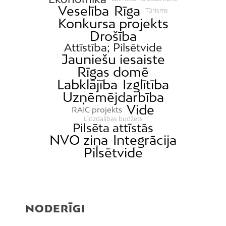
Veselība
Rīga
Tūrisms
Konkursa projekts
Drošība
Attīstība; Pilsētvide
Jauniešu iesaiste
Rīgas domē
Labklājība
Izglītība
Uzņēmējdarbība
Vide
RAIC projekts
Līdzdalības budžets
Pilsēta attīstās
NVO ziņa
Integrācija
Pilsētvide
NODERĪGI