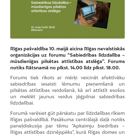
Rīgas pašvaldība 10. maijā aicina Rīgas nevalstiskās
organizācijas uz forumu “Sabiedrības līdzdalība –
mūsdienīgas pilsētas attīstības atslēga”. Forums
notiks Rātsnamā no plkst. 14.00 līdz plkst. 18.00.
Forums tiek rīkots ar mērķi veicināt efektīvāku
sabiedrības iesaisti lēmumu pieņemšanā un
pilsētas attīstības veidošanā, kā arī attīstīt esošos
un meklēt jaunus veidus jēgpilnai sabiedrības
līdzdalībai.
Forumā varēsiet gūt pārskatu par līdzdalības rīkiem
Rīgas pašvaldībā. Pasākuma centrālajā daļā notiks
paneļdiskusija par tēmu “Apkaimju biedrības –
Rīgas attīstības dzinējspēks”, kurā Rīgas domes un