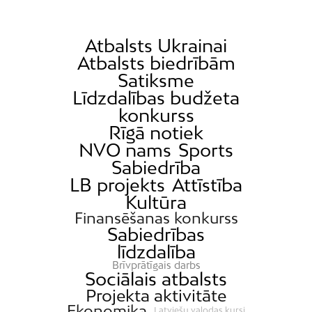
Atbalsts Ukrainai
Atbalsts biedrībām
Satiksme
Līdzdalības budžeta
konkurss
Rīgā notiek
NVO nams
Sports
Sabiedrība
LB projekts
Attīstība
Kultūra
Finansēšanas konkurss
Sabiedrības
līdzdalība
Brīvprātīgais darbs
Sociālais atbalsts
Projekta aktivitāte
Ekonomika
Latviešu valodas kursi