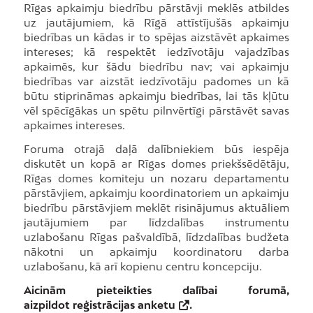
Rīgas apkaimju biedrību pārstāvji meklēs atbildes
uz jautājumiem, kā Rīgā attīstījušās apkaimju
biedrības un kādas ir to spējas aizstāvēt apkaimes
intereses; kā respektēt iedzīvotāju vajadzības
apkaimēs, kur šādu biedrību nav; vai apkaimju
biedrības var aizstāt iedzīvotāju padomes un kā
būtu stiprināmas apkaimju biedrības, lai tās kļūtu
vēl spēcīgākas un spētu pilnvērtīgi pārstāvēt savas
apkaimes intereses.
Foruma otrajā daļā dalībniekiem būs iespēja
diskutēt un kopā ar Rīgas domes priekšsēdētāju,
Rīgas domes komiteju un nozaru departamentu
pārstāvjiem, apkaimju koordinatoriem un apkaimju
biedrību pārstāvjiem meklēt risinājumus aktuāliem
jautājumiem par līdzdalības instrumentu
uzlabošanu Rīgas pašvaldībā, līdzdalības budžeta
nākotni un apkaimju koordinatoru darba
uzlabošanu, kā arī kopienu centru koncepciju.
Aicinām pieteikties dalībai forumā,
aizpildot
reģistrācijas anketu
.