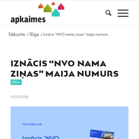
Sākums
Rīga
/
/
Iznācis “NVO nama ziņas” maija numurs
IZNĀCIS “NVO NAMA
ZIŅAS” MAIJA NUMURS
RĪGA
19/05/2026