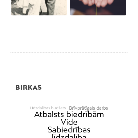
BIRKAS
Brīvprātīgais darbs
Līdzdalības budžets
Atbalsts biedrībām
Vide
Sabiedrības
līdzdalība