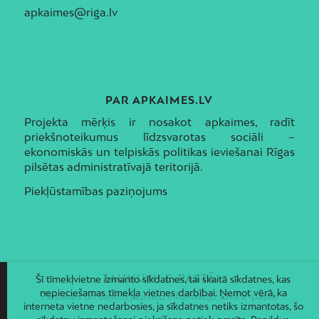
apkaimes@riga.lv
PAR APKAIMES.LV
Projekta mērķis ir nosakot apkaimes, radīt
priekšnoteikumus līdzsvarotas sociāli –
ekonomiskās un telpiskās politikas ieviešanai Rīgas
pilsētas administratīvajā teritorijā.
Piekļūstamības paziņojums
JAUNUMI E-PASTĀ
Šī tīmekļvietne izmanto sīkdatnes, tai skaitā sīkdatnes, kas
nepieciešamas tīmekļa vietnes darbībai. Ņemot vērā, ka
Piesakies un saņem jaunāko informāciju savā e-pastā!
interneta vietne nedarbosies, ja sīkdatnes netiks izmantotas, šo