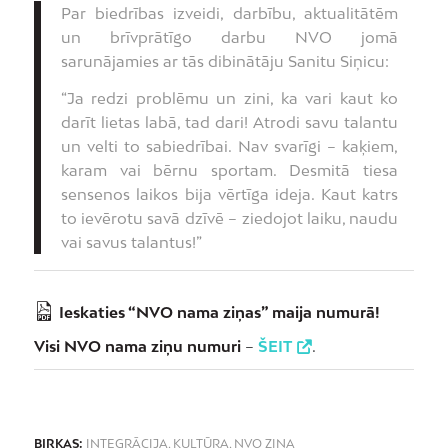
Par biedrības izveidi, darbību, aktualitātēm
un brīvprātīgo darbu NVO jomā
sarunājamies ar tās dibinātāju Sanitu Siņicu:
“Ja redzi problēmu un zini, ka vari kaut ko
darīt lietas labā, tad dari! Atrodi savu talantu
un velti to sabiedrībai. Nav svarīgi – kaķiem,
karam vai bērnu sportam. Desmitā tiesa
sensenos laikos bija vērtīga ideja. Kaut katrs
to ievērotu savā dzīvē – ziedojot laiku, naudu
vai savus talantus!”
Ieskaties “NVO nama ziņas” maija numurā!
Visi NVO nama ziņu numuri
–
ŠEIT
.
BIRKAS:
INTEGRĀCIJA
,
KULTŪRA
,
NVO ZIŅA