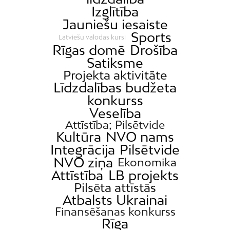
Izglītība
Jauniešu iesaiste
Sports
Latviešu valodas kursi
Rīgas domē
Drošība
Satiksme
Projekta aktivitāte
Līdzdalības budžeta
konkurss
Veselība
Attīstība; Pilsētvide
Kultūra
NVO nams
Integrācija
Pilsētvide
NVO ziņa
Ekonomika
Attīstība
LB projekts
Pilsēta attīstās
Atbalsts Ukrainai
Finansēšanas konkurss
Rīga