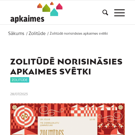
Sākums
Zolitūde
/
/
Zolitūdē norisināsies apkaimes svētki
ZOLITŪDĒ NORISINĀSIES
APKAIMES SVĒTKI
ZOLITŪDE
28/07/2023