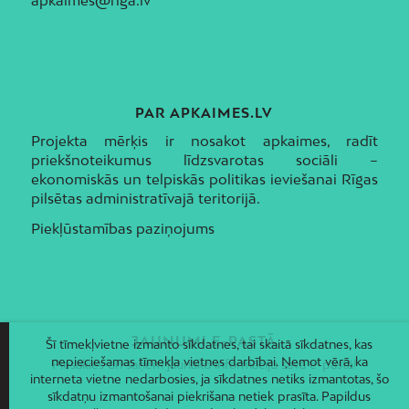
PAR APKAIMES.LV
Projekta mērķis ir nosakot apkaimes, radīt
priekšnoteikumus līdzsvarotas sociāli –
ekonomiskās un telpiskās politikas ieviešanai Rīgas
pilsētas administratīvajā teritorijā.
Piekļūstamības paziņojums
JAUNUMI E-PASTĀ
Šī tīmekļvietne izmanto sīkdatnes, tai skaitā sīkdatnes, kas
nepieciešamas tīmekļa vietnes darbībai. Ņemot vērā, ka
Piesakies un saņem jaunāko informāciju savā e-pastā!
interneta vietne nedarbosies, ja sīkdatnes netiks izmantotas, šo
sīkdatņu izmantošanai piekrišana netiek prasīta. Papildus