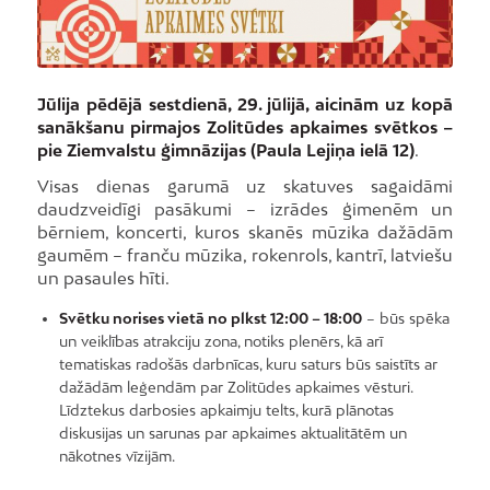
Jūlija pēdējā sestdienā, 29. jūlijā, aicinām uz kopā
sanākšanu pirmajos Zolitūdes apkaimes svētkos –
pie Ziemvalstu ģimnāzijas (Paula Lejiņa ielā 12)
.
Visas dienas garumā uz skatuves sagaidāmi
daudzveidīgi pasākumi – izrādes ģimenēm un
bērniem, koncerti, kuros skanēs mūzika dažādām
gaumēm – franču mūzika, rokenrols, kantrī, latviešu
un pasaules hīti.
Svētku norises vietā no plkst 12:00 – 18:00
– būs spēka
un veiklības atrakciju zona, notiks plenērs, kā arī
tematiskas radošās darbnīcas, kuru saturs būs saistīts ar
dažādām leģendām par Zolitūdes apkaimes vēsturi.
Līdztekus darbosies apkaimju telts, kurā plānotas
diskusijas un sarunas par apkaimes aktualitātēm un
nākotnes vīzijām.