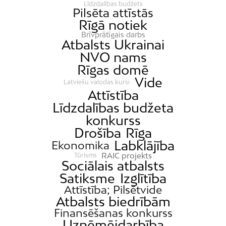
Līdzdalības budžets
Pilsēta attīstās
Rīgā notiek
Brīvprātīgais darbs
Atbalsts Ukrainai
NVO nams
Rīgas domē
Vide
Latviešu valodas kursi
Attīstība
Līdzdalības budžeta
konkurss
Drošība
Rīga
Labklājība
Ekonomika
RAIC projekts
Tūrisms
Sociālais atbalsts
Satiksme
Izglītība
Attīstība; Pilsētvide
Atbalsts biedrībām
Finansēšanas konkurss
Uzņēmējdarbība