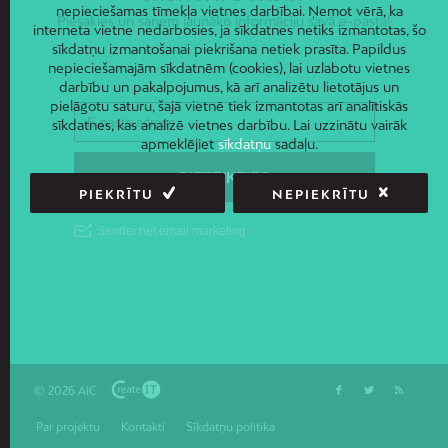
nepieciešamas tīmekļa vietnes darbībai. Ņemot vērā, ka
Piesakies un saņem jaunāko informāciju savā e-pastā!
interneta vietne nedarbosies, ja sīkdatnes netiks izmantotas, šo
sīkdatņu izmantošanai piekrišana netiek prasīta. Papildus
nepieciešamajām sīkdatnēm (cookies), lai uzlabotu vietnes
darbību un pakalpojumus, kā arī analizētu lietotājus un
pielāgotu saturu, šajā vietnē tiek izmantotas arī analītiskās
sīkdatnes, kas analizē vietnes darbību. Lai uzzinātu vairāk
apmeklējiet
sīkdatņu
sadaļu.
PIEKRĪTU
NEPIEKRĪTU
© 2026 AIC
Par projektu
Kontakti
Sīkdatņu politika