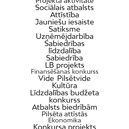
Projekta aktivitāte
Sociālais atbalsts
Attīstība
Jauniešu iesaiste
Satiksme
Uzņēmējdarbība
Sabiedrības
līdzdalība
Sabiedrība
LB projekts
Finansēšanas konkurss
Vide
Pilsētvide
Kultūra
Līdzdalības budžeta
konkurss
Atbalsts biedrībām
Pilsēta attīstās
Ekonomika
Konkursa projekts