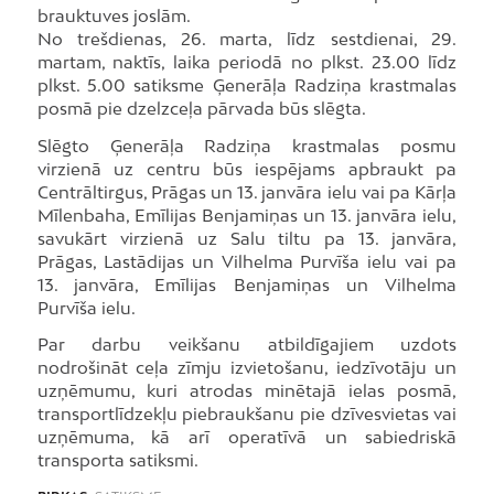
brauktuves joslām.
No trešdienas, 26. marta, līdz sestdienai, 29.
martam, naktīs, laika periodā no plkst. 23.00 līdz
plkst. 5.00 satiksme Ģenerāļa Radziņa krastmalas
posmā pie dzelzceļa pārvada būs slēgta.
Slēgto Ģenerāļa Radziņa krastmalas posmu
virzienā uz centru būs iespējams apbraukt pa
Centrāltirgus, Prāgas un 13. janvāra ielu vai pa Kārļa
Mīlenbaha, Emīlijas Benjamiņas un 13. janvāra ielu,
savukārt virzienā uz Salu tiltu pa 13. janvāra,
Prāgas, Lastādijas un Vilhelma Purvīša ielu vai pa
13. janvāra, Emīlijas Benjamiņas un Vilhelma
Purvīša ielu.
Par darbu veikšanu atbildīgajiem uzdots
nodrošināt ceļa zīmju izvietošanu, iedzīvotāju un
uzņēmumu, kuri atrodas minētajā ielas posmā,
transportlīdzekļu piebraukšanu pie dzīvesvietas vai
uzņēmuma, kā arī operatīvā un sabiedriskā
transporta satiksmi.