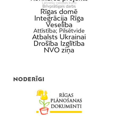
Latviešu valodas kursi
Brīvprātīgais darbs
Rīgas domē
Integrācija
Rīga
Veselība
Attīstība; Pilsētvide
Atbalsts Ukrainai
Drošība
Izglītība
NVO ziņa
NODERĪGI