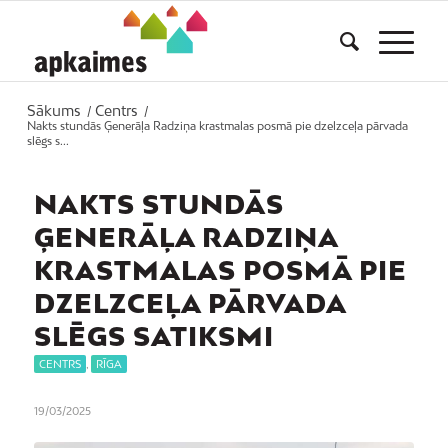
Sākums
Centrs
/
/
Nakts stundās Ģenerāļa Radziņa krastmalas posmā pie dzelzceļa pārvada
slēgs s...
NAKTS STUNDĀS
ĢENERĀĻA RADZIŅA
KRASTMALAS POSMĀ PIE
DZELZCEĻA PĀRVADA
SLĒGS SATIKSMI
CENTRS
,
RĪGA
19/03/2025