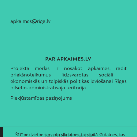
apkaimes@riga.lv
PAR APKAIMES.LV
Projekta mērķis ir nosakot apkaimes, radīt
priekšnoteikumus līdzsvarotas sociāli –
ekonomiskās un telpiskās politikas ieviešanai Rīgas
pilsētas administratīvajā teritorijā.
Piekļūstamības paziņojums
Šī tīmekļvietne izmanto sīkdatnes, tai skaitā sīkdatnes, kas
JAUNUMI E-PASTĀ