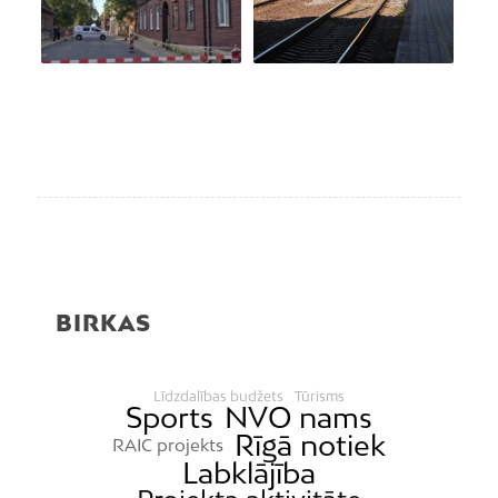
BIRKAS
Līdzdalības budžets
Tūrisms
Sports
NVO nams
Rīgā notiek
RAIC projekts
Labklājība