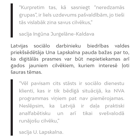
“Kurpretim tas, kā sasniegt “neredzamās
grupas”, ir liels uzdevums pašvaldībām, jo tieši
tās vislabāk zina savus cilvēkus,”
sacīja Ingūna Jurgelāne-Kaldava
Latvijas sociālo darbinieku biedrības valdes
priekšsēdētāja Una Lapskalna pauda bažas par to,
ka digitālās prasmes var būt nepietiekamas arī
gados jauniem cilvēkiem, kuriem interesē ļoti
šauras tēmas.
“Vēl pavisam cits stāsts ir sociālo dienestu
klienti, kas ir tik bēdīgā situācijā, ka NVA
programmas viņiem pat nav piemērojamas.
Neslēpsim, ka Latvijā ir daļa praktiski
analfabētisku un arī tikai svešvalodā
runājošu cilvēku,”
sacīja U. Lapskalna.