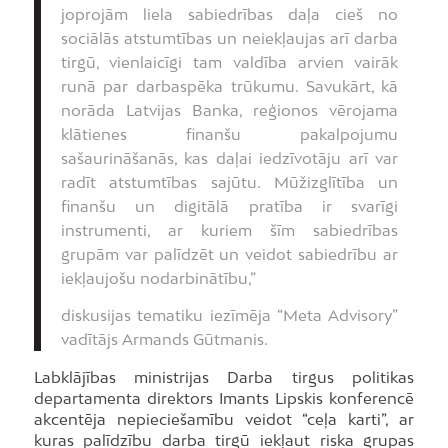
joprojām liela sabiedrības daļa cieš no
sociālās atstumtības un neiekļaujas arī darba
tirgū, vienlaicīgi tam valdība arvien vairāk
runā par darbaspēka trūkumu. Savukārt, kā
norāda Latvijas Banka, reģionos vērojama
klātienes finanšu pakalpojumu
sašaurināšanās, kas daļai iedzīvotāju arī var
radīt atstumtības sajūtu. Mūžizglītība un
finanšu un digitālā pratība ir svarīgi
instrumenti, ar kuriem šīm sabiedrības
grupām var palīdzēt un veidot sabiedrību ar
iekļaujošu nodarbinātību,”
diskusijas tematiku iezīmēja “Meta Advisory”
vadītājs Armands Gūtmanis.
Labklājības ministrijas Darba tirgus politikas
departamenta direktors Imants Lipskis konferencē
akcentēja nepieciešamību veidot “ceļa karti”, ar
kuras palīdzību darba tirgū iekļaut riska grupas