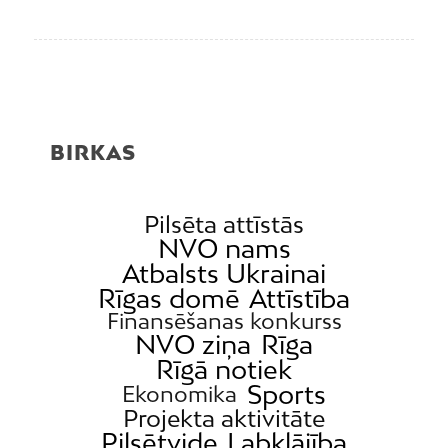
BIRKAS
Pilsēta attīstās
NVO nams
Atbalsts Ukrainai
Rīgas domē
Attīstība
Finansēšanas konkurss
NVO ziņa
Rīga
Rīgā notiek
Sports
Ekonomika
Projekta aktivitāte
Pilsētvide
Labklājība