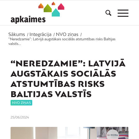
Sākums
Integrācija
NVO ziņas
/
/
/
“Neredzamie”: Latvijā augstākais sociālās atstumtības risks Baltijas
valstīs...
“NEREDZAMIE”: LATVIJĀ
AUGSTĀKAIS SOCIĀLĀS
ATSTUMTĪBAS RISKS
BALTIJAS VALSTĪS
NVO ZIŅAS
25/06/2024