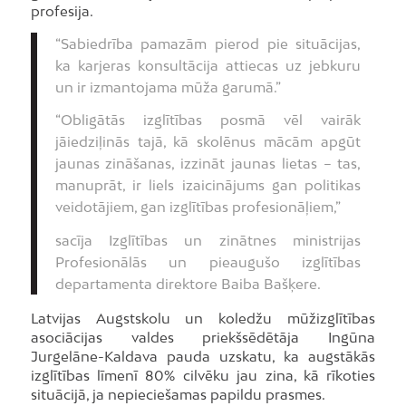
profesija.
“Sabiedrība pamazām pierod pie situācijas,
ka karjeras konsultācija attiecas uz jebkuru
un ir izmantojama mūža garumā.”
“Obligātās izglītības posmā vēl vairāk
jāiedziļinās tajā, kā skolēnus mācām apgūt
jaunas zināšanas, izzināt jaunas lietas – tas,
manuprāt, ir liels izaicinājums gan politikas
veidotājiem, gan izglītības profesionāļiem,”
sacīja Izglītības un zinātnes ministrijas
Profesionālās un pieaugušo izglītības
departamenta direktore Baiba Bašķere.
Latvijas Augstskolu un koledžu mūžizglītības
asociācijas valdes priekšsēdētāja Ingūna
Jurgelāne-Kaldava pauda uzskatu, ka augstākās
izglītības līmenī 80% cilvēku jau zina, kā rīkoties
situācijā, ja nepieciešamas papildu prasmes.