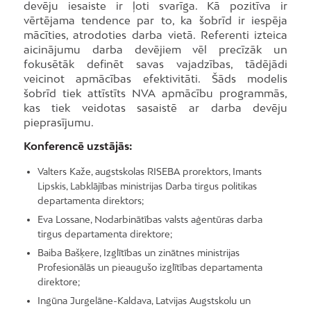
devēju iesaiste ir ļoti svarīga. Kā pozitīva ir
vērtējama tendence par to, ka šobrīd ir iespēja
mācīties, atrodoties darba vietā. Referenti izteica
aicinājumu darba devējiem vēl precīzāk un
fokusētāk definēt savas vajadzības, tādējādi
veicinot apmācības efektivitāti. Šāds modelis
šobrīd tiek attīstīts NVA apmācību programmās,
kas tiek veidotas sasaistē ar darba devēju
pieprasījumu.
Konferencē uzstājās:
Valters Kaže, augstskolas RISEBA prorektors, Imants
Lipskis, Labklājības ministrijas Darba tirgus politikas
departamenta direktors;
Eva Lossane, Nodarbinātības valsts aģentūras darba
tirgus departamenta direktore;
Baiba Bašķere, Izglītības un zinātnes ministrijas
Profesionālās un pieaugušo izglītības departamenta
direktore;
Ingūna Jurgelāne-Kaldava, Latvijas Augstskolu un