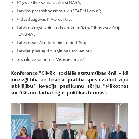
Rīgas aktīvo senioru aliansi RASA;
Latvijas pretnabadzības tīklu “EAPN Latvia”;
Vidusdaugavas NVO centru;
Latvijas augstskolu un koledžu mūžizglītības asociāciju
“LAKMA”;
Latvijas sociālo darbinieku biedrību;
Latvijas pieaugušo izglītības apvienību;
Sociālo uzņēmumu “Visas iespējas”.
Konference “Cilvēki sociālās atstumtības ēnā – kā
mūžizglītība un finanšu pratība spēs uzlabot viņu
labklājību” ievadīja pasākumu sēriju “Nākotnes
sociālās un darba tirgus politikas forums”.