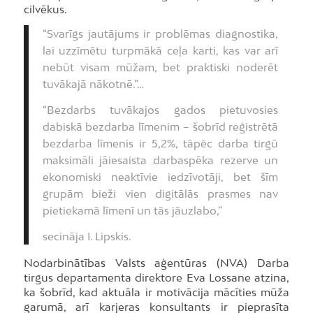
cilvēkus.
“Svarīgs jautājums ir problēmas diagnostika,
lai uzzīmētu turpmākā ceļa karti, kas var arī
nebūt visam mūžam, bet praktiski noderēt
tuvākajā nākotnē.”…
“Bezdarbs tuvākajos gados pietuvosies
dabiskā bezdarba līmenim – šobrīd reģistrētā
bezdarba līmenis ir 5,2%, tāpēc darba tirgū
maksimāli jāiesaista darbaspēka rezerve un
ekonomiski neaktīvie iedzīvotāji, bet šīm
grupām bieži vien digitālās prasmes nav
pietiekamā līmenī un tās jāuzlabo,”
secināja I. Lipskis.
Nodarbinātības Valsts aģentūras (NVA) Darba
tirgus departamenta direktore Eva Lossane atzina,
ka šobrīd, kad aktuāla ir motivācija mācīties mūža
garumā, arī karjeras konsultants ir pieprasīta