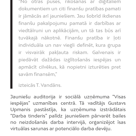
“No otras puses, rīkošanās ar digitāliem
dokumentiem un citi finanšu pratības pamati
ir jāmācās arī jauniešiem. Jau šobrīd ikdienas
finanšu pakalpojumu pamatā ir darbības ar
viedtālruni un aplikācijām, un tā tas būs arī
tuvākajā nākotnē. Finanšu pratība ir ļoti
individuāla un nav viegli definēt, kura grupa
ir visvairāk pakļauta riskam. Galvenais ir
piedāvāt dažādas izglītošanās iespējas un
apmācīt cilvēkus, kā nopietni izturēties pret
savām finansēm,”
izteicās T. Vandāns.
Jauniešu auditorija ir sociālā uzņēmuma “Visas
iespējas” uzmanības centrā. Tā vadītājs Gustavs
Upmanis pastāstīja, ka uzņēmuma izstrādātais
“Darba tinderis” palīdz jauniešiem pārvarēt bailes
no neizdošanās darba intervijā, organizējot īsas
virtuālas sarunas ar potenciālo darba devēju.