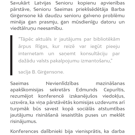
Savukārt Latvijas Senioru kopienu apvienības
pārstāve, Senioru Saeimas priekšsēdētāja Barba
Girgensone kā daudzu senioru galveno problēmu
minēja gan prasmju, gan mūsdienīgu datoru un
viedtālruņu neesamību.
“Tāpēc aktuāls ir jautājums par bibliotēkām
ārpus Rīgas, kur reizē var iegūt pieeju
internetam un saņemt konsultāciju par
dažādu valsts pakalpojumu izmantošanu,”
sacīja B. Girgensone.
Saeimas Nevienlīdzības mazināšanas
apakškomisijas sekretārs Edmunds Cepurītis,
rezumējot konferencē izskanējušos viedokļus,
uzsvēra, ka viņa pārstāvētās komisijas uzdevums arī
turpmāk būs savest kopā sociālās atstumtības
jautājumu risināšanā iesaistītās puses un meklēt
risinājumus.
Konferences dalībnieki bija vienisprātis, ka darba