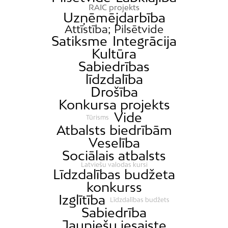
RAIC projekts
Uzņēmējdarbība
Attīstība; Pilsētvide
Satiksme
Integrācija
Kultūra
Sabiedrības
līdzdalība
Drošība
Konkursa projekts
Vide
Tūrisms
Atbalsts biedrībām
Veselība
Sociālais atbalsts
Latviešu valodas kursi
Līdzdalības budžeta
konkurss
Izglītība
Līdzdalības budžets
Sabiedrība
Jauniešu iesaiste