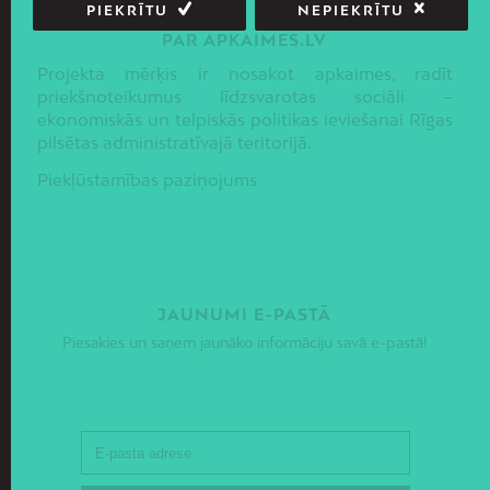
PIEKRĪTU
NEPIEKRĪTU
PAR APKAIMES.LV
Projekta mērķis ir nosakot apkaimes, radīt
priekšnoteikumus līdzsvarotas sociāli –
ekonomiskās un telpiskās politikas ieviešanai Rīgas
pilsētas administratīvajā teritorijā.
Piekļūstamības paziņojums
JAUNUMI E-PASTĀ
Piesakies un saņem jaunāko informāciju savā e-pastā!