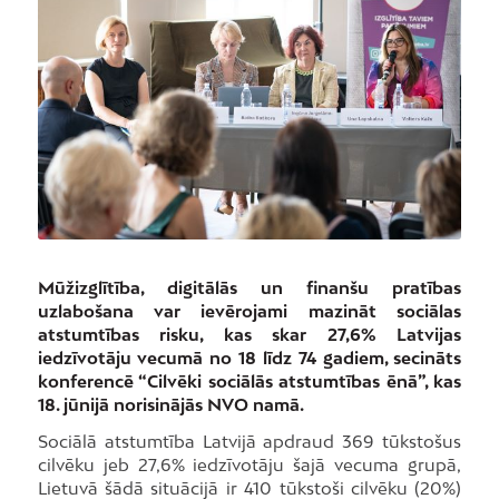
Mūžizglītība, digitālās un finanšu pratības
uzlabošana var ievērojami mazināt sociālas
atstumtības risku, kas skar 27,6% Latvijas
iedzīvotāju vecumā no 18 līdz 74 gadiem, secināts
konferencē “Cilvēki sociālās atstumtības ēnā”, kas
18. jūnijā norisinājās NVO namā.
Sociālā atstumtība Latvijā apdraud 369 tūkstošus
cilvēku jeb 27,6% iedzīvotāju šajā vecuma grupā,
Lietuvā šādā situācijā ir 410 tūkstoši cilvēku (20%)