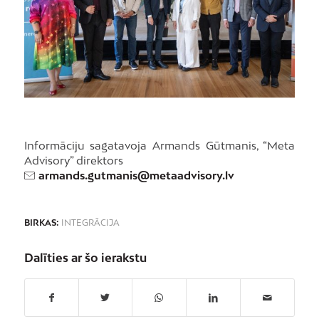
Informāciju sagatavoja Armands Gūtmanis, “Meta
Advisory” direktors
armands.gutmanis@metaadvisory.lv
BIRKAS:
INTEGRĀCIJA
Dalīties ar šo ierakstu