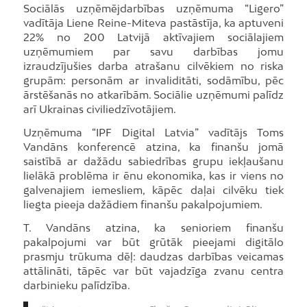
Sociālās uzņēmējdarbības uzņēmuma “Ligero”
vadītāja Liene Reine-Miteva pastāstīja, ka aptuveni
22% no 200 Latvijā aktīvajiem sociālajiem
uzņēmumiem par savu darbības jomu
izraudzījušies darba atrašanu cilvēkiem no riska
grupām: personām ar invaliditāti, sodāmību, pēc
ārstēšanās no atkarībām. Sociālie uzņēmumi palīdz
arī Ukrainas civiliedzīvotājiem.
Uzņēmuma “IPF Digital Latvia” vadītājs Toms
Vandāns konferencē atzina, ka finanšu jomā
saistībā ar dažādu sabiedrības grupu iekļaušanu
lielākā problēma ir ēnu ekonomika, kas ir viens no
galvenajiem iemesliem, kāpēc daļai cilvēku tiek
liegta pieeja dažādiem finanšu pakalpojumiem.
T. Vandāns atzina, ka senioriem finanšu
pakalpojumi var būt grūtāk pieejami digitālo
prasmju trūkuma dēļ: daudzas darbības veicamas
attālināti, tāpēc var būt vajadzīga zvanu centra
darbinieku palīdzība.