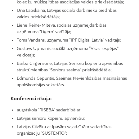
koledžu mūžizglītības asociācijas valdes priekšsēdētāja;
Una Lapskalna, Latvijas sociālo darbinieku biedrības
valdes priekšsēdētāja;
Liene Reine-Miteva, sociālās uzņēmējdarbības
uzņēmuma “Ligero” vadītāja;
Toms Vandāns, uzņēmuma “IPF Digital Latvia” vadītājs;
Gustavs Upmanis, sociālā uzņēmuma “Visas iespējas”
veidotājs;
Barba Girgensone, Latvijas Senioru kopienu apvienības
struktūrvienības “Senioru saeima” priekšsēdētāja;
Edmunds Cepurītis, Saeimas Nevienlīdzības mazināšanas
apakškomisijas sekretārs.
Konferenci rīkoja:
augstskola “RISEBA” sadarbībā ar:
Latvijas senioru kopienu apvienību;
Latvijas Cilvēku ar īpašām vajadzībām sadarbības
organizāciju “SUSTENTO”;