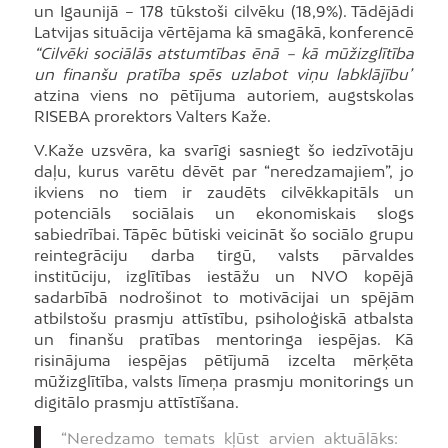
un Igaunijā – 178 tūkstoši cilvēku (18,9%). Tādējādi
Latvijas situācija vērtējama kā smagākā, konferencē
“Cilvēki sociālās atstumtības ēnā – kā mūžizglītība
un finanšu pratība spēs uzlabot viņu labklājību”
atzina viens no pētījuma autoriem, augstskolas
RISEBA prorektors Valters Kaže.
V.Kaže uzsvēra, ka svarīgi sasniegt šo iedzīvotāju
daļu, kurus varētu dēvēt par “neredzamajiem”, jo
ikviens no tiem ir zaudēts cilvēkkapitāls un
potenciāls sociālais un ekonomiskais slogs
sabiedrībai. Tāpēc būtiski veicināt šo sociālo grupu
reintegrāciju darba tirgū, valsts pārvaldes
institūciju, izglītības iestāžu un NVO kopējā
sadarbībā nodrošinot to motivācijai un spējām
atbilstošu prasmju attīstību, psiholoģiskā atbalsta
un finanšu pratības mentoringa iespējas. Kā
risinājuma iespējas pētījumā izcelta mērķēta
mūžizglītība, valsts līmeņa prasmju monitorings un
digitālo prasmju attīstīšana.
“Neredzamo temats kļūst arvien aktuālāks: