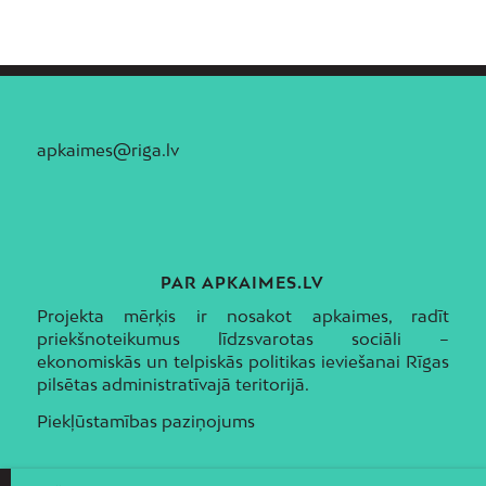
apkaimes@riga.lv
PAR APKAIMES.LV
Projekta mērķis ir nosakot apkaimes, radīt
priekšnoteikumus līdzsvarotas sociāli –
ekonomiskās un telpiskās politikas ieviešanai Rīgas
pilsētas administratīvajā teritorijā.
Piekļūstamības paziņojums