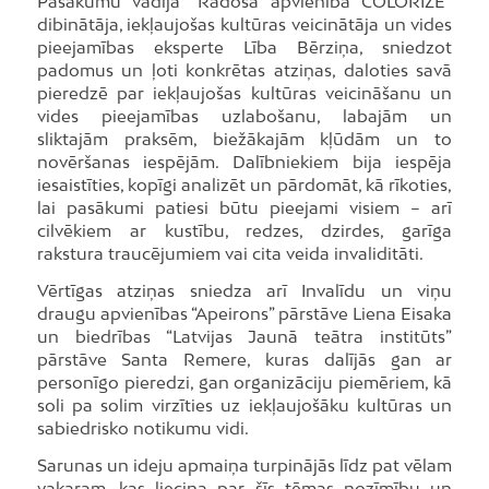
Pasākumu vadīja “Radošā apvienība COLORIZE”
dibinātāja, iekļaujošas kultūras veicinātāja un vides
pieejamības eksperte Lība Bērziņa, sniedzot
padomus un ļoti konkrētas atziņas, daloties savā
pieredzē par iekļaujošas kultūras veicināšanu un
vides pieejamības uzlabošanu, labajām un
sliktajām praksēm, biežākajām kļūdām un to
novēršanas iespējām. Dalībniekiem bija iespēja
iesaistīties, kopīgi analizēt un pārdomāt, kā rīkoties,
lai pasākumi patiesi būtu pieejami visiem – arī
cilvēkiem ar kustību, redzes, dzirdes, garīga
rakstura traucējumiem vai cita veida invaliditāti.
Vērtīgas atziņas sniedza arī Invalīdu un viņu
draugu apvienības “Apeirons” pārstāve Liena Eisaka
un biedrības “Latvijas Jaunā teātra institūts”
pārstāve Santa Remere, kuras dalījās gan ar
personīgo pieredzi, gan organizāciju piemēriem, kā
soli pa solim virzīties uz iekļaujošāku kultūras un
sabiedrisko notikumu vidi.
Sarunas un ideju apmaiņa turpinājās līdz pat vēlam
vakaram, kas liecina par šīs tēmas nozīmību un