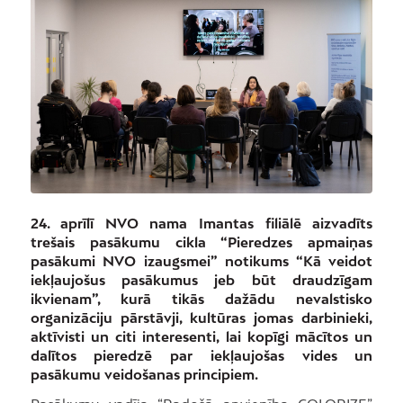
24. aprīlī NVO nama Imantas filiālē aizvadīts
trešais pasākumu cikla “Pieredzes apmaiņas
pasākumi NVO izaugsmei” notikums “Kā veidot
iekļaujošus pasākumus jeb būt draudzīgam
ikvienam”, kurā tikās dažādu nevalstisko
organizāciju pārstāvji, kultūras jomas darbinieki,
aktīvisti un citi interesenti, lai kopīgi mācītos un
dalītos pieredzē par iekļaujošas vides un
pasākumu veidošanas principiem.