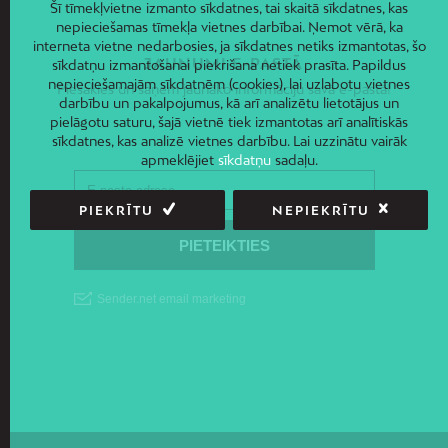
Šī tīmekļvietne izmanto sīkdatnes, tai skaitā sīkdatnes, kas
nepieciešamas tīmekļa vietnes darbībai. Ņemot vērā, ka
interneta vietne nedarbosies, ja sīkdatnes netiks izmantotas, šo
JAUNUMI E-PASTĀ
sīkdatņu izmantošanai piekrišana netiek prasīta. Papildus
nepieciešamajām sīkdatnēm (cookies), lai uzlabotu vietnes
Piesakies un saņem jaunāko informāciju savā e-pastā!
darbību un pakalpojumus, kā arī analizētu lietotājus un
pielāgotu saturu, šajā vietnē tiek izmantotas arī analītiskās
sīkdatnes, kas analizē vietnes darbību. Lai uzzinātu vairāk
apmeklējiet
sīkdatņu
sadaļu.
PIEKRĪTU
NEPIEKRĪTU