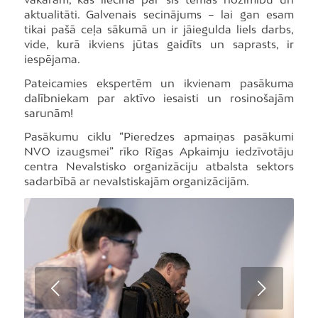
aktualitāti. Galvenais secinājums – lai gan esam
tikai pašā ceļa sākumā un ir jāiegulda liels darbs,
vide, kurā ikviens jūtas gaidīts un saprasts, ir
iespējama.
Pateicamies ekspertēm un ikvienam pasākuma
dalībniekam par aktīvo iesaisti un rosinošajām
sarunām!
Pasākumu ciklu “Pieredzes apmaiņas pasākumi
NVO izaugsmei” rīko Rīgas Apkaimju iedzīvotāju
centra Nevalstisko organizāciju atbalsta sektors
sadarbībā ar nevalstiskajām organizācijām.
Next