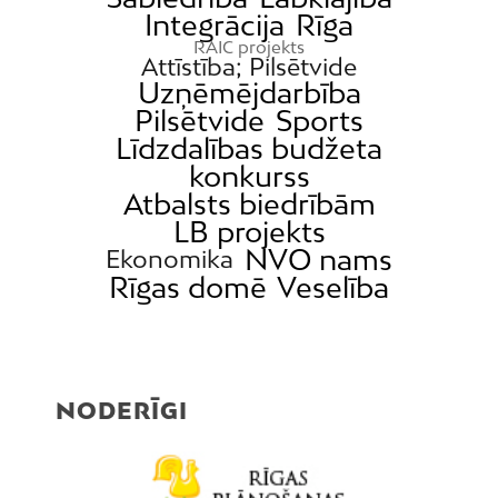
Integrācija
Rīga
RAIC projekts
Attīstība; Pilsētvide
Uzņēmējdarbība
Pilsētvide
Sports
Līdzdalības budžeta
konkurss
Atbalsts biedrībām
LB projekts
NVO nams
Ekonomika
Rīgas domē
Veselība
NODERĪGI