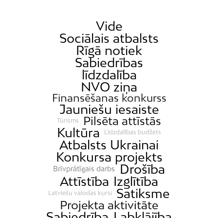
Vide
Sociālais atbalsts
Rīgā notiek
Sabiedrības
līdzdalība
NVO ziņa
Finansēšanas konkurss
Jauniešu iesaiste
Pilsēta attīstās
Tūrisms
Kultūra
Līdzdalības budžets
Atbalsts Ukrainai
Konkursa projekts
Drošība
Brīvprātīgais darbs
Attīstība
Izglītība
Satiksme
Latviešu valodas kursi
Projekta aktivitāte
Sabiedrība
Labklājība