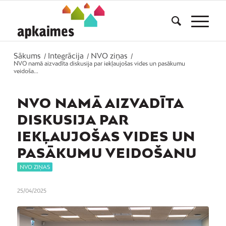
Sākums
Integrācija
NVO ziņas
/
/
/
NVO namā aizvadīta diskusija par iekļaujošas vides un pasākumu
veidoša...
NVO NAMĀ AIZVADĪTA
DISKUSIJA PAR
IEKĻAUJOŠAS VIDES UN
PASĀKUMU VEIDOŠANU
NVO ZIŅAS
25/04/2025