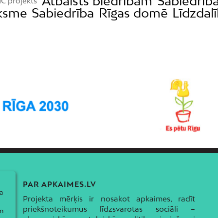
Atbalsts biedrībām
Sabiedrība
C projekts
iksme
Sabiedrība
Rīgas domē
Līdzdal
PAR APKAIMES.LV
a
Projekta mērķis ir nosakot apkaimes, radīt
priekšnoteikumus līdzsvarotas sociāli –
ām