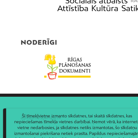
Sociālais atbalsts
RAI
Attīstība
Kultūra
Sat
NODERĪGI
Šī tīmekļvietne izmanto sīkdatnes, tai skaitā sīkdatnes, kas
apkaimes@riga.lv
nepieciešamas tīmekļa vietnes darbībai. Ņemot vērā, ka internet
vietne nedarbosies, ja sīkdatnes netiks izmantotas, šo sīkdatņu
izmantošanai piekrišana netiek prasīta. Papildus nepieciešamaj