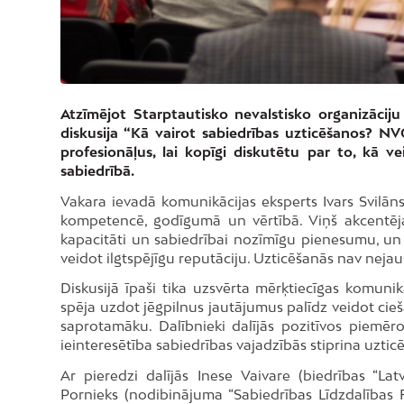
Atzīmējot Starptautisko nevalstisko organizācij
diskusija “Kā vairot sabiedrības uzticēšanos? N
profesionāļus, lai kopīgi diskutētu par to, kā v
sabiedrībā.
Vakara ievadā komunikācijas eksperts Ivars Svilāns 
kompetencē, godīgumā un vērtībā. Viņš akcentēj
kapacitāti un sabiedrībai nozīmīgu pienesumu, un 
veidot ilgtspējīgu reputāciju. Uzticēšanās nav nejau
Diskusijā īpaši tika uzsvērta mērķtiecīgas komunik
spēja uzdot jēgpilnus jautājumus palīdz veidot c
saprotamāku. Dalībnieki dalījās pozitīvos piemēr
ieinteresētība sabiedrības vajadzībās stiprina uzti
Ar pieredzi dalījās Inese Vaivare (biedrības “Lat
Pornieks (nodibinājuma “Sabiedrības Līdzdalības 