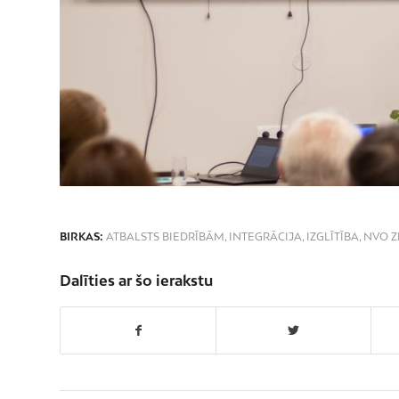
BIRKAS:
ATBALSTS BIEDRĪBĀM
,
INTEGRĀCIJA
,
IZGLĪTĪBA
,
NVO Z
Dalīties ar šo ierakstu