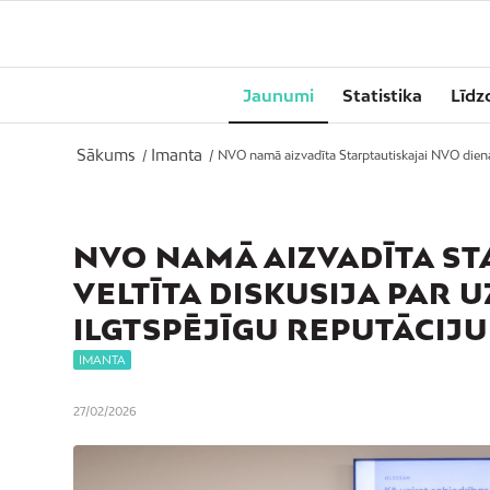
Jaunumi
Statistika
Līdz
Sākums
Imanta
/
/
NVO namā aizvadīta Starptautiskajai NVO dienai 
NVO NAMĀ AIZVADĪTA ST
VELTĪTA DISKUSIJA PAR
ILGTSPĒJĪGU REPUTĀCIJU
IMANTA
27/02/2026