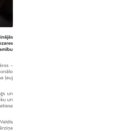
inājās
ozares
camību
lāros –
ionālo
a ļauj
ogs un
āku un
atiesa
Valdis
ērziņa