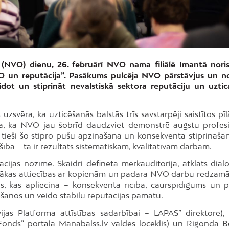
u (NVO) dienu, 26. februārī NVO nama filiālē Imantā noris
VO un reputācija”. Pasākums pulcēja NVO pārstāvjus un n
eidot un stiprināt nevalstiskā sektora reputāciju un uzti
uzsvēra, ka uzticēšanās balstās trīs savstarpēji saistītos pī
a, ka NVO jau šobrīd daudzviet demonstrē augstu profes
tieši šo stipro pušu apzināšana un konsekventa stiprināšan
šība – tā ir rezultāts sistemātiskam, kvalitatīvam darbam.
ācijas nozīme. Skaidri definēta mērķauditorija, atklāts dial
iešākas attiecības ar kopienām un padara NVO darbu redzam
os, kas apliecina – konsekventa rīcība, caurspīdīgums un p
cēšanos un veido stabilu reputācijas pamatu.
vijas Platforma attīstības sadarbībai – LAPAS” direktore), 
Fonds” portāla Manabalss.lv valdes loceklis) un Rigonda B