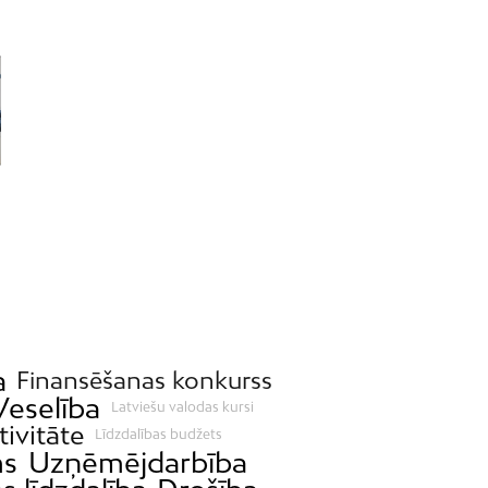
a
Finansēšanas konkurss
Veselība
Latviešu valodas kursi
tivitāte
Līdzdalības budžets
s
Uzņēmējdarbība