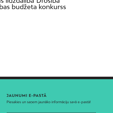
s līdzdalība
Drošība
ības budžeta konkurss
JAUNUMI E-PASTĀ
Piesakies un saņem jaunāko informāciju savā e-pastā!