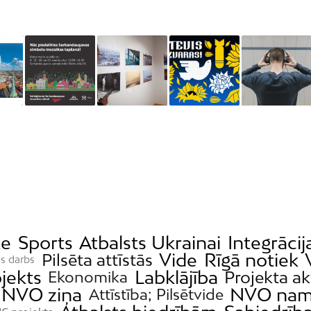
te
Sports
Atbalsts Ukrainai
Integrācij
Vide
Rīgā notiek
Pilsēta attīstās
is darbs
jekts
Labklājība
Projekta ak
Ekonomika
NVO ziņa
NVO nam
Attīstība; Pilsētvide