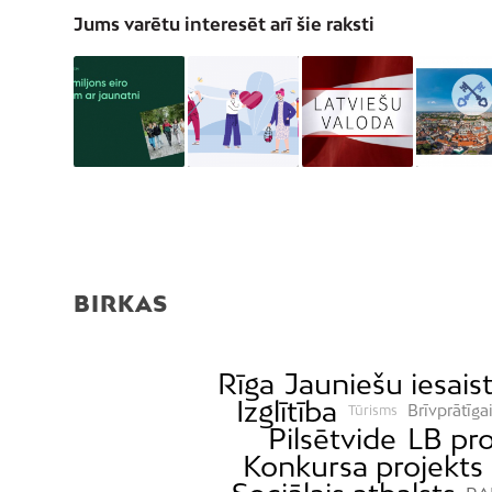
Jums varētu interesēt arī šie raksti
BIRKAS
Rīga
Jauniešu iesais
Izglītība
Brīvprātīga
Tūrisms
Pilsētvide
LB pro
Konkursa projekts