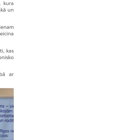
, kura
nkā un
vienam
eicina
i, kas
onisko
ībā ar