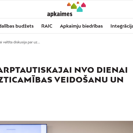
dalības budžets
RAIC
Apkaimju biedrības
Integrācij
veltīta diskusija par uz...
ARPTAUTISKAJAI NVO DIENAI
 UZTICAMĪBAS VEIDOŠANU UN