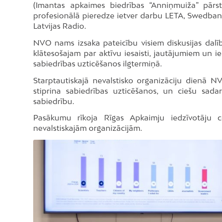
(Imantas apkaimes biedrības “Anniņmuiža” pārstā
profesionālā pieredze ietver darbu LETA, Swedbank,
Latvijas Radio.
NVO nams izsaka pateicību visiem diskusijas dalīb
klātesošajam par aktīvu iesaisti, jautājumiem un i
sabiedrības uzticēšanos ilgtermiņā.
Starptautiskajā nevalstisko organizāciju dienā NV
stiprina sabiedrības uzticēšanos, un ciešu sada
sabiedrību.
Pasākumu rīkoja Rīgas Apkaimju iedzīvotāju ce
nevalstiskajām organizācijām.