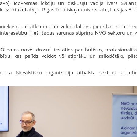
ve). Iedvesmas lekciju un diskusiju vadīja Ivars Svilāns
 Maxima Latvija, Rīgas Tehniskajā universitātē, Latvijas Ba
niekiem par atklātību un vēlmi dalīties pieredzē, kā arī ik
einteresētību. Tieši šādas sarunas stiprina NVO sektoru un v
O nams novēl drosmi iestāties par būtisko, profesionalitāt
rbību, kas palīdz veidot vēl stiprāku un saliedētāku pils
ntra Nevalstisko organizāciju atbalsta sektors sadarb