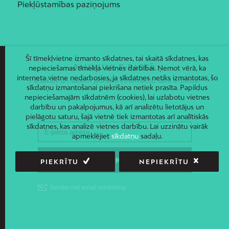
Piekļūstamības paziņojums
Šī tīmekļvietne izmanto sīkdatnes, tai skaitā sīkdatnes, kas
JAUNUMI E-PASTĀ
nepieciešamas tīmekļa vietnes darbībai. Ņemot vērā, ka
interneta vietne nedarbosies, ja sīkdatnes netiks izmantotas, šo
Piesakies un saņem jaunāko informāciju savā e-pastā!
sīkdatņu izmantošanai piekrišana netiek prasīta. Papildus
nepieciešamajām sīkdatnēm (cookies), lai uzlabotu vietnes
darbību un pakalpojumus, kā arī analizētu lietotājus un
pielāgotu saturu, šajā vietnē tiek izmantotas arī analītiskās
sīkdatnes, kas analizē vietnes darbību. Lai uzzinātu vairāk
apmeklējiet
sīkdatņu
sadaļu.
PIEKRĪTU
NEPIEKRĪTU