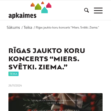
Sākums
Teika
/
/
Rīgas jaukto koru koncerts “Miers. Svētki. Ziema.”
RĪGAS JAUKTO KORU
KONCERTS “MIERS.
SVĒTKI. ZIEMA.”
TEIKA
26/11/2024