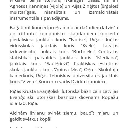
Agneses Kanniņas (vijole) un Aijas Ziņģītes (ērģeles)
meistarīgais, niansētais un izsmalcinātais
instrumentālais pavadījums.
Bagātinot koncertprogrammu ar dažādiem latviešu
un cittautu komponistu skaņdarbiem koncertā
piedalīsies: jauktais koris “Norise”, Rīgas Juglas
vidusskolas jauktais koris “Kvēle”, Latvijas
izdevniecību jauktais koris “Burtnieks”, Centrālās
statistikas pārvaldes jauktais koris “Mediāna”,
jauktais koris “Saulgrieži”, Praktiskās Estētikas
skolas jauktais koris “Anima Mea”, Ogres Skolotāju
kamerkoris, Rīgas Tehniskās universitātes jauktais
koris “Vivere”. Koncertu vadīs Dzidra Ikauniece.
Rīgas Krusta Evaņģēliski luteriskā baznīca ir Latvijas
Evaņģēliski luteriskās baznīcas dievnams Ropažu
ielā 120, Rīgā.
Aicinām ikvienu svinēt ziemu, baudīt mieru un
gaidīt svētkus kopā!