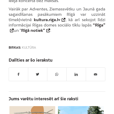
Ieeja koncertā bez maksas.
Vairāk par Adventes, Ziemassvētku un Jaunā gada
sagaidīšanas pasākumiem Rīgā var uzzināt
tīmekļvietnē
kultura.riga.lv
, kā arī sekojot līdzi
informācijai Rīgas domes sociālo tīklu lapās
“Rīga”
un “
Rīgā notiek”
.
BIRKAS:
KULTŪRA
Dalīties ar šo ierakstu
Jums varētu interesēt arī šie raksti