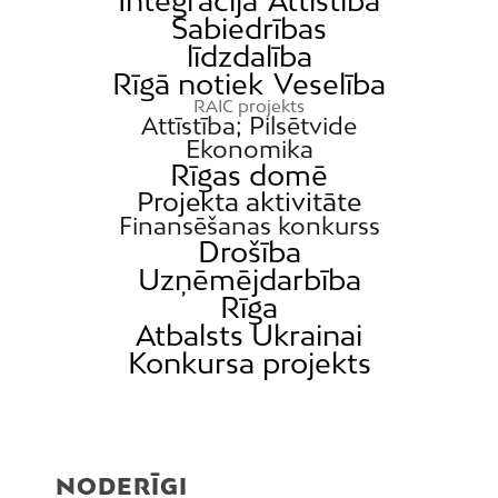
Integrācija
Attīstība
Sabiedrības
līdzdalība
Rīgā notiek
Veselība
RAIC projekts
Attīstība; Pilsētvide
Ekonomika
Rīgas domē
Projekta aktivitāte
Finansēšanas konkurss
Drošība
Uzņēmējdarbība
Rīga
Atbalsts Ukrainai
Konkursa projekts
NODERĪGI