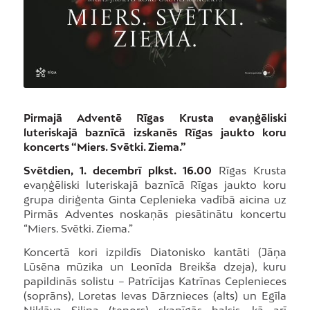
Pirmajā Adventē Rīgas Krusta evaņģēliski
luteriskajā baznīcā izskanēs Rīgas jaukto koru
koncerts “Miers. Svētki. Ziema.”
Svētdien, 1. decembrī plkst. 16.00
Rīgas Krusta
evaņģēliski luteriskajā baznīcā Rīgas jaukto koru
grupa diriģenta Ginta Ceplenieka vadībā aicina uz
Pirmās Adventes noskaņās piesātinātu koncertu
“Miers. Svētki. Ziema.”
Koncertā kori izpildīs Diatonisko kantāti (Jāņa
Lūsēna mūzika un Leonīda Breikša dzeja), kuru
papildinās solistu – Patrīcijas Katrīnas Ceplenieces
(soprāns), Loretas Ievas Dārznieces (alts) un Egīla
Niklāva Siliņa (tenors) skanīgās balsis, kā arī