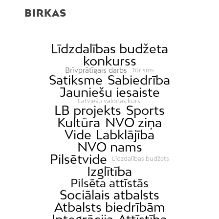
BIRKAS
Līdzdalības budžeta
konkurss
Brīvprātīgais darbs
Tūrisms
Satiksme
Sabiedrība
Jauniešu iesaiste
Latviešu valodas kursi
LB projekts
Sports
Kultūra
NVO ziņa
Vide
Labklājība
NVO nams
Pilsētvide
Līdzdalības budžets
Izglītība
Pilsēta attīstās
Sociālais atbalsts
Atbalsts biedrībām