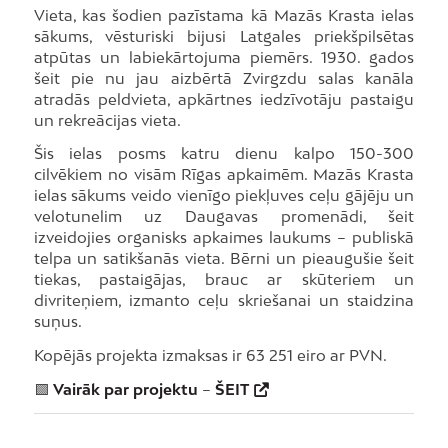
Vieta, kas šodien pazīstama kā Mazās Krasta ielas
sākums, vēsturiski bijusi Latgales priekšpilsētas
atpūtas un labiekārtojuma piemērs. 1930. gados
šeit pie nu jau aizbērtā Zvirgzdu salas kanāla
atradās peldvieta, apkārtnes iedzīvotāju pastaigu
un rekreācijas vieta.
Šis ielas posms katru dienu kalpo 150-300
cilvēkiem no visām Rīgas apkaimēm. Mazās Krasta
ielas sākums veido vienīgo piekļuves ceļu gājēju un
velotunelim uz Daugavas promenādi, šeit
izveidojies organisks apkaimes laukums – publiskā
telpa un satikšanās vieta. Bērni un pieaugušie šeit
tiekas, pastaigājas, brauc ar skūteriem un
divriteņiem, izmanto ceļu skriešanai un staidzina
suņus.
Kopējās projekta izmaksas ir 63 251 eiro ar PVN.
🟩
Vairāk par projektu
–
ŠEIT