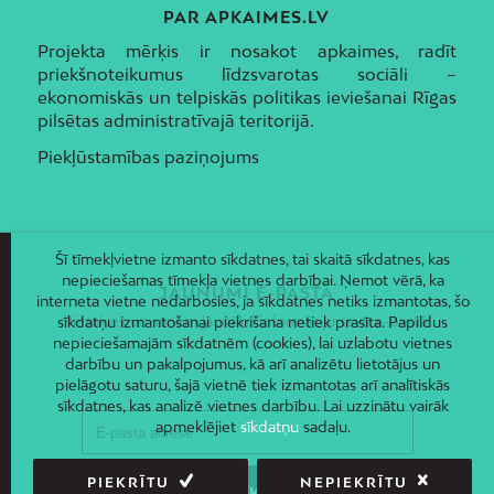
PAR APKAIMES.LV
Projekta mērķis ir nosakot apkaimes, radīt
priekšnoteikumus līdzsvarotas sociāli –
ekonomiskās un telpiskās politikas ieviešanai Rīgas
pilsētas administratīvajā teritorijā.
Piekļūstamības paziņojums
Šī tīmekļvietne izmanto sīkdatnes, tai skaitā sīkdatnes, kas
nepieciešamas tīmekļa vietnes darbībai. Ņemot vērā, ka
JAUNUMI E-PASTĀ
interneta vietne nedarbosies, ja sīkdatnes netiks izmantotas, šo
Piesakies un saņem jaunāko informāciju savā e-pastā!
sīkdatņu izmantošanai piekrišana netiek prasīta. Papildus
nepieciešamajām sīkdatnēm (cookies), lai uzlabotu vietnes
darbību un pakalpojumus, kā arī analizētu lietotājus un
pielāgotu saturu, šajā vietnē tiek izmantotas arī analītiskās
sīkdatnes, kas analizē vietnes darbību. Lai uzzinātu vairāk
apmeklējiet
sīkdatņu
sadaļu.
PIEKRĪTU
NEPIEKRĪTU