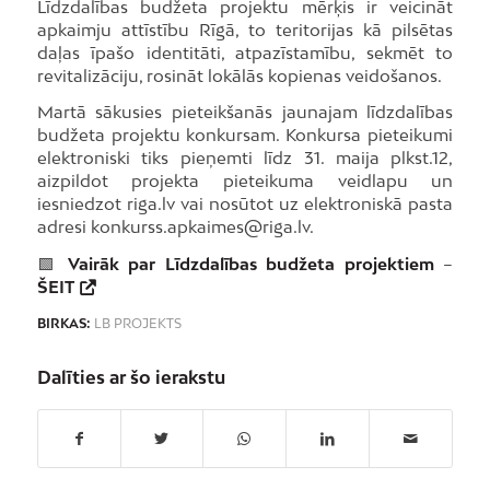
Līdzdalības budžeta projektu mērķis ir veicināt
apkaimju attīstību Rīgā, to teritorijas kā pilsētas
daļas īpašo identitāti, atpazīstamību, sekmēt to
revitalizāciju, rosināt lokālās kopienas veidošanos.
Martā sākusies pieteikšanās jaunajam līdzdalības
budžeta projektu konkursam. Konkursa pieteikumi
elektroniski tiks pieņemti līdz 31. maija plkst.12,
aizpildot projekta pieteikuma veidlapu un
iesniedzot riga.lv vai nosūtot uz elektroniskā pasta
adresi konkurss.apkaimes@riga.lv.
🟩
Vairāk par Līdzdalības budžeta projektiem
–
ŠEIT
BIRKAS:
LB PROJEKTS
Dalīties ar šo ierakstu