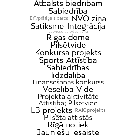
Atbalsts biedrībām
Sabiedrība
NVO ziņa
Brīvprātīgais darbs
Satiksme
Integrācija
Latviešu valodas kursi
Rīgas domē
Pilsētvide
Konkursa projekts
Sports
Attīstība
Sabiedrības
līdzdalība
Finansēšanas konkurss
Veselība
Vide
Projekta aktivitāte
Attīstība; Pilsētvide
LB projekts
RAIC projekts
Pilsēta attīstās
Rīgā notiek
Jauniešu iesaiste