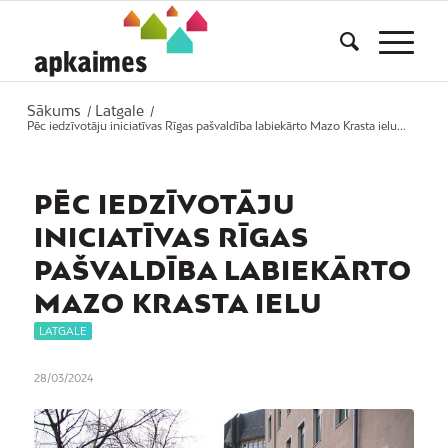
Sākums
Latgale
/
/
Pēc iedzīvotāju iniciatīvas Rīgas pašvaldība labiekārto Mazo Krasta ielu...
PĒC IEDZĪVOTĀJU
INICIATĪVAS RĪGAS
PAŠVALDĪBA LABIEKĀRTO
MAZO KRASTA IELU
LATGALE
28/03/2024