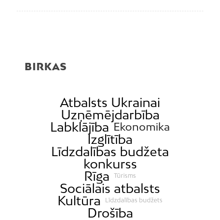
BIRKAS
Atbalsts Ukrainai
Uzņēmējdarbība
Labklājība
Ekonomika
Izglītība
Līdzdalības budžeta
konkurss
Rīga
Tūrisms
Sociālais atbalsts
Kultūra
Līdzdalības budžets
Drošība