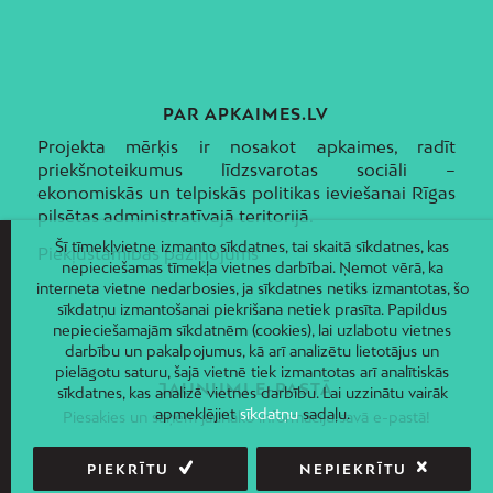
PAR APKAIMES.LV
Projekta mērķis ir nosakot apkaimes, radīt
priekšnoteikumus līdzsvarotas sociāli –
ekonomiskās un telpiskās politikas ieviešanai Rīgas
pilsētas administratīvajā teritorijā.
Šī tīmekļvietne izmanto sīkdatnes, tai skaitā sīkdatnes, kas
Piekļūstamības paziņojums
nepieciešamas tīmekļa vietnes darbībai. Ņemot vērā, ka
interneta vietne nedarbosies, ja sīkdatnes netiks izmantotas, šo
sīkdatņu izmantošanai piekrišana netiek prasīta. Papildus
nepieciešamajām sīkdatnēm (cookies), lai uzlabotu vietnes
darbību un pakalpojumus, kā arī analizētu lietotājus un
pielāgotu saturu, šajā vietnē tiek izmantotas arī analītiskās
JAUNUMI E-PASTĀ
sīkdatnes, kas analizē vietnes darbību. Lai uzzinātu vairāk
apmeklējiet
sīkdatņu
sadaļu.
Piesakies un saņem jaunāko informāciju savā e-pastā!
PIEKRĪTU
NEPIEKRĪTU