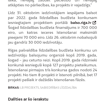
atkāpties no pārliecības, ka projekts ir vajadzīgs.”
Līdz 31. oktobrim iedzīvotājiem iespējams balsot
par 2022. gada līdzdalības budžeta konkursam
iesniegtajiem projektiem portālā
balso.riga.lv
.
Šogad līdzdalības budžeta finansējums ir 700 000
eiro, un katras ieceres īstenošanai maksimāli
pieejami 70 000 eiro. Līdz 26. oktobrim nobalsojuši
jau gandrīz 30 000 iedzīvotāju.
Rīgas pašvaldība līdzdalības budžeta konkursu un
iedzīvotāju balsojumu organizē kopš 2019. gada,
šogad – jau ceturto reizi. Kopš 2019. gada rīdzinieki
konkursā iesnieguši kopā 127 projektu pieteikumus.
Īstenošanai pirmajos trīs konkursa gados nodoti 24
projekti. No tiem 8 projekti ir īstenoti pilnībā, bet 17
projekti pašlaik ir dažādās īstenošanas fāzēs.
BIRKAS:
LB PROJEKTS
,
SABIEDRĪBAS LĪDZDALĪBA
Dalīties ar šo ierakstu