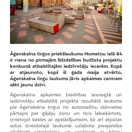
Āgenskalna tirgus priekšlaukums Nometņu ielā 64
ir viena no pirmajām līdzdalības budžeta projektu
konkursā atbalstītajām iedzīvotāju iecerēm. Kopā
ar atjaunoto, kopš šī gada maija atvērto,
Āgenskalna tirgu laukums ļāvis apkaimes centram
sākt jaunu dzīvi.
Āgenskalna apkaimes biedrības iesniegtā un
iedzīvotāju atbalstītā projekta rezultātā laukums
pie Āgenskalna tirgus no automašīnu stāvvietas
pārtapis par gājēju zonu un ticis labiekārtots,
izvietojot kastes ar apstādījumiem, kā arī atpūtas
solus. Izveidotajā laukumā uzlabota pieejamība
cilvēkiem ratiņkrēslos un vecākiem ar bērnu