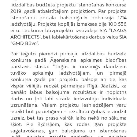
līdzdalības budžeta projektu īstenošanas konkursā
2019. gadā atbalstītajiem projektiem. Par projekta
īstenošanu portālā balso.riga.lv nobalsoja 1714
iedzīvotāju. Projekta kopējās izmaksas bija 100 536
eiro. Laukuma būvprojektu izstrādāja SIA “LAAGA
ARCHITECTS”, bet labiekārtošanas darbus veica SIA
“GMD Būve”.
Par iegūto pieredzi pirmajā līdzdalības budžeta
konkursa gadā Āgenskalna apkaimes biedrības
pārstāvis stāsta: “Tirgus ir nozīmīgs daudziem
tuvāko apkaimju iedzīvotājiem, un pirmajā
konkursa gadā par projektu balsoja arī tie, kas
vispār vēlējās redzēt pārmaiņas Rīgā. Jāatzīst, ka
panākt labus balsojuma rezultātus ir nopietns
darbs un ļoti labi strādā iedzīvotāju individuāla
uzrunāšana. Visiem projektu iesniedzējiem varu
ieteikt būt pacietīgiem – rezultātu gribas ieraudzīt
uzreiz, bet tas prasa vairāk laika nekā no sākuma
šķiet. Pie šķēršļiem, kas rodas gan projekta
sagatavošanas, gan balsojuma un īstenošanas
laikā, nevajag zaudēt pacietību un nevajag