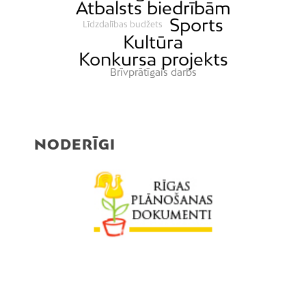
Atbalsts biedrībām
Sports
Līdzdalības budžets
Kultūra
Konkursa projekts
Brīvprātīgais darbs
NODERĪGI