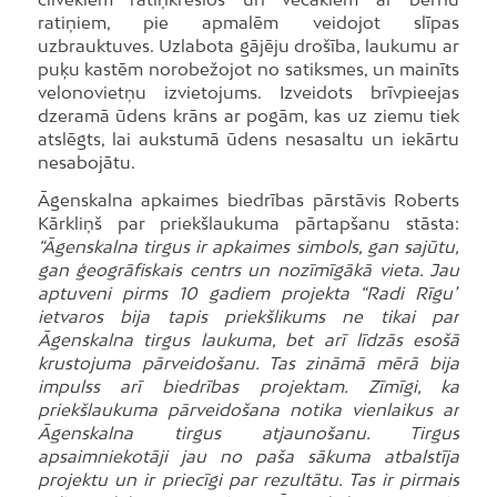
ratiņiem, pie apmalēm veidojot slīpas
uzbrauktuves. Uzlabota gājēju drošība, laukumu ar
puķu kastēm norobežojot no satiksmes, un mainīts
velonovietņu izvietojums. Izveidots brīvpieejas
dzeramā ūdens krāns ar pogām, kas uz ziemu tiek
atslēgts, lai aukstumā ūdens nesasaltu un iekārtu
nesabojātu.
Āgenskalna apkaimes biedrības pārstāvis Roberts
Kārkliņš par priekšlaukuma pārtapšanu stāsta:
“Āgenskalna tirgus ir apkaimes simbols, gan sajūtu,
gan ģeogrāfiskais centrs un nozīmīgākā vieta. Jau
aptuveni pirms 10 gadiem projekta “Radi Rīgu”
ietvaros bija tapis priekšlikums ne tikai par
Āgenskalna tirgus laukuma, bet arī līdzās esošā
krustojuma pārveidošanu. Tas zināmā mērā bija
impulss arī biedrības projektam. Zīmīgi, ka
priekšlaukuma pārveidošana notika vienlaikus ar
Āgenskalna tirgus atjaunošanu. Tirgus
apsaimniekotāji jau no paša sākuma atbalstīja
projektu un ir priecīgi par rezultātu. Tas ir pirmais