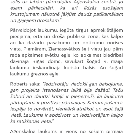
solis uz labām pārmaiņām Āgenskalna centrā, jo
esam pārliecināti, ka arī līdzās esošajam
krustojumam nākotnē jākļūst daudz patīkamākam
un gājējiem drošākam.”
Pārveidojot laukumu, iegūta tirgus apmeklētājiem
pieejama, ērta un droša publiskā zona, kas kalpo
arī kā dažādu pasākumu un notikumu norises
vieta. Piemēram, Ziemassvētkos šeit vietu jau pērn
rada apkaimes svētku egle, ko apkaimes biedrībai
dāvināja Rīgas dome, savukārt šogad 4. maijā
laukumu ieskandināja koristu balsis. Arī šogad
laukumu greznos egle.
Roberts saka:
“Iedzīvotāju viedokļi gan balsojuma,
gan projekta īstenošanas laikā bija dažādi. Taču
šobrīd arī daudzi kritiķi ir pieņēmuši, ka laukuma
pārtapšana ir pozitīvas pārmaiņas. Katram pašam ir
iespēja to novērtēt, vienkārši atnākot un esot šajā
vietā. Laukums ir apdzīvots un iedzīvotājiem kalpo
kā satikšanās vieta.”
Āgenskalna laukums ir viens no sešiem pirmajā