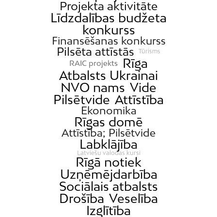
Projekta aktivitāte
Līdzdalības budžeta
konkurss
Finansēšanas konkurss
Pilsēta attīstās
Tūrisms
Rīga
RAIC projekts
Atbalsts Ukrainai
NVO nams
Vide
Pilsētvide
Attīstība
Ekonomika
Rīgas domē
Attīstība; Pilsētvide
Labklājība
Latviešu valodas kursi
Rīgā notiek
Uzņēmējdarbība
Sociālais atbalsts
Drošība
Veselība
Izglītība