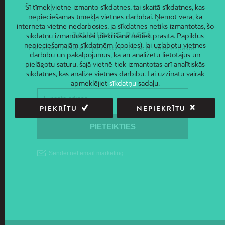
Šī tīmekļvietne izmanto sīkdatnes, tai skaitā sīkdatnes, kas
nepieciešamas tīmekļa vietnes darbībai. Ņemot vērā, ka
interneta vietne nedarbosies, ja sīkdatnes netiks izmantotas, šo
JAUNUMI E-PASTĀ
sīkdatņu izmantošanai piekrišana netiek prasīta. Papildus
nepieciešamajām sīkdatnēm (cookies), lai uzlabotu vietnes
Piesakies un saņem jaunāko informāciju savā e-pastā!
darbību un pakalpojumus, kā arī analizētu lietotājus un
pielāgotu saturu, šajā vietnē tiek izmantotas arī analītiskās
sīkdatnes, kas analizē vietnes darbību. Lai uzzinātu vairāk
apmeklējiet
sīkdatņu
sadaļu.
PIEKRĪTU
NEPIEKRĪTU