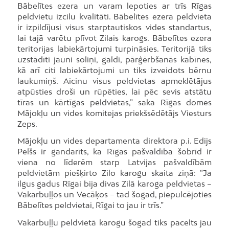
Bābelītes ezera un varam lepoties ar trīs Rīgas
peldvietu izcilu kvalitāti. Bābelītes ezera peldvieta
ir izpildījusi visus starptautiskos vides standartus,
lai tajā varētu plīvot Zilais karogs. Bābelītes ezera
teritorijas labiekārtojumi turpināsies. Teritorijā tiks
uzstādīti jauni soliņi, galdi, pārģērbšanās kabīnes,
kā arī citi labiekārtojumi un tiks izveidots bērnu
laukumiņš. Aicinu visus peldvietas apmeklētājus
atpūsties droši un rūpēties, lai pēc sevis atstātu
tīras un kārtīgas peldvietas,” saka Rīgas domes
Mājokļu un vides komitejas priekšsēdētājs Viesturs
Zeps.
Mājokļu un vides departamenta direktora p.i. Edijs
Pelšs ir gandarīts, ka Rīgas pašvaldība šobrīd ir
viena no līderēm starp Latvijas pašvaldībām
peldvietām piešķirto Zilo karogu skaita ziņā: “Ja
ilgus gadus Rīgai bija divas Zilā karoga peldvietas –
Vakarbuļļos un Vecāķos – tad šogad, piepulcējoties
Bābelītes peldvietai, Rīgai to jau ir trīs.”
Vakarbuļļu peldvietā karogu šogad tiks pacelts jau