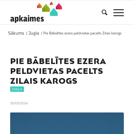
Sākums
Jugla
/
/
Pie Bābelītes ezera peldvietas pacelts Zilais karogs
PIE BĀBELĪTES EZERA
PELDVIETAS PACELTS
ZILAIS KAROGS
JUGLA
30/05/2024