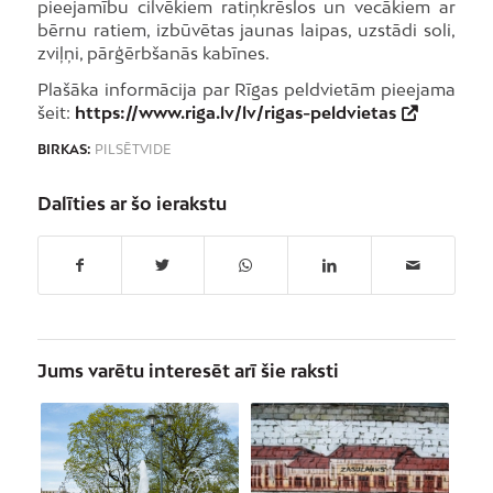
pieejamību cilvēkiem ratiņkrēslos un vecākiem ar
bērnu ratiem, izbūvētas jaunas laipas, uzstādi soli,
zviļņi, pārģērbšanās kabīnes.
Plašāka informācija par Rīgas peldvietām pieejama
šeit:
https://www.riga.lv/lv/rigas-peldvietas
BIRKAS:
PILSĒTVIDE
Dalīties ar šo ierakstu
Jums varētu interesēt arī šie raksti