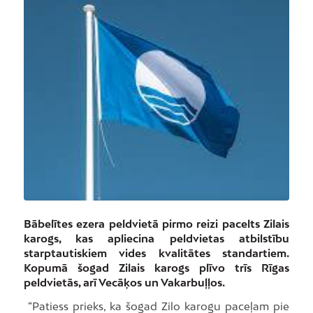
Bābelītes ezera peldvietā pirmo reizi pacelts Zilais
karogs, kas apliecina peldvietas atbilstību
starptautiskiem vides kvalitātes standartiem.
Kopumā šogad Zilais karogs plīvo trīs Rīgas
peldvietās, arī Vecāķos un Vakarbuļļos.
“Patiess prieks, ka šogad Zilo karogu paceļam pie