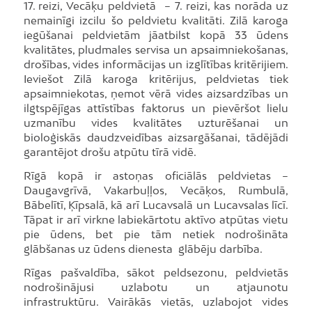
17. reizi, Vecāķu peldvietā – 7. reizi, kas norāda uz
nemainīgi izcilu šo peldvietu kvalitāti. Zilā karoga
iegūšanai peldvietām jāatbilst kopā 33 ūdens
kvalitātes, pludmales servisa un apsaimniekošanas,
drošības, vides informācijas un izglītības kritērijiem.
Ieviešot Zilā karoga kritērijus, peldvietas tiek
apsaimniekotas, ņemot vērā vides aizsardzības un
ilgtspējīgas attīstības faktorus un pievēršot lielu
uzmanību vides kvalitātes uzturēšanai un
bioloģiskās daudzveidības aizsargāšanai, tādējādi
garantējot drošu atpūtu tīrā vidē.
Rīgā kopā ir astoņas oficiālās peldvietas –
Daugavgrīvā, Vakarbuļļos, Vecāķos, Rumbulā,
Bābelītī, Ķīpsalā, kā arī Lucavsalā un Lucavsalas līcī.
Tāpat ir arī virkne labiekārtotu aktīvo atpūtas vietu
pie ūdens, bet pie tām netiek nodrošināta
glābšanas uz ūdens dienesta glābēju darbība.
Rīgas pašvaldība, sākot peldsezonu, peldvietās
nodrošinājusi uzlabotu un atjaunotu
infrastruktūru. Vairākās vietās, uzlabojot vides