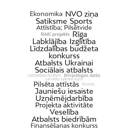
NVO ziņa
Ekonomika
Satiksme
Sports
Attīstība; Pilsētvide
Rīga
RAIC projekts
Labklājība
Izglītība
Līdzdalības budžeta
konkurss
Atbalsts Ukrainai
Sociālais atbalsts
Brīvprātīgais darbs
Līdzdalības budžets
Latviešu valodas kursi
Pilsēta attīstās
Tūrisms
Jauniešu iesaiste
Uzņēmējdarbība
Projekta aktivitāte
Veselība
Atbalsts biedrībām
Finansēšanas konkurss