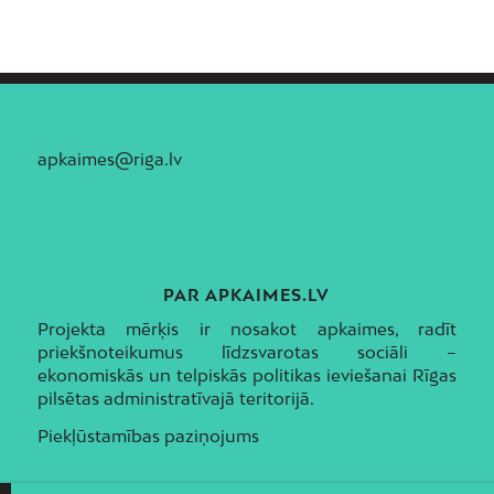
apkaimes@riga.lv
PAR APKAIMES.LV
Projekta mērķis ir nosakot apkaimes, radīt
priekšnoteikumus līdzsvarotas sociāli –
ekonomiskās un telpiskās politikas ieviešanai Rīgas
pilsētas administratīvajā teritorijā.
Piekļūstamības paziņojums