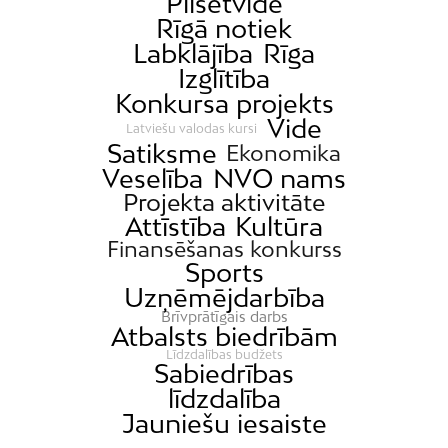
Pilsētvide
Rīgā notiek
Labklājība
Rīga
Izglītība
Konkursa projekts
Vide
Latviešu valodas kursi
Satiksme
Ekonomika
Veselība
NVO nams
Projekta aktivitāte
Attīstība
Kultūra
Finansēšanas konkurss
Sports
Uzņēmējdarbība
Brīvprātīgais darbs
Atbalsts biedrībām
Līdzdalības budžets
Sabiedrības
līdzdalība
Jauniešu iesaiste