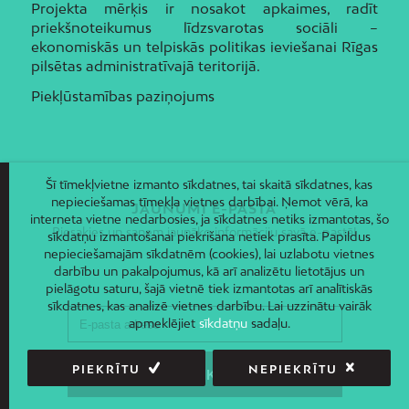
Projekta mērķis ir nosakot apkaimes, radīt
priekšnoteikumus līdzsvarotas sociāli –
ekonomiskās un telpiskās politikas ieviešanai Rīgas
pilsētas administratīvajā teritorijā.
Piekļūstamības paziņojums
Šī tīmekļvietne izmanto sīkdatnes, tai skaitā sīkdatnes, kas
nepieciešamas tīmekļa vietnes darbībai. Ņemot vērā, ka
JAUNUMI E-PASTĀ
interneta vietne nedarbosies, ja sīkdatnes netiks izmantotas, šo
Piesakies un saņem jaunāko informāciju savā e-pastā!
sīkdatņu izmantošanai piekrišana netiek prasīta. Papildus
nepieciešamajām sīkdatnēm (cookies), lai uzlabotu vietnes
darbību un pakalpojumus, kā arī analizētu lietotājus un
pielāgotu saturu, šajā vietnē tiek izmantotas arī analītiskās
sīkdatnes, kas analizē vietnes darbību. Lai uzzinātu vairāk
apmeklējiet
sīkdatņu
sadaļu.
PIEKRĪTU
NEPIEKRĪTU