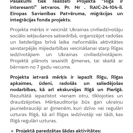
Pasākumi tiek realizēti Projekta “Rīgā ir
interesanti” ietvaros. Pr. Nr . RAIC-24-104-lī.
Eiropas Savienības Patvēruma, migrācijas un
integrācijas fonda projekts.
Projekta mērķis ir veicināt Ukrainas civiliedzīvotāju
sociālo iekļaušanos sabiedrībā, organizējot radošas
un lietderīgas brīvā laika neformālās aktivitātes
savstarpējās mijiedarbības veicināšanai starp Rīgas
iedzīvotājiem un Ukrainas civiliedzīvotājiem.
Projektā plānots iesaistīt ģimenes, tai skaitā ar
bērniem no 7 gadu vecuma.
Projekta ietvarā mērķis ir iepazīt Rīgu, Rīgas
apkaimes, ūdeni, radošās un saliedējošas
nodarbības, kā arī ekskursijas Rīgā un Pierīgā.
Rezultātā iepazīstot vienam otru, tīklojoties un
draudzējoties. Mērķauditorija būs gan ukraiņu
jauniebraucēji ar ģimenēm, kuri dzīvo vai regulāri
uzturas Rīgā, kā arī Rīgas iedzīvotāji vai tādi, kas
Rīgā regulāri uzturas.
🔹
Projektā paredzētas šādas aktivitātes: