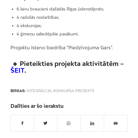
6 laivu braucieni dažādās Rīgas ūdenstilpnēs;
4 radošās nodarbības;
4 ekskursijas;
4 ģimeņu saliedējošie pasākumi.
Projektu īsteno biedrība “Piedzīvojuma Gars”.
🔹 Pieteikties projekta aktivitātēm –
ŠEIT
.
BIRKAS:
INTEGRĀCIJA
,
KONKURSA PROJEKTS
Dalīties ar šo ierakstu