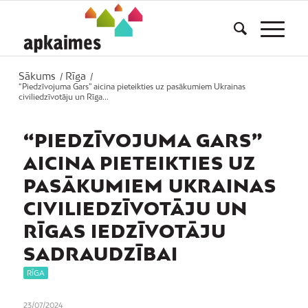
Sākums
Rīga
/
/
“Piedzīvojuma Gars” aicina pieteikties uz pasākumiem Ukrainas
civiliedzīvotāju un Rīga...
“PIEDZĪVOJUMA GARS”
AICINA PIETEIKTIES UZ
PASĀKUMIEM UKRAINAS
CIVILIEDZĪVOTĀJU UN
RĪGAS IEDZĪVOTĀJU
SADRAUDZĪBAI
RĪGA
23/07/2024