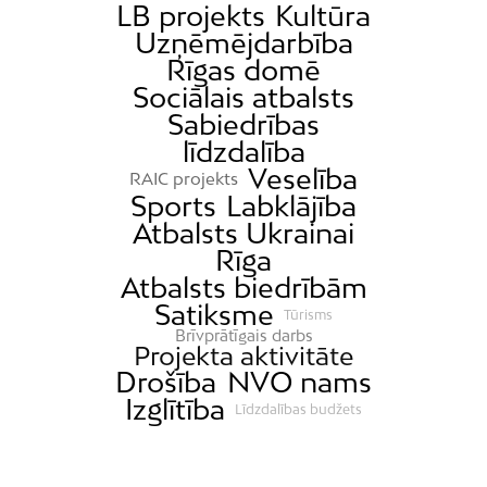
LB projekts
Kultūra
Uzņēmējdarbība
Rīgas domē
Sociālais atbalsts
Sabiedrības
līdzdalība
Veselība
RAIC projekts
Sports
Labklājība
Atbalsts Ukrainai
Rīga
Atbalsts biedrībām
Satiksme
Tūrisms
Brīvprātīgais darbs
Projekta aktivitāte
Drošība
NVO nams
Izglītība
Līdzdalības budžets