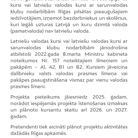
kursi vai latviešu valodas kursi ar sarunvalodas
klubu nodarbībām Rīgas pilsētas pieaugušajiem
iedzīvotājiem, izņemot bezdarbniekus un skolēnus,
kuri legāli uzturas Latvijā un kuru dzimtā valoda
(pamatvaloda) nav latviešu valoda.
Latviešu valodas kursi vai latviešu valodas kursi ar
sarunvalodas klubu nodarbībām jānodrošina
atbilstoši 2022.gada 8.marta Ministru kabineta
noteikumos Nr. 157 noteiktajiem līmeņiem un
pakāpēm – A1, A2, B1 un B2. Kursiem jāveicina
dalībnieku valsts valodas prasmes līmeņa vai
pakāpes paaugstināšana vismaz par vienu valodas
prasmes līmeni.
Projekta pieteikums jāiesniedz 2025. gadam,
norādot iespējamās projekta īstenošanas izmaksas
un plānoto kursantu skaitu arī 2026. un 2027.
gadam.
Pretendenti tiek aicināti plānot projektu aktivitātes
dažādās Rīgas apkaimēs.