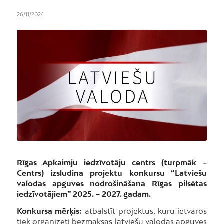
26/11/2024
Rīgas Apkaimju iedzīvotāju centrs (turpmāk –
Centrs) izsludina projektu konkursu “Latviešu
valodas apguves nodrošināšana Rīgas pilsētas
iedzīvotājiem” 2025. – 2027. gadam.
Konkursa mērķis:
atbalstīt projektus, kuru ietvaros
tiek organizēti bezmaksas latviešu valodas apguves