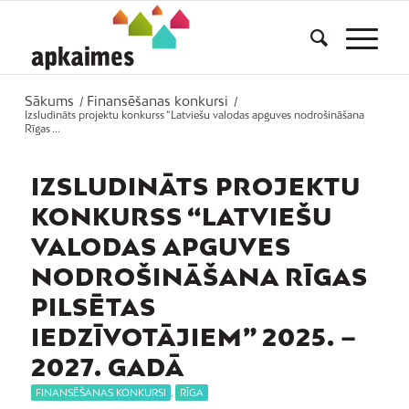
Sākums
Finansēšanas konkursi
/
/
Izsludināts projektu konkurss “Latviešu valodas apguves nodrošināšana
Rīgas ...
IZSLUDINĀTS PROJEKTU
KONKURSS “LATVIEŠU
VALODAS APGUVES
NODROŠINĀŠANA RĪGAS
PILSĒTAS
IEDZĪVOTĀJIEM” 2025. –
2027. GADĀ
FINANSĒŠANAS KONKURSI
,
RĪGA