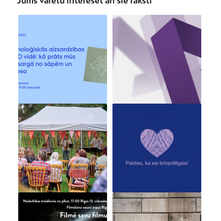
Jums varētu interesēt arī šie raksti