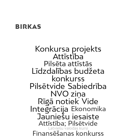
BIRKAS
Konkursa projekts
Attīstība
Pilsēta attīstās
Līdzdalības budžeta
konkurss
Pilsētvide
Sabiedrība
NVO ziņa
Rīgā notiek
Vide
Integrācija
Ekonomika
Jauniešu iesaiste
Attīstība; Pilsētvide
Latviešu valodas kursi
Finansēšanas konkurss