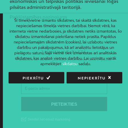
ekonomiskās un telpiskās politikas ieviešanai Rīgas
pilsētas administratīvajā teritorijā.
Piekļūstamības paziņojums
Šī tīmekļvietne izmanto sīkdatnes, tai skaitā sīkdatnes, kas
nepieciešamas tīmekļa vietnes darbībai. Ņemot vērā, ka
interneta vietne nedarbosies, ja sīkdatnes netiks izmantotas, šo
sīkdatņu izmantošanai piekrišana netiek prasīta. Papildus
nepieciešamajām sīkdatnēm (cookies), lai uzlabotu vietnes
darbību un pakalpojumus, kā arī analizētu lietotājus un
JAUNUMI E-PASTĀ
pielāgotu saturu, šajā vietnē tiek izmantotas arī analītiskās
sīkdatnes, kas analizē vietnes darbību. Lai uzzinātu vairāk
Piesakies un saņem jaunāko informāciju savā e-pastā!
apmeklējiet
sīkdatņu
sadaļu.
PIEKRĪTU
NEPIEKRĪTU