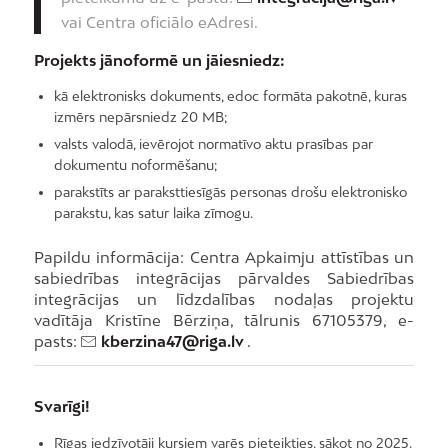
vai Centra oficiālo eAdresi.
Projekts jānoformē un jāiesniedz:
kā elektronisks dokuments, edoc formāta pakotnē, kuras
izmērs nepārsniedz 20 MB;
valsts valodā, ievērojot normatīvo aktu prasības par
dokumentu noformēšanu;
parakstīts ar paraksttiesīgās personas drošu elektronisko
parakstu, kas satur laika zīmogu.
Papildu informācija: Centra Apkaimju attīstības un
sabiedrības integrācijas pārvaldes Sabiedrības
integrācijas un līdzdalības nodaļas projektu
vadītāja Kristīne Bērziņa, tālrunis 67105379, e-
pasts:
kberzina47@riga.lv
.
Svarīgi!
Rīgas iedzīvotāji kursiem varēs pieteikties, sākot no 2025.