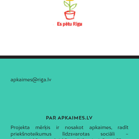
apkaimes@riga.lv
PAR APKAIMES.LV
Projekta mērķis ir nosakot apkaimes, radīt
priekšnoteikumus līdzsvarotas sociāli –