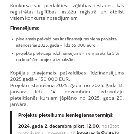
Konkursā var piedalīties: izglītības iestādes, kas
reģistrētas Izglītības iestāžu reģistrā un atbilst
visiem konkursa nosacījumiem.
Finansējums:
pieejamais pašvaldības līdzfinansējums viena projekta
īstenošanai 2025. gadā – līdz 35 000 euro;
projekta pieteicēja līdzfinansējums – ne mazāks kā 5 %
no kopējām projekta izmaksām.
Kopējais pieejamais pašvaldības līdzfinansējums
2025.gadā – 130 000 EUR.
Projektu īstenošana 2025. gadā: no 2025. gada 13.
janvāra līdz 14. novembrim. Iedzīvotāju
pieteikšanās kursiem jāplāno no 2025. gada 20.
janvāra.
Projektu pieteikumu iesniegšanas termiņš:
2024. gada 2. decembra plkst. 12.00
, nosūtot
pieteikumu uz e-pastu:
integracija@riga.lv