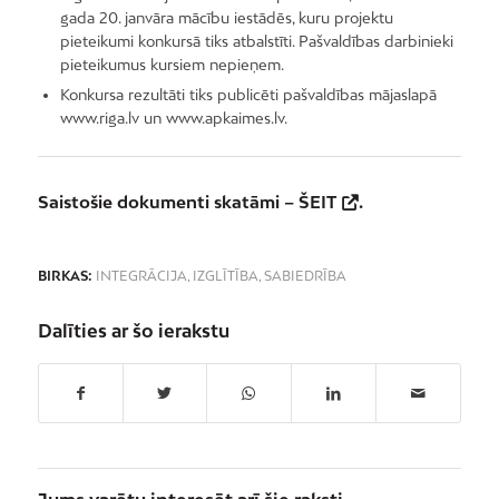
gada 20. janvāra mācību iestādēs, kuru projektu
pieteikumi konkursā tiks atbalstīti. Pašvaldības darbinieki
pieteikumus kursiem nepieņem.
Konkursa rezultāti tiks publicēti pašvaldības mājaslapā
www.riga.lv un www.apkaimes.lv.
Saistošie dokumenti skatāmi –
ŠEIT
.
BIRKAS:
INTEGRĀCIJA
,
IZGLĪTĪBA
,
SABIEDRĪBA
Dalīties ar šo ierakstu