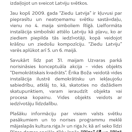
izdaiļojot un sveicot Latviju svētkos.
Jau kopš 2009. gada “Ziedu Latvija” ir kļuvusi par
pieprasītu un neatņemamu svētku sastāvdaļu,
vienu no 4. maija simboliem Rīgā. Lielformāta
instalācija simboliski attēlo Latviju kā pļavu, ko ar
ziediem piepilda tās iedzīvotāji, kopā veidojot
krāšņu un ziedošu kompozīciju. “Ziedu Latviju”
varēs aplūkot arī 5. un 6. maijā.
Savukārt līdz pat 31. maijam Uzvaras parkā
norisināsies konceptuāla akcija – vides objekts
“Demokrātiskais kvadrāts”. Ērika Boža veidotā vides
instalācija ilustrē demokrātisku un iekļaujošu
sabiedrību, atklāj to, kā, skatoties no dažādiem
skatupunktiem, varam ieraudzīt objekta vai
procesa kopainu. Vides objekts veidots ar
iedzīvotāju līdzdalību.
Plašāku informāciju par visiem valsts svētku
pasākumiem un to norises programmu meklē
mājaslapās kultura.riga.lv un riga.lv, kā arī seko līdzi
Rīgas domes sociālo tīklu lapās
“Rīga”
un
“Rīgā