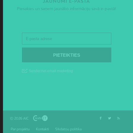
JAUNUMI E-PASTĀ
Piesakies un saņem jaunāko informāciju savā e-pastā!
© 2026 AIC
Par projektu
Kontakti
Sīkdatņu politika