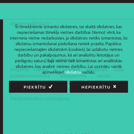
apkaimes@riga.lv
Šī tīmekļvietne izmanto sīkdatnes, tai skaitā sīkdatnes, kas
nepieciešamas tīmekļa vietnes darbībai. Ņemot vērā, ka
interneta vietne nedarbosies, ja sīkdatnes netiks izmantotas, šo
sīkdatņu izmantošanai piekrišana netiek prasīta. Papildus
nepieciešamajām sīkdatnēm (cookies), lai uzlabotu vietnes
darbību un pakalpojumus, kā arī analizētu lietotājus un
PAR APKAIMES.LV
pielāgotu saturu, šajā vietnē tiek izmantotas arī analītiskās
sīkdatnes, kas analizē vietnes darbību. Lai uzzinātu vairāk
Projekta mērķis ir nosakot apkaimes, radīt
apmeklējiet
sīkdatņu
sadaļu.
priekšnoteikumus līdzsvarotas sociāli –
ekonomiskās un telpiskās politikas ieviešanai Rīgas
PIEKRĪTU
NEPIEKRĪTU
pilsētas administratīvajā teritorijā.
Piekļūstamības paziņojums