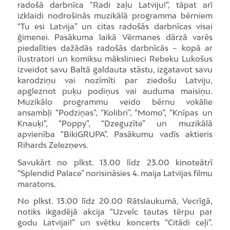
radošā darbnīca “Radi zaļu Latviju!”, tāpat arī
izklaidi nodrošinās muzikālā programma bērniem
“Tu esi Latvija” un citas radošās darbnīcas visai
ģimenei. Pasākuma laikā Vērmanes dārzā varēs
piedalīties dažādās radošās darbnīcās – kopā ar
ilustratori un komiksu mākslinieci Rebeku Lukošus
izveidot savu Baltā galdauta stāstu, izgatavot savu
karodziņu vai nozīmīti par ziedošu Latviju,
apgleznot puķu podiņus vai auduma maisiņu.
Muzikālo programmu veido bērnu vokālie
ansambļi “Podziņas”, “Kolibri”, “Momo”, “Knīpas un
Knauķi”, “Poppy”, “Dzeguzīte” un muzikālā
apvienība “BikiGRUPA”. Pasākumu vadīs aktieris
Rihards Zelezņevs.
Savukārt no plkst. 13.00 līdz 23.00 kinoteātrī
“Splendid Palace” norisināsies 4. maija Latvijas filmu
maratons.
No plkst. 13.00 līdz 20.00 Rātslaukumā, Vecrīgā,
notiks ikgadējā akcija “Uzvelc tautas tērpu par
godu Latvijai!” un svētku koncerts “Citādi ceļi”.