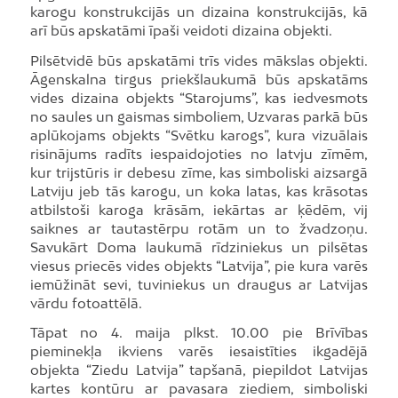
karogu konstrukcijās un dizaina konstrukcijās, kā
arī būs apskatāmi īpaši veidoti dizaina objekti.
Pilsētvidē būs apskatāmi trīs vides mākslas objekti.
Āgenskalna tirgus priekšlaukumā būs apskatāms
vides dizaina objekts “Starojums”, kas iedvesmots
no saules un gaismas simboliem, Uzvaras parkā būs
aplūkojams objekts “Svētku karogs”, kura vizuālais
risinājums radīts iespaidojoties no latvju zīmēm,
kur trijstūris ir debesu zīme, kas simboliski aizsargā
Latviju jeb tās karogu, un koka latas, kas krāsotas
atbilstoši karoga krāsām, iekārtas ar ķēdēm, vij
saiknes ar tautastērpu rotām un to žvadzoņu.
Savukārt Doma laukumā rīdziniekus un pilsētas
viesus priecēs vides objekts “Latvija”, pie kura varēs
iemūžināt sevi, tuviniekus un draugus ar Latvijas
vārdu fotoattēlā.
Tāpat no 4. maija plkst. 10.00 pie Brīvības
pieminekļa ikviens varēs iesaistīties ikgadējā
objekta “Ziedu Latvija” tapšanā, piepildot Latvijas
kartes kontūru ar pavasara ziediem, simboliski