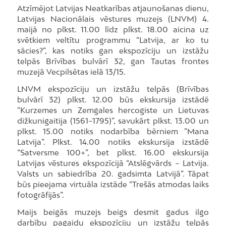
Atzīmējot Latvijas Neatkarības atjaunošanas dienu,
Latvijas Nacionālais vēstures muzejs (LNVM) 4.
maijā no plkst. 11.00 līdz plkst. 18.00 aicina uz
svētkiem veltītu programmu “Latvija, ar ko tu
sācies?”, kas notiks gan ekspozīciju un izstāžu
telpās Brīvības bulvārī 32, gan Tautas frontes
muzejā Vecpilsētas ielā 13/15.
LNVM ekspozīciju un izstāžu telpās (Brīvības
bulvārī 32) plkst. 12.00 būs ekskursija izstādē
“Kurzemes un Zemgales hercogiste un Lietuvas
dižkunigaitija (1561–1795)”, savukārt plkst. 13.00 un
plkst. 15.00 notiks nodarbība bērniem ”Mana
Latvija”. Plkst. 14.00 notiks ekskursija izstādē
“Satversme 100+”, bet plkst. 16.00 ekskursija
Latvijas vēstures ekspozīcijā “Atslēgvārds – Latvija.
Valsts un sabiedrība 20. gadsimta Latvijā”. Tāpat
būs pieejama virtuāla izstāde “Trešās atmodas laiks
fotogrāfijās”.
Maijs beigās muzejs beigs desmit gadus ilgo
darbību pagaidu ekspozīciju un izstāžu telpās