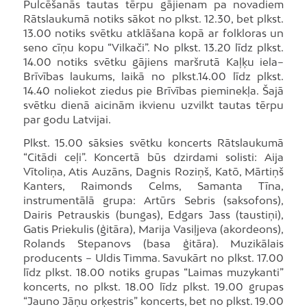
Pulcēšanās tautas tērpu gājienam pa novadiem
Rātslaukumā notiks sākot no plkst. 12.30, bet plkst.
13.00 notiks svētku atklāšana kopā ar folkloras un
seno cīņu kopu “Vilkači”. No plkst. 13.20 līdz plkst.
14.00 notiks svētku gājiens maršrutā Kaļķu iela–
Brīvības laukums, laikā no plkst.14.00 līdz plkst.
14.40 noliekot ziedus pie Brīvības pieminekļa. Šajā
svētku dienā aicinām ikvienu uzvilkt tautas tērpu
par godu Latvijai.
Plkst. 15.00 sāksies svētku koncerts Rātslaukumā
“Citādi ceļi”. Koncertā būs dzirdami solisti: Aija
Vītoliņa, Atis Auzāns, Dagnis Roziņš, Katō, Mārtiņš
Kanters, Raimonds Celms, Samanta Tīna,
instrumentālā grupa: Artūrs Sebris (saksofons),
Dairis Petrauskis (bungas), Edgars Jass (taustiņi),
Gatis Priekulis (ģitāra), Marija Vasiļjeva (akordeons),
Rolands Stepanovs (basa ģitāra). Muzikālais
producents – Uldis Timma. Savukārt no plkst. 17.00
līdz plkst. 18.00 notiks grupas “Laimas muzykanti”
koncerts, no plkst. 18.00 līdz plkst. 19.00 grupas
“Jauno Jāņu orķestris” koncerts, bet no plkst. 19.00