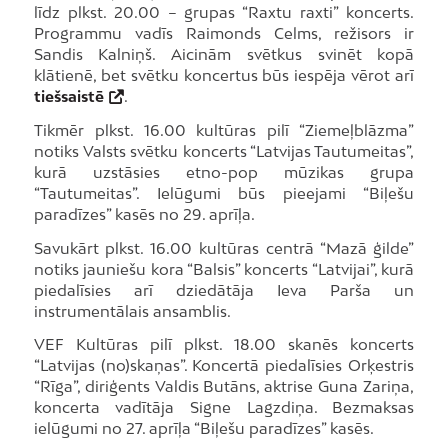
līdz plkst. 20.00 – grupas “Raxtu raxti” koncerts.
Programmu vadīs Raimonds Celms, režisors ir
Sandis Kalniņš. Aicinām svētkus svinēt kopā
klātienē, bet svētku koncertus būs iespēja vērot arī
tiešsaistē
.
Tikmēr plkst. 16.00 kultūras pilī “Ziemeļblāzma”
notiks Valsts svētku koncerts “Latvijas Tautumeitas”,
kurā uzstāsies etno-pop mūzikas grupa
“Tautumeitas”. Ielūgumi būs pieejami “Biļešu
paradīzes” kasēs no 29. aprīļa.
Savukārt plkst. 16.00 kultūras centrā “Mazā ģilde”
notiks jauniešu kora “Balsis” koncerts “Latvijai”, kurā
piedalīsies arī dziedātāja Ieva Parša un
instrumentālais ansamblis.
VEF Kultūras pilī plkst. 18.00 skanēs koncerts
“Latvijas (no)skaņas”. Koncertā piedalīsies Orķestris
“Rīga”, diriģents Valdis Butāns, aktrise Guna Zariņa,
koncerta vadītāja Signe Lagzdiņa. Bezmaksas
ielūgumi no 27. aprīļa “Biļešu paradīzes” kasēs.