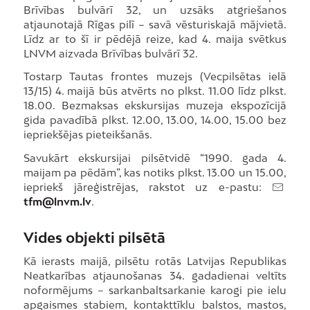
Brīvības bulvārī 32, un uzsāks atgriešanos
atjaunotajā Rīgas pilī – savā vēsturiskajā mājvietā.
Līdz ar to šī ir pēdējā reize, kad 4. maija svētkus
LNVM aizvada Brīvības bulvārī 32.
Tostarp Tautas frontes muzejs (Vecpilsētas ielā
13/15) 4. maijā būs atvērts no plkst. 11.00 līdz plkst.
18.00. Bezmaksas ekskursijas muzeja ekspozīcijā
gida pavadībā plkst. 12.00, 13.00, 14.00, 15.00 bez
iepriekšējas pieteikšanās.
Savukārt ekskursijai pilsētvidē “1990. gada 4.
maijam pa pēdām”, kas notiks plkst. 13.00 un 15.00,
iepriekš jāreģistrējas, rakstot uz e-pastu:
tfm@lnvm.lv
.
Vides objekti pilsētā
Kā ierasts maijā, pilsētu rotās Latvijas Republikas
Neatkarības atjaunošanas 34. gadadienai veltīts
noformējums – sarkanbaltsarkanie karogi pie ielu
apgaismes stabiem, kontakttīklu balstos, mastos,