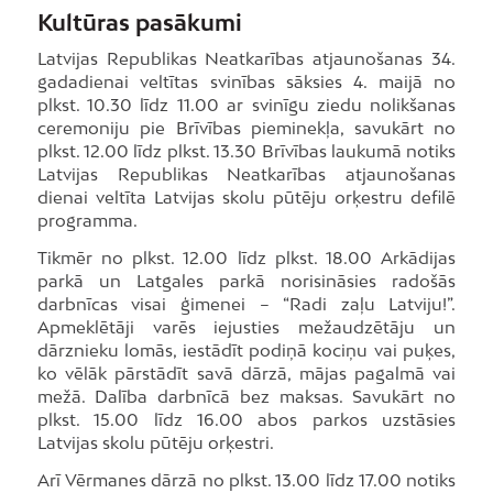
Kultūras pasākumi
Latvijas Republikas Neatkarības atjaunošanas 34.
gadadienai veltītas svinības sāksies 4. maijā no
plkst. 10.30 līdz 11.00 ar svinīgu ziedu nolikšanas
ceremoniju pie Brīvības pieminekļa, savukārt no
plkst. 12.00 līdz plkst. 13.30 Brīvības laukumā notiks
Latvijas Republikas Neatkarības atjaunošanas
dienai veltīta Latvijas skolu pūtēju orķestru defilē
programma.
Tikmēr no plkst. 12.00 līdz plkst. 18.00 Arkādijas
parkā un Latgales parkā norisināsies radošās
darbnīcas visai ģimenei – “Radi zaļu Latviju!”.
Apmeklētāji varēs iejusties mežaudzētāju un
dārznieku lomās, iestādīt podiņā kociņu vai puķes,
ko vēlāk pārstādīt savā dārzā, mājas pagalmā vai
mežā. Dalība darbnīcā bez maksas. Savukārt no
plkst. 15.00 līdz 16.00 abos parkos uzstāsies
Latvijas skolu pūtēju orķestri.
Arī Vērmanes dārzā no plkst. 13.00 līdz 17.00 notiks