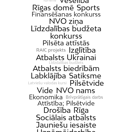
Veselība
Tūrisms
Rīgas domē
Sports
Finansēšanas konkurss
NVO ziņa
Līdzdalības budžeta
konkurss
Pilsēta attīstās
Izglītība
RAIC projekts
Atbalsts Ukrainai
Līdzdalības budžets
Atbalsts biedrībām
Labklājība
Satiksme
Pilsētvide
Latviešu valodas kursi
Vide
NVO nams
Ekonomika
Brīvprātīgais darbs
Attīstība; Pilsētvide
Drošība
Rīga
Sociālais atbalsts
Jauniešu iesaiste