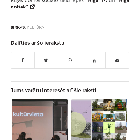
notiek”
.
BIRKAS:
KULTŪRA
Dalīties ar šo ierakstu
Jums varētu interesēt arī šie raksti