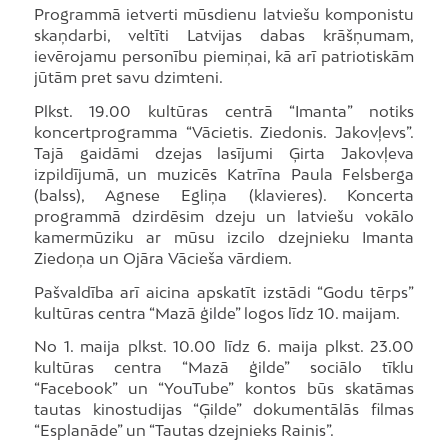
Programmā ietverti mūsdienu latviešu komponistu
skaņdarbi, veltīti Latvijas dabas krāšņumam,
ievērojamu personību piemiņai, kā arī patriotiskām
jūtām pret savu dzimteni.
Plkst. 19.00 kultūras centrā “Imanta” notiks
koncertprogramma “Vācietis. Ziedonis. Jakovļevs”.
Tajā gaidāmi dzejas lasījumi Ģirta Jakovļeva
izpildījumā, un muzicēs Katrīna Paula Felsberga
(balss), Agnese Egliņa (klavieres). Koncerta
programmā dzirdēsim dzeju un latviešu vokālo
kamermūziku ar mūsu izcilo dzejnieku Imanta
Ziedoņa un Ojāra Vācieša vārdiem.
Pašvaldība arī aicina apskatīt izstādi “Godu tērps”
kultūras centra “Mazā ģilde” logos līdz 10. maijam.
No 1. maija plkst. 10.00 līdz 6. maija plkst. 23.00
kultūras centra “Mazā ģilde” sociālo tīklu
“Facebook” un “YouTube” kontos būs skatāmas
tautas kinostudijas “Ģilde” dokumentālās filmas
“Esplanāde” un “Tautas dzejnieks Rainis”.