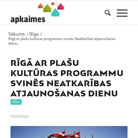
Sākums
Rīga
/
/
Rīgā ar plašu kultūras programmu svinēs Neatkarības atjaunošanas
dienu...
RĪGĀ AR PLAŠU
KULTŪRAS PROGRAMMU
SVINĒS NEATKARĪBAS
ATJAUNOŠANAS DIENU
RĪGA
03/05/2024