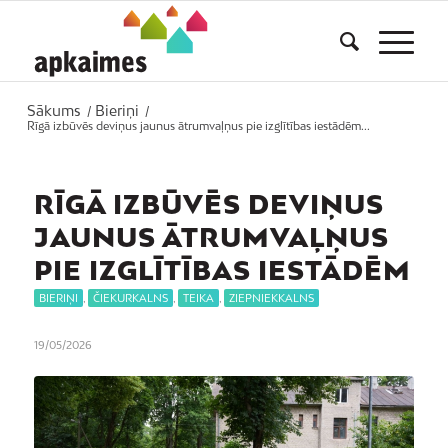
Sākums
Bieriņi
/
/
Rīgā izbūvēs deviņus jaunus ātrumvaļņus pie izglītības iestādēm...
RĪGĀ IZBŪVĒS DEVIŅUS
JAUNUS ĀTRUMVAĻŅUS
PIE IZGLĪTĪBAS IESTĀDĒM
BIERIŅI
,
ČIEKURKALNS
,
TEIKA
,
ZIEPNIEKKALNS
19/05/2026