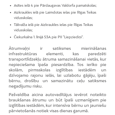
Asītes ielā 4 pie Pārdaugavas Valdorfa pamatskolas;
Aizkraukles ielā pie Laimdotas ielas pie Rīgas Teikas
vidusskolas;
Tālivalža ielā pie Aizkraukles ielas pie Rīgas Teikas
vidusskolas;
Čiekurkalna 1. līnijā 53A pie PII “Liepziediņi”.
Ātrumvaļņi ir satiksmes mierināšanas
infrastruktūras elementi, kas paredzēti
transportlīdzekļu ātruma samazināšanai vietās, kur
nepieciešama īpaša piesardzība. Tos ierīko pie
skolām, pirmsskolas izglītības iestādēm un
dzīvojamo rajonu ielās, lai uzlabotu gājēju, īpaši
bērnu, drošību un samazinātu ceļu satiksmes
negadījumu risku.
Pašvaldība aicina autovadītājus ievērot noteikto
braukšanas ātrumu un būt īpaši uzmanīgiem pie
izglītības iestādēm, kur intensīva bērnu un jauniešu
pārvietošanās notiek visas dienas garumā.