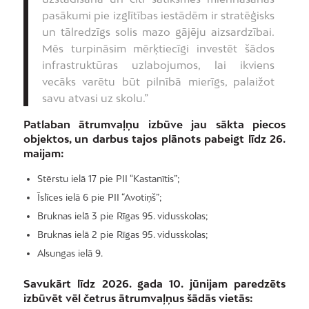
pasākumi pie izglītības iestādēm ir stratēģisks
un tālredzīgs solis mazo gājēju aizsardzībai.
Mēs turpināsim mērķtiecīgi investēt šādos
infrastruktūras uzlabojumos, lai ikviens
vecāks varētu būt pilnībā mierīgs, palaižot
savu atvasi uz skolu.”
Patlaban ātrumvaļņu izbūve jau sākta piecos
objektos, un darbus tajos plānots pabeigt līdz 26.
maijam:
Stērstu ielā 17 pie PII “Kastanītis”;
Īslīces ielā 6 pie PII “Avotiņš”;
Bruknas ielā 3 pie Rīgas 95. vidusskolas;
Bruknas ielā 2 pie Rīgas 95. vidusskolas;
Alsungas ielā 9.
Savukārt līdz 2026. gada 10. jūnijam paredzēts
izbūvēt vēl četrus ātrumvaļņus šādās vietās: