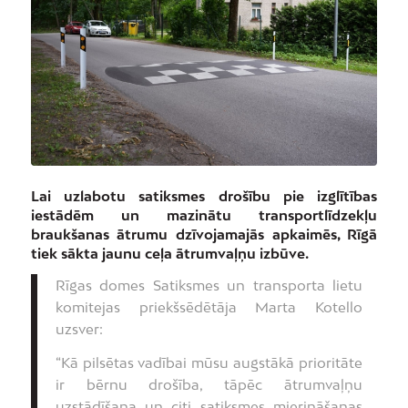
Lai uzlabotu satiksmes drošību pie izglītības
iestādēm un mazinātu transportlīdzekļu
braukšanas ātrumu dzīvojamajās apkaimēs, Rīgā
tiek sākta jaunu ceļa ātrumvaļņu izbūve.
Rīgas domes Satiksmes un transporta lietu
komitejas priekšsēdētāja Marta Kotello
uzsver:
“Kā pilsētas vadībai mūsu augstākā prioritāte
ir bērnu drošība, tāpēc ātrumvaļņu
uzstādīšana un citi satiksmes mierināšanas