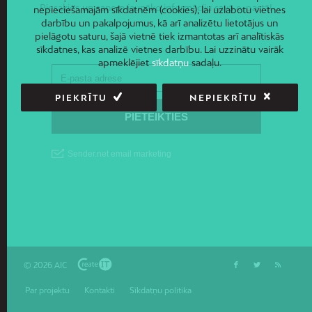
Piesakies un saņem jaunāko informāciju savā e-pastā!
nepieciešamajām sīkdatnēm (cookies), lai uzlabotu vietnes
darbību un pakalpojumus, kā arī analizētu lietotājus un
pielāgotu saturu, šajā vietnē tiek izmantotas arī analītiskās
sīkdatnes, kas analizē vietnes darbību. Lai uzzinātu vairāk
apmeklējiet
sīkdatņu
sadaļu.
PIEKRĪTU
NEPIEKRĪTU
© 2026 AIC
Par projektu
Kontakti
Sīkdatņu politika