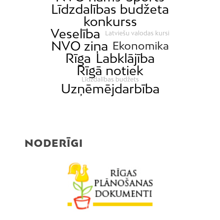
Līdzdalības budžeta
konkurss
Veselība
Latviešu valodas kursi
NVO ziņa
Ekonomika
Rīga
Labklājība
Rīgā notiek
Līdzdalības budžets
Uzņēmējdarbība
NODERĪGI