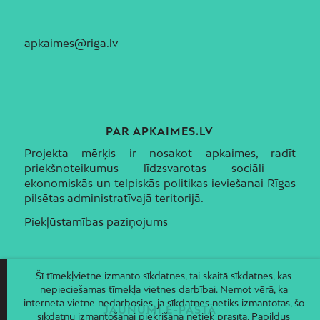
apkaimes@riga.lv
PAR APKAIMES.LV
Projekta mērķis ir nosakot apkaimes, radīt
priekšnoteikumus līdzsvarotas sociāli –
ekonomiskās un telpiskās politikas ieviešanai Rīgas
pilsētas administratīvajā teritorijā.
Piekļūstamības paziņojums
Šī tīmekļvietne izmanto sīkdatnes, tai skaitā sīkdatnes, kas
nepieciešamas tīmekļa vietnes darbībai. Ņemot vērā, ka
interneta vietne nedarbosies, ja sīkdatnes netiks izmantotas, šo
JAUNUMI E-PASTĀ
sīkdatņu izmantošanai piekrišana netiek prasīta. Papildus