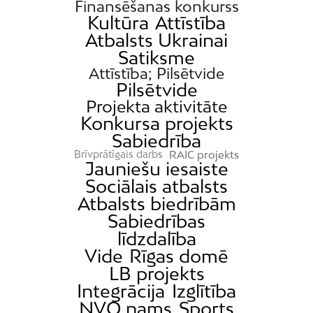
Finansēšanas konkurss
Kultūra
Attīstība
Atbalsts Ukrainai
Satiksme
Attīstība; Pilsētvide
Pilsētvide
Projekta aktivitāte
Konkursa projekts
Sabiedrība
RAIC projekts
Brīvprātīgais darbs
Jauniešu iesaiste
Sociālais atbalsts
Atbalsts biedrībām
Sabiedrības
līdzdalība
Vide
Rīgas domē
LB projekts
Integrācija
Izglītība
NVO nams
Sports