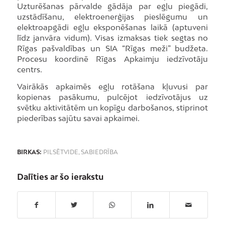
Uzturēšanas pārvalde gādāja par egļu piegādi,
uzstādīšanu, elektroenerģijas pieslēgumu un
elektroapgādi egļu eksponēšanas laikā (aptuveni
līdz janvāra vidum). Visas izmaksas tiek segtas no
Rīgas pašvaldības un SIA “Rīgas meži” budžeta.
Procesu koordinē Rīgas Apkaimju iedzīvotāju
centrs.
Vairākās apkaimēs egļu rotāšana kļuvusi par
kopienas pasākumu, pulcējot iedzīvotājus uz
svētku aktivitātēm un kopīgu darbošanos, stiprinot
piederības sajūtu savai apkaimei.
BIRKAS:
PILSĒTVIDE
,
SABIEDRĪBA
Dalīties ar šo ierakstu