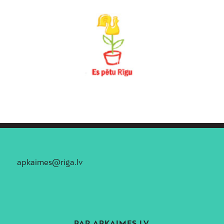
apkaimes@riga.lv
PAR APKAIMES.LV