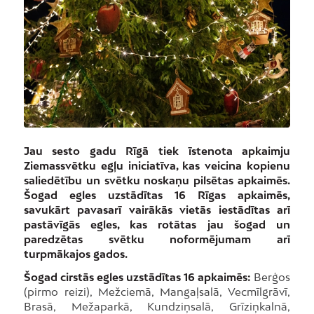
Jau sesto gadu Rīgā tiek īstenota apkaimju
Ziemassvētku egļu iniciatīva, kas veicina kopienu
saliedētību un svētku noskaņu pilsētas apkaimēs.
Šogad egles uzstādītas 16 Rīgas apkaimēs,
savukārt pavasarī vairākās vietās iestādītas arī
pastāvīgās egles, kas rotātas jau šogad un
paredzētas svētku noformējumam arī
turpmākajos gados.
Šogad cirstās egles uzstādītas 16 apkaimēs:
Berģos
(pirmo reizi), Mežciemā, Mangaļsalā, Vecmīlgrāvī,
Brasā, Mežaparkā, Kundziņsalā, Grīziņkalnā,