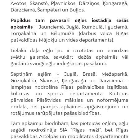
Avotos, Skanstē, Pļavniekos, Dārziņos, Ķengaragā,
Dārzciemā, Šampēterī un Buļļos.
Papildus tam pavasarī egles iestādīja
sešās
apkaimēs
– Jaunciemā, Juglā, Rumbulā, Iļģuciemā,
Torņakalnā un Bišumuižā (darbus veica Rīgas
pašvaldības Mājokļu un vides departaments).
Lielākā daļa egļu jau ir izrotātas un iemirdzas
svētku gaismās, savukārt dažās apkaimēs vēl
gaidāmi svinīgi egļu iedegšanas pasākumi.
Septiņām eglēm – Juglā, Brasā, Mežaparkā,
Grīziņkalnā, Skanstē, Ķengaragā un Dārzciemā –
lampiņas nodrošina Rīgas pašvaldības Izglītības,
kultūras un sporta departamenta Kultūras
pārvaldes Pilsētvides mākslas un noformējuma
nodaļa, bet pārējās apkaimēs apgaismojumu un
rotājumus sarūpējušas pašas biedrības.
Tām apkaimju biedrībām, kas pieteicās eglēm, egļu
sagādi nodrošināja SIA “Rīgas meži”, bet Rīgas
pašvaldības Ārtelpas un mobilitātes departamenta