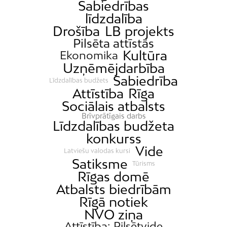
Sabiedrības
līdzdalība
Drošība
LB projekts
Pilsēta attīstās
Kultūra
Ekonomika
Uzņēmējdarbība
Sabiedrība
Līdzdalības budžets
Attīstība
Rīga
Sociālais atbalsts
Brīvprātīgais darbs
Līdzdalības budžeta
konkurss
Vide
Latviešu valodas kursi
Satiksme
Tūrisms
Rīgas domē
Atbalsts biedrībām
Rīgā notiek
NVO ziņa
Attīstība; Pilsētvide