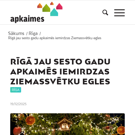
Sākums
Rīga
/
/
Rīgā jau sesto gadu apkaimēs iemirdzas Ziemassvētku egles
RĪGĀ JAU SESTO GADU
APKAIMĒS IEMIRDZAS
ZIEMASSVĒTKU EGLES
RĪGA
19/12/2025