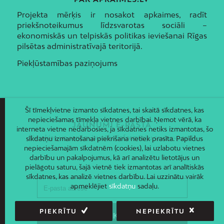
Projekta mērķis ir nosakot apkaimes, radīt
priekšnoteikumus līdzsvarotas sociāli –
ekonomiskās un telpiskās politikas ieviešanai Rīgas
pilsētas administratīvajā teritorijā.
Piekļūstamības paziņojums
Šī tīmekļvietne izmanto sīkdatnes, tai skaitā sīkdatnes, kas
nepieciešamas tīmekļa vietnes darbībai. Ņemot vērā, ka
JAUNUMI E-PASTĀ
interneta vietne nedarbosies, ja sīkdatnes netiks izmantotas, šo
Piesakies un saņem jaunāko informāciju savā e-pastā!
sīkdatņu izmantošanai piekrišana netiek prasīta. Papildus
nepieciešamajām sīkdatnēm (cookies), lai uzlabotu vietnes
darbību un pakalpojumus, kā arī analizētu lietotājus un
pielāgotu saturu, šajā vietnē tiek izmantotas arī analītiskās
sīkdatnes, kas analizē vietnes darbību. Lai uzzinātu vairāk
apmeklējiet
sīkdatņu
sadaļu.
PIEKRĪTU
NEPIEKRĪTU