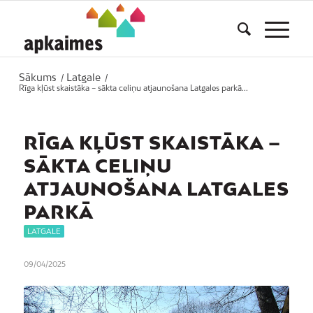
Sākums
Latgale
/
/
Rīga kļūst skaistāka – sākta celiņu atjaunošana Latgales parkā...
RĪGA KĻŪST SKAISTĀKA –
SĀKTA CELIŅU
ATJAUNOŠANA LATGALES
PARKĀ
LATGALE
09/04/2025