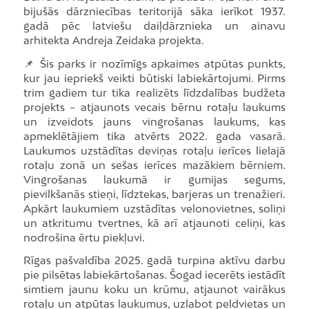
bijušās dārzniecības teritorijā sāka ierīkot 1937.
gadā pēc latviešu daiļdārznieka un ainavu
arhitekta Andreja Zeidaka projekta.
📌 Šis parks ir nozīmīgs apkaimes atpūtas punkts,
kur jau iepriekš veikti būtiski labiekārtojumi. Pirms
trim gadiem tur tika realizēts līdzdalības budžeta
projekts – atjaunots vecais bērnu rotaļu laukums
un izveidots jauns vingrošanas laukums, kas
apmeklētājiem tika atvērts 2022. gada vasarā.
Laukumos uzstādītas deviņas rotaļu ierīces lielajā
rotaļu zonā un sešas ierīces mazākiem bērniem.
Vingrošanas laukumā ir gumijas segums,
pievilkšanās stieņi, līdztekas, barjeras un trenažieri.
Apkārt laukumiem uzstādītas velonovietnes, soliņi
un atkritumu tvertnes, kā arī atjaunoti celiņi, kas
nodrošina ērtu piekļuvi.
Rīgas pašvaldība 2025. gadā turpina aktīvu darbu
pie pilsētas labiekārtošanas. Šogad iecerēts iestādīt
simtiem jaunu koku un krūmu, atjaunot vairākus
rotaļu un atpūtas laukumus, uzlabot peldvietas un