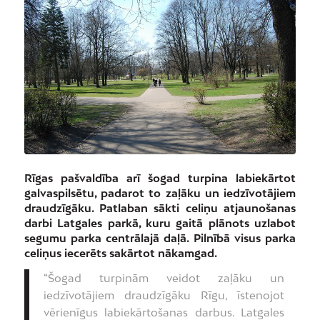
Rīgas pašvaldība arī šogad turpina labiekārtot
galvaspilsētu, padarot to zaļāku un iedzīvotājiem
draudzīgāku. Patlaban sākti celiņu atjaunošanas
darbi Latgales parkā, kuru gaitā plānots uzlabot
segumu parka centrālajā daļā. Pilnībā visus parka
celiņus iecerēts sakārtot nākamgad.
“Šogad turpinām veidot zaļāku un
iedzīvotājiem draudzīgāku Rīgu, īstenojot
vērienīgus labiekārtošanas darbus. Latgales