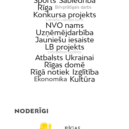
Sports
Sabiedrība
Rīga
Brīvprātīgais darbs
Konkursa projekts
Latviešu valodas kursi
NVO nams
Uzņēmējdarbība
Jauniešu iesaiste
LB projekts
Līdzdalības budžets
Atbalsts Ukrainai
Rīgas domē
Rīgā notiek
Izglītība
Kultūra
Ekonomika
NODERĪGI