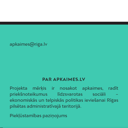
apkaimes@riga.lv
PAR APKAIMES.LV
Projekta mērķis ir nosakot apkaimes, radīt
priekšnoteikumus līdzsvarotas sociāli –
ekonomiskās un telpiskās politikas ieviešanai Rīgas
pilsētas administratīvajā teritorijā.
Piekļūstamības paziņojums