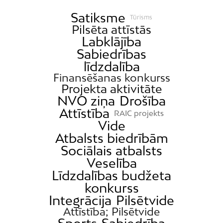
Satiksme
Tūrisms
Pilsēta attīstās
Labklājība
Sabiedrības
līdzdalība
Finansēšanas konkurss
Projekta aktivitāte
NVO ziņa
Drošība
Attīstība
RAIC projekts
Vide
Atbalsts biedrībām
Sociālais atbalsts
Veselība
Līdzdalības budžeta
konkurss
Integrācija
Pilsētvide
Attīstība; Pilsētvide