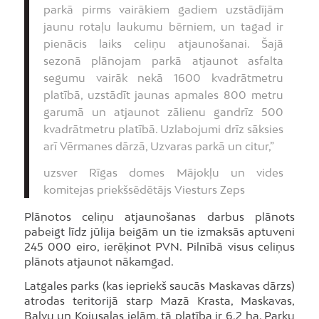
parkā pirms vairākiem gadiem uzstādījām
jaunu rotaļu laukumu bērniem, un tagad ir
pienācis laiks celiņu atjaunošanai. Šajā
sezonā plānojam parkā atjaunot asfalta
segumu vairāk nekā 1600 kvadrātmetru
platībā, uzstādīt jaunas apmales 800 metru
garumā un atjaunot zālienu gandrīz 500
kvadrātmetru platībā. Uzlabojumi drīz sāksies
arī Vērmanes dārzā, Uzvaras parkā un citur,”
uzsver Rīgas domes Mājokļu un vides
komitejas priekšsēdētājs Viesturs Zeps
Plānotos celiņu atjaunošanas darbus plānots
pabeigt līdz jūlija beigām un tie izmaksās aptuveni
245 000 eiro, ierēķinot PVN. Pilnībā visus celiņus
plānots atjaunot nākamgad.
Latgales parks (kas iepriekš saucās Maskavas dārzs)
atrodas teritorijā starp Mazā Krasta, Maskavas,
Balvu un Kojusalas ielām, tā platība ir 6,2 ha. Parku