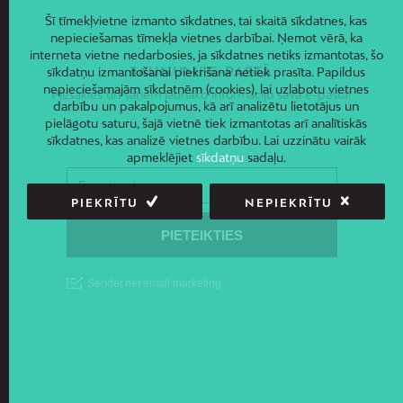
Šī tīmekļvietne izmanto sīkdatnes, tai skaitā sīkdatnes, kas
nepieciešamas tīmekļa vietnes darbībai. Ņemot vērā, ka
interneta vietne nedarbosies, ja sīkdatnes netiks izmantotas, šo
JAUNUMI E-PASTĀ
sīkdatņu izmantošanai piekrišana netiek prasīta. Papildus
nepieciešamajām sīkdatnēm (cookies), lai uzlabotu vietnes
Piesakies un saņem jaunāko informāciju savā e-pastā!
darbību un pakalpojumus, kā arī analizētu lietotājus un
pielāgotu saturu, šajā vietnē tiek izmantotas arī analītiskās
sīkdatnes, kas analizē vietnes darbību. Lai uzzinātu vairāk
apmeklējiet
sīkdatņu
sadaļu.
PIEKRĪTU
NEPIEKRĪTU