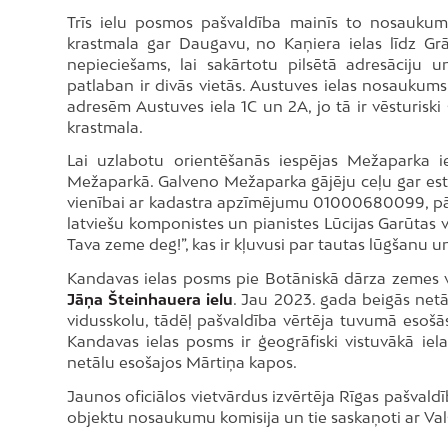
Trīs ielu posmos pašvaldība mainīs to nosaukumu
krastmala gar Daugavu, no Kaņiera ielas līdz Gr
nepieciešams, lai sakārtotu pilsētā adresāciju 
patlaban ir divās vietās. Austuves ielas nosaukums
adresēm Austuves iela 1C un 2A, jo tā ir vēsturiski
krastmala.
Lai uzlabotu orientēšanās iespējas Mežaparka ie
Mežaparkā. Galveno Mežaparka gājēju ceļu gar es
vienībai ar kadastra apzīmējumu 01000680099, p
latviešu komponistes un pianistes Lūcijas Garūtas v
Tava zeme deg!”, kas ir kļuvusi par tautas lūgšanu 
Kandavas ielas posms pie Botāniskā dārza zemes 
Jāņa Šteinhauera ielu
. Jau 2023. gada beigās netā
vidusskolu, tādēļ pašvaldība vērtēja tuvumā esošās
Kandavas ielas posms ir ģeogrāfiski vistuvākā ie
netālu esošajos Mārtiņa kapos.
Jaunos oficiālos vietvārdus izvērtēja Rīgas pašvald
objektu nosaukumu komisija un tie saskaņoti ar Vals