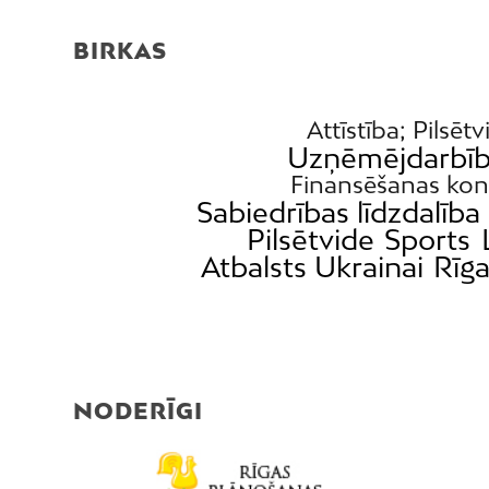
BIRKAS
Attīstība; Pilsētv
Uzņēmējdarbī
Finansēšanas kon
Sabiedrības līdzdalība
Pilsētvide
Sports
Atbalsts Ukrainai
Rīg
NODERĪGI