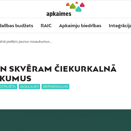
dalības budžets
RAIC
Apkaimju biedrības
Integrācij
lnā piešķirs jaunus nosaukumus...
UN SKVĒRAM ČIEKURKALNĀ
UKUMUS
ECPILSĒTA
,
ZASULAUKS
,
ZIEPNIEKKALNS