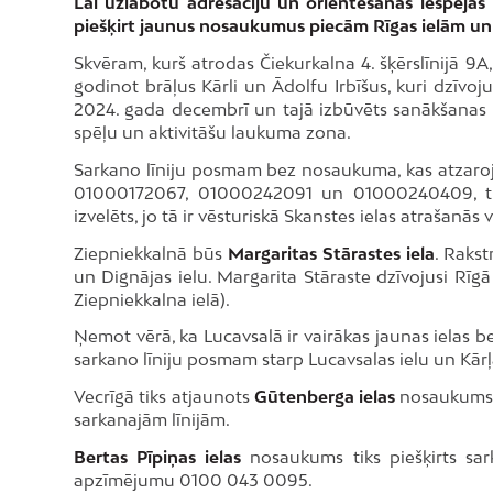
Lai uzlabotu adresāciju un orientēšanas iespējas p
piešķirt jaunus nosaukumus piecām Rīgas ielām un s
Skvēram, kurš atrodas Čiekurkalna 4. šķērslīnijā 9A, 
godinot brāļus Kārli un Ādolfu Irbīšus, kuri dzīvoj
2024. gada decembrī un tajā izbūvēts sanākšanas l
spēļu un aktivitāšu laukuma zona.
Sarkano līniju posmam bez nosaukuma, kas atzaro
01000172067, 01000242091 un 01000240409, ti
izvelēts, jo tā ir vēsturiskā Skanstes ielas atrašanās v
Ziepniekkalnā būs
Margaritas Stārastes iela
. Rakst
un Dignājas ielu. Margarita Stāraste dzīvojusi Rīgā
Ziepniekkalna ielā).
Ņemot vērā, ka Lucavsalā ir vairākas jaunas ielas 
sarkano līniju posmam starp Lucavsalas ielu un Kār
Vecrīgā tiks atjaunots
Gūtenberga ielas
nosaukums tā
sarkanajām līnijām.
Bertas Pīpiņas ielas
nosaukums tiks piešķirts sar
apzīmējumu 0100 043 0095.