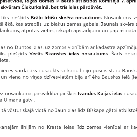
ilsētvidē, Rīgas domes Pilsētas attīstības komiteja 7. aprīl
kvēram Čiekurkalnā, bet trīs ielas pārdēvēt.
tiks piešķirts
Brāļu Irbīšu skvēra nosaukums
. Nosaukums izv
uši ēkā, kas atradās uz blakus zemes gabala. Jaunais skvērs a
aukums, atpūtas vietas, iekopti apstādījumi un paplašināta
jas no Duntes ielas, uz zemes vienībām ar kadastra apzīmē
ks piešķirts
Vecās Skanstes ielas nosaukums
. Šāds nos
ieta.
nieces vārdā tiks nosaukts sarkano līniju posms starp Bauska
 un viena no viņas dzīvesvietām bija arī ēka Bauskas ielā (ie
bez nosaukuma, pašvaldība piešķirs
Ivandes Kaijas ielas
nosa
ļa Ulmaņa gatvi.
 vēsturiskajā vietā no Jaunielas līdz Bīskapa gātei atbilstoš
kanajām līnijām no Krasta ielas līdz zemes vienībai ar ka