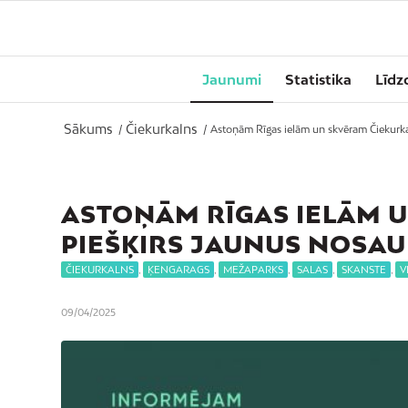
Jaunumi
Statistika
Līdz
Sākums
Čiekurkalns
/
/
Astoņām Rīgas ielām un skvēram Čiekurka
ASTOŅĀM RĪGAS IELĀM 
PIEŠĶIRS JAUNUS NOSA
ČIEKURKALNS
,
ĶENGARAGS
,
MEŽAPARKS
,
SALAS
,
SKANSTE
,
V
09/04/2025