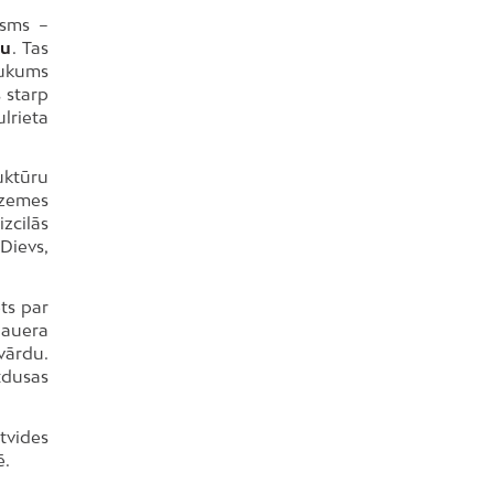
osms –
lu
. Tas
aukums
 starp
lrieta
uktūru
 zemes
izcilās
Dievs,
ts par
hauera
vārdu.
tdusas
ētvides
ē.