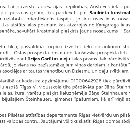
s. Lai novērstu adresācijas nepilnības, Austuves ielas p
āpju pussalas galam, tiks pārdēvēts par
Saulrieta krastma
un uzlabotu orientēšanās iespēju, jo Austuves ielas nos
 tiks atstāts ielas posmam, kas atzarojas no Ķengaraga ielas
 senāka, savukārt krastmalai piešķirts jauns nosaukums – Sau
lu tīklā, pašvaldība turpina izvērtēt ielu nosaukumu str
trādi – Ostas prospekta posmu no Janševska prospekta līdz
ārdēvēs par
Lūcijas Garūtas aleju
. Ielas posms tiek pārdēvēts 
ārdā, jo viens no pazīstamākajiem viņas darbiem ir kantāte “
un asociējas ar tautas vienotību un Dziesmu un deju svētkiem.
vienībā ar kadastra apzīmējumu 01000642926 tiek pārdēvē
lu esošā Rīgas 41. vidusskola tika pārdēvēta par Jāņa Štein
 ielas, kurai varētu piešķirt lieluzņēmēja Jāņa Šteinhauera 
la bijušajiem Šteinhaueru ģimenes īpašumiem, kā arī viņš a
ības Pilsētas attīstības departamenta Rīgas vietvārdu un pils
ts valodas centru. Jautājumi vēl tiks skatīti Rīgas domes sēd