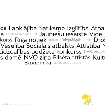
Labklājība
Satiksme
Izglītība
Atba
ide
ba
Jauniešu iesaiste
Vide
Latviešu valodas kursi
Rīgā notiek
Dro
kurss
Brīvprātīgais darbs
Tūrisms
Veselība
Sociālais atbalsts
Attīstība
Līdzdalības budžeta konkurss
RAIC projek
as domē
NVO ziņa
Kult
Pilsēta attīstās
Ekonomika
Līdzdalības budžets