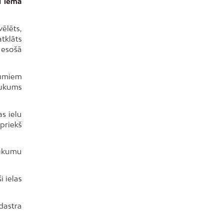
ī lēma
ēlēts,
tklāts
 esošā
jumiem
aukums
s ielu
priekš
ukumu
i ielas
dastra