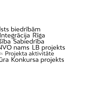
lsts biedrībām
Integrācija
Rīga
šība
Sabiedrība
NVO nams
LB projekts
Projekta aktivitāte
ts
ūra
Konkursa projekts