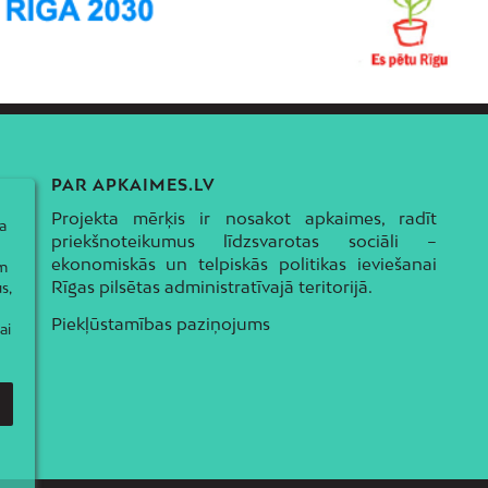
PAR APKAIMES.LV
Projekta mērķis ir nosakot apkaimes, radīt
a
priekšnoteikumus līdzsvarotas sociāli –
ekonomiskās un telpiskās politikas ieviešanai
ām
Rīgas pilsētas administratīvajā teritorijā.
s,
Piekļūstamības paziņojums
ai