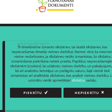
apkaimes@riga.lv
Šī tīmekļvietne izmanto sīkdatnes, tai skaitā sīkdatnes, kas
nepieciešamas tīmekļa vietnes darbībai. Ņemot vērā, ka internet
vietne nedarbosies, ja sīkdatnes netiks izmantotas, šo sīkdatņu
izmantošanai piekrišana netiek prasīta. Papildus nepieciešamaj
sīkdatnēm (cookies), lai uzlabotu vietnes darbību un pakalpojumu
kā arī analizētu lietotājus un pielāgotu saturu, šajā vietnē tiek
izmantotas arī analītiskās sīkdatnes, kas analizē vietnes darbību. L
uzzinātu vairāk apmeklējiet
sīkdatņu
sadaļu.
PIEKRĪTU
NEPIEKRĪTU