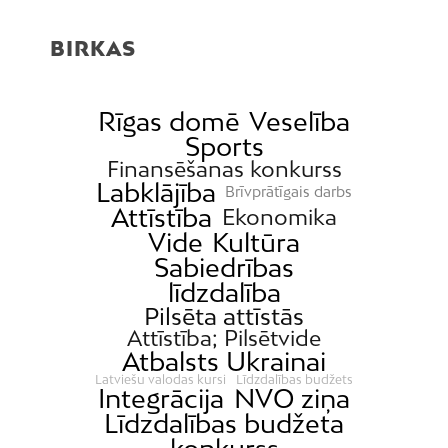
BIRKAS
Rīgas domē
Veselība
Sports
Finansēšanas konkurss
Labklājība
Brīvprātīgais darbs
Attīstība
Ekonomika
Vide
Kultūra
Sabiedrības
līdzdalība
Pilsēta attīstās
Attīstība; Pilsētvide
Atbalsts Ukrainai
Latviešu valodas kursi
Līdzdalības budžets
Integrācija
NVO ziņa
Līdzdalības budžeta