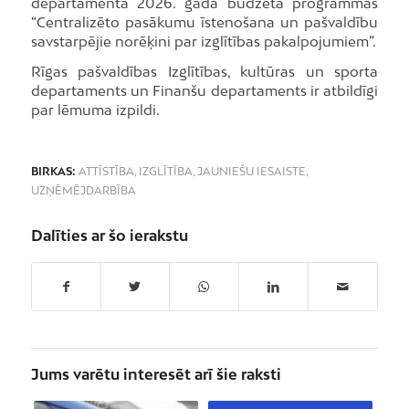
departamenta 2026. gada budžeta programmas
“Centralizēto pasākumu īstenošana un pašvaldību
savstarpējie norēķini par izglītības pakalpojumiem”.
Rīgas pašvaldības Izglītības, kultūras un sporta
departaments un Finanšu departaments ir atbildīgi
par lēmuma izpildi.
BIRKAS:
ATTĪSTĪBA
,
IZGLĪTĪBA
,
JAUNIEŠU IESAISTE
,
UZŅĒMĒJDARBĪBA
Dalīties ar šo ierakstu
Jums varētu interesēt arī šie raksti