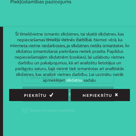
Piekļūstamības paziņojums
Šī tīmekļvietne izmanto sīkdatnes, tai skaitā sīkdatnes, kas
JAUNUMI E-PASTĀ
nepieciešamas tīmekļa vietnes darbībai. Ņemot vērā, ka
interneta vietne nedarbosies, ja sīkdatnes netiks izmantotas, šo
Piesakies un saņem jaunāko informāciju savā e-pastā!
sīkdatņu izmantošanai piekrišana netiek prasīta. Papildus
nepieciešamajām sīkdatnēm (cookies), lai uzlabotu vietnes
darbību un pakalpojumus, kā arī analizētu lietotājus un
pielāgotu saturu, šajā vietnē tiek izmantotas arī analītiskās
sīkdatnes, kas analizē vietnes darbību. Lai uzzinātu vairāk
apmeklējiet
sīkdatņu
sadaļu.
PIEKRĪTU
NEPIEKRĪTU