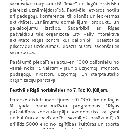
sacensties starptautiskā līmenī un iegūt praktisku
pieredzi uzņēmējdarbībā. Festivāla ietvaros notiks
arī pedagogu konference, tīklošanās un iedvesmas
aktivitātes, uzņēmumu apmeklējumi, produktu un
pakalpojumu izstāde. Sadarbībā ar Rīgas
pašvaldību tiks organizēta City Rally interaktīvā
aktivitāte Rīgas centrā, kur dalībnieki, iesaistoties
pilsētvides uzdevumos, iepazīs pilsētu sacenšoties
savā starpā.
Pasākumā piedalīsies aptuveni 1000 dalībnieku no
vairāk nekā 45 valstīm – jaunie uzņēmēji, mentori,
pedagogi, investori, uzņēmēji un starptautisko
organizāciju pārstāvji.
Festivāls Rīgā norisināsies no 7. līdz 10. jūlijam.
Paredzētais līdzfinansējums ir 97 000 eiro no Rīgas
šī gada pamatbudžeta programmas “Rīgas
pašvaldības konkurētspēju, ekonomisko izaugsmi
un kultūras atpazīstamību sekmējoši pasākumi”, kā
arī līdz 5000 eiro no Izglītības, kultūras un sporta