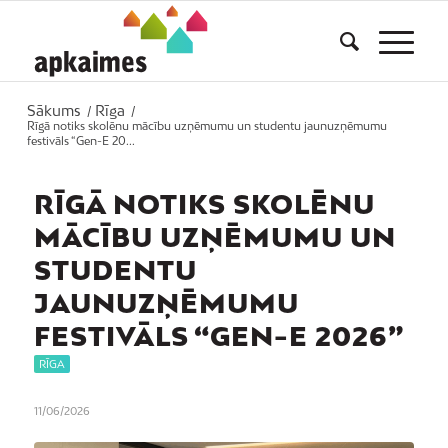
Sākums
Rīga
/
/
Rīgā notiks skolēnu mācību uzņēmumu un studentu jaunuzņēmumu
festivāls “Gen-E 20...
RĪGĀ NOTIKS SKOLĒNU
MĀCĪBU UZŅĒMUMU UN
STUDENTU
JAUNUZŅĒMUMU
FESTIVĀLS “GEN-E 2026”
RĪGA
11/06/2026