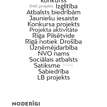
konkurss
Izglītība
RAIC projekts
Atbalsts biedrībām
Jauniešu iesaiste
Konkursa projekts
Projekta aktivitāte
Rīga
Pilsētvide
Rīgā notiek
Drošība
Uzņēmējdarbība
NVO nams
Sociālais atbalsts
Satiksme
Tūrisms
Sabiedrība
LB projekts
NODERĪGI