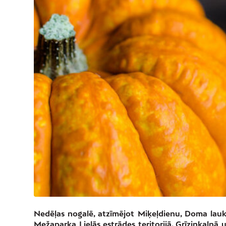
Nedēļas nogalē, atzīmējot Miķeļdienu, Doma lauku
Mežaparka Lielās estrādes teritorijā, Grīziņkalnā 