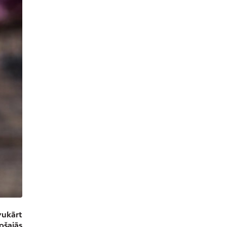
vukārt
ošajās