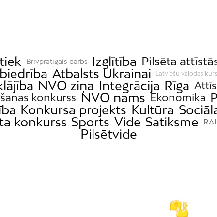
tiek
Izglītība
Pilsēta attīstā
Brīvprātīgais darbs
biedrība
Atbalsts Ukrainai
Latviešu valodas kurs
lājība
NVO ziņa
Integrācija
Rīga
Attīs
NVO nams
P
ēšanas konkurss
Ekonomika
ība
Konkursa projekts
Kultūra
Sociāla
ta konkurss
Sports
Vide
Satiksme
RAI
Pilsētvide