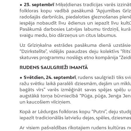
●
23. septembrī
Miķeļdienas tradīcijas varēs izzinā
folkloras kopu vadībā pasākumā “Apjumības Grīzi
radošajās darbnīcās, piedaloties gleznošanas plenēr
iespēja nobaudīt līvu ēdienus un iepazīt līvu k
Pasākumā darbosies Latvijas labumu tirdziņš, kurā 
svaigu medu, bio dārzeņus un citus labumus.
Uz Grīziņkalna estrādes pasākuma dienā uzstāsie
“Dzirkstelīte”, vidējās paaudzes deju kolektīvs “Ri
skatuves programmu noslēgs etno kompānija “Zeidi
RUDENS SAULGRIEŽI IMANTĀ
●
Svētdien, 24. septembrī
, rudens saulgrieži tiks 
ražu svētku laikā paralēli dziesmām, dejām un mīklu
bagāts vīrs” varēs izmēģināt savas spējas spēļu u
augstākā torņa būvniecībā “Pūga, pūga, Jenga Jenga
un kaucošiem vilciņiem.
Kopā ar Lēdurgas folkloras kopu “Putni”, deju stud
iepazīt tradicionālās latviešu dejas, spēles, dziesma
Ar visiem pašvaldības rīkotajiem rudens kultūras 