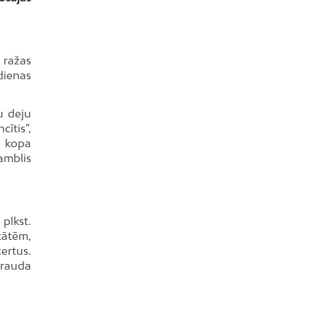
 ražas
dienas
u deju
ītis”,
u kopa
amblis
 plkst.
tātēm,
ertus.
Grauda