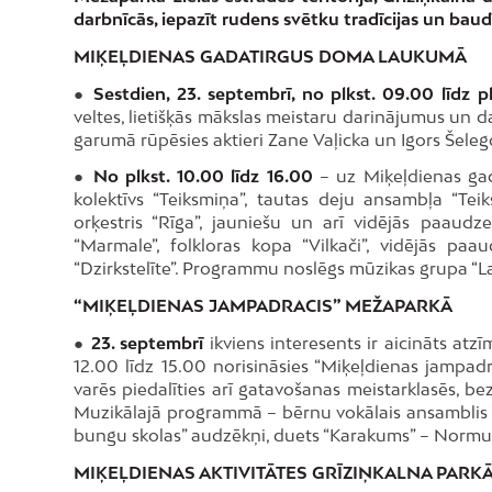
darbnīcās, iepazīt rudens svētku tradīcijas un bau
MIĶEĻDIENAS GADATIRGUS DOMA LAUKUMĀ
●
Sestdien, 23. septembrī, no plkst. 09.00 līdz pl
veltes, lietišķās mākslas meistaru darinājumus un 
garumā rūpēsies aktieri Zane Vaļicka un Igors Šeleg
●
No plkst. 10.00 līdz 16.00
– uz Miķeļdienas gada
kolektīvs “Teiksmiņa”, tautas deju ansambļa “Teik
orķestris “Rīga”, jauniešu un arī vidējās paaudze
“Marmale”, folkloras kopa “Vilkači”, vidējās paa
“Dzirkstelīte”. Programmu noslēgs mūzikas grupa “L
“MIĶEĻDIENAS JAMPADRACIS” MEŽAPARKĀ
●
23. septembrī
ikviens interesents ir aicināts atz
12.00 līdz 15.00 norisināsies “Miķeļdienas jampa
varēs piedalīties arī gatavošanas meistarklasēs, be
Muzikālajā programmā – bērnu vokālais ansamblis 
bungu skolas” audzēkņi, duets “Karakums” – Normu
MIĶEĻDIENAS AKTIVITĀTES GRĪZIŅKALNA PARK