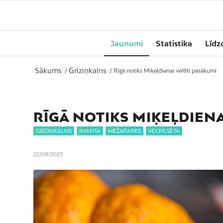
Jaunumi
Statistika
Līdz
Sākums
Grīziņkalns
/
/
Rīgā notiks Miķeļdienai veltīti pasākumi
RĪGĀ NOTIKS MIĶEĻDIENA
GRĪZIŅKALNS
,
IMANTA
,
MEŽAPARKS
,
VECPILSĒTA
22/09/2023