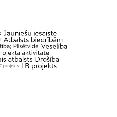
Jauniešu iesaiste
s
Atbalsts biedrībām
i
Veselība
tība; Pilsētvide
rojekta aktivitāte
is atbalsts
Drošība
LB projekts
C projekts