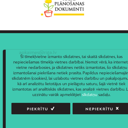
apkaimes@riga.lv
Šī tīmekļvietne izmanto sīkdatnes, tai skaitā sīkdatnes, kas
nepieciešamas tīmekļa vietnes darbībai. Ņemot vērā, ka internet
vietne nedarbosies, ja sīkdatnes netiks izmantotas, šo sīkdatņu
izmantošanai piekrišana netiek prasīta. Papildus nepieciešamaj
sīkdatnēm (cookies), lai uzlabotu vietnes darbību un pakalpojumu
kā arī analizētu lietotājus un pielāgotu saturu, šajā vietnē tiek
izmantotas arī analītiskās sīkdatnes, kas analizē vietnes darbību. L
uzzinātu vairāk apmeklējiet
sīkdatņu
sadaļu.
PIEKRĪTU
NEPIEKRĪTU