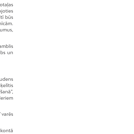
rotaļas
joties
tī būs
nīcām.
jumus,
amblis
ubs un
 Rudens
ķelītis
šanā”,
leriem
 varēs
 kontā