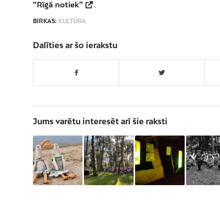
“Rīgā notiek”
.
BIRKAS:
KULTŪRA
Dalīties ar šo ierakstu
Jums varētu interesēt arī šie raksti