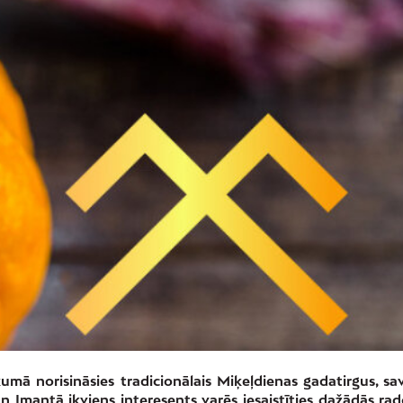
mā norisināsies tradicionālais Miķeļdienas gadatirgus, sa
un Imantā ikviens interesents varēs iesaistīties dažādās rad