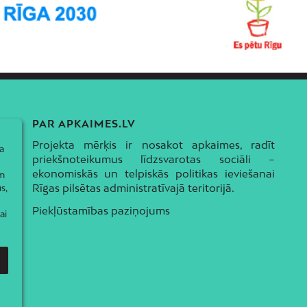
PAR APKAIMES.LV
Projekta mērķis ir nosakot apkaimes, radīt
a
priekšnoteikumus līdzsvarotas sociāli –
ekonomiskās un telpiskās politikas ieviešanai
ām
Rīgas pilsētas administratīvajā teritorijā.
s,
Piekļūstamības paziņojums
ai