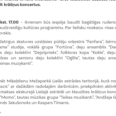
dīt krāšņus koncertus.
kst. 17.00
– ikvienam būs iespēja baudīt bagātīgas rudens
daudzveidīgu kultūras programmu. Par lielisku noskaņu visas 
ovskis.
tirgus skatuves uzstāsies pūtēju orķestris “Fanfara”, bērn
sma” studija, vokālā grupa “Fortūna”, deju ansamblis “Danc
s deju kolektīvi “Dejotprieks”, folkloras kopa “Kokle”, dej
udzes un senioru deju kolektīvi “Oglīte”, tautas deju ans
aimas muzykanti”.
īmēt Miķeļdienu Mežaparkā Lielās estrādes teritorijā, kurā no
dracis” ar dažādām radošajām darbnīcām, priekpilnām aktivi
zmaksas ekskursijā Lielajā estrādē un klausīties krāšņus konc
“Momo”, tautas mūzikas grupa “Teikas muzikanti”, “Andžeja 
nds Jakušonoks un Kaspars Tīmanis.
Ā