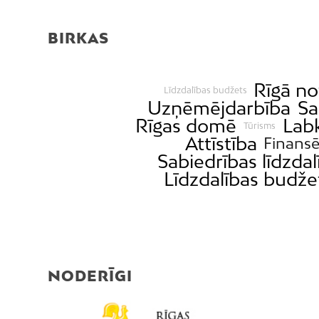
BIRKAS
Rīgā no
Līdzdalības budžets
Uzņēmējdarbība
Sa
Rīgas domē
Labk
Tūrisms
Attīstība
Finans
Sabiedrības līdzdal
Līdzdalības budže
NODERĪGI