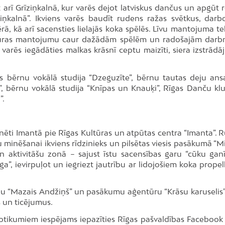
t arī Grīziņkalnā, kur varēs dejot latviskus dančus un apgūt 
ņkalnā”. Ikviens varēs baudīt rudens ražas svētkus, darbo
ā, kā arī sacensties lielajās koka spēlēs. Līvu mantojuma tel
ultūras mantojumu caur dažādām spēlēm un radošajām darb
varēs iegādāties malkas krāsnī ceptu maizīti, siera izstrādā
s bērnu vokālā studija “Dzeguzīte”, bērnu tautas deju ans
ts”, bērnu vokālā studija “Knīpas un Knauķi”, Rīgas Danču kl
”.
svinēti Imantā pie Rīgas Kultūras un atpūtas centra “Imanta”.
 minēšanai ikviens rīdzinieks un pilsētas viesis pasākumā “Mi
n aktivitāšu zonā – sajust īstu sacensības garu “cūku ganī
”, ievirpuļot un iegriezt jautrību ar lidojošiem koka propel
iju “Mazais Andžiņš” un pasākumu aģentūru “Krāsu karuselis”
s un ticējumus.
notikumiem iespējams iepazīties Rīgas pašvaldības Facebook