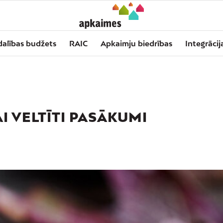
dalības budžets
RAIC
Apkaimju biedrības
Integrācij
I VELTĪTI PASĀKUMI