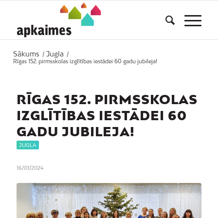
Sākums
Jugla
/
/
Rīgas 152. pirmsskolas izglītības iestādei 60 gadu jubileja!
RĪGAS 152. PIRMSSKOLAS
IZGLĪTĪBAS IESTĀDEI 60
GADU JUBILEJA!
JUGLA
16/01/2024