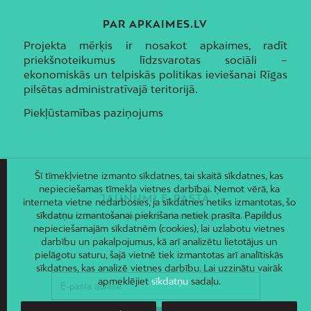
PAR APKAIMES.LV
Projekta mērķis ir nosakot apkaimes, radīt
priekšnoteikumus līdzsvarotas sociāli –
ekonomiskās un telpiskās politikas ieviešanai Rīgas
pilsētas administratīvajā teritorijā.
Piekļūstamības paziņojums
Šī tīmekļvietne izmanto sīkdatnes, tai skaitā sīkdatnes, kas
nepieciešamas tīmekļa vietnes darbībai. Ņemot vērā, ka
JAUNUMI E-PASTĀ
interneta vietne nedarbosies, ja sīkdatnes netiks izmantotas, šo
sīkdatņu izmantošanai piekrišana netiek prasīta. Papildus
Piesakies un saņem jaunāko informāciju savā e-pastā!
nepieciešamajām sīkdatnēm (cookies), lai uzlabotu vietnes
darbību un pakalpojumus, kā arī analizētu lietotājus un
pielāgotu saturu, šajā vietnē tiek izmantotas arī analītiskās
sīkdatnes, kas analizē vietnes darbību. Lai uzzinātu vairāk
apmeklējiet
sīkdatņu
sadaļu.