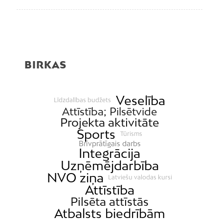
BIRKAS
Veselība
Līdzdalības budžets
Attīstība; Pilsētvide
Projekta aktivitāte
Sports
Tūrisms
Brīvprātīgais darbs
Integrācija
Uzņēmējdarbība
NVO ziņa
Latviešu valodas kursi
Attīstība
Pilsēta attīstās
Atbalsts biedrībām