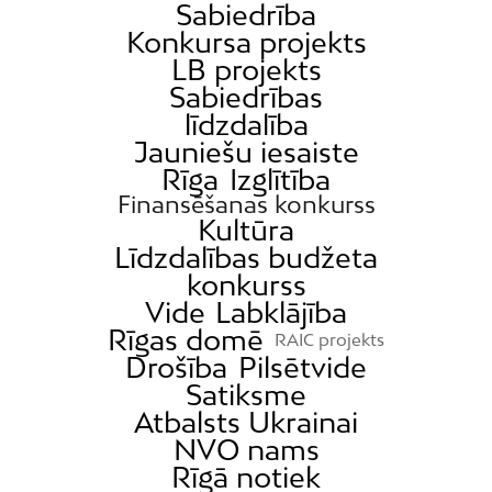
Sabiedrība
Konkursa projekts
LB projekts
Sabiedrības
līdzdalība
Jauniešu iesaiste
Rīga
Izglītība
Finansēšanas konkurss
Kultūra
Līdzdalības budžeta
konkurss
Vide
Labklājība
Rīgas domē
RAIC projekts
Drošība
Pilsētvide
Satiksme
Atbalsts Ukrainai
NVO nams
Rīgā notiek