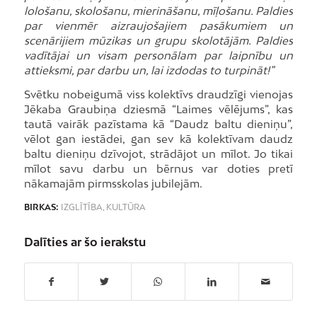
lološanu, skološanu, mierināšanu, mīļošanu. Paldies
par vienmēr aizraujošajiem pasākumiem un
scenārijiem mūzikas un grupu skolotājām. Paldies
vadītājai un visam personālam par laipnību un
attieksmi, par darbu un, lai izdodas to turpināt!”
Svētku nobeigumā viss kolektīvs draudzīgi vienojas
Jēkaba Graubiņa dziesmā “Laimes vēlējums”, kas
tautā vairāk pazīstama kā “Daudz baltu dieniņu”,
vēlot gan iestādei, gan sev kā kolektīvam daudz
baltu dieniņu dzīvojot, strādājot un mīlot. Jo tikai
mīlot savu darbu un bērnus var doties pretī
nākamajām pirmsskolas jubilejām.
BIRKAS:
IZGLĪTĪBA
,
KULTŪRA
Dalīties ar šo ierakstu