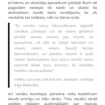
arī bērnu un skolotāju apsveikumi jubilejā. Burti vēl
pagaidām neslejas tik slaidi un skaisti kā
skolniekiem, tomēr katrs novēlējums, lai cik
vienkāršs tas nešķistu, nāk no bērna sirds.
“Es novēlu mūsu bērnudārzam sagaidīt
vairākas jubilejas! Un lai visiem gribētos
atnākt vismaz ciemos pie mums, lai
apskatītos, cik labi te klājas bērniem un
visiem, visiem, visiem. Daudz laimes
bērnudārzam, un paldies visiem! It īpaši
visiem darbiniekiem, kuri katru minūti, katru
sekundi ieliek savu sirsniņu, lai iestādes
notiktu viss iecerētais!”
svētku uzrunas izskaņā teic iestādes vadītāja
Inga Beļavska.
Arī vecāku komitejas pārstāve velta kolektīvam
daudz sirsnīgu un mīļu vārdu:
“Visu vecāku vārdā
paldies mīļajām audzinātājām par mazuļu