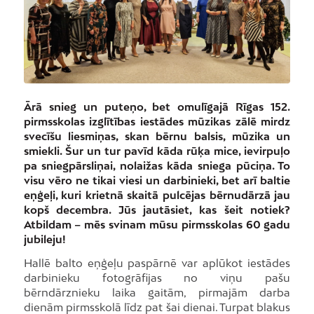
Ārā snieg un puteņo, bet omulīgajā Rīgas 152.
pirmsskolas izglītības iestādes mūzikas zālē mirdz
svecīšu liesmiņas, skan bērnu balsis, mūzika un
smiekli. Šur un tur pavīd kāda rūķa mice, ievirpuļo
pa sniegpārsliņai, nolaižas kāda sniega pūciņa. To
visu vēro ne tikai viesi un darbinieki, bet arī baltie
eņģeļi, kuri krietnā skaitā pulcējas bērnudārzā jau
kopš decembra. Jūs jautāsiet, kas šeit notiek?
Atbildam – mēs svinam mūsu pirmsskolas 60 gadu
jubileju!
Hallē balto eņģeļu paspārnē var aplūkot iestādes
darbinieku fotogrāfijas no viņu pašu
bērndārznieku laika gaitām, pirmajām darba
dienām pirmsskolā līdz pat šai dienai. Turpat blakus