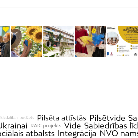
Pilsētvide
Sa
Pilsēta attīstās
īdzdalības budžets
Ukrainai
Vide
Sabiedrības lī
RAIC projekts
ciālais atbalsts
Integrācija
NVO nam