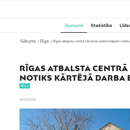
Jaunumi
Statistika
Līdz
Sākums
Rīga
/
/
Rīgas atbalsta centrā Ukrainas iedzīvotājiem notiks 
RĪGAS ATBALSTA CENTRĀ
NOTIKS KĀRTĒJĀ DARBA 
RĪGA
19/03/2024