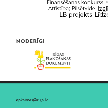
Finansēšanas konkurss
T
Izgl
Attīstība; Pilsētvide
LB projekts
Līdz
NODERĪGI
apkaimes@riga.lv