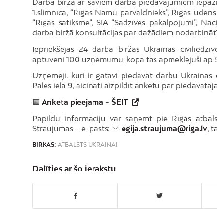
Darba biržā ar saviem darba piedāvājumiem iepazīst
1.slimnīca, “Rīgas Namu pārvaldnieks”, Rīgas ūdens
“Rīgas satiksme”, SIA “Sadzīves pakalpojumi”, N
darba biržā konsultācijas par dažādiem nodarbinātī
Iepriekšējās 24 darba biržās Ukrainas civiliedz
aptuveni 100 uzņēmumu, kopā tās apmeklējuši ap 50
Uzņēmēji, kuri ir gatavi piedāvāt darbu Ukrainas 
Pāles ielā 9, aicināti aizpildīt anketu par piedāvāt
🟩
Anketa pieejama
–
ŠEIT
Papildu informāciju var saņemt pie Rīgas atbals
Straujumas – e-pasts:
egija.straujuma@riga.lv
, 
BIRKAS:
ATBALSTS UKRAINAI
Dalīties ar šo ierakstu