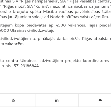
inās SIA “Rīgas namīpašnieks”, SIA “Rīgas veselības centrs”,
”, “Rīgas meži”, SIA “Kūriņš”, mazumtirdzniecības uzņēmums “
acionālo bruņoto spēku Mācību vadības pavēlniecības štābs
bas jautājumiem sniegs arī Nodarbinātības valsts aģentūra.
īvotājiem kopā piedāvātas ap 4500 vakances. Tajās piedalī
00 Ukrainas civiliedzīvotāju.
civiliedzīvotājiem turpmākajās darba biržās Rīgas atbalsta 
ajām vakancēm.
ta centra Ukrainas iedzīvotājiem projektu koordinatores 
tālrunis +371 29186844.