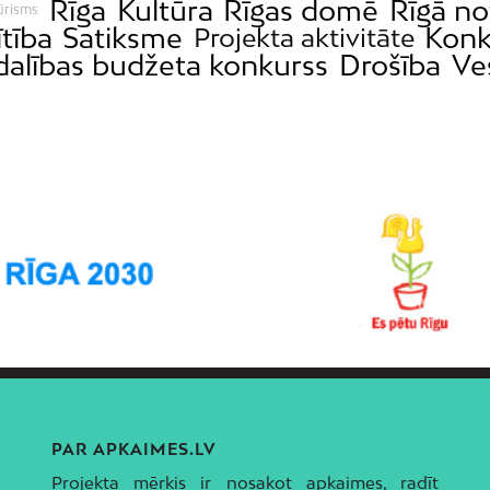
Rīga
Kultūra
Rīgas domē
Rīgā no
ūrisms
ītība
Satiksme
Konk
Projekta aktivitāte
dalības budžeta konkurss
Drošība
Ve
PAR APKAIMES.LV
Projekta mērķis ir nosakot apkaimes, radīt