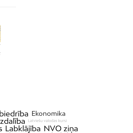
biedrība
Ekonomika
dzdalība
Latviešu valodas kursi
s
Labklājība
NVO ziņa