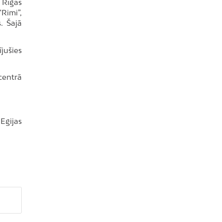
 Rīgas
Rimi”,
. Šajā
jušies
centrā
Egijas