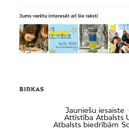
Jums varētu interesēt arī šie raksti
BIRKAS
Jauniešu iesaiste
L
Attīstība
Atbalsts 
Atbalsts biedrībām
So