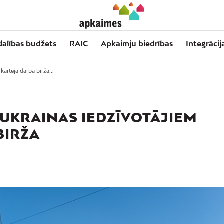
dalības budžets
RAIC
Apkaimju biedrības
Integrācij
kārtējā darba birža...
 UKRAINAS IEDZĪVOTĀJIEM
BIRŽA