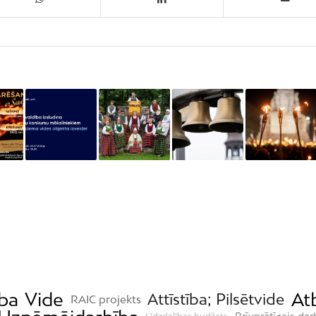
ba
Vide
At
Attīstība; Pilsētvide
RAIC projekts