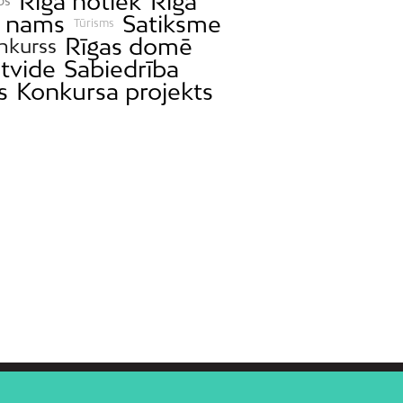
Rīgā notiek
Rīga
bs
 nams
Satiksme
Tūrisms
Rīgas domē
nkurss
ētvide
Sabiedrība
s
Konkursa projekts