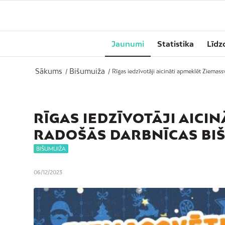
Jaunumi
Statistika
Līdz
Sākums
Bišumuiža
/
/
Rīgas iedzīvotāji aicināti apmeklēt Ziemas
RĪGAS IEDZĪVOTĀJI AICI
RADOŠĀS DARBNĪCAS BI
BIŠUMUIŽA
06/12/2023