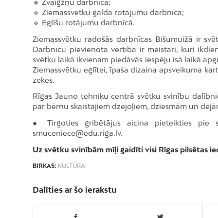
🔹 Zvaigžņu darbnīcā;
🔹 Ziemassvētku galda rotājumu darbnīcā;
🔹 Eglīšu rotājumu darbnīcā.
Ziemassvētku radošās darbnīcas Bišumuižā ir svētk
Darbnīcu pievienotā vērtība ir meistari, kuri ikd
svētku laikā ikvienam piedāvās iespēju īsā laikā a
Ziemassvētku eglītei, īpaša dizaina apsveikuma ka
zeķes.
Rīgas Jauno tehniķu centrā svētku svinību dalībniek
par bērnu skaistajiem dzejoļiem, dziesmām un dejā
● Tirgoties gribētājus aicina pieteikties pi
smuceniece@edu.riga.lv.
Uz svētku svinībām mīļi gaidīti visi Rīgas pilsētas ie
BIRKAS:
KULTŪRA
Dalīties ar šo ierakstu