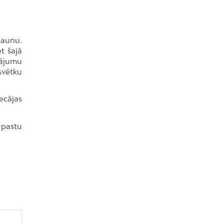
jaunu.
t šajā
tājumu
svētku
ecājas
-pastu