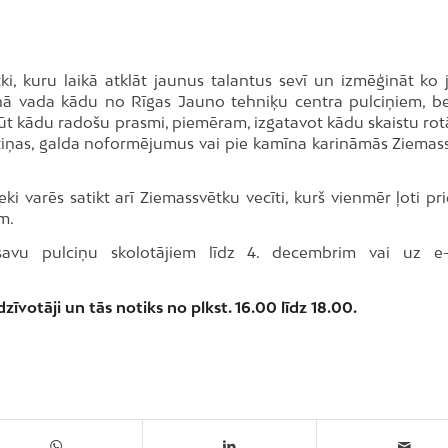
i, kuru laikā atklāt jaunus talantus sevī un izmēģināt ko 
ienā vada kādu no Rīgas Jauno tehniķu centra pulciņiem, be
pgūt kādu radošu prasmi, piemēram, izgatavot kādu skaistu ro
rtiņas, galda noformējumus vai pie kamīna karināmās Ziemas
i varēs satikt arī Ziemassvētku vecīti, kurš vienmēr ļoti pri
m.
e savu pulciņu skolotājiem līdz 4. decembrim vai uz e
dzīvotāji un tās notiks no plkst. 16.00 līdz 18.00.