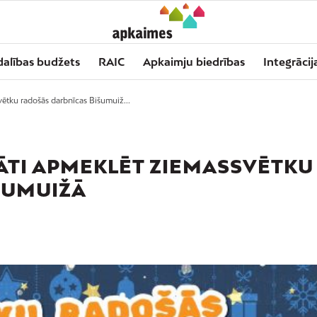
dalības budžets
RAIC
Apkaimju biedrības
Integrācij
svētku radošās darbnīcas Bišumuiž...
NĀTI APMEKLĒT ZIEMASSVĒTKU
ŠUMUIŽĀ