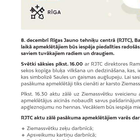
8. decembrī Rīgas Jauno tehniķu centrā (RJTC), Bau
laikā apmeklētājiem būs iespēja piedalīties radošās
saviem tuvākajiem radiem un draugiem.
Svētki sāksies plkst. 16.00
ar RJTC direktores Ramo
sekos kopīga bluķa vilkšana un dedzināšana, kas, 
kas simbolizē Saules un gaismas augšupeju. Lai sasil
pasākuma apmeklētāji tiks cienāti ar karsto Ziemass
Plkst. 16.30 aktu zālē uz Ziemassvētku sveicienu a
apmeklētājus aicinās nobaudīt savus pašdarināju
apgleznojumu no hennas. Vecākiem būs iespēja mielo
RJTC aktu zālē pasākuma apmeklētājiem varēs darb
🔹 Ziemassvētku zeķu darbnīcā;
🔹 Apsveikumu kartiņu darbnīcā;