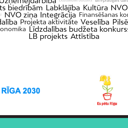
Uzņēmējdarbība
Brīvprātīgais dar
Līdzdalības budžets
ts biedrībām
Labklājība
Kultūra
NVO
NVO ziņa
Integrācija
Finansēšanas ko
i
dalība
Veselība
Pils
Projekta aktivitāte
Līdzdalības budžeta konkurs
konomika
LB projekts
Attīstība