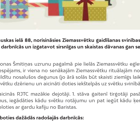
skas ielā 88, norisināsies Ziemassvētku gaidīšanas svinības
 darbnīcās un izgatavot sirsnīgas un skaistas dāvanas gan se
nas Šmitiņas uzrunu pagalmā pie lielās Ziemassvētku egle
iespējams, ir viena no senākajām Ziemassvētku rituālajām no
dītu nosalušos degunus (jo ārā solās būt skaisti ziemīgs laiks
vētku dzērienu un aicināti doties iekštelpās uz svētku svinīb
icinās RJTC mazākie dejotāji. 1. stāva gaitenī tirgotāji pa
mus, iegādāties kādu svētku rotājumu un pat iegūt kādu ķ
ties ar gardu kafiju no Baristas.
oties dažādās radošajās darbnīcās: