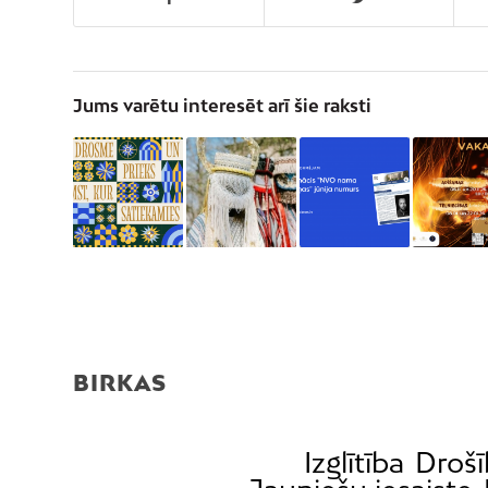
Jums varētu interesēt arī šie raksti
BIRKAS
Izglītība
Drošī