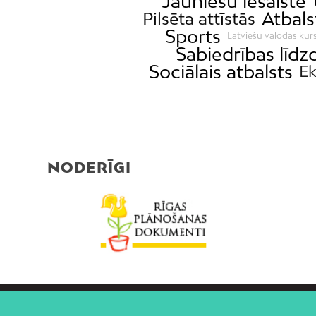
Jauniešu iesaiste
Atbals
Pilsēta attīstās
Sports
Latviešu valodas kurs
Sabiedrības līdz
Sociālais atbalsts
E
NODERĪGI