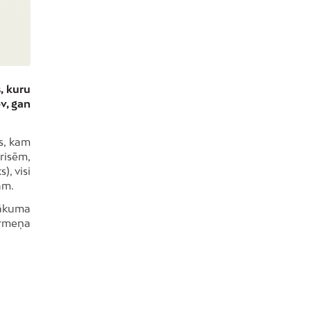
, kuru
v, gan
s, kam
risēm,
), visi
ām.
sākuma
ermeņa