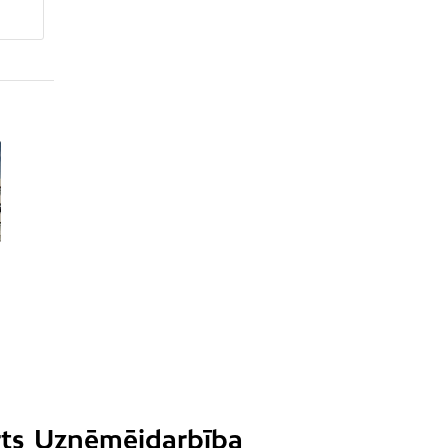
ts
Uzņēmējdarbība