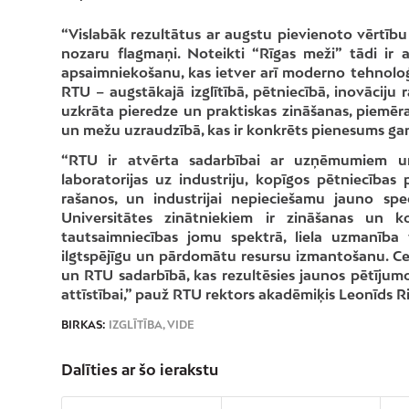
“Vislabāk rezultātus ar augstu pievienoto vērtību
nozaru flagmaņi. Noteikti “Rīgas meži” tādi ir 
apsaimniekošanu, kas ietver arī moderno tehnoloģi
RTU – augstākajā izglītībā, pētniecībā, inovāciju
uzkrāta pieredze un praktiskas zināšanas, piemē
un mežu uzraudzībā, kas ir konkrēts pienesums gan 
“RTU ir atvērta sadarbībai ar uzņēmumiem un
laboratorijas uz industriju, kopīgos pētniecības 
rašanos, un industrijai nepieciešamu jauno spec
Universitātes zinātniekiem ir zināšanas un 
tautsaimniecības jomu spektrā, liela uzmanība
ilgtspējīgu un pārdomātu resursu izmantošanu. Cer
un RTU sadarbībā, kas rezultēsies jaunos pētījum
attīstībai,” pauž RTU rektors akadēmiķis Leonīds Ri
BIRKAS:
IZGLĪTĪBA
,
VIDE
Dalīties ar šo ierakstu