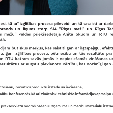
i, kā arī izglītības procesa pilnveidi un tā sasaisti ar darb
orands un līgums starp SIA “Rīgas meži” un Rīgas Te
as mežu” valdes priekšsēdētāja Anita Skudra un RTU re
kis.
ijām būtiskus mērķus, kas saistīti gan ar ilgtspējīgu, efekt
u, gan izglītības procesu, pētniecību un tās rezultātu pra
 un RTU katram savās jomās ir nepieciešamās zināšanas u
 rezultātus ar augstu pievienoto vērtību, kas nozīmīgi gan
antošanu, inovatīvu produktu izstādē un ieviešanā,
dalību konferencēs, kā arī zinātniski tehniskās informācijas apmaiņu 
i, prakses vietu nodrošināšanu uzņēmumā un mācību materiālu izstrād