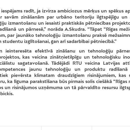
 iespējams radīt, ja izvirza ambiciozus mērķus un spēkus a
ar savām zināšanām par urbāno teritoriju ilgtspējīgu un
ju izmantošanu un iesaisti praktiskās pētniecības projekto
 radīšanā un pārnesē,” norāda A.Skudra. “Tāpat “Rīgas meži
ram, par jaunāko tehnoloģiju izmantošanu praksē mežsaimn
studentu izglītošanai, gan arī sadarbībai pētniecībā.”
 ieinteresēta efektīvā zināšanu un tehnoloģiju pārn
projektos, kas veicina zinātņietilpīgu un tehnoloģisku ino
iālistu sagatavošanā. Tādējādi RTU veicina Latvijas attī
kompetences jaunu tehnoloģiju un produktu radīšanā
 tiek pievērsta klimatam draudzīgiem risinājumiem, kas
u, ka līguma parakstīšana būs pirmais solis ciešākā “Rīgas
os un risinājumos uzņēmuma un tā pārvaldīto resursu ilgtsp
bickis.