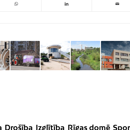
a
Drošība
Izglītība
Rīgas domē
Spor