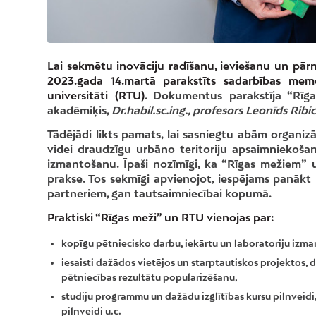
Lai sekmētu inovāciju radīšanu, ieviešanu un pārnes
2023.gada 14.martā parakstīts sadarbības mem
universitāti (RTU)
. Dokumentus parakstīja “Rīg
akadēmiķis,
Dr.habil.sc.ing., profesors Leonīds Ribic
Tādējādi likts pamats, lai sasniegtu abām organizāc
videi draudzīgu urbāno teritoriju apsaimniekošan
izmantošanu. Īpaši nozīmīgi, ka “Rīgas mežiem”
prakse. Tos sekmīgi apvienojot, iespējams panākt
partneriem, gan tautsaimniecībai kopumā.
Praktiski “Rīgas meži” un RTU vienojas par:
kopīgu pētniecisko darbu, iekārtu un laboratoriju izm
iesaisti dažādos vietējos un starptautiskos projektos, 
pētniecības rezultātu popularizēšanu,
studiju programmu un dažādu izglītības kursu pilnveid
pilnveidi u.c.