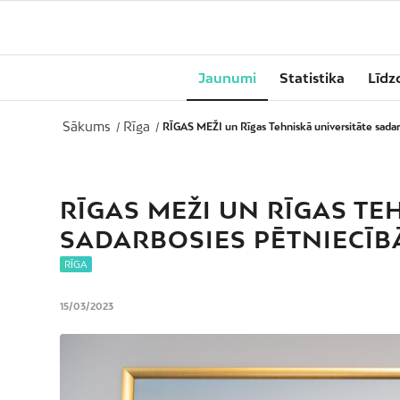
Jaunumi
Statistika
Līdz
Sākums
Rīga
/
/
RĪGAS MEŽI un Rīgas Tehniskā universitāte sadarb
RĪGAS MEŽI UN RĪGAS TE
SADARBOSIES PĒTNIECĪBĀ
RĪGA
15/03/2023