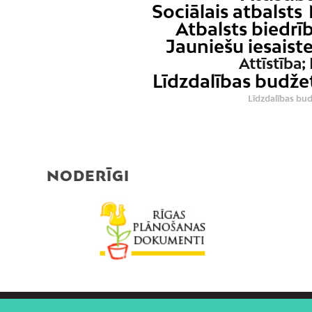
Sociālais atbalsts
Atbalsts biedr
Jauniešu iesaist
Attīstība;
Līdzdalības budže
Līdzdalības bu
NODERĪGI