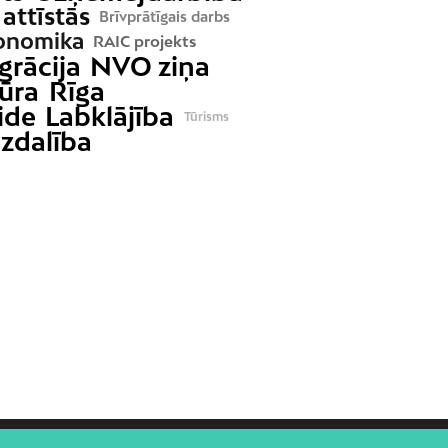
 attīstās
Brīvprātīgais darbs
onomika
RAIC projekts
grācija
NVO ziņa
ūra
Rīga
ide
Labklājība
Tūrisms
dzdalība