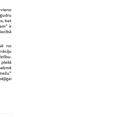
pvieno
 gudru
s, bet
em” ir
iecībā
esē no
vāciju
stību.
 plašā
 sekmē
 mežu”
ējīgai