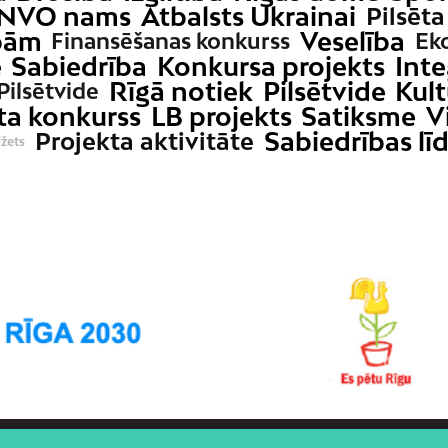
NVO nams
Atbalsts Ukrainai
Pilsēta
ībām
Veselība
Finansēšanas konkurss
Ek
e
Sabiedrība
Konkursa projekts
Inte
Rīgā notiek
Pilsētvide
Kult
 Pilsētvide
ta konkurss
LB projekts
Satiksme
V
Sabiedrības lī
Projekta aktivitāte
džets