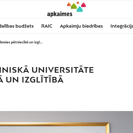
dalības budžets
RAIC
Apkaimju biedrības
Integrācij
osies pētniecībā un izgl...
HNISKĀ UNIVERSITĀTE
 UN IZGLĪTĪBĀ