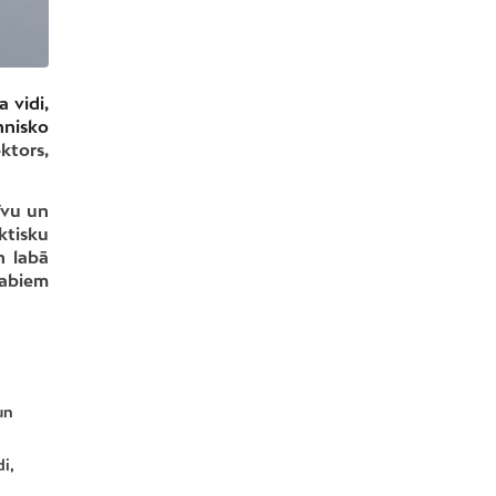
a vidi,
hnisko
ktors,
īvu un
ktisku
n labā
 abiem
un
i,