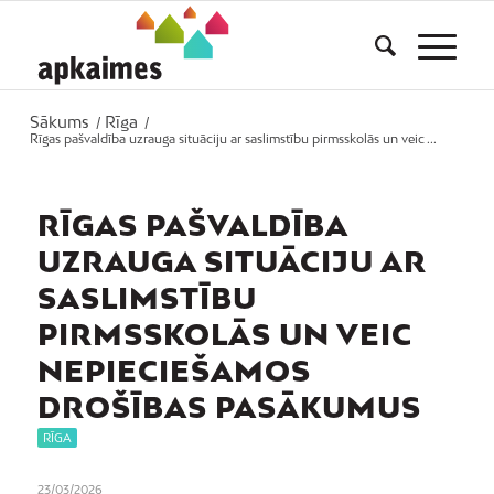
Sākums
Rīga
/
/
Rīgas pašvaldība uzrauga situāciju ar saslimstību pirmsskolās un veic ...
RĪGAS PAŠVALDĪBA
UZRAUGA SITUĀCIJU AR
SASLIMSTĪBU
PIRMSSKOLĀS UN VEIC
NEPIECIEŠAMOS
DROŠĪBAS PASĀKUMUS
RĪGA
23/03/2026