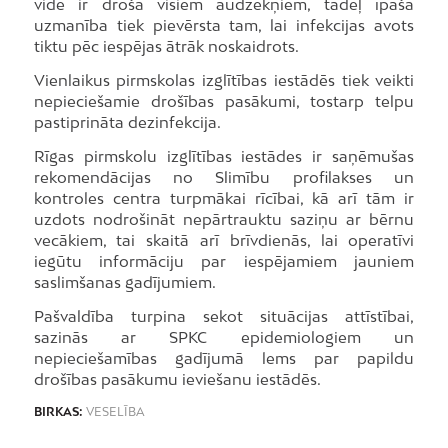
vide ir droša visiem audzēkņiem, tādēļ īpaša
uzmanība tiek pievērsta tam, lai infekcijas avots
tiktu pēc iespējas ātrāk noskaidrots.
Vienlaikus pirmskolas izglītības iestādēs tiek veikti
nepieciešamie drošības pasākumi, tostarp telpu
pastiprināta dezinfekcija.
Rīgas pirmskolu izglītības iestādes ir saņēmušas
rekomendācijas no Slimību profilakses un
kontroles centra turpmākai rīcībai, kā arī tām ir
uzdots nodrošināt nepārtrauktu saziņu ar bērnu
vecākiem, tai skaitā arī brīvdienās, lai operatīvi
iegūtu informāciju par iespējamiem jauniem
saslimšanas gadījumiem.
Pašvaldība turpina sekot situācijas attīstībai,
sazinās ar SPKC epidemiologiem un
nepieciešamības gadījumā lems par papildu
drošības pasākumu ieviešanu iestādēs.
BIRKAS:
VESELĪBA