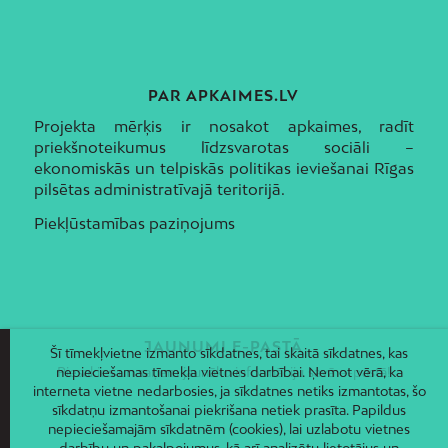
PAR APKAIMES.LV
Projekta mērķis ir nosakot apkaimes, radīt
priekšnoteikumus līdzsvarotas sociāli –
ekonomiskās un telpiskās politikas ieviešanai Rīgas
pilsētas administratīvajā teritorijā.
Piekļūstamības paziņojums
JAUNUMI E-PASTĀ
Šī tīmekļvietne izmanto sīkdatnes, tai skaitā sīkdatnes, kas
nepieciešamas tīmekļa vietnes darbībai. Ņemot vērā, ka
Piesakies un saņem jaunāko informāciju savā e-pastā!
interneta vietne nedarbosies, ja sīkdatnes netiks izmantotas, šo
sīkdatņu izmantošanai piekrišana netiek prasīta. Papildus
nepieciešamajām sīkdatnēm (cookies), lai uzlabotu vietnes
darbību un pakalpojumus, kā arī analizētu lietotājus un