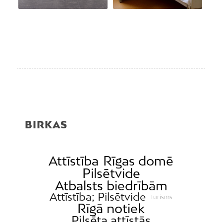
BIRKAS
Attīstība
Rīgas domē
Pilsētvide
Atbalsts biedrībām
Attīstība; Pilsētvide
Tūrisms
Rīgā notiek
Pilsēta attīstās