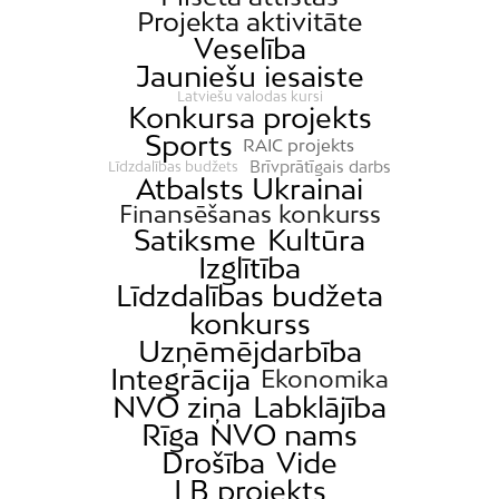
Projekta aktivitāte
Veselība
Jauniešu iesaiste
Latviešu valodas kursi
Konkursa projekts
Sports
RAIC projekts
Brīvprātīgais darbs
Līdzdalības budžets
Atbalsts Ukrainai
Finansēšanas konkurss
Satiksme
Kultūra
Izglītība
Līdzdalības budžeta
konkurss
Uzņēmējdarbība
Integrācija
Ekonomika
NVO ziņa
Labklājība
Rīga
NVO nams
Drošība
Vide
LB projekts