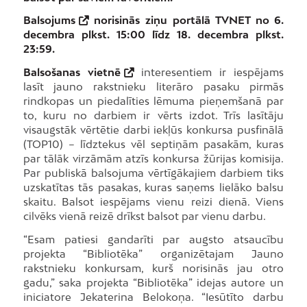
Balsojums
norisinās ziņu portālā TVNET no 6.
decembra plkst. 15:00 līdz 18. decembra plkst.
23:59.
Balsošanas vietnē
interesentiem ir iespējams
lasīt jauno rakstnieku literāro pasaku pirmās
rindkopas un piedalīties lēmuma pieņemšanā par
to, kuru no darbiem ir vērts izdot. Trīs lasītāju
visaugstāk vērtētie darbi iekļūs konkursa pusfinālā
(TOP10) – līdztekus vēl septiņām pasakām, kuras
par tālāk virzāmām atzīs konkursa žūrijas komisija.
Par publiskā balsojuma vērtīgākajiem darbiem tiks
uzskatītas tās pasakas, kuras saņems lielāko balsu
skaitu. Balsot iespējams vienu reizi dienā. Viens
cilvēks vienā reizē drīkst balsot par vienu darbu.
“Esam patiesi gandarīti par augsto atsaucību
projekta “Bibliotēka” organizētajam Jauno
rakstnieku konkursam, kurš norisinās jau otro
gadu,” saka projekta “Bibliotēka” idejas autore un
iniciatore Jekaterina Belokoņa. “Iesūtīto darbu