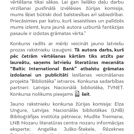
vērtēšana tikai sākas. Lai gan lielāko daļu darbu
virzīšanai pusfinālā izvēlēsies žūrijas komisija,
mums šķiet būtiski dod balstiesības arī sabiedrībai.
Priecāsimies par katru, kurš iesaistīsies un palīdzēs
mums izlemt, kura jaunā autora uzburtā fantāzijas
pasaule ir izdotas grāmatas vērta.”
Konkurss radīts ar mērķi veicināt jauno latviešu
prozas rakstnieku izaugsmi.
Tā autora darbs, kurš
pēc četrām vērtēšanas kārtām tiks atzīts par
laureātu, saņems latviešu literatūras mecenāta
“Baltic International Bank” atbalstu grāmatas
izdošanai un publicitāti
lasīšanas veicināšanas
projekta “Bibliotēka” ietvaros. Konkursa sadarbības
partneri: Latvijas Nacionālā bibliotēka, TVNET.
Konkursa nolikums pieejams
šeit
.
Jauno rakstnieku konkursa žūrijas komisija: Elza
Ungure, Latvijas Nacionālās bibliotēkas (LNB)
Bibliogrāfijas institūta pētniece; Mudīte Treimane,
LNB Nozaru literatūras centra nozaru informācijas
eksperte; Angelika Juško-Štekele, Rēzeknes