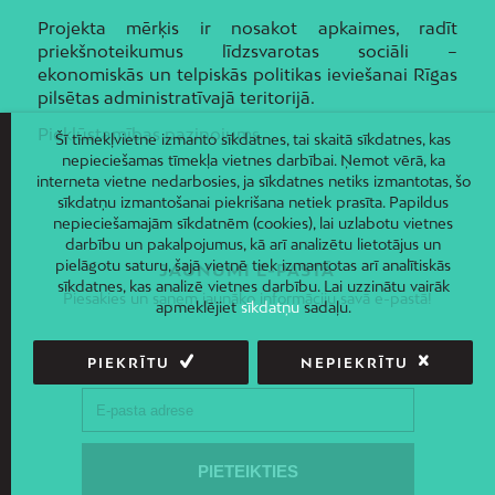
Projekta mērķis ir nosakot apkaimes, radīt
priekšnoteikumus līdzsvarotas sociāli –
ekonomiskās un telpiskās politikas ieviešanai Rīgas
pilsētas administratīvajā teritorijā.
Piekļūstamības paziņojums
Šī tīmekļvietne izmanto sīkdatnes, tai skaitā sīkdatnes, kas
nepieciešamas tīmekļa vietnes darbībai. Ņemot vērā, ka
interneta vietne nedarbosies, ja sīkdatnes netiks izmantotas, šo
sīkdatņu izmantošanai piekrišana netiek prasīta. Papildus
nepieciešamajām sīkdatnēm (cookies), lai uzlabotu vietnes
darbību un pakalpojumus, kā arī analizētu lietotājus un
pielāgotu saturu, šajā vietnē tiek izmantotas arī analītiskās
JAUNUMI E-PASTĀ
sīkdatnes, kas analizē vietnes darbību. Lai uzzinātu vairāk
Piesakies un saņem jaunāko informāciju savā e-pastā!
apmeklējiet
sīkdatņu
sadaļu.
PIEKRĪTU
NEPIEKRĪTU