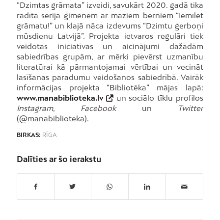
“Dzimtas grāmata” izveidi, savukārt 2020. gadā tika
radīta sērija ģimenēm ar maziem bērniem “Iemīlēt
grāmatu!” un klajā nāca izdevums “Dzimtu ģerboņi
mūsdienu Latvijā”. Projekta ietvaros regulāri tiek
veidotas iniciatīvas un aicinājumi dažādām
sabiedrības grupām, ar mērķi pievērst uzmanību
literatūrai kā pārmantojamai vērtībai un vecināt
lasīšanas paradumu veidošanos sabiedrībā. Vairāk
informācijas projekta “Bibliotēka” mājas lapā:
www.manabiblioteka.lv
un sociālo tīklu profilos
Instagram
,
Facebook
un
Twitter
(@manabiblioteka).
BIRKAS:
RĪGA
Dalīties ar šo ierakstu