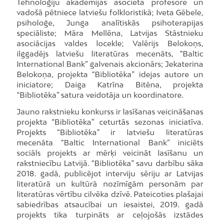
Tehnoloģiju akadēmijas asociētā profesore un
vadošā pētniece latviešu folkloristikā; Iveta Gēbele,
psiholoģe, Junga analītiskās psihoterapijas
speciāliste; Māra Mellēna, Latvijas Stāstnieku
asociācijas valdes locekle; Valērijs Belokoņs,
ilggadējs latviešu literatūras mecenāts, “Baltic
International Bank” galvenais akcionārs; Jekaterina
Belokoņa, projekta “Bibliotēka” idejas autore un
iniciatore; Daiga Katrīna Bitēna, projekta
“Bibliotēka” satura veidotāja un koordinatore.
Jauno rakstnieku konkurss ir lasīšanas veicināšanas
projekta “Bibliotēka” ceturtās sezonas iniciatīva.
Projekts “Bibliotēka” ir latviešu literatūras
mecenāta “Baltic International Bank” iniciēts
sociāls projekts ar mērķi veicināt lasīšanu un
rakstniecību Latvijā. “Bibliotēka” savu darbību sāka
2018. gadā, publicējot interviju sēriju ar Latvijas
literatūrā un kultūrā nozīmīgām personām par
literatūras vērtību cilvēka dzīvē. Pateicoties plašajai
sabiedrības atsaucībai un iesaistei, 2019. gadā
projekts tika turpināts ar ceļojošās izstādes