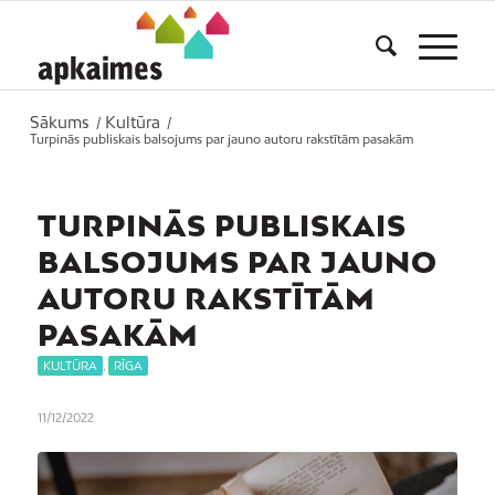
Sākums
Kultūra
/
/
Turpinās publiskais balsojums par jauno autoru rakstītām pasakām
TURPINĀS PUBLISKAIS
BALSOJUMS PAR JAUNO
AUTORU RAKSTĪTĀM
PASAKĀM
KULTŪRA
,
RĪGA
11/12/2022