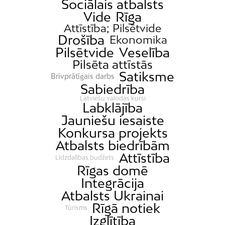
Sociālais atbalsts
Vide
Rīga
Attīstība; Pilsētvide
Drošība
Ekonomika
Pilsētvide
Veselība
Pilsēta attīstās
Satiksme
Brīvprātīgais darbs
Sabiedrība
Latviešu valodas kursi
Labklājība
Jauniešu iesaiste
Konkursa projekts
Atbalsts biedrībām
Attīstība
Līdzdalības budžets
Rīgas domē
Integrācija
Atbalsts Ukrainai
Rīgā notiek
Tūrisms
Izglītība