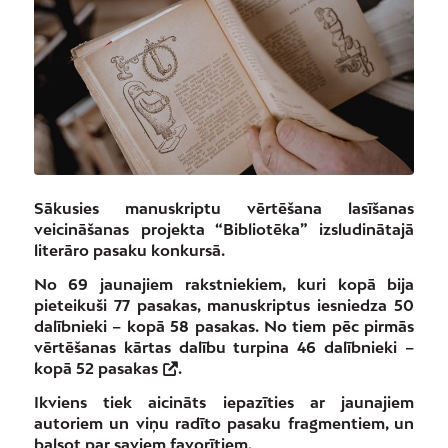
Sākusies manuskriptu vērtēšana lasīšanas
veicināšanas projekta “Bibliotēka” izsludinātajā
literāro pasaku konkursā.
No 69 jaunajiem rakstniekiem, kuri kopā bija
pieteikuši 77 pasakas, manuskriptus iesniedza 50
dalībnieki – kopā 58 pasakas. No tiem pēc pirmās
vērtēšanas kārtas dalību turpina 46 dalībnieki –
kopā
52 pasakas
.
Ikviens tiek aicināts iepazīties ar jaunajiem
autoriem un viņu radīto pasaku fragmentiem, un
balsot par saviem favorītiem.