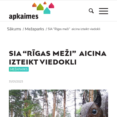
Sākums
Mežaparks
/
/
SIA “Rīgas meži” aicina izteikt viedokli
SIA “RĪGAS MEŽI” AICINA
IZTEIKT VIEDOKLI
MEŽAPARKS
31/01/2023