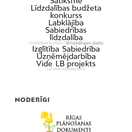
Satiksme
Līdzdalības budžeta
konkurss
Labklājība
Sabiedrības
līdzdalība
Brīvprātīgais darbs
Līdzdalības budžets
Izglītība
Sabiedrība
Uzņēmējdarbība
Vide
LB projekts
Latviešu valodas kursi
NODERĪGI