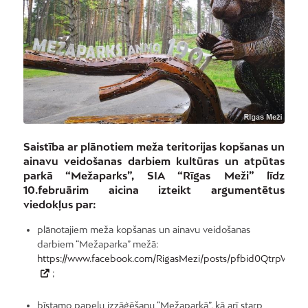
Saistība ar plānotiem meža teritorijas kopšanas un
ainavu veidošanas darbiem kultūras un atpūtas
parkā “Mežaparks”, SIA “Rīgas Meži” līdz
10.februārim aicina izteikt argumentētus
viedokļus par:
plānotajiem meža kopšanas un ainavu veidošanas
darbiem “Mežaparka” mežā:
https://www.facebook.com/RigasMezi/posts/pfbid0Qtr
;
bīstamo papeļu izzāģēšanu “Mežaparkā”, kā arī starp