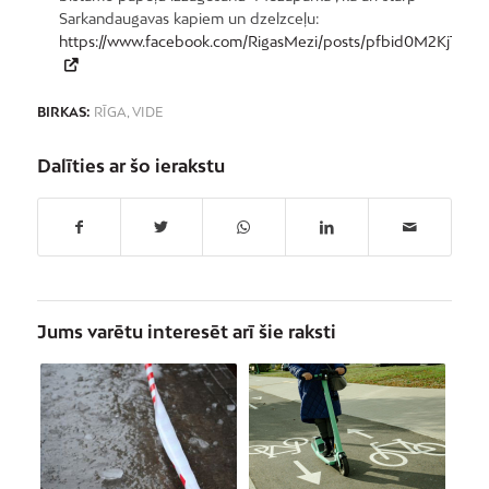
Sarkandaugavas kapiem un dzelzceļu:
https://www.facebook.com/RigasMezi/posts/pfbid0M2Kj
BIRKAS:
RĪGA
,
VIDE
Dalīties ar šo ierakstu
Jums varētu interesēt arī šie raksti