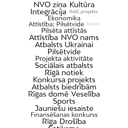
NVO ziņa
Kultūra
Integrācija
RAIC projekts
Ekonomika
Attīstība; Pilsētvide
Tūrisms
Pilsēta attīstās
Attīstība
NVO nams
Atbalsts Ukrainai
Pilsētvide
Projekta aktivitāte
Sociālais atbalsts
Rīgā notiek
Konkursa projekts
Atbalsts biedrībām
Rīgas domē
Veselība
Sports
Jauniešu iesaiste
Finansēšanas konkurss
Rīga
Drošība