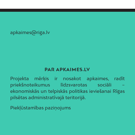
apkaimes@riga.lv
PAR APKAIMES.LV
Projekta mērķis ir nosakot apkaimes, radīt
priekšnoteikumus līdzsvarotas sociāli –
ekonomiskās un telpiskās politikas ieviešanai Rīgas
pilsētas administratīvajā teritorijā.
Piekļūstamības paziņojums