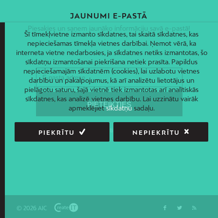
JAUNUMI E-PASTĀ
Piesakies un saņem jaunāko informāciju savā e-pastā!
Šī tīmekļvietne izmanto sīkdatnes, tai skaitā sīkdatnes, kas
nepieciešamas tīmekļa vietnes darbībai. Ņemot vērā, ka
interneta vietne nedarbosies, ja sīkdatnes netiks izmantotas, šo
sīkdatņu izmantošanai piekrišana netiek prasīta. Papildus
nepieciešamajām sīkdatnēm (cookies), lai uzlabotu vietnes
darbību un pakalpojumus, kā arī analizētu lietotājus un
pielāgotu saturu, šajā vietnē tiek izmantotas arī analītiskās
sīkdatnes, kas analizē vietnes darbību. Lai uzzinātu vairāk
apmeklējiet
sīkdatņu
sadaļu.
PIEKRĪTU
NEPIEKRĪTU
© 2026 AIC