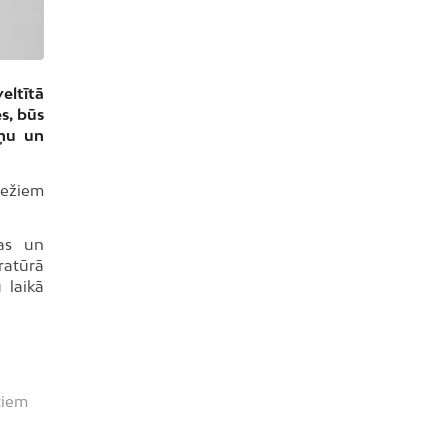
eltītā
s, būs
āņu un
iežiem
las un
ratūrā
 laikā
tiem