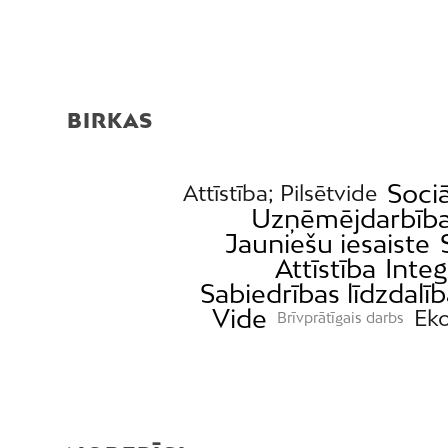
BIRKAS
Sociā
Attīstība; Pilsētvide
Uzņēmējdarbīb
Jauniešu iesaiste
Attīstība
Integ
Sabiedrības līdzdalīb
Vide
Ek
Brīvprātīgais darbs