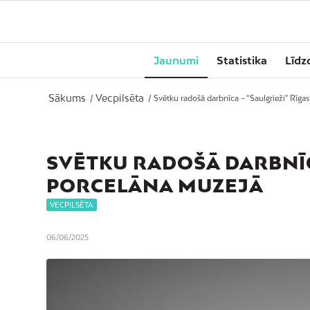
Jaunumi
Statistika
Līdz
Sākums
Vecpilsēta
/
/
Svētku radošā darbnīca – “Saulgrieži” Rīgas
SVĒTKU RADOŠĀ DARBNĪC
PORCELĀNA MUZEJĀ
VECPILSĒTA
06/06/2025