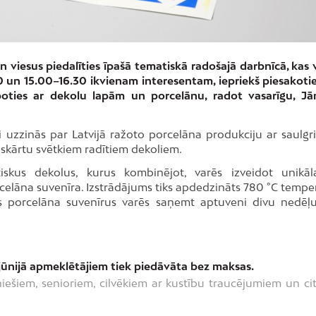
 viesus piedalīties īpašā tematiskā radošajā darbnīcā, kas v
.30 un 15.00–16.30 ikvienam interesentam, iepriekš piesakotie
boties ar dekolu lapām un porcelānu, radot vasarīgu, J
 uzzinās par Latvijā ražoto porcelāna produkciju ar saulgr
skārtu svētkiem radītiem dekoliem.
iskus dekolus, kurus kombinējot, varēs izveidot unikā
rcelāna suvenīra. Izstrādājums tiks apdedzināts 780 °C tempe
s porcelāna suvenīrus varēs saņemt aptuveni divu nedēļu
 jūnijā apmeklētājiem tiek piedāvāta bez maksas.
ešiem, senioriem, cilvēkiem ar kustību traucējumiem un ci