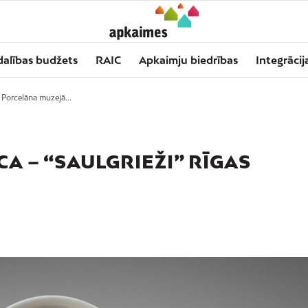
dalības budžets
RAIC
Apkaimju biedrības
Integrācij
 Porcelāna muzejā...
A – “SAULGRIEŽI” RĪGAS