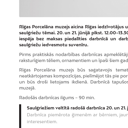
Rīgas Porcelāna muzejs aicina Rīgas iedzīvotājus un
saulgriežu tēmai. 20. un 21. jūnijā plkst. 12.00–13
iespēja bez maksas piedalīties darbnīcā un dar
saulgriežu iedvesmotu suvenīru.
Pirms praktiskās nodarbības darbnīcas apmeklētāji
raksturīgiem tēliem, ornamentiem un īpaši šiem gad
Rīgas Porcelāna muzejs būs sagatavojis temat
neatkārtojamas kompozīcijas, pielīmējot tās pie po
un būs droši lietojams ikdienā. Darbnīcā tapušo
muzejā.
Radošās darbnīcas ilgums – 90 min.
Saulgriežiem veltītā radošā darbnīca 20. un 21.
Darbnīca piemērota ģimenēm ar bērniem, jauni
interesentiem.