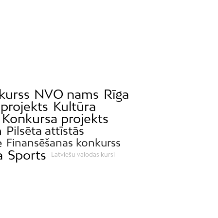
kurss
NVO nams
Rīga
projekts
Kultūra
Konkursa projekts
m
Pilsēta attīstās
e
Finansēšanas konkurss
a
Sports
Latviešu valodas kursi