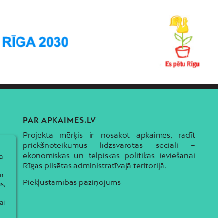
PAR APKAIMES.LV
Projekta mērķis ir nosakot apkaimes, radīt
priekšnoteikumus līdzsvarotas sociāli –
ekonomiskās un telpiskās politikas ieviešanai
a
Rīgas pilsētas administratīvajā teritorijā.
ām
Piekļūstamības paziņojums
s,
ai