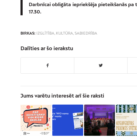
Darbnīcai obligāta iepriekšēja pieteikšanās pa tā
17.30.
BIRKAS:
IZGLĪTĪBA
,
KULTŪRA
,
SABIEDRĪBA
Dalīties ar šo ierakstu
Jums varētu interesēt arī šie raksti