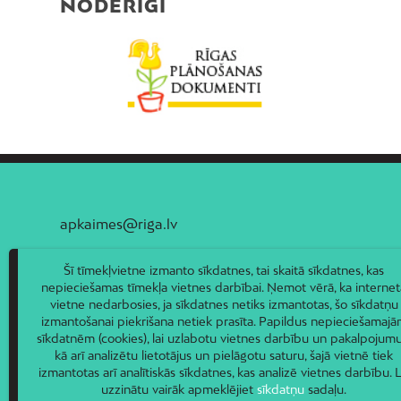
NODERĪGI
apkaimes@riga.lv
Šī tīmekļvietne izmanto sīkdatnes, tai skaitā sīkdatnes, kas
nepieciešamas tīmekļa vietnes darbībai. Ņemot vērā, ka internet
vietne nedarbosies, ja sīkdatnes netiks izmantotas, šo sīkdatņu
izmantošanai piekrišana netiek prasīta. Papildus nepieciešamaj
sīkdatnēm (cookies), lai uzlabotu vietnes darbību un pakalpojumu
kā arī analizētu lietotājus un pielāgotu saturu, šajā vietnē tiek
izmantotas arī analītiskās sīkdatnes, kas analizē vietnes darbību. L
uzzinātu vairāk apmeklējiet
sīkdatņu
sadaļu.