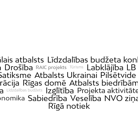
lais atbalsts
Līdzdalības budžeta kon
a
Drošība
Labklājība
LB 
RAIC projekts
Tūrisms
Satiksme
Atbalsts Ukrainai
Pilsētvide
rācija
Rīgas domē
Atbalsts biedrībā
a
Izglītība
Projekta aktivitāt
Līdzdalības budžets
Sabiedrība
Veselība
NVO ziņ
onomika
Rīgā notiek