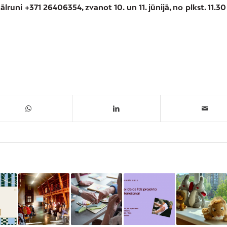
lruni +371 26406354, zvanot 10. un 11. jūnijā, no plkst. 11.30 