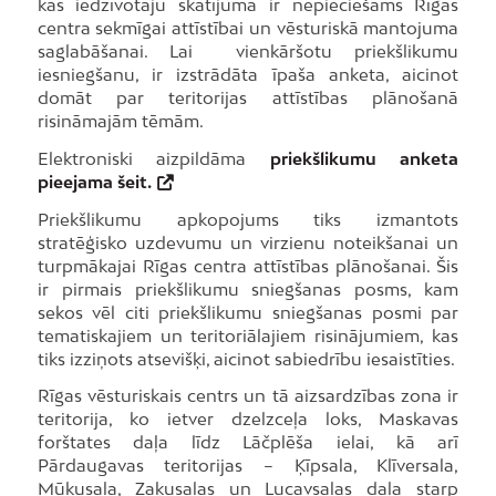
kas iedzīvotāju skatījumā ir nepieciešams Rīgas
centra sekmīgai attīstībai un vēsturiskā mantojuma
saglabāšanai. Lai vienkāršotu priekšlikumu
iesniegšanu, ir izstrādāta īpaša anketa, aicinot
domāt par teritorijas attīstības plānošanā
risināmajām tēmām.
Elektroniski aizpildāma
priekšlikumu anketa
pieejama
šeit.
Priekšlikumu apkopojums tiks izmantots
stratēģisko uzdevumu un virzienu noteikšanai un
turpmākajai Rīgas centra attīstības plānošanai. Šis
ir pirmais priekšlikumu sniegšanas posms, kam
sekos vēl citi priekšlikumu sniegšanas posmi par
tematiskajiem un teritoriālajiem risinājumiem, kas
tiks izziņots atsevišķi, aicinot sabiedrību iesaistīties.
Rīgas vēsturiskais centrs un tā aizsardzības zona ir
teritorija, ko ietver dzelzceļa loks, Maskavas
forštates daļa līdz Lāčplēša ielai, kā arī
Pārdaugavas teritorijas – Ķīpsala, Klīversala,
Mūkusala, Zaķusalas un Lucavsalas daļa starp