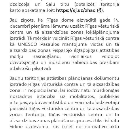
dzelzceļa un Salu tiltu (detalizēti teritorija
kartē apskatāma šeit:
https://ej.uz/xhad
).
Jau ziņots, ka Rīgas dome aizvadītā gada 14.
decembrī pieņēma lēmumu uzsākt Rīgas vēsturiskā
centra un tā aizsardzības zonas lokālplānojuma
izstrādi. Tā mērķis ir veicināt Rīgas vēsturiskā centra
kā UNESCO Pasaules mantojuma vietas un tā
aizsardzības zonas vispārējo ilgtspējīgas attīstības
mērķu sasniegšanu, vienlaikus veidojot
dzīvotspējīgu un mūsdienu sabiedrības prasībām
atbilstošu pilsētvidi
Jaunu teritorijas attīstības plānošanas dokumentu
izstrāde Rīgas vēsturiskā centra un tā aizsardzības
zonai ir nepieciešama, lai iedzīvinātu mūsdienīgas
nostādnes attiecībā uz mobilitātes, publiskās
ārtelpas, apbūves attīstību un veicinātu iedzīvotāju
piesaisti Rīgas vēsturiskā centra un tā aizsardzības
zonas teritorijā. Rīgas vēsturiskā centra un tā
aizsardzības zonas plānošanas procesā tiks risināta
virkne uzdevumu, kas izriet no normatīvo aktu