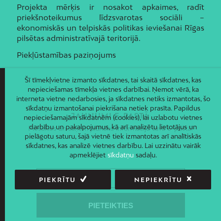
Projekta mērķis ir nosakot apkaimes, radīt
priekšnoteikumus līdzsvarotas sociāli –
ekonomiskās un telpiskās politikas ieviešanai Rīgas
pilsētas administratīvajā teritorijā.
Piekļūstamības paziņojums
Šī tīmekļvietne izmanto sīkdatnes, tai skaitā sīkdatnes, kas
nepieciešamas tīmekļa vietnes darbībai. Ņemot vērā, ka
interneta vietne nedarbosies, ja sīkdatnes netiks izmantotas, šo
sīkdatņu izmantošanai piekrišana netiek prasīta. Papildus
JAUNUMI E-PASTĀ
nepieciešamajām sīkdatnēm (cookies), lai uzlabotu vietnes
darbību un pakalpojumus, kā arī analizētu lietotājus un
Piesakies un saņem jaunāko informāciju savā e-pastā!
pielāgotu saturu, šajā vietnē tiek izmantotas arī analītiskās
sīkdatnes, kas analizē vietnes darbību. Lai uzzinātu vairāk
apmeklējiet
sīkdatņu
sadaļu.
PIEKRĪTU
NEPIEKRĪTU