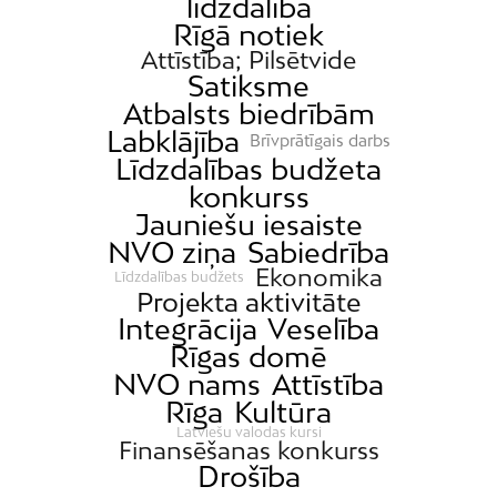
līdzdalība
Rīgā notiek
Attīstība; Pilsētvide
Satiksme
Atbalsts biedrībām
Labklājība
Brīvprātīgais darbs
Līdzdalības budžeta
konkurss
Jauniešu iesaiste
NVO ziņa
Sabiedrība
Ekonomika
Līdzdalības budžets
Projekta aktivitāte
Integrācija
Veselība
Rīgas domē
NVO nams
Attīstība
Rīga
Kultūra
Latviešu valodas kursi
Finansēšanas konkurss
Drošība