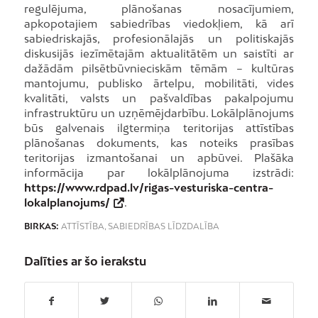
regulējuma, plānošanas nosacījumiem,
apkopotajiem sabiedrības viedokļiem, kā arī
sabiedriskajās, profesionālajās un politiskajās
diskusijās iezīmētajām aktualitātēm un saistīti ar
dažādām pilsētbūvnieciskām tēmām – kultūras
mantojumu, publisko ārtelpu, mobilitāti, vides
kvalitāti, valsts un pašvaldības pakalpojumu
infrastruktūru un uzņēmējdarbību. Lokālplānojums
būs galvenais ilgtermiņa teritorijas attīstības
plānošanas dokuments, kas noteiks prasības
teritorijas izmantošanai un apbūvei. Plašāka
informācija par lokālplānojuma izstrādi:
https://www.rdpad.lv/rigas-vesturiska-centra-
lokalplanojums/
.
BIRKAS:
ATTĪSTĪBA
,
SABIEDRĪBAS LĪDZDALĪBA
Dalīties ar šo ierakstu