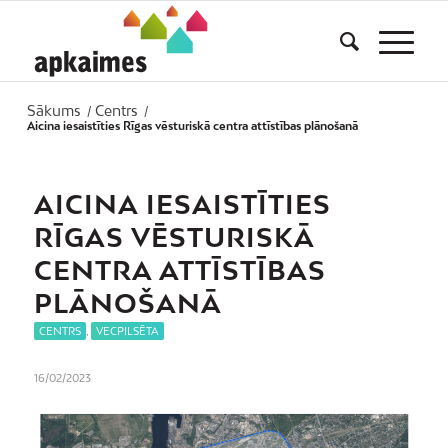
Sākums
Centrs
/
/
Aicina iesaistīties Rīgas vēsturiskā centra attīstības plānošanā
AICINA IESAISTĪTIES
RĪGAS VĒSTURISKĀ
CENTRA ATTĪSTĪBAS
PLĀNOŠANĀ
CENTRS
,
VECPILSĒTA
16/02/2023