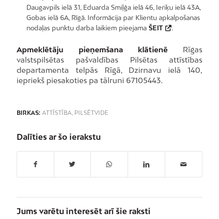
Daugavpils ielā 31, Eduarda Smiļģa ielā 46, Ieriķu ielā 43A,
Gobas ielā 6A, Rīgā. Informācija par Klientu apkalpošanas
nodaļas punktu darba laikiem pieejama
ŠEIT
.
Apmeklētāju pieņemšana klātienē
Rīgas
valstspilsētas pašvaldības Pilsētas attīstības
departamenta telpās Rīgā, Dzirnavu ielā 140,
iepriekš piesakoties pa tālruni 67105443.
BIRKAS:
ATTĪSTĪBA
,
PILSĒTVIDE
Dalīties ar šo ierakstu
Jums varētu interesēt arī šie raksti