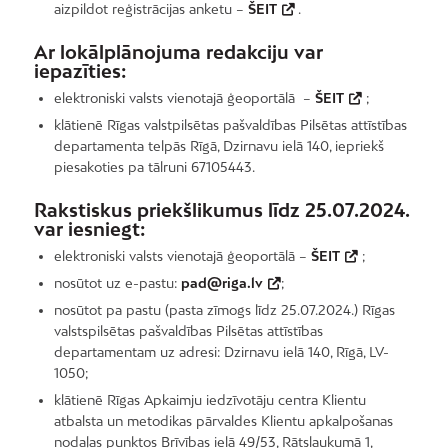
aizpildot reģistrācijas anketu –
ŠEIT
.
Ar lokālplānojuma redakciju var
iepazīties:
elektroniski valsts vienotajā ģeoportālā –
ŠEIT
;
klātienē Rīgas valstpilsētas pašvaldības Pilsētas attīstības
departamenta telpās Rīgā, Dzirnavu ielā 140, iepriekš
piesakoties pa tālruni 67105443.
Rakstiskus priekšlikumus līdz 25.07.2024.
var iesniegt:
elektroniski valsts vienotajā ģeoportālā –
ŠEIT
;
nosūtot uz e-pastu:
pad@riga.lv
;
nosūtot pa pastu (pasta zīmogs līdz 25.07.2024.) Rīgas
valstspilsētas pašvaldības Pilsētas attīstības
departamentam uz adresi: Dzirnavu ielā 140, Rīgā, LV-
1050;
klātienē Rīgas Apkaimju iedzīvotāju centra Klientu
atbalsta un metodikas pārvaldes Klientu apkalpošanas
nodaļas punktos Brīvības ielā 49/53, Rātslaukumā 1,