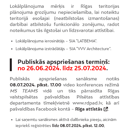
Lokālplānojuma mērķis ir Rīgas teritorijas
plānojuma grozījumu nepieciešamība, lai noteiktu
teritorijā esošajai (neatbilstošas izmantošanas)
darbībai atbilstošu funkcionālo zonējumu, radot
noteikumus tās ilgstošai un līdzsvarotai attīstībai.
Lokālplānojuma ierosinātājs – SIA “LATBEMA”.
Lokālplānojuma izstrādātājs – SIA “VVV Architecture”.
Publiskās apspriešanas termiņš:
no 26.06.2024. līdz 25.07.2024
.
Publiskās apspriešanas sanāksme notiks
08.07.2024. plkst. 17.00
video konferences režīmā
MS TEAMS
vidē un tiks pārraidīta Rīgas
valstspilsētas pašvaldības Pilsētas attīstības
departamenta tīmekļvietnē www.rdpad.lv, kā arī
pašvaldības Facebook kontā –
Rīga attīstās
.
Lai saņemtu sanāksmes aktīvā dalībnieka pieeju, aicinām
iepriekš reģistrēties
līdz 08.07.2024. plkst. 12.00
,