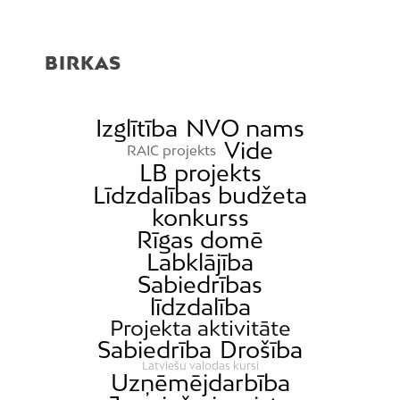
BIRKAS
Izglītība
NVO nams
Vide
RAIC projekts
LB projekts
Līdzdalības budžeta
konkurss
Rīgas domē
Labklājība
Sabiedrības
līdzdalība
Projekta aktivitāte
Sabiedrība
Drošība
Latviešu valodas kursi
Uzņēmējdarbība