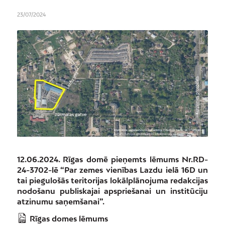
23/07/2024
12.06.2024. Rīgas domē pieņemts lēmums Nr.RD-
24-3702-lē “Par zemes vienības Lazdu ielā 16D un
tai piegulošās teritorijas lokālplānojuma redakcijas
nodošanu publiskajai apspriešanai un institūciju
atzinumu saņemšanai”.
Rīgas domes lēmums