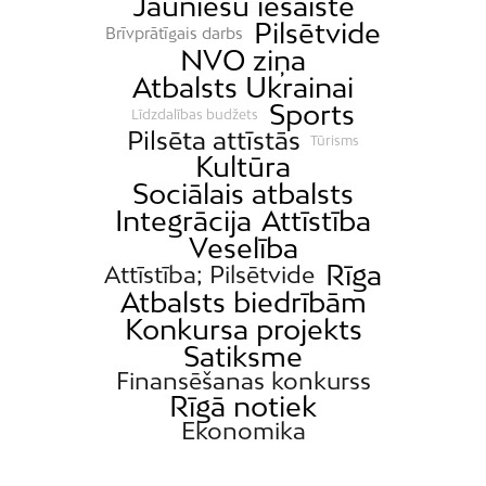
Jauniešu iesaiste
Pilsētvide
Brīvprātīgais darbs
NVO ziņa
Atbalsts Ukrainai
Sports
Līdzdalības budžets
Pilsēta attīstās
Tūrisms
Kultūra
Sociālais atbalsts
Integrācija
Attīstība
Veselība
Rīga
Attīstība; Pilsētvide
Atbalsts biedrībām
Konkursa projekts
Satiksme
Finansēšanas konkurss
Rīgā notiek
Ekonomika