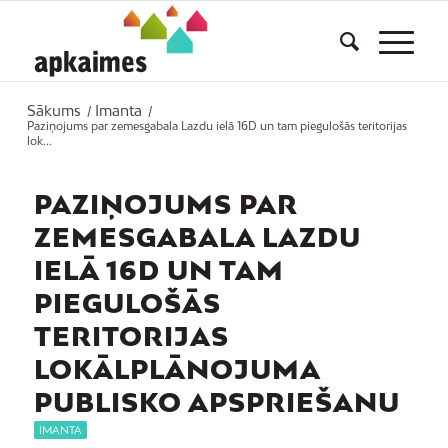
Sākums
Imanta
/
/
Paziņojums par zemesgabala Lazdu ielā 16D un tam piegulošās teritorijas
lok...
PAZIŅOJUMS PAR
ZEMESGABALA LAZDU
IELĀ 16D UN TAM
PIEGULOŠĀS
TERITORIJAS
LOKĀLPLĀNOJUMA
PUBLISKO APSPRIEŠANU
IMANTA