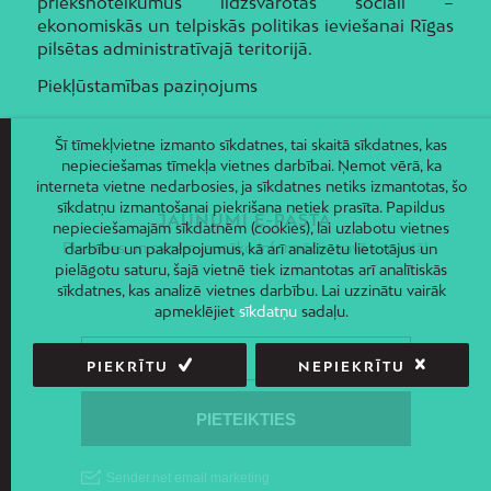
priekšnoteikumus līdzsvarotas sociāli –
ekonomiskās un telpiskās politikas ieviešanai Rīgas
pilsētas administratīvajā teritorijā.
Piekļūstamības paziņojums
Šī tīmekļvietne izmanto sīkdatnes, tai skaitā sīkdatnes, kas
nepieciešamas tīmekļa vietnes darbībai. Ņemot vērā, ka
interneta vietne nedarbosies, ja sīkdatnes netiks izmantotas, šo
sīkdatņu izmantošanai piekrišana netiek prasīta. Papildus
JAUNUMI E-PASTĀ
nepieciešamajām sīkdatnēm (cookies), lai uzlabotu vietnes
Piesakies un saņem jaunāko informāciju savā e-pastā!
darbību un pakalpojumus, kā arī analizētu lietotājus un
pielāgotu saturu, šajā vietnē tiek izmantotas arī analītiskās
sīkdatnes, kas analizē vietnes darbību. Lai uzzinātu vairāk
apmeklējiet
sīkdatņu
sadaļu.
PIEKRĪTU
NEPIEKRĪTU