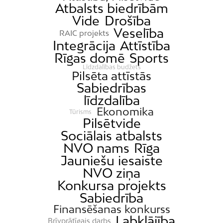
Atbalsts biedrībām
Vide
Drošība
Veselība
RAIC projekts
Integrācija
Attīstība
Rīgas domē
Sports
Līdzdalības budžets
Pilsēta attīstās
Sabiedrības
līdzdalība
Ekonomika
Tūrisms
Pilsētvide
Sociālais atbalsts
NVO nams
Rīga
Jauniešu iesaiste
NVO ziņa
Konkursa projekts
Sabiedrība
Finansēšanas konkurss
Labklājība
Brīvprātīgais darbs