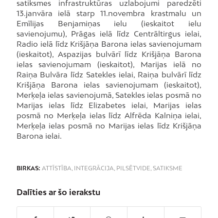
satiksmes infrastruktūras uzlabojumi paredzēti
13.janvāra ielā starp 11.novembra krastmalu un
Emīlijas Benjamiņas ielu (ieskaitot ielu
savienojumu), Prāgas ielā līdz Centrāltirgus ielai,
Radio ielā līdz Krišjāņa Barona ielas savienojumam
(ieskaitot), Aspazijas bulvārī līdz Krišjāņa Barona
ielas savienojumam (ieskaitot), Marijas ielā no
Raiņa Bulvāra līdz Satekles ielai, Raiņa bulvārī līdz
Krišjāņa Barona ielas savienojumam (ieskaitot),
Merķeļa ielas savienojumā, Satekles ielas posmā no
Marijas ielas līdz Elizabetes ielai, Marijas ielas
posmā no Merķeļa ielas līdz Alfrēda Kalniņa ielai,
Merķeļa ielas posmā no Marijas ielas līdz Krišjāņa
Barona ielai.
BIRKAS:
ATTĪSTĪBA
,
INTEGRĀCIJA
,
PILSĒTVIDE
,
SATIKSME
Dalīties ar šo ierakstu