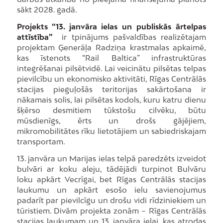
sākt 2028. gadā.
Projekts “13. janvāra ielas un publiskās ārtelpas
attīstība”
ir tpinājums pašvaldības realizētajam
projektam Ģenerāļa Radziņa krastmalas apkaimē,
kas īstenots “Rail Baltica” infrastruktūras
integrēšanai pilsētvidē. Lai veicinātu pilsētas telpas
pievilcību un ekonomisko aktivitāti, Rīgas Centrālās
stacijas pieguļošās teritorijas sakārtošana ir
nākamais solis, lai pilsētas kodols, kuru katru dienu
šķērso desmitiem tūkstošu cilvēku, būtu
mūsdienīgs, ērts un drošs gājējiem,
mikromobilitātes rīku lietotājiem un sabiedriskajam
transportam.
13. janvāra un Marijas ielas telpā paredzēts izveidot
bulvāri ar koku aleju, tādējādi turpinot Bulvāru
loku apkārt Vecrīgai, bet Rīgas Centrālās stacijas
laukumu un apkārt esošo ielu savienojumus
padarīt par pievilcīgu un drošu vidi rīdziniekiem un
tūristiem. Divām projekta zonām – Rīgas Centrālās
stacijas laukumam un 13. janvāra ielai, kas atrodas