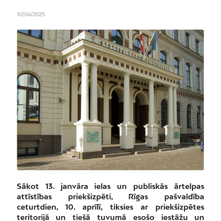
10/04/2025
Sākot 13. janvāra ielas un publiskās ārtelpas
attīstības priekšizpēti, Rīgas pašvaldība
ceturtdien, 10. aprīlī, tiksies ar priekšizpētes
teritorijā un tiešā tuvumā esošo iestāžu un