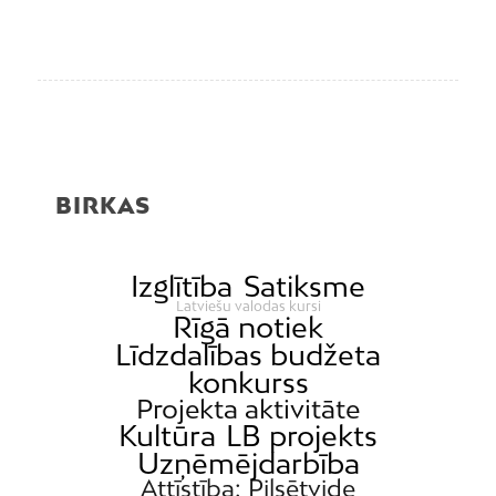
BIRKAS
Izglītība
Satiksme
Latviešu valodas kursi
Rīgā notiek
Līdzdalības budžeta
konkurss
Projekta aktivitāte
Kultūra
LB projekts
Uzņēmējdarbība
Attīstība; Pilsētvide