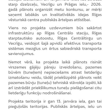
starp dzelzceļu, Vecrīgu un Prāgas ielu,- 2026.
gadā plānots organizēt metu konkursu, ar mērķi
saņemt labākās un kvalitatīvākās idejas Rīgas
vēsturiskā centra publiskās ārtelpas attīstībai.
Viens no projekta uzdevumiem būs sakārtot
infrastruktūru ap Rīgas Centrālo staciju, Rīgas
starptautisko autoostu, Rīgas Centrāltirgu un
Vecrīgu, veidojot šajā apvidū efektīvus transporta
sistēmas mezglus un ērtus sabiedriskā transporta
savienojumus.
Ņemot vērā, ka projekta laikā plānots risināt
virszemes gājēju pāreju izveidošanu, pazemes
būvēm (tuneļiem) nepieciešams atrast lietderīgu
izmatošanu veidu, tādēļ priekšizpētē plānots veikt
pazemes būvju (tuneļu) tehniskā stāvokļa izpēti, kā
arī izstrādāt priekšlikumus tuneļu pielāgošanai citu
lietderīgu funkciju nodrošināšanai.
Projekta teritorija ir gan 13. janvāra iela, gan tai
pieguļošās teritorijas. Publiskās ārtelpas, ielu un