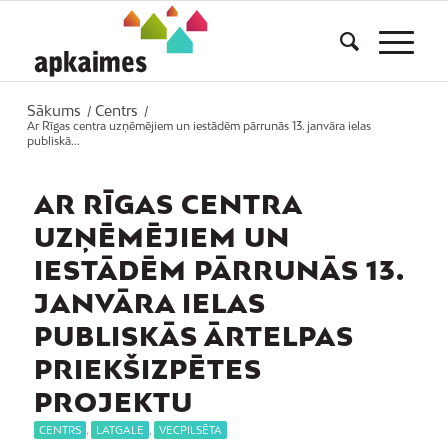
Sākums
Centrs
/
/
Ar Rīgas centra uzņēmējiem un iestādēm pārrunās 13. janvāra ielas
publiskā...
AR RĪGAS CENTRA
UZŅĒMĒJIEM UN
IESTĀDĒM PĀRRUNĀS 13.
JANVĀRA IELAS
PUBLISKĀS ĀRTELPAS
PRIEKŠIZPĒTES
PROJEKTU
CENTRS
,
LATGALE
,
VECPILSĒTA