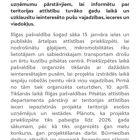
uzņēmumu pārstāvjiem, lai informētu par
teritorijas attīstību tuvāko gadu laikā un
uzklausītu ieinteresēto pušu vajadzības, ieceres un
viedokļus.
Rīgas pašvaldība šogad sāka 13. janvāra ielas un
publiskās ārtelpas attīstības priekšizpēti, lai
nodrošinātu gājējiem, mikromobilitātes rīku
lietotājiem un sabiedriskajam transportam drošu
un ērtu kustību pilsētas centrā. Priekšizpētes laikā
pašvaldība organizēs tikšanās ar dažādām
ieinteresētajām pusēm, lai projekta izstrādēs laikā
iespēju robežās ņemtu vērā viņu vajadzības. Pirmā
no tām tiek organizēta ceturtdien, 10. aprīlī.
Tikšanās laikā Rīgas pašvaldības Pilsētas attīstības
departamenta pārstāvji ar teritorijas attīstības
ieceri iepazīstinās projekta teritorijā esošos
uzņēmējus un iestādes. Plānots, ka projekta
priekšizpēte tiks pabeigta līdz 2026. gada
sākumam, pēc kā tiks organizēts gan metu
konkurss, gan projektēšanas darbi. Būvniecības
darbus atkarībā no pieejamā finansējuma plānots