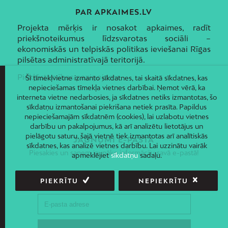
PAR APKAIMES.LV
Projekta mērķis ir nosakot apkaimes, radīt
priekšnoteikumus līdzsvarotas sociāli –
ekonomiskās un telpiskās politikas ieviešanai Rīgas
pilsētas administratīvajā teritorijā.
Piekļūstamības paziņojums
Šī tīmekļvietne izmanto sīkdatnes, tai skaitā sīkdatnes, kas
nepieciešamas tīmekļa vietnes darbībai. Ņemot vērā, ka
interneta vietne nedarbosies, ja sīkdatnes netiks izmantotas, šo
sīkdatņu izmantošanai piekrišana netiek prasīta. Papildus
nepieciešamajām sīkdatnēm (cookies), lai uzlabotu vietnes
darbību un pakalpojumus, kā arī analizētu lietotājus un
pielāgotu saturu, šajā vietnē tiek izmantotas arī analītiskās
JAUNUMI E-PASTĀ
sīkdatnes, kas analizē vietnes darbību. Lai uzzinātu vairāk
Piesakies un saņem jaunāko informāciju savā e-pastā!
apmeklējiet
sīkdatņu
sadaļu.
PIEKRĪTU
NEPIEKRĪTU