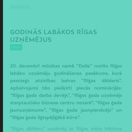
20/12/2022
GODINĀS LABĀKOS RĪGAS
UZŅĒMĒJUS
RĪGA
20. decembrī mūzikas namā “Daile” notiks Rīgas
labāko uzņēmēju godināšanas pasākums, kurā
pasniegs atzinības balvas “Rīgas dālderis”.
Apbalvojumi tiks piešķirti piecās nominācijās:
“Rīgas gada darba devējs”, “Rīgas gada uzņēmējs
starptautisko biznesa centru nozarē”, “Rīgas gada
jaunuzņēmums”, “Rīgas gada jaunpienācējs” un
“Rīgas gada ilgtspējīgākā būve”.
“Rīgas dālderu” saņēmēji ar Rīgas mēra Mārtiņa