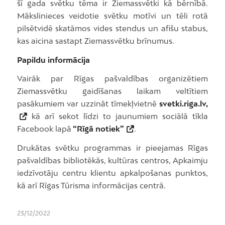
šī gada svētku tēma ir Ziemassvētki kā bērnībā.
Mākslinieces veidotie svētku motīvi un tēli rotā
pilsētvidē skatāmos vides stendus un afišu stabus,
kas aicina sastapt Ziemassvētku brīnumus.
Papildu informācija
Vairāk par Rīgas pašvaldības organizētiem
Ziemassvētku gaidīšanas laikam veltītiem
pasākumiem var uzzināt tīmekļvietnē
svetki.riga.lv,
kā arī sekot līdzi to jaunumiem sociālā tīkla
Facebook lapā
“Rīgā notiek”
.
Drukātas svētku programmas ir pieejamas Rīgas
pašvaldības bibliotēkās, kultūras centros, Apkaimju
iedzīvotāju centru klientu apkalpošanas punktos,
kā arī Rīgas Tūrisma informācijas centrā.
23/12/2022