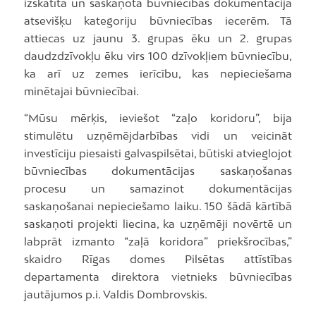
izskatīta un saskaņota būvniecības dokumentācija
atsevišķu kategoriju būvniecības iecerēm. Tā
attiecas uz jaunu 3. grupas ēku un 2. grupas
daudzdzīvokļu ēku virs 100 dzīvokļiem būvniecību,
ka arī uz zemes ierīcību, kas nepieciešama
minētajai būvniecībai.
“Mūsu mērķis, ieviešot “zaļo koridoru”, bija
stimulētu uzņēmējdarbības vidi un veicināt
investīciju piesaisti galvaspilsētai, būtiski atvieglojot
būvniecības dokumentācijas saskaņošanas
procesu un samazinot dokumentācijas
saskaņošanai nepieciešamo laiku. 150 šādā kārtībā
saskaņoti projekti liecina, ka uzņēmēji novērtē un
labprāt izmanto “zaļā koridora” priekšrocības,”
skaidro Rīgas domes Pilsētas attīstības
departamenta direktora vietnieks būvniecības
jautājumos p.i. Valdis Dombrovskis.