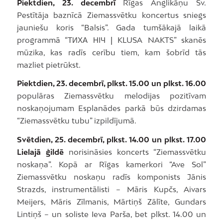
Piektdien, 23. decembrī
Rīgas Anglikāņu Sv.
Pestītāja baznīcā Ziemassvētku koncertus sniegs
jauniešu koris “Balsis”. Gada tumšākajā laikā
programmā “ТИХА НIЧ | KLUSA NAKTS” skanēs
mūzika, kas radīs cerību tiem, kam šobrīd tās
mazliet pietrūkst.
Piektdien, 23. decembrī, plkst. 15.00 un plkst. 16.00
populāras Ziemassvētku melodijas pozitīvam
noskaņojumam Esplanādes parkā būs dzirdamas
“Ziemassvētku tubu” izpildījumā.
Svētdien, 25. decembrī, plkst. 14.00 un plkst. 17.00
Lielajā ģildē
norisināsies koncerts “Ziemassvētku
noskaņa”. Kopā ar Rīgas kamerkori “Ave Sol”
Ziemassvētku noskaņu radīs komponists Jānis
Strazds, instrumentālisti – Māris Kupčs, Aivars
Meijers, Māris Zīlmanis, Mārtiņš Zālīte, Gundars
Lintiņš – un soliste Ieva Parša, bet plkst. 14.00 un