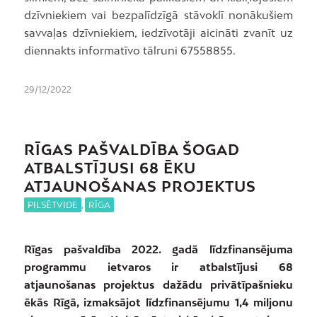
dzīvniekiem vai bezpalīdzīgā stāvoklī nonākušiem
savvaļas dzīvniekiem, iedzīvotāji aicināti zvanīt uz
diennakts informatīvo tālruni 67558855.
29/12/2022
RĪGAS PAŠVALDĪBA ŠOGAD
ATBALSTĪJUSI 68 ĒKU
ATJAUNOŠANAS PROJEKTUS
PILSĒTVIDE
,
RĪGA
Rīgas pašvaldība 2022. gadā līdzfinansējuma
programmu ietvaros ir atbalstījusi 68
atjaunošanas projektus dažādu privātīpašnieku
ēkās Rīgā, izmaksājot līdzfinansējumu 1,4 miljonu