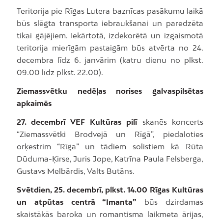
Teritorija pie Rīgas Lutera baznīcas pasākumu laikā
būs slēgta transporta iebraukšanai un paredzēta
tikai gājējiem. Iekārtotā, izdekorētā un izgaismotā
teritorija mierīgām pastaigām būs atvērta no 24.
decembra līdz 6. janvārim (katru dienu no plkst.
09.00 līdz plkst. 22.00).
Ziemassvētku nedēļas norises galvaspilsētas
apkaimēs
27. decembrī VEF Kultūras pilī
skanēs koncerts
“Ziemassvētki Brodvejā un Rīgā”, piedaloties
orķestrim “Rīga” un tādiem solistiem kā Rūta
Dūduma-Ķirse, Juris Jope, Katrīna Paula Felsberga,
Gustavs Melbārdis, Valts Butāns.
Svētdien, 25. decembrī, plkst. 14.00 Rīgas Kultūras
un atpūtas centrā “Imanta”
būs dzirdamas
skaistākās baroka un romantisma laikmeta ārijas,