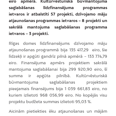
eiro apmērā. Kultūrvēsturiskā būvmantojuma
saglabāšanas līdzfinansējuma programmas
ietvaros ir atbalstīti 57 projekti, dzīvojamo māju
atjaunošanas programmas ietvaros – 8 projekti un
sakrālā mantojuma saglabāšanas programma
ietvaros – 3 projekti.
Rīgas domes līdzfinansējums dzīvojamo māju
atjaunošanas programmā bija 135 417,29 eiro, šie
līdzekļi ir apgūti gandrīz pilnā apmērā – 133 774,79
eiro. Finansējuma apmērs projektiem sakrālā
mantojuma saglabāšanai bija 299 920,90 eiro, šī
summa ir apgūta pilnībā. Kultūrvēsturiskā
būvmantojuma saglabāšanas projektiem
pieejamais finansējums bija 1 039 661,83 eiro, no
kuriem izlietoti 968 056,99 eiro. No kopējās visu
projektu budžeta summas izlietoti 95,03 %.
Aicinām pietiekties ēku atjaunošanas un mājām