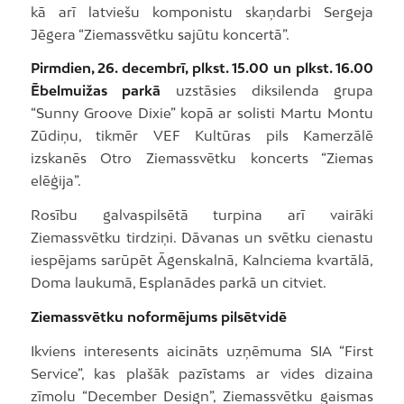
kā arī latviešu komponistu skaņdarbi Sergeja
Jēgera “Ziemassvētku sajūtu koncertā”.
Pirmdien, 26. decembrī, plkst. 15.00 un plkst. 16.00
Ēbelmuižas parkā
uzstāsies diksilenda grupa
“Sunny Groove Dixie” kopā ar solisti Martu Montu
Zūdiņu, tikmēr VEF Kultūras pils Kamerzālē
izskanēs Otro Ziemassvētku koncerts “Ziemas
elēģija”.
Rosību galvaspilsētā turpina arī vairāki
Ziemassvētku tirdziņi. Dāvanas un svētku cienastu
iespējams sarūpēt Āgenskalnā, Kalnciema kvartālā,
Doma laukumā, Esplanādes parkā un citviet.
Ziemassvētku noformējums pilsētvidē
Ikviens interesents aicināts uzņēmuma SIA “First
Service”, kas plašāk pazīstams ar vides dizaina
zīmolu “December Design”, Ziemassvētku gaismas