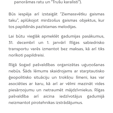
panorāmas ratu un “Trušu karalisti”).
Būs iespēja arī izstaigāt “Ziemassvētku gaismas
taku”, aplūkojot mirdzošus gaismas objektus, kur
tos papildinās pazīstamas melodijas.
Lai būtu vieglāk apmeklēt gadumijas pasākumus,
31. decembrī un 1. janvārī Rīgas sabiedrisko
transportu varēs izmantot bez maksas, kā arī tiks
norīkoti papildreisi.
Rīgā šogad pašvaldības organizētas uguņošanas
nebūs. Šāds lēmums skaidrojams ar starptautisko
ģeopolitisko situāciju un trokšņu līmeni, kas var
asociēties ar karu, kā arī ar vēlmi mazināt vides
piesārņojumu un netraumēt mājdzīvniekus. Rīgas
pašvaldība arī aicina iedzīvotājus gadumijā
neizmantot pirotehnikas izstrādājumus.