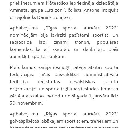
priekšnesumiem klātesošos iepriecināja dziedātāja
Aminata, grupa „Citi zēni”, čellists Antons Trocjuks
un vijolnieks Daniils Bulajevs.
Apbalvojuma „Rīgas sporta laureāts 2022”
nominācijām bija izvirzīti pazīstami sportisti un
sabiedrībā labi zināmi treneri, populāras
komandas, kā arī skatītāju un dalībnieku plaši
apmeklēti sporta notikumi.
Pieteikumus varēja iesniegt Latvijā atzītas sporta
federācijas, Rīgas pašvaldības administratīvajā
teritorijā reģistrētas nevalstiskās sporta
organizācijas un sporta izglītības iestādes. Komisija
vērtēja atskaites periodu no šī gada 1. janvāra līdz
30. novembrim.
Apbalvojumu „Rīgas sporta laureāts 2022”
galvaspilsētas labākajiem sportistiem, treneriem un
komandām par teicamiem rezultātiem un augstiem