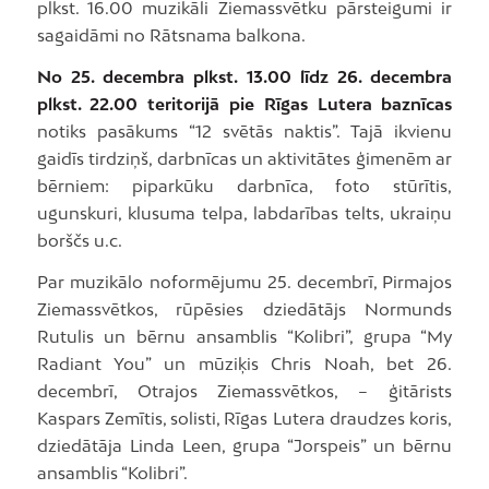
plkst. 16.00 muzikāli Ziemassvētku pārsteigumi ir
sagaidāmi no Rātsnama balkona.
No 25. decembra plkst. 13.00 līdz 26. decembra
plkst. 22.00 teritorijā pie Rīgas Lutera baznīcas
notiks pasākums “12 svētās naktis”. Tajā ikvienu
gaidīs tirdziņš, darbnīcas un aktivitātes ģimenēm ar
bērniem: piparkūku darbnīca, foto stūrītis,
ugunskuri, klusuma telpa, labdarības telts, ukraiņu
borščs u.c.
Par muzikālo noformējumu 25. decembrī, Pirmajos
Ziemassvētkos, rūpēsies dziedātājs Normunds
Rutulis un bērnu ansamblis “Kolibri”, grupa “My
Radiant You” un mūziķis Chris Noah, bet 26.
decembrī, Otrajos Ziemassvētkos, – ģitārists
Kaspars Zemītis, solisti, Rīgas Lutera draudzes koris,
dziedātāja Linda Leen, grupa “Jorspeis” un bērnu
ansamblis “Kolibri”.