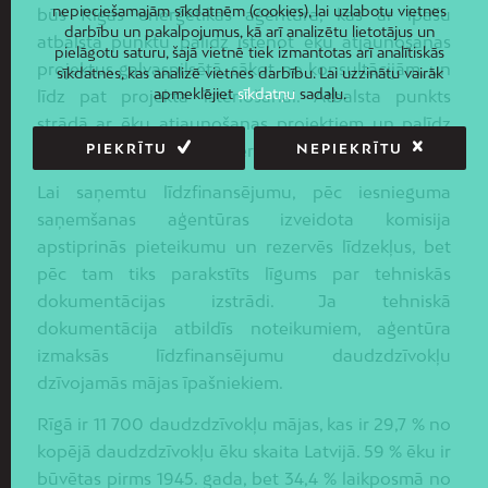
nepieciešamajām sīkdatnēm (cookies), lai uzlabotu vietnes
būs Rīgas enerģētikas aģentūra, kas ar īpašu
darbību un pakalpojumus, kā arī analizētu lietotājus un
atbalsta punktu palīdz īstenot ēku atjaunošanas
pielāgotu saturu, šajā vietnē tiek izmantotas arī analītiskās
projektus galvaspilsētā, sākot no konsultācijām, un
sīkdatnes, kas analizē vietnes darbību. Lai uzzinātu vairāk
apmeklējiet
sīkdatņu
sadaļu.
līdz pat projekta īstenošanai. Atbalsta punkts
strādā ar ēku atjaunošanas projektiem un palīdz
novērst identificētās barjeras.
PIEKRĪTU
NEPIEKRĪTU
Lai saņemtu līdzfinansējumu, pēc iesnieguma
saņemšanas aģentūras izveidota komisija
apstiprinās pieteikumu un rezervēs līdzekļus, bet
pēc tam tiks parakstīts līgums par tehniskās
dokumentācijas izstrādi. Ja tehniskā
dokumentācija atbildīs noteikumiem, aģentūra
izmaksās līdzfinansējumu daudzdzīvokļu
dzīvojamās mājas īpašniekiem.
Rīgā ir 11 700 daudzdzīvokļu mājas, kas ir 29,7 % no
kopējā daudzdzīvokļu ēku skaita Latvijā. 59 % ēku ir
būvētas pirms 1945. gada, bet 34,4 % laikposmā no