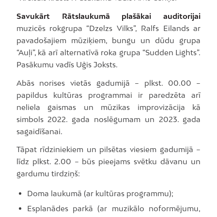
Savukārt Rātslaukumā plašākai auditorijai
muzicēs rokgrupa “Dzelzs Vilks”, Ralfs Eilands ar
pavadošajiem mūziķiem, bungu un dūdu grupa
“Auļi”, kā arī alternatīvā roka grupa “Sudden Lights”.
Pasākumu vadīs Uģis Joksts.
Abās norises vietās gadumijā – plkst. 00.00 –
papildus kultūras programmai ir paredzēta arī
neliela gaismas un mūzikas improvizācija kā
simbols 2022. gada noslēgumam un 2023. gada
sagaidīšanai.
Tāpat rīdziniekiem un pilsētas viesiem gadumijā –
līdz plkst. 2.00 – būs pieejams svētku dāvanu un
gardumu tirdziņš:
Doma laukumā (ar kultūras programmu);
Esplanādes parkā (ar muzikālo noformējumu,