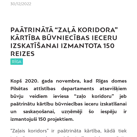
30/12/2022
PAĀTRINĀTĀ “ZAĻĀ KORIDORA”
KĀRTĪBA BŪVNIECĪBAS IECERU
IZSKATĪŠANAI IZMANTOTA 150
REIZES
RĪGA
Kopš 2020. gada novembra, kad Rīgas domes
Pilsētas attīstības departaments atsevišķiem
būvju veidiem ieviesa “zaļo koridoru” jeb
paātrinātu kārtību būvniecības ieceru izskatīšanai
un saskaņošanai, uzņēmēji šo iespēju ir
izmantojuši 150 projektiem.
“Zaļais koridors” ir paātrināta kārtība, kādā tiek