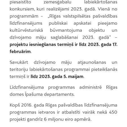
piesaistīto zemesgabalu labiekārtošanas
konkursiem, kuri realizējami 2023. gadā. Vienā no
programmām – „Rīgas valstspilsētas pašvaldības
līdzfinansējums publiskai apskatei pieejamo
kultūrvēsturiskā būvmantojuma objektu un
dzīvojamo māju saglabāšanai 2023. gadā” –
projektu iesniegšanas termiņš ir līdz 2023. gada 17.
februārim
.
Savukārt dzīvojamo māju atjaunošanas un
teritoriju labiekārtošanas programmai pieteikšanās
termiņš ir
līdz 2023. gada 5. maijam
.
Līdzfinansējuma programmas administrē Rīgas
domes Īpašuma departaments.
Kopš 2016. gada Rīgas pašvaldības līdzfinansējuma
programmas ietvaros ir atbalstīti vairāk nekā 450
projekti gandrīz 6 miljonu eiro apmērā.