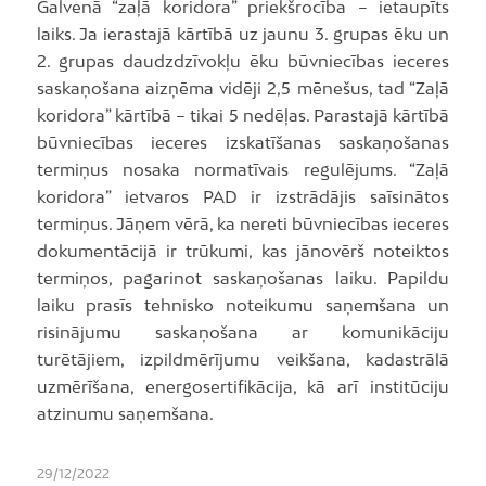
Galvenā “zaļā koridora” priekšrocība – ietaupīts
laiks. Ja ierastajā kārtībā uz jaunu 3. grupas ēku un
2. grupas daudzdzīvokļu ēku būvniecības ieceres
saskaņošana aizņēma vidēji 2,5 mēnešus, tad “Zaļā
koridora” kārtībā – tikai 5 nedēļas. Parastajā kārtībā
būvniecības ieceres izskatīšanas saskaņošanas
termiņus nosaka normatīvais regulējums. “Zaļā
koridora” ietvaros PAD ir izstrādājis saīsinātos
termiņus. Jāņem vērā, ka nereti būvniecības ieceres
dokumentācijā ir trūkumi, kas jānovērš noteiktos
termiņos, pagarinot saskaņošanas laiku. Papildu
laiku prasīs tehnisko noteikumu saņemšana un
risinājumu saskaņošana ar komunikāciju
turētājiem, izpildmērījumu veikšana, kadastrālā
uzmērīšana, energosertifikācija, kā arī institūciju
atzinumu saņemšana.
29/12/2022