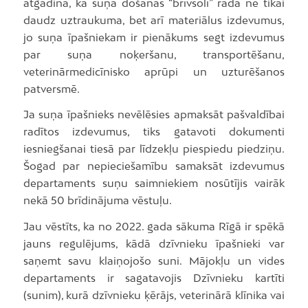
atgādina, ka suņa došanās “brīvsolī” rada ne tikai
daudz uztraukuma, bet arī materiālus izdevumus,
jo suņa īpašniekam ir pienākums segt izdevumus
par suņa noķeršanu, transportēšanu,
veterinārmedicīnisko aprūpi un uzturēšanos
patversmē.
Ja suņa īpašnieks nevēlēsies apmaksāt pašvaldībai
radītos izdevumus, tiks gatavoti dokumenti
iesniegšanai tiesā par līdzekļu piespiedu piedziņu.
Šogad par nepieciešamību samaksāt izdevumus
departaments suņu saimniekiem nosūtījis vairāk
nekā 50 brīdinājuma vēstuļu.
Jau vēstīts, ka no 2022. gada sākuma Rīgā ir spēkā
jauns regulējums, kādā dzīvnieku īpašnieki var
saņemt savu klaiņojošo suni. Mājokļu un vides
departaments ir sagatavojis Dzīvnieku kartīti
(sunim), kurā dzīvnieku ķērājs, veterinārā klīnika vai