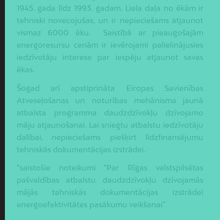
1945. gada līdz 1993. gadam. Liela daļa no ēkām ir
tehniski novecojušas, un ir nepieciešams atjaunot
vismaz 6000 ēku. Saistībā ar pieaugošajām
energoresursu cenām ir ievērojami palielinājusies
iedzīvotāju interese par iespēju atjaunot savas
ēkas.
Šogad arī apstiprināta Eiropas Savienības
Atveseļošanas un noturības mehānisma jaunā
atbalsta programma daudzdzīvokļu dzīvojamo
māju atjaunošanai. Lai sniegtu atbalstu iedzīvotāju
dalībai, nepieciešams piešķirt līdzfinansējumu
tehniskās dokumentācijas izstrādei.
*saistošie noteikumi “Par Rīgas valstspilsētas
pašvaldības atbalstu daudzdzīvokļu dzīvojamās
mājās tehniskās dokumentācijas izstrādei
energoefektivitātes pasākumu veikšanai”