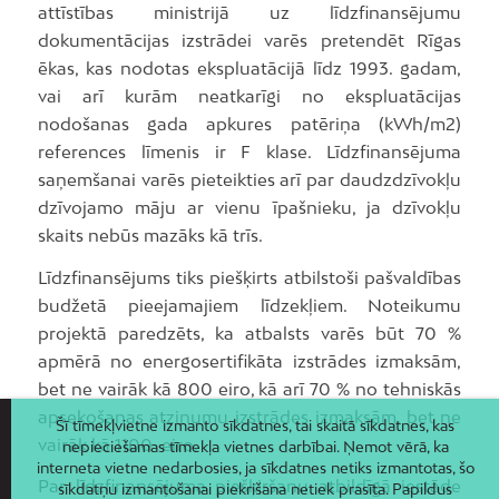
attīstības ministrijā uz līdzfinansējumu
dokumentācijas izstrādei varēs pretendēt Rīgas
ēkas, kas nodotas ekspluatācijā līdz 1993. gadam,
vai arī kurām neatkarīgi no ekspluatācijas
nodošanas gada apkures patēriņa (kWh/m2)
references līmenis ir F klase. Līdzfinansējuma
saņemšanai varēs pieteikties arī par daudzdzīvokļu
dzīvojamo māju ar vienu īpašnieku, ja dzīvokļu
skaits nebūs mazāks kā trīs.
Līdzfinansējums tiks piešķirts atbilstoši pašvaldības
budžetā pieejamajiem līdzekļiem. Noteikumu
projektā paredzēts, ka atbalsts varēs būt 70 %
apmērā no energosertifikāta izstrādes izmaksām,
bet ne vairāk kā 800 eiro, kā arī 70 % no tehniskās
apsekošanas atzinumu izstrādes izmaksām, bet ne
Šī tīmekļvietne izmanto sīkdatnes, tai skaitā sīkdatnes, kas
vairāk kā 1100 eiro.
nepieciešamas tīmekļa vietnes darbībai. Ņemot vērā, ka
interneta vietne nedarbosies, ja sīkdatnes netiks izmantotas, šo
Par līdzfinansējuma piešķiršanu atbildīgā iestāde
sīkdatņu izmantošanai piekrišana netiek prasīta. Papildus