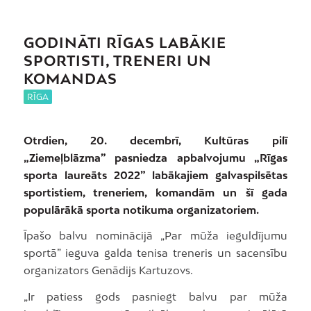
GODINĀTI RĪGAS LABĀKIE
SPORTISTI, TRENERI UN
KOMANDAS
RĪGA
Otrdien, 20. decembrī, Kultūras pilī
„Ziemeļblāzma” pasniedza apbalvojumu „Rīgas
sporta laureāts 2022” labākajiem galvaspilsētas
sportistiem, treneriem, komandām un šī gada
populārākā sporta notikuma organizatoriem.
Īpašo balvu nominācijā „Par mūža ieguldījumu
sportā” ieguva galda tenisa treneris un sacensību
organizators Genādijs Kartuzovs.
„Ir patiess gods pasniegt balvu par mūža