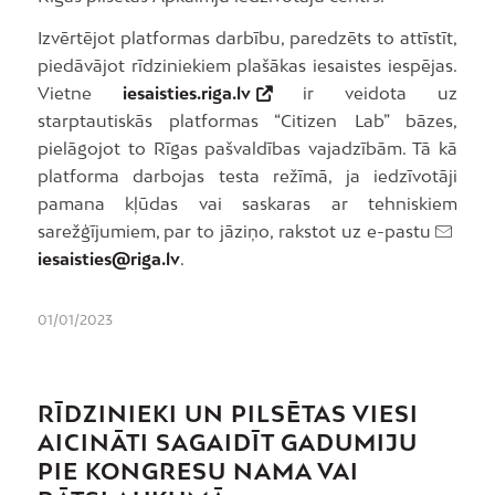
Izvērtējot platformas darbību, paredzēts to attīstīt,
piedāvājot rīdziniekiem plašākas iesaistes iespējas.
Vietne
iesaisties.riga.lv
ir veidota uz
starptautiskās platformas “Citizen Lab” bāzes,
pielāgojot to Rīgas pašvaldības vajadzībām. Tā kā
platforma darbojas testa režīmā, ja iedzīvotāji
pamana kļūdas vai saskaras ar tehniskiem
sarežģījumiem, par to jāziņo, rakstot uz e-pastu
iesaisties@riga.lv
.
01/01/2023
RĪDZINIEKI UN PILSĒTAS VIESI
AICINĀTI SAGAIDĪT GADUMIJU
PIE KONGRESU NAMA VAI