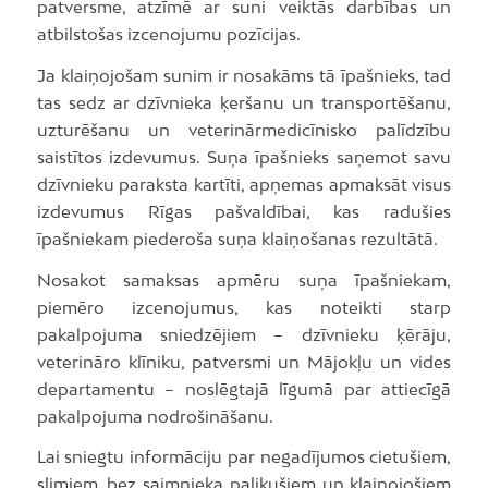
patversme, atzīmē ar suni veiktās darbības un
atbilstošas izcenojumu pozīcijas.
Ja klaiņojošam sunim ir nosakāms tā īpašnieks, tad
tas sedz ar dzīvnieka ķeršanu un transportēšanu,
uzturēšanu un veterinārmedicīnisko palīdzību
saistītos izdevumus. Suņa īpašnieks saņemot savu
dzīvnieku paraksta kartīti, apņemas apmaksāt visus
izdevumus Rīgas pašvaldībai, kas radušies
īpašniekam piederoša suņa klaiņošanas rezultātā.
Nosakot samaksas apmēru suņa īpašniekam,
piemēro izcenojumus, kas noteikti starp
pakalpojuma sniedzējiem – dzīvnieku ķērāju,
veterināro klīniku, patversmi un Mājokļu un vides
departamentu – noslēgtajā līgumā par attiecīgā
pakalpojuma nodrošināšanu.
Lai sniegtu informāciju par negadījumos cietušiem,
slimiem, bez saimnieka palikušiem un klaiņojošiem