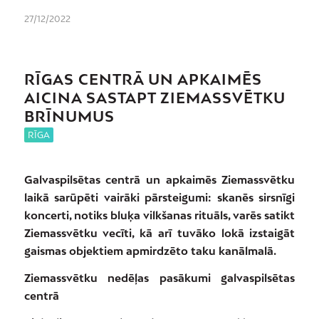
27/12/2022
RĪGAS CENTRĀ UN APKAIMĒS
AICINA SASTAPT ZIEMASSVĒTKU
BRĪNUMUS
RĪGA
Galvaspilsētas centrā un apkaimēs Ziemassvētku
laikā sarūpēti vairāki pārsteigumi: skanēs sirsnīgi
koncerti, notiks bluķa vilkšanas rituāls, varēs satikt
Ziemassvētku vecīti, kā arī tuvāko lokā izstaigāt
gaismas objektiem apmirdzēto taku kanālmalā.
Ziemassvētku nedēļas pasākumi galvaspilsētas
centrā