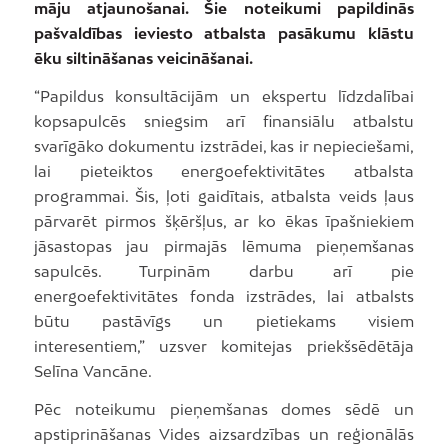
māju atjaunošanai. Šie noteikumi papildinās
pašvaldības ieviesto atbalsta pasākumu klāstu
ēku siltināšanas veicināšanai.
“Papildus konsultācijām un ekspertu līdzdalībai
kopsapulcēs sniegsim arī finansiālu atbalstu
svarīgāko dokumentu izstrādei, kas ir nepieciešami,
lai pieteiktos energoefektivitātes atbalsta
programmai. Šis, ļoti gaidītais, atbalsta veids ļaus
pārvarēt pirmos šķēršļus, ar ko ēkas īpašniekiem
jāsastopas jau pirmajās lēmuma pieņemšanas
sapulcēs. Turpinām darbu arī pie
energoefektivitātes fonda izstrādes, lai atbalsts
būtu pastāvīgs un pietiekams visiem
interesentiem,” uzsver komitejas priekšsēdētāja
Selīna Vancāne.
Pēc noteikumu pieņemšanas domes sēdē un
apstiprināšanas Vides aizsardzības un reģionālās