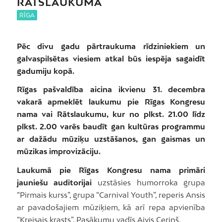
RĀTSLAUKUMĀ
RĪGA
Pēc divu gadu pārtraukuma rīdziniekiem un
galvaspilsētas viesiem atkal būs iespēja sagaidīt
gadumiju kopā.
Rīgas pašvaldība aicina ikvienu 31. decembra
vakarā apmeklēt laukumu pie Rīgas Kongresu
nama vai Rātslaukumu, kur no plkst. 21.00 līdz
plkst. 2.00 varēs baudīt gan kultūras programmu
ar dažādu mūziķu uzstāšanos, gan gaismas un
mūzikas improvizāciju.
Laukumā pie Rīgas Kongresu nama primāri
jauniešu auditorijai
uzstāsies humorroka grupa
“Pirmais kurss”, grupa “Carnival Youth”, reperis Ansis
ar pavadošajiem mūziķiem, kā arī repa apvienība
“Kreisais krasts”. Pasākumu vadīs Aivis Ceriņš.