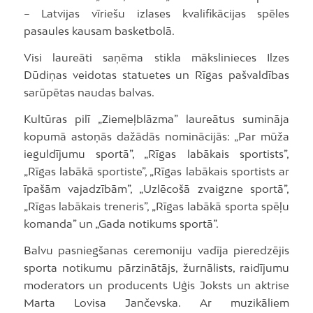
– Latvijas vīriešu izlases kvalifikācijas spēles
pasaules kausam basketbolā.
Visi laureāti saņēma stikla mākslinieces Ilzes
Dūdiņas veidotas statuetes un Rīgas pašvaldības
sarūpētas naudas balvas.
Kultūras pilī „Ziemeļblāzma” laureātus sumināja
kopumā astoņās dažādās nominācijās: „Par mūža
ieguldījumu sportā”, „Rīgas labākais sportists”,
„Rīgas labākā sportiste”, „Rīgas labākais sportists ar
īpašām vajadzībām”, „Uzlēcošā zvaigzne sportā”,
„Rīgas labākais treneris”, „Rīgas labākā sporta spēļu
komanda” un „Gada notikums sportā”.
Balvu pasniegšanas ceremoniju vadīja pieredzējis
sporta notikumu pārzinātājs, žurnālists, raidījumu
moderators un producents Uģis Joksts un aktrise
Marta Lovisa Jančevska. Ar muzikāliem