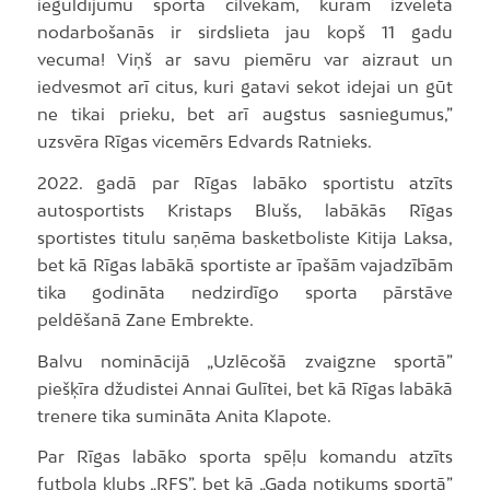
ieguldījumu sportā cilvēkam, kuram izvēlētā
nodarbošanās ir sirdslieta jau kopš 11 gadu
vecuma! Viņš ar savu piemēru var aizraut un
iedvesmot arī citus, kuri gatavi sekot idejai un gūt
ne tikai prieku, bet arī augstus sasniegumus,”
uzsvēra Rīgas vicemērs Edvards Ratnieks.
2022. gadā par Rīgas labāko sportistu atzīts
autosportists Kristaps Blušs, labākās Rīgas
sportistes titulu saņēma basketboliste Kitija Laksa,
bet kā Rīgas labākā sportiste ar īpašām vajadzībām
tika godināta nedzirdīgo sporta pārstāve
peldēšanā Zane Embrekte.
Balvu nominācijā „Uzlēcošā zvaigzne sportā”
piešķīra džudistei Annai Gulītei, bet kā Rīgas labākā
trenere tika sumināta Anita Klapote.
Par Rīgas labāko sporta spēļu komandu atzīts
futbola klubs „RFS”, bet kā „Gada notikums sportā”