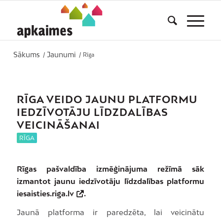
Sākums
Jaunumi
/
/
Rīga
RĪGA VEIDO JAUNU PLATFORMU
IEDZĪVOTĀJU LĪDZDALĪBAS
VEICINĀŠANAI
RĪGA
Rīgas pašvaldība izmēģinājuma režīmā sāk
izmantot jaunu iedzīvotāju līdzdalības platformu
iesaisties.riga.lv
.
Jaunā platforma ir paredzēta, lai veicinātu