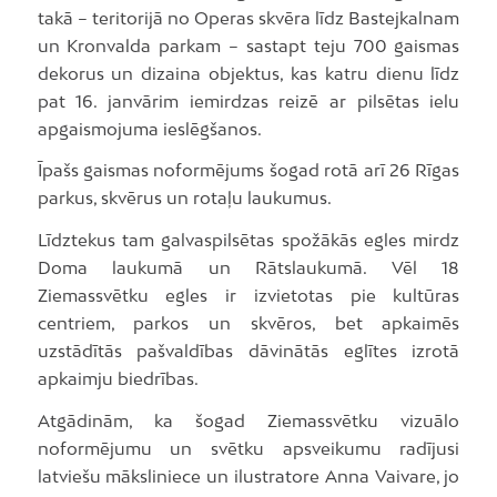
takā – teritorijā no Operas skvēra līdz Bastejkalnam
un Kronvalda parkam – sastapt teju 700 gaismas
dekorus un dizaina objektus, kas katru dienu līdz
pat 16. janvārim iemirdzas reizē ar pilsētas ielu
apgaismojuma ieslēgšanos.
Īpašs gaismas noformējums šogad rotā arī 26 Rīgas
parkus, skvērus un rotaļu laukumus.
Līdztekus tam galvaspilsētas spožākās egles mirdz
Doma laukumā un Rātslaukumā. Vēl 18
Ziemassvētku egles ir izvietotas pie kultūras
centriem, parkos un skvēros, bet apkaimēs
uzstādītās pašvaldības dāvinātās eglītes izrotā
apkaimju biedrības.
Atgādinām, ka šogad Ziemassvētku vizuālo
noformējumu un svētku apsveikumu radījusi
latviešu māksliniece un ilustratore Anna Vaivare, jo