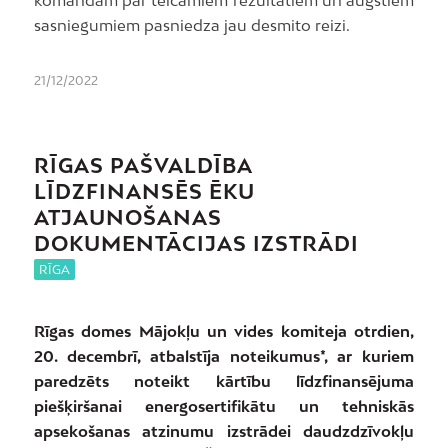
sasniegumiem pasniedza jau desmito reizi.
21/12/2022
RĪGAS PAŠVALDĪBA
LĪDZFINANSĒS ĒKU
ATJAUNOŠANAS
DOKUMENTĀCIJAS IZSTRĀDI
RĪGA
Rīgas domes Mājokļu un vides komiteja otrdien,
20. decembrī, atbalstīja noteikumus*, ar kuriem
paredzēts noteikt kārtību līdzfinansējuma
piešķiršanai energosertifikātu un tehniskās
apsekošanas atzinumu izstrādei daudzdzīvokļu