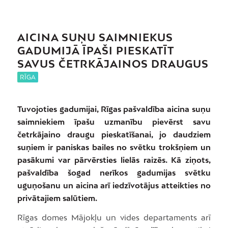
AICINA SUŅU SAIMNIEKUS
GADUMIJĀ ĪPAŠI PIESKATĪT
SAVUS ČETRKĀJAINOS DRAUGUS
RĪGA
Tuvojoties gadumijai, Rīgas pašvaldība aicina suņu
saimniekiem īpašu uzmanību pievērst savu
četrkājaino draugu pieskatīšanai, jo daudziem
suņiem ir paniskas bailes no svētku trokšņiem un
pasākumi var pārvērsties lielās raizēs. Kā ziņots,
pašvaldība šogad nerīkos gadumijas svētku
uguņošanu un aicina arī iedzīvotājus atteikties no
privātajiem salūtiem.
Rīgas domes Mājokļu un vides departaments arī