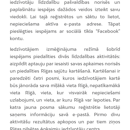
iedzīvotāju līdzdalību pašvaldības norisēs un
paplašinātu iespējas dažādos veidos izteikt savu
viedokli. Lai tajā reģistrētos un sāktu to lietot,
nepieciešama aktīva e-pasta adrese. Tāpat
pieslēgties iespējams ar sociālā tīkla “Facebook”
kontu.
Iedzīvotājiem izmēģinājuma režīmā šobrīd
iespējams piedalīties divās līdzdalības aktivitātēs:
aizpildīt aptauju par iesaisti savas apkaimes norisēs
un piedalīties Rīgas sajūtu kartēšanā. Kartēšanai ir
paredzēti četri posmi, kuros iedzīvotājiem kartē
būs jānorāda sava mīļākā vieta Rīgā, nepatīkamākā
vieta Rīgā, vieta, kur visvairāk nepieciešami
uzlabojumi, un vieta, ar kuru Rīgā var lepoties. Par
katra jauna posma sākumu reģistrētie lietotāji
saņems informāciju savā e-pastā. Pirmo divu
aktivitāšu rezultātus apkopos un par tiem ziņos
Rīgas pilsētas Apkaimju iedzīvotāju centrs.