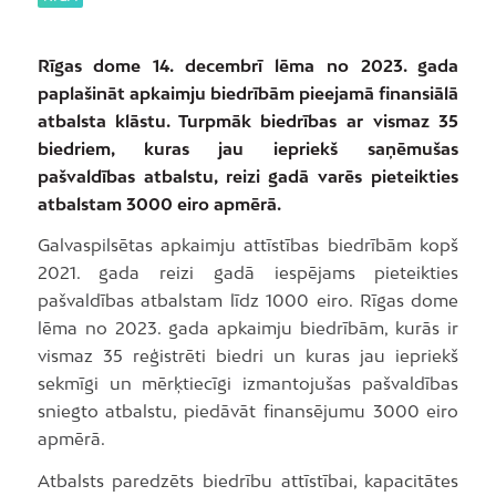
Rīgas dome 14. decembrī lēma no 2023. gada
paplašināt apkaimju biedrībām pieejamā finansiālā
atbalsta klāstu. Turpmāk biedrības ar vismaz 35
biedriem, kuras jau iepriekš saņēmušas
pašvaldības atbalstu, reizi gadā varēs pieteikties
atbalstam 3000 eiro apmērā.
Galvaspilsētas apkaimju attīstības biedrībām kopš
2021. gada reizi gadā iespējams pieteikties
pašvaldības atbalstam līdz 1000 eiro. Rīgas dome
lēma no 2023. gada apkaimju biedrībām, kurās ir
vismaz 35 reģistrēti biedri un kuras jau iepriekš
sekmīgi un mērķtiecīgi izmantojušas pašvaldības
sniegto atbalstu, piedāvāt finansējumu 3000 eiro
apmērā.
Atbalsts paredzēts biedrību attīstībai, kapacitātes