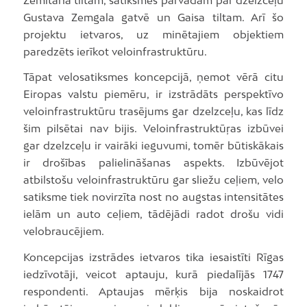
Gustava Zemgala gatvē un Gaisa tiltam. Arī šo
projektu ietvaros, uz minētajiem objektiem
paredzēts ierīkot veloinfrastruktūru.
Tāpat velosatiksmes koncepcijā, ņemot vērā citu
Eiropas valstu piemēru, ir izstrādāts perspektīvo
veloinfrastruktūru trasējums gar dzelzceļu, kas līdz
šim pilsētai nav bijis. Veloinfrastruktūŗas izbūvei
gar dzelzceļu ir vairāki ieguvumi, tomēr būtiskākais
ir drošības palielināšanas aspekts. Izbūvējot
atbilstošu veloinfrastruktūru gar sliežu ceļiem, velo
satiksme tiek novirzīta nost no augstas intensitātes
ielām un auto ceļiem, tādējādi radot drošu vidi
velobraucējiem.
Koncepcijas izstrādes ietvaros tika iesaistīti Rīgas
iedzīvotāji, veicot aptauju, kurā piedalījās 1747
respondenti. Aptaujas mērķis bija noskaidrot