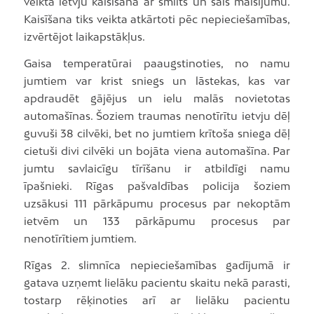
veikta ietvju kaisīšana ar smilts un sāls maisījumu.
Kaisīšana tiks veikta atkārtoti pēc nepieciešamības,
izvērtējot laikapstākļus.
Gaisa temperatūrai paaugstinoties, no namu
jumtiem var krist sniegs un lāstekas, kas var
apdraudēt gājējus un ielu malās novietotas
automašīnas. Šoziem traumas nenotīrītu ietvju dēļ
guvuši 38 cilvēki, bet no jumtiem krītoša sniega dēļ
cietuši divi cilvēki un bojāta viena automašīna. Par
jumtu savlaicīgu tīrīšanu ir atbildīgi namu
īpašnieki. Rīgas pašvaldības policija šoziem
uzsākusi 111 pārkāpumu procesus par nekoptām
ietvēm un 133 pārkāpumu procesus par
nenotīrītiem jumtiem.
Rīgas 2. slimnīca nepieciešamības gadījumā ir
gatava uzņemt lielāku pacientu skaitu nekā parasti,
tostarp rēķinoties arī ar lielāku pacientu