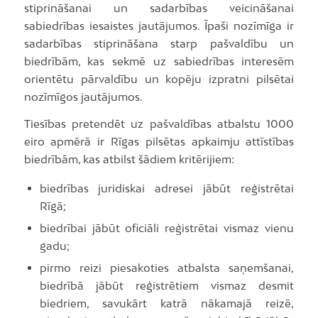
stiprināšanai un sadarbības veicināšanai
sabiedrības iesaistes jautājumos. Īpaši nozīmīga ir
sadarbības stiprināšana starp pašvaldību un
biedrībām, kas sekmē uz sabiedrības interesēm
orientētu pārvaldību un kopēju izpratni pilsētai
nozīmīgos jautājumos.
Tiesības pretendēt uz pašvaldības atbalstu 1000
eiro apmērā ir Rīgas pilsētas apkaimju attīstības
biedrībām, kas atbilst šādiem kritērijiem:
biedrības juridiskai adresei jābūt reģistrētai
Rīgā;
biedrībai jābūt oficiāli reģistrētai vismaz vienu
gadu;
pirmo reizi piesakoties atbalsta saņemšanai,
biedrībā jābūt reģistrētiem vismaz desmit
biedriem, savukārt katrā nākamajā reizē,