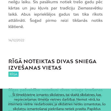
neilgu laiku. Šis pasākums notiek trešo gadu pēc
kārtas un jau kļuvis par tradīciju Ziemassvētku
laikā. Abus iepriekšējos gadus tas tika rīkots
attālināti. Šogad pirmo reizi tikšanās notiks
klātienē.
14/12/2022
RĪGĀ NOTEIKTAS DIVAS SNIEGA
IZVEŠANAS VIETAS
RĪGA
Rīgas pašvaldība noteikusi divas sniega izvešanas
Šī tīmekļvietne izmanto sīkdatnes, tai skaitā sīkdatnes, kas
vietas pilsētā, kur apsaimniekotāji un iedzīvotāji var
nepieciešamas tīmekļa vietnes darbībai. Ņemot vērā, ka
izvest sniegu no attīrītajām teritorijām.
interneta vietne nedarbosies, ja sīkdatnes netiks izmantotas, šo
sīkdatņu izmantošanai piekrišana netiek prasīta. Papildus