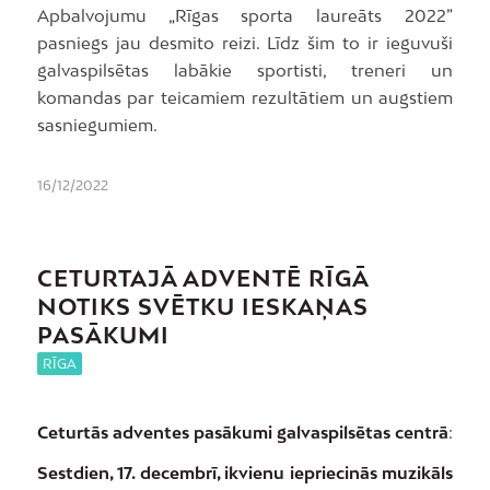
Apbalvojumu „Rīgas sporta laureāts 2022”
pasniegs jau desmito reizi. Līdz šim to ir ieguvuši
galvaspilsētas labākie sportisti, treneri un
komandas par teicamiem rezultātiem un augstiem
sasniegumiem.
16/12/2022
CETURTAJĀ ADVENTĒ RĪGĀ
NOTIKS SVĒTKU IESKAŅAS
PASĀKUMI
RĪGA
Ceturtās adventes pasākumi galvaspilsētas centrā
:
Sestdien, 17. decembrī, ikvienu iepriecinās muzikāls