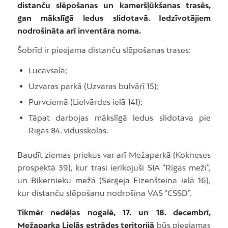
distanču slēpošanas un kameršļūkšanas trasēs,
gan mākslīgā ledus slidotavā. Iedzīvotājiem
nodrošināta arī inventāra noma.
Šobrīd ir pieejama distanču slēpošanas trases:
Lucavsalā;
Uzvaras parkā (Uzvaras bulvārī 15);
Purvciemā (Lielvārdes ielā 141);
Tāpat darbojas mākslīgā ledus slidotava pie
Rīgas 84. vidusskolas.
Baudīt ziemas priekus var arī Mežaparkā (Kokneses
prospektā 39), kur trasi ierīkojuši SIA “Rīgas meži”,
un Biķernieku mežā (Sergeja Eizenšteina ielā 16),
kur distanču slēpošanu nodrošina VAS “CSSD”.
Tikmēr nedēļas nogalē, 17. un 18. decembrī,
Mežaparka Lielās estrādes teritorijā
būs pieejamas