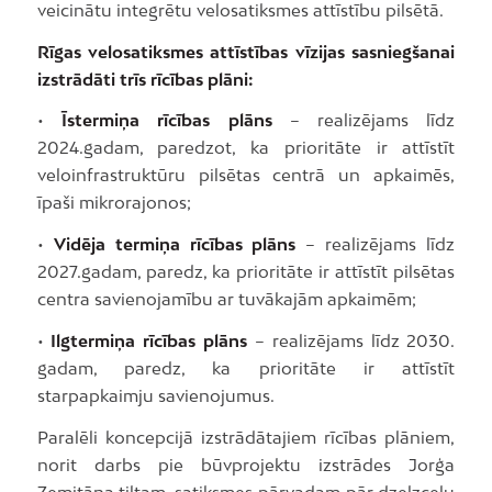
veicinātu integrētu velosatiksmes attīstību pilsētā.
Rīgas velosatiksmes attīstības vīzijas sasniegšanai
izstrādāti trīs rīcības plāni:
•
Īstermiņa rīcības plāns
– realizējams līdz
2024.gadam, paredzot, ka prioritāte ir attīstīt
veloinfrastruktūru pilsētas centrā un apkaimēs,
īpaši mikrorajonos;
•
Vidēja termiņa rīcības plāns
– realizējams līdz
2027.gadam, paredz, ka prioritāte ir attīstīt pilsētas
centra savienojamību ar tuvākajām apkaimēm;
•
Ilgtermiņa rīcības plāns
– realizējams līdz 2030.
gadam, paredz, ka prioritāte ir attīstīt
starpapkaimju savienojumus.
Paralēli koncepcijā izstrādātajiem rīcības plāniem,
norit darbs pie būvprojektu izstrādes Jorģa
Zemitāna tiltam, satiksmes pārvadam pār dzelzceļu