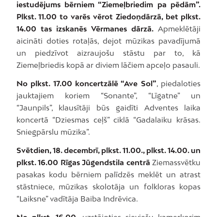
iestudējums bērniem “Ziemeļbriedim pa pēdām”.
Plkst. 11.00 to varēs vērot Ziedoņdārzā, bet plkst.
14.00 tas izskanēs Vērmanes dārzā.
Apmeklētāji
aicināti doties rotaļās, dejot mūzikas pavadījumā
un piedzīvot aizraujošu stāstu par to, kā
Ziemeļbriedis kopā ar diviem lāčiem apceļo pasauli.
No plkst. 17.00 koncertzālē “Ave Sol”
, piedaloties
jauktajiem koriem “Sonante”, “Līgatne” un
“Jaunpils”, klausītāji būs gaidīti Adventes laika
koncertā “Dziesmas ceļš” ciklā “Gadalaiku krāsas.
Sniegpārslu mūzika”.
Svētdien, 18. decembrī, plkst. 11.00., plkst. 14.00. un
plkst. 16.00 Rīgas Jūgendstila centrā
Ziemassvētku
pasakas kodu bērniem palīdzēs meklēt un atrast
stāstniece, mūzikas skolotāja un folkloras kopas
“Laiksne” vadītāja Baiba Indrēvica.
No plkst. 16.00
, uzstājoties sieviešu kamerkorim