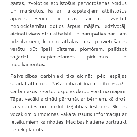
gaitas, izvēloties atbilstošus pārvietošanās veidus
un maršrutus, kā arī laikapstākļiem atbilstošus
apavus. Seniori ir īpaši aicināti izvērtēt
nepieciešamību doties ārpus mājām. Iedzīvotāji
aicināti viens otru atbalstīt un parūpēties par tiem
līdzcilvēkiem, kuriem atkalas laikā pārvietošanās
varētu būt īpaši bīstama, piemēram, palīdzot
sagādāt nepieciešamos pirkumus un
medikamentus.
Pašvaldības darbinieki tiks aicināti pēc iespējas
strādāt attālināti. Pašvaldība aicina arī citu iestāžu
darbiniekus izvērtēt iespējas darbu veikt no mājām.
Tāpat vecāki aicināti pārrunāt ar bērniem, kā droši
pārvietoties un nokļūt izglītības iestādēs. Skolas
vecākiem pirmdienas vakarā izsūtīs informāciju ar
ieteikumiem, kā rīkoties. Mācības klātienē pārtraukt
netiek plānots.