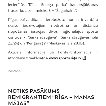
iecienītās “Rīgas Sniega parka” kameršļūkšanas
trases, ko apsaimnieko SIA “Žagarkalns”.
Rīgas pašvaldība ar ierobežotu nomas inventāra
skaitu iedzīvotājiem nodrošina arī distanču
slēpošanas iespējas divos reģionālajos sporta
centros – “Sarkandaugava” (Sarkandaugavas ielā
22/24) un “Ķengarags” (Maskavas ielā 283B).
Aktuālā informācija un kontaktinformācija ir
atrodama tīmekļvietnē
www.sports.riga.lv
.
15/12/2022
NOTIKS PASĀKUMS
REMIGRANTIEM “RĪGA – MANAS
MĀJAS”