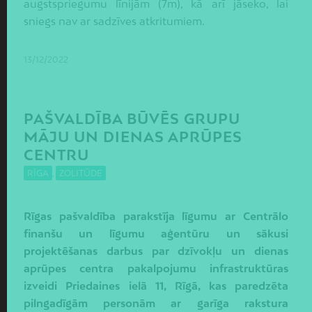
augstspriegumu līnijām (7m), kā arī jāseko, lai
sniegs nav ar sadzīves atkritumiem.
13/12/2022
PAŠVALDĪBA BŪVĒS GRUPU
MĀJU UN DIENAS APRŪPES
CENTRU
RĪGA
,
ZOLITŪDE
Rīgas pašvaldība parakstīja līgumu ar Centrālo
finanšu un līgumu aģentūru un sākusi
projektēšanas darbus par dzīvokļu un dienas
aprūpes centra pakalpojumu infrastruktūras
izveidi Priedaines ielā 11, Rīgā, kas paredzēta
pilngadīgām personām ar garīga rakstura