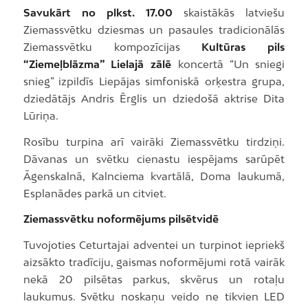
Savukārt no plkst. 17.00
skaistākās latviešu
Ziemassvētku dziesmas un pasaules tradicionālās
Ziemassvētku kompozīcijas
Kultūras pils
“Ziemeļblāzma” Lielajā zālē
koncertā “Un sniegi
snieg” izpildīs Liepājas simfoniskā orķestra grupa,
dziedātājs Andris Ērglis un dziedošā aktrise Dita
Lūriņa.
Rosību turpina arī vairāki Ziemassvētku tirdziņi.
Dāvanas un svētku cienastu iespējams sarūpēt
Āgenskalnā, Kalnciema kvartālā, Doma laukumā,
Esplanādes parkā un citviet.
Ziemassvētku noformējums pilsētvidē
Tuvojoties Ceturtajai adventei un turpinot iepriekš
aizsākto tradīciju, gaismas noformējumi rotā vairāk
nekā 20 pilsētas parkus, skvērus un rotaļu
laukumus. Svētku noskaņu veido ne tikvien LED