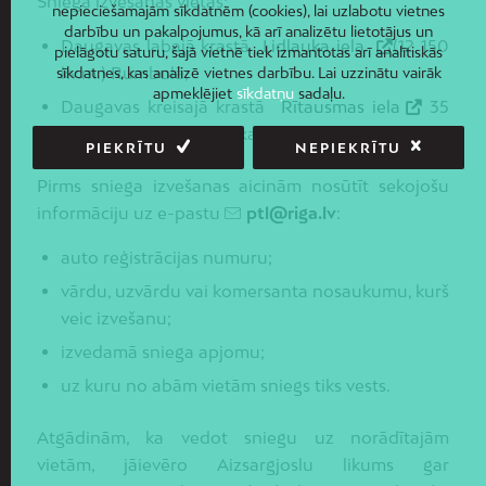
Sniega izvešanas vietas:
nepieciešamajām sīkdatnēm (cookies), lai uzlabotu vietnes
darbību un pakalpojumus, kā arī analizētu lietotājus un
Daugavas labajā krastā
Lidlauka iela
(12 150
pielāgotu saturu, šajā vietnē tiek izmantotas arī analītiskās
kv.m.) Rumbulā;
sīkdatnes, kas analizē vietnes darbību. Lai uzzinātu vairāk
apmeklējiet
sīkdatņu
sadaļu.
Daugavas kreisajā krastā
Rītausmas iela
35
(18 833 kv.m.) Ziepniekkalnā.
PIEKRĪTU
NEPIEKRĪTU
Pirms sniega izvešanas aicinām nosūtīt sekojošu
informāciju uz e-pastu
ptl@riga.lv
:
auto reģistrācijas numuru;
vārdu, uzvārdu vai komersanta nosaukumu, kurš
veic izvešanu;
izvedamā sniega apjomu;
uz kuru no abām vietām sniegs tiks vests.
Atgādinām, ka vedot sniegu uz norādītajām
vietām, jāievēro Aizsargjoslu likums gar