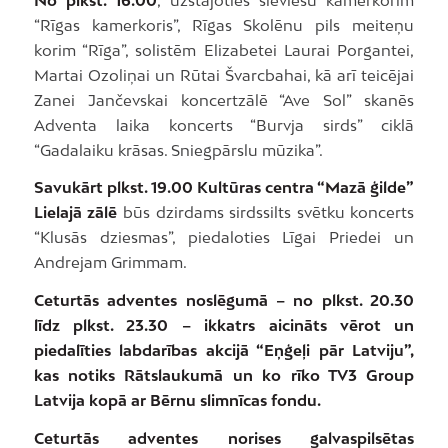
“Rīgas kamerkoris”, Rīgas Skolēnu pils meiteņu
korim “Rīga”, solistēm Elizabetei Laurai Porgantei,
Martai Ozoliņai un Rūtai Švarcbahai, kā arī teicējai
Zanei Jančevskai koncertzālē “Ave Sol” skanēs
Adventa laika koncerts “Burvja sirds” ciklā
“Gadalaiku krāsas. Sniegpārslu mūzika”.
Savukārt plkst. 19.00 Kultūras centra “Mazā ģilde”
Lielajā zālē
būs dzirdams sirdssilts svētku koncerts
“Klusās dziesmas”, piedaloties Līgai Priedei un
Andrejam Grimmam.
Ceturtās adventes noslēgumā – no plkst. 20.30
līdz plkst. 23.30 – ikkatrs aicināts vērot un
piedalīties labdarības akcijā “Eņģeļi pār Latviju”,
kas notiks Rātslaukumā un ko rīko TV3 Group
Latvija kopā ar Bērnu slimnīcas fondu.
Ceturtās adventes norises galvaspilsētas