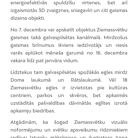
energoefektīvās spuldzīšu virtenes, bet arī
izgaismotās 3D zvaigznes, sniegavīri un citi gaismas
dizaina objekti.
No 7. decembra var apskatīt objektus Ziemassvētku
gaismas takā galvaspilsētas kanālmalā. Mirdzošus
gaismas brīnumus ikviens iedzīvotājs un viesis
varēs aplūkot mēneša garumā no 16. decembra
vakara līdz pat janvāra vidum.
Līdztekus tam galvaspilsētas spožākās egles mirdz
Doma laukumā un Rātslaukumā. Vēl 18
Ziemassvētku egles ir izvietotas pie kultūras
centriem, parkos un skvēros, bet apkaimēs
uzstādītās pašvaldības dāvinātās eglītes izrotā
apkaimju biedrības.
Atgādinām, ka šogad Ziemassvētku vizuālo
noformējumu un svētku apsveikumu rīdziniekiem
radījusi latviešu māksliniece un ilustratore Anna