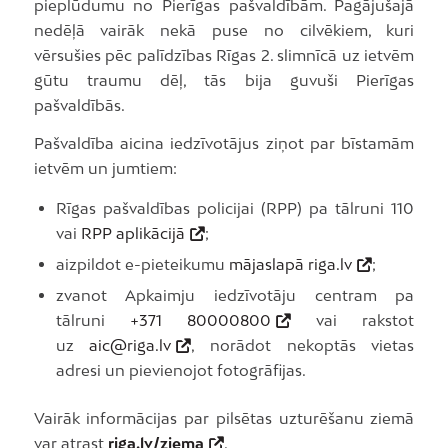
pieplūdumu no Pierīgas pašvaldībām. Pagājušajā
nedēļā vairāk nekā puse no cilvēkiem, kuri
vērsušies pēc palīdzības Rīgas 2. slimnīcā uz ietvēm
gūtu traumu dēļ, tās bija guvuši Pierīgas
pašvaldībās.
Pašvaldība aicina iedzīvotājus ziņot par bīstamām
ietvēm un jumtiem:
Rīgas pašvaldības policijai (RPP) pa tālruni 110
vai
RPP aplikācijā
;
aizpildot e-pieteikumu
mājaslapā riga.lv
;
zvanot Apkaimju iedzīvotāju centram pa
tālruni
+371 80000800
vai rakstot
uz
aic@riga.lv
, norādot nekoptās vietas
adresi un pievienojot fotogrāfijas.
Vairāk informācijas par pilsētas uzturēšanu ziemā
var atrast
riga.lv/ziema
.