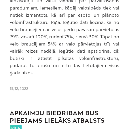
iedzīvotāju un viesu viedokli par pārvietošanās
paradumiem, iemesliem, kādēļ velosipēds tiek vai
netiek izmantots, kā arī par esošo un plānoto
veloinfrastruktūru Rīgā. Iegūtie dati liecina, ka no
velo braucējiem ar velosipēdu pavasarī pārvietojas
79%, vasarā 100%, rudenī 75%, ziemā 30%. Tāpat no
velo braucējiem 54% ar velo pārvietojas trīs vai
vairāk reizes nedēļā. Iegūtie dati apstiprina, cik
būtiski ir attīstīt pilsētas veloinfrastruktūru,
padarot to drošu un ērtu tās lietotājiem visos
gadalaikos.
15/12/2022
APKAIMJU BIEDRĪBĀM BŪS
PIEEJAMS LIELĀKS ATBALSTS
RĪGA