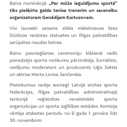
Balva nominācijā
„Par mūža ieguldījumu sportā”
tiks piešķirta galda tenisa trenerim un sacensību
organizatoram Genādijam Kartuzovam.
Visi laureāti saņems stikla mākslinieces Ilzes
Dūdiņas veidotas statuetes un Rīgas pašvaldības
sarūpētas naudas balvas.
Balvu pasniegšanas ceremoniju klātienē vadīs
pieredzējis sporta notikumu pārzinātājs, žurnālists,
raidījumu moderators un producents Uģis Joksts
un aktrise Marta Lovisa Jančevska.
Pieteikumus varēja iesniegt Latvijā atzītas sporta
federācijas, Rīgas pašvaldības administratīvajā
teritorijā reģistrētas nevalstiskās sporta
organizācijas un sporta izglītības iestādes. Komisija
vērtēja atskaites periodu no šī gada 1. janvāra līdz
30. novembrim.