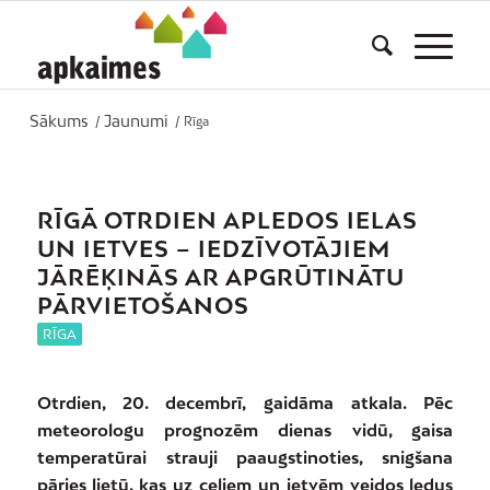
Sākums
Jaunumi
/
/
Rīga
RĪGĀ OTRDIEN APLEDOS IELAS
UN IETVES – IEDZĪVOTĀJIEM
JĀRĒĶINĀS AR APGRŪTINĀTU
PĀRVIETOŠANOS
RĪGA
Otrdien, 20. decembrī, gaidāma atkala. Pēc
meteorologu prognozēm dienas vidū, gaisa
temperatūrai strauji paaugstinoties, snigšana
pāries lietū, kas uz ceļiem un ietvēm veidos ledus