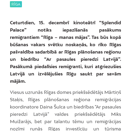
RĪGA
Ceturtdien, 15. decembrī kinoteātrī “Splendid
Palace” notiks iepazīšanās pasākums
remigrantiem “Rīga – manas mājas”. Tas būs kopā
būšanas vakars svētku noskaņās, ko rīko Rīgas
pašvaldība sadarbībā ar Rīgas plānošanas reģionu
un biedrību “Ar pasaules pieredzi Latvijā”.
Pasākumā piedalīsies remigranti, kuri atgriezušies
Latvijā un izvēlējušies Rīgu saukt par savām
mājām.
Viesus uzrunās Rīgas domes priekšsēdētājs Mārtiņš
Staķis, Rīgas plānošanas reģiona remigrācijas
koordinatore Daina Šulca un biedrības “Ar pasaules
pieredzi Latvijā” valdes priekšsēdētājs Miks
Muižarājs, bet par talantu tēmu un remigrācijas
nozīmi runās Rīgas investīciju un tūrisma