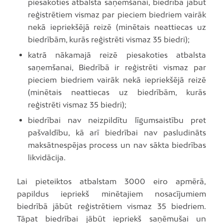
piesakoties atbalsta saņemšanai, biedrībā jābūt
reģistrētiem vismaz par pieciem biedriem vairāk
nekā iepriekšējā reizē (minētais neattiecas uz
biedrībām, kurās reģistrēti vismaz 35 biedri);
katrā nākamajā reizē piesakoties atbalsta
saņemšanai, Biedrībā ir reģistrēti vismaz par
pieciem biedriem vairāk nekā iepriekšējā reizē
(minētais neattiecas uz biedrībām, kurās
reģistrēti vismaz 35 biedri);
biedrībai nav neizpildītu līgumsaistību pret
pašvaldību, kā arī biedrībai nav pasludināts
maksātnespējas process un nav sākta biedrības
likvidācija.
Lai pieteiktos atbalstam 3000 eiro apmērā,
papildus iepriekš minētajiem nosacījumiem
biedrībā jābūt reģistrētiem vismaz 35 biedriem.
Tāpat biedrībai jābūt iepriekš saņēmušai un