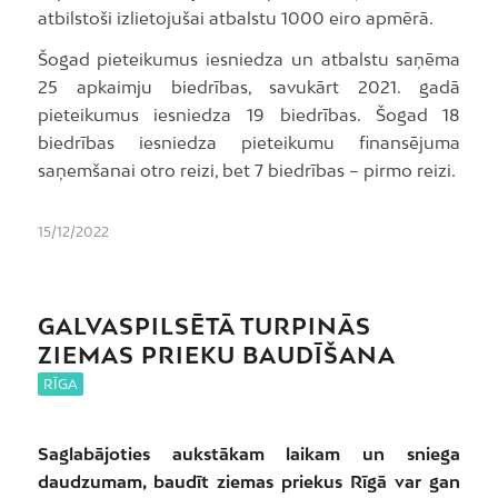
atbilstoši izlietojušai atbalstu 1000 eiro apmērā.
Šogad pieteikumus iesniedza un atbalstu saņēma
25 apkaimju biedrības, savukārt 2021. gadā
pieteikumus iesniedza 19 biedrības. Šogad 18
biedrības iesniedza pieteikumu finansējuma
saņemšanai otro reizi, bet 7 biedrības – pirmo reizi.
15/12/2022
GALVASPILSĒTĀ TURPINĀS
ZIEMAS PRIEKU BAUDĪŠANA
RĪGA
Saglabājoties aukstākam laikam un sniega
daudzumam, baudīt ziemas priekus Rīgā var gan