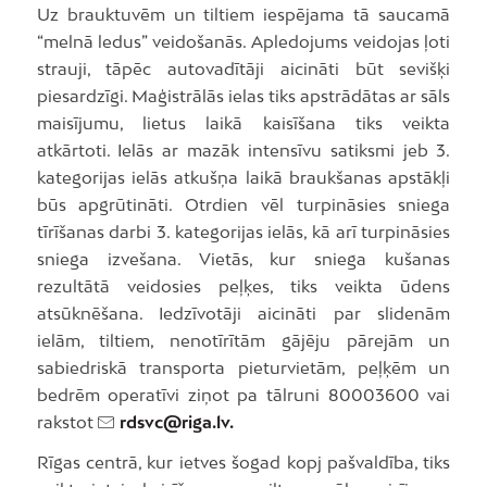
Uz brauktuvēm un tiltiem iespējama tā saucamā
“melnā ledus” veidošanās. Apledojums veidojas ļoti
strauji, tāpēc autovadītāji aicināti būt sevišķi
piesardzīgi. Maģistrālās ielas tiks apstrādātas ar sāls
maisījumu, lietus laikā kaisīšana tiks veikta
atkārtoti. Ielās ar mazāk intensīvu satiksmi jeb 3.
kategorijas ielās atkušņa laikā braukšanas apstākļi
būs apgrūtināti. Otrdien vēl turpināsies sniega
tīrīšanas darbi 3. kategorijas ielās, kā arī turpināsies
sniega izvešana. Vietās, kur sniega kušanas
rezultātā veidosies peļķes, tiks veikta ūdens
atsūknēšana. Iedzīvotāji aicināti par slidenām
ielām, tiltiem, nenotīrītām gājēju pārejām un
sabiedriskā transporta pieturvietām, peļķēm un
bedrēm operatīvi ziņot pa tālruni 80003600 vai
rakstot
rdsvc@riga.lv.
Rīgas centrā, kur ietves šogad kopj pašvaldība, tiks