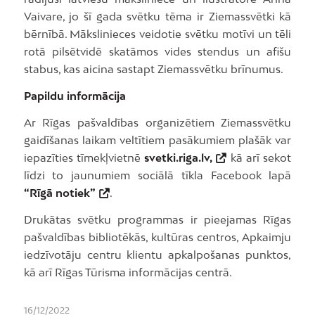
Vaivare, jo šī gada svētku tēma ir Ziemassvētki kā
bērnībā. Mākslinieces veidotie svētku motīvi un tēli
rotā pilsētvidē skatāmos vides stendus un afišu
stabus, kas aicina sastapt Ziemassvētku brīnumus.
Papildu informācija
Ar Rīgas pašvaldības organizētiem Ziemassvētku
gaidīšanas laikam veltītiem pasākumiem plašāk var
iepazīties tīmekļvietnē
svetki.riga.lv,
kā arī sekot
līdzi to jaunumiem sociālā tīkla Facebook lapā
“Rīgā notiek”
.
Drukātas svētku programmas ir pieejamas Rīgas
pašvaldības bibliotēkās, kultūras centros, Apkaimju
iedzīvotāju centru klientu apkalpošanas punktos,
kā arī Rīgas Tūrisma informācijas centrā.
16/12/2022