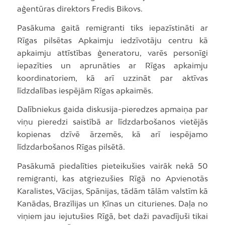
aģentūras direktors Fredis Bikovs.
Pasākuma gaitā remigranti tiks iepazīstināti ar
Rīgas pilsētas Apkaimju iedzīvotāju centru kā
apkaimju attīstības ģeneratoru, varēs personīgi
iepazīties un aprunāties ar Rīgas apkaimju
koordinatoriem, kā arī uzzināt par aktīvas
līdzdalības iespējām Rīgas apkaimēs.
Dalībniekus gaida diskusija-pieredzes apmaiņa par
viņu pieredzi saistībā ar līdzdarbošanos vietējās
kopienas dzīvē ārzemēs, kā arī iespējamo
līdzdarbošanos Rīgas pilsētā.
Pasākumā piedalīties pieteikušies vairāk nekā 50
remigranti, kas atgriezušies Rīgā no Apvienotās
Karalistes, Vācijas, Spānijas, tādām tālām valstīm kā
Kanādas, Brazīlijas un Ķīnas un citurienes. Daļa no
viņiem jau iejutušies Rīgā, bet daži pavadījuši tikai