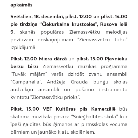
apkaimēs
:
Svētdien, 18. decembrī, plkst. 12.00 un plkst. 14.00
pie tirdziņa “Čiekurkalna krustceles”, Rusova ielā
9
, skanēs populāras Ziemassvētku melodijas
pozitīvam noskaņojumam “Ziemassvētku tubu”
izpildījumā.
Plkst. 12.00 Miera dārzā
un
plkst. 15.00 Pļavnieku
bērzu birzī
Ziemassvētku mūzikas programmā
“Tuvāk mājām” varēs dzirdēt zvanu ansambli
“Campanella”, Andžeja Grauda bungu skolas
audzēkņu ansambli un pūšamo instrumentu
kvintetu “Ziemassvētku prieks”.
Plkst. 15.00 VEF Kultūras pils Kamerzālē
būs
skatāma muzikāla pasaka “Sniegbaltītes skola”, kur
īpaši gaidītas būs ģimenes ar pirmsskolas vecuma
bērniem un jaunāko klašu skolēniem.