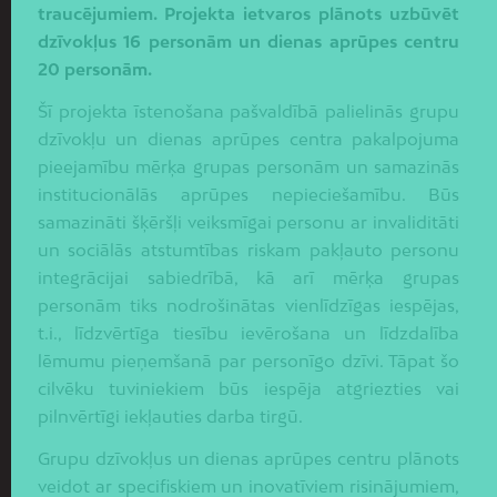
traucējumiem. Projekta ietvaros plānots uzbūvēt
dzīvokļus 16 personām un dienas aprūpes centru
20 personām.
Šī projekta īstenošana pašvaldībā palielinās grupu
dzīvokļu un dienas aprūpes centra pakalpojuma
pieejamību mērķa grupas personām un samazinās
institucionālās aprūpes nepieciešamību. Būs
samazināti šķēršļi veiksmīgai personu ar invaliditāti
un sociālās atstumtības riskam pakļauto personu
integrācijai sabiedrībā, kā arī mērķa grupas
personām tiks nodrošinātas vienlīdzīgas iespējas,
t.i., līdzvērtīga tiesību ievērošana un līdzdalība
lēmumu pieņemšanā par personīgo dzīvi. Tāpat šo
cilvēku tuviniekiem būs iespēja atgriezties vai
pilnvērtīgi iekļauties darba tirgū.
Grupu dzīvokļus un dienas aprūpes centru plānots
veidot ar specifiskiem un inovatīviem risinājumiem,