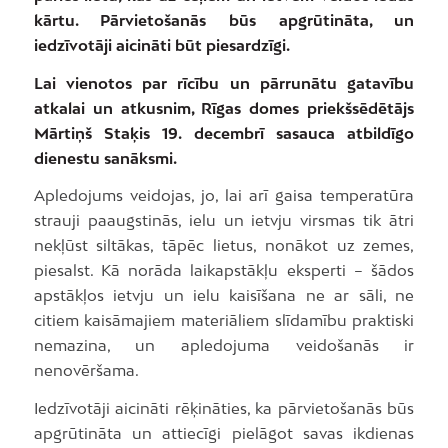
kārtu. Pārvietošanās būs apgrūtināta, un
iedzīvotāji aicināti būt piesardzīgi.
Lai vienotos par rīcību un pārrunātu gatavību
atkalai un atkusnim, Rīgas domes priekšsēdētājs
Mārtiņš Staķis 19. decembrī sasauca atbildīgo
dienestu sanāksmi.
Apledojums veidojas, jo, lai arī gaisa temperatūra
strauji paaugstinās, ielu un ietvju virsmas tik ātri
nekļūst siltākas, tāpēc lietus, nonākot uz zemes,
piesalst. Kā norāda laikapstākļu eksperti – šādos
apstākļos ietvju un ielu kaisīšana ne ar sāli, ne
citiem kaisāmajiem materiāliem slīdamību praktiski
nemazina, un apledojuma veidošanās ir
nenovēršama.
Iedzīvotāji aicināti rēķināties, ka pārvietošanās būs
apgrūtināta un attiecīgi pielāgot savas ikdienas