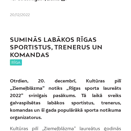
20/12/2022
SUMINĀS LABĀKOS RĪGAS
SPORTISTUS, TRENERUS UN
KOMANDAS
RĪGA
Otrdien, 20. decembrī, Kultūras pilī
„Ziemeļblāzma” notiks „Rīgas sporta laureāts
2022” svinīgais pasākums. Tā laikā sveiks
galvaspilsētas labākos sportistus, trenerus,
komandas un šī gada populārākā sporta notikuma
organizatorus.
Kultūras pilī „Ziemeļblāzma” laureātus godinās