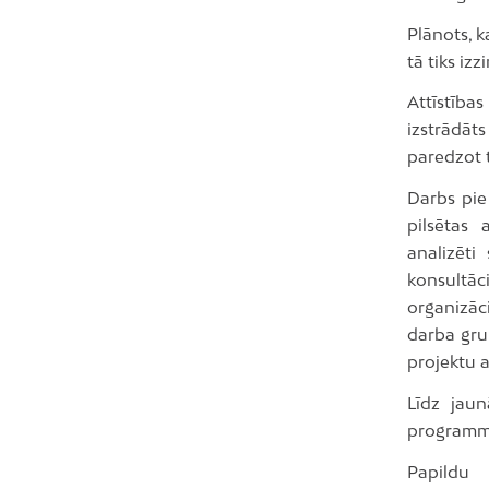
Plānots, k
tā tiks izz
Attīstība
izstrādāt
paredzot 
Darbs pie
pilsētas 
analizēti
konsultāc
organizāc
darba grup
projektu 
Līdz jaun
programm
Papildu 