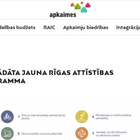
dalības budžets
RAIC
Apkaimju biedrības
Integrācij
ĀDĀTA JAUNA RĪGAS ATTĪSTĪBAS
RAMMA