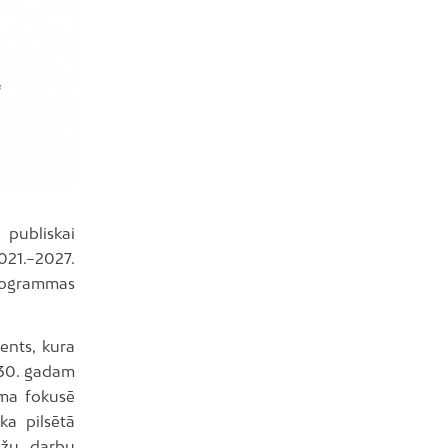
 publiskai
021.–2027.
programmas
ents, kura
2030. gadam
mma fokusē
ka pilsētā
tāžu darbu