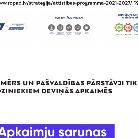
ww.rdpad.lv/strategija/attistibas-programma-2021-2027/
 MĒRS UN PAŠVALDĪBAS PĀRSTĀVJI TIK
DZINIEKIEM DEVIŅĀS APKAIMĒS