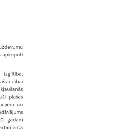
n uzdevumu
kas apkopoti
izglītība,
ašvaldībai
ekļaušanās
uši plašas
ēmējiem un
iedāvājums
030. gadam
partamenta