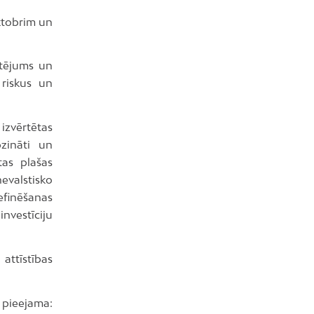
oktobrim un
rtējums un
 riskus un
izvērtētas
pzināti un
tas plašas
evalstisko
efinēšanas
investīciju
attīstības
pieejama: