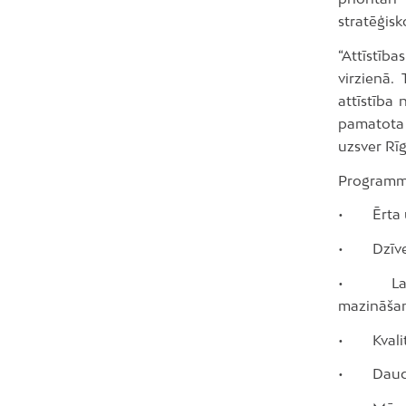
stratēģis
“Attīstīb
virzienā.
attīstība
pamatota 
uzsver Rīg
Programmā 
• Ērta un
• Dzīves 
• Laba v
mazināša
• Kvalita
• Daudzve