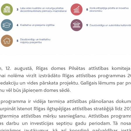
n, 12. augustā, Rīgas domes Pilsētas attīstības komiteja
nai nolēma virzīt izstrādāto Rīgas attīstības programmas 2
redakciju un vides pārskata projektu. Galīgais lēmums par 
nu vēl būs jāpieņem domes sēdē.
s programma ir vidēja termiņa attīstības plānošanas dokum
turpināt īstenot Rīgas ilgtspējīgas attīstības stratēģijā līdz 
 ilgtermiņa attīstības mērķu sasniegšanu. Attīstības progra
as darbu un investīcijas septiņu gadu periodam. Tā nosa
i risināmos jautājumus, kā arī koordinē pašvaldības ies