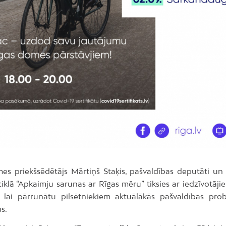
es priekšsēdētājs Mārtiņš Staķis, pašvaldības deputāti un 
ciklā “Apkaimju sarunas ar Rīgas mēru” tiksies ar iedzīvotāj
 lai pārrunātu pilsētniekiem aktuālākās pašvaldības pr
s.