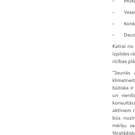
• Mūsdien
• Veselīga
• Konkurē
• Daudzve
Katrai no
izpildes rā
rīcības pl
“Jaunās a
klimatnei
būtiska i
un vienlī
konsultāc
aktīviem 
būs nozīm
mērķu sas
Stratēģisk