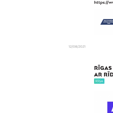
https://w
12/08/2021
RĪGAS
AR RĪ
RĪGA