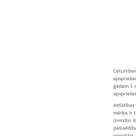
Ceturtdie
apsprieša
gadam 1. 
apsprieša
Attīstība
mērķis ir 
izvirzīto
pašvaldīb
prioritār