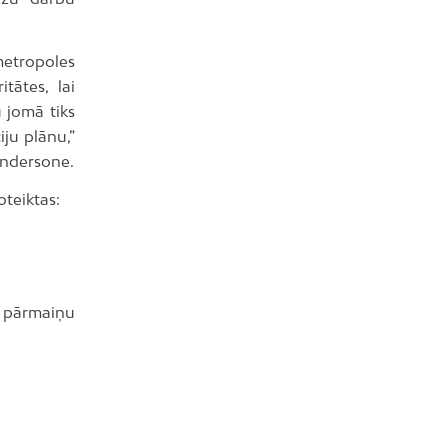
metropoles
tātes, lai
 jomā tiks
ju plānu,”
Andersone.
oteiktas:
 pārmaiņu