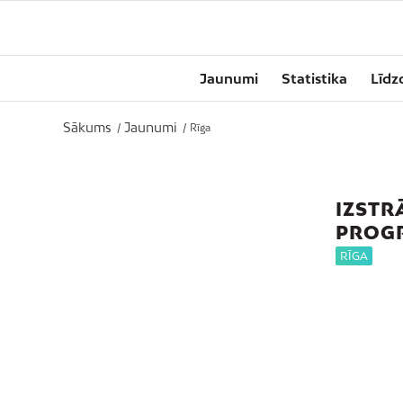
Jaunumi
Statistika
Līdz
Sākums
Jaunumi
/
/
Rīga
IZSTR
PROG
RĪGA