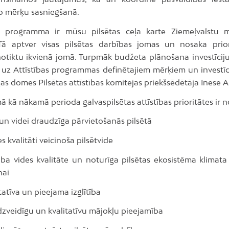
ko mērķu sasniegšanā.
as programma ir mūsu pilsētas ceļa karte Ziemeļvalstu 
 Tā aptver visas pilsētas darbības jomas un nosaka priori
 notiktu ikvienā jomā. Turpmāk budžeta plānošana investīciju
uz Attīstības programmas definētajiem mērķiem un investīci
as domes Pilsētas attīstības komitejas priekšsēdētāja Inese 
kā nākamā perioda galvaspilsētas attīstības prioritātes ir n
 videi draudzīga pārvietošanās pilsētā
kvalitāti veicinoša pilsētvide
ides kvalitāte un noturīga pilsētas ekosistēma klimata
nai
tīva un pieejama izglītība
idīgu un kvalitatīvu mājokļu pieejamība