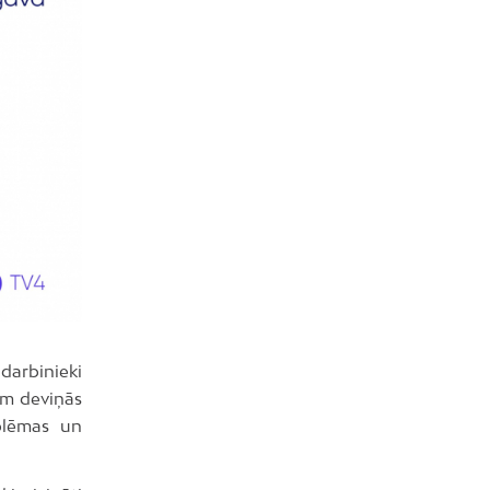
darbinieki
iem deviņās
oblēmas un