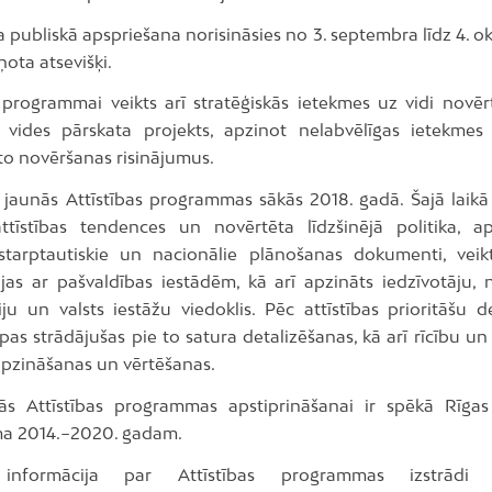
a publiskā apspriešana norisināsies no 3. septembra līdz 4. 
iņota atsevišķi.
s programmai veikts arī stratēģiskās ietekmes uz vidi novē
s vides pārskata projekts, apzinot nelabvēlīgas ietekmes
to novēršanas risinājumus.
 jaunās Attīstības programmas sākās 2018. gadā. Šajā laikā 
attīstības tendences un novērtēta līdzšinējā politika, a
 starptautiskie un nacionālie plānošanas dokumenti, veik
ijas ar pašvaldības iestādēm, kā arī apzināts iedzīvotāju, n
iju un valsts iestāžu viedoklis. Pēc attīstības prioritāšu d
as strādājušas pie to satura detalizēšanas, kā arī rīcību un 
apzināšanas un vērtēšanas.
ās Attīstības programmas apstiprināšanai ir spēkā Rīgas 
a 2014.−2020. gadam.
informācija par Attīstības programmas izstrādi 