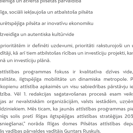
īga un atvērta pilsētas pārvaldība
, sociāli iekļaujoša un atbalstoša pilsēta
tspējīga pilsēta ar inovatīvu ekonomiku
idīga un autentiska kultūrvide
 prioritātēm ir definēti uzdevumi, prioritāti raksturojoši u
dītāji, kā arī tiem atbilstošas rīcības un investīciju projekti, 
ānā un investīciju plānā.
ttīstības programmas fokuss ir kvalitatīva dzīves vide, 
tralitāte, ilgtspējīga mobilitāte un dinamiska metropole. P
r kopienu attīstība apkaimēs un visu sabiedrības pārstāvju i
dzība. Vēl 1. redakcijas sagatavošanas procesā esam veik
ijas ar nevalstiskām organizācijām, valsts iestādēm, uzņ
rīdziniekiem. Mēs ticam, ka jaunās attīstības programmas p
īgs solis pretī Rīgas ilgtspējīgas attīstības stratēģijas 2
niegšanai,” norāda Rīgas domes Pilsētas attīstības de
ās vadības pārvaldes vadītājs Guntars Ruskuls.