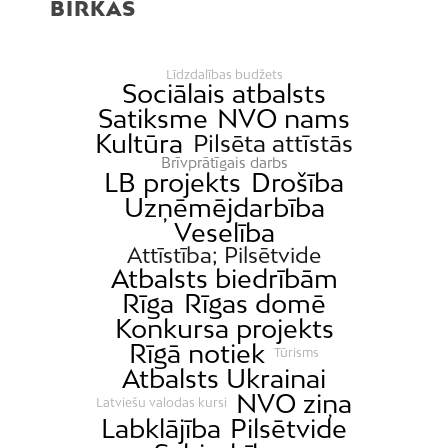
BIRKAS
Līdzdalības budžets
Sociālais atbalsts
Satiksme
NVO nams
Kultūra
Pilsēta attīstās
Brīvprātīgais darbs
LB projekts
Drošība
Uzņēmējdarbība
Veselība
Attīstība; Pilsētvide
Atbalsts biedrībām
Rīga
Rīgas domē
Konkursa projekts
Rīgā notiek
Tūrisms
Atbalsts Ukrainai
NVO ziņa
Latviešu valodas kursi
Labklājība
Pilsētvide