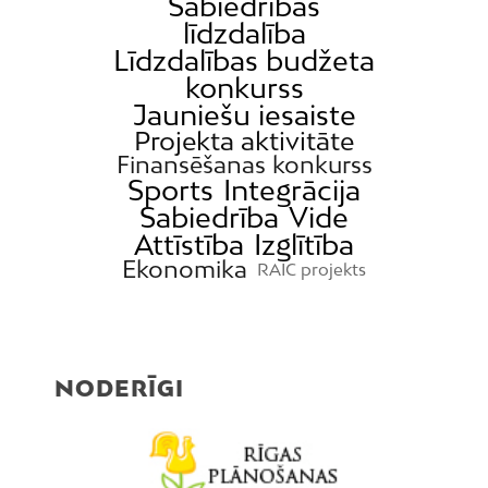
Sabiedrības
līdzdalība
Līdzdalības budžeta
konkurss
Jauniešu iesaiste
Projekta aktivitāte
Finansēšanas konkurss
Sports
Integrācija
Sabiedrība
Vide
Attīstība
Izglītība
Ekonomika
RAIC projekts
NODERĪGI