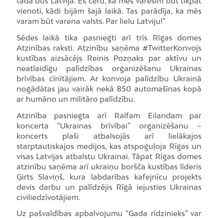
tāda būs Latvija. Es ceru, ka mēs varēsim būt tikpat
vienoti, kādi bijām šajā laikā. Tas parādīja, ka mēs
varam būt varena valsts. Par lielu Latviju!”
Sēdes laikā tika pasniegti arī trīs Rīgas domes
Atzinības raksti. Atzinību saņēma #TwitterKonvojs
kustības aizsācējs Reinis Pozņaks par aktīvu un
neatlaidīgu palīdzības organizēšanu Ukrainas
brīvības cīnītājiem. Ar konvoja palīdzību Ukrainā
nogādātas jau vairāk nekā 850 automašīnas kopā
ar humāno un militāro palīdzību.
Atzinība pasniegta arī Ralfam Eilandam par
koncerta “Ukrainas brīvībai” organizēšanu –
koncerts plaši atbalsojās arī lielākajos
starptautiskajos medijos, kas atspoguļoja Rīgas un
visas Latvijas atbalstu Ukrainai. Tāpat Rīgas domes
atzinību saņēma arī ukraiņu boršča kustības līderis
Ģirts Slaviņš, kura labdarības kafejnīcu projekts
devis darbu un palīdzējis Rīgā iejusties Ukrainas
civiliedzīvotājiem.
Uz pašvaldības apbalvojumu “Gada rīdzinieks” var