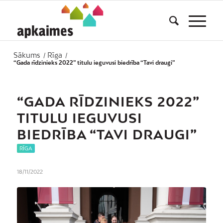
Sākums
Rīga
/
/
“Gada rīdzinieks 2022” titulu ieguvusi biedrība “Tavi draugi”
“GADA RĪDZINIEKS 2022”
TITULU IEGUVUSI
BIEDRĪBA “TAVI DRAUGI”
RĪGA
18/11/2022