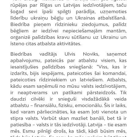
rūpējas par Rīgas un Latvijas iedzīvotājiem, taču
šogad sevi īpaši spilgti parādīja, uzņemoties
līderību ukraiņu bēgļu un Ukrainas atbalstīšanā.
Biedrība pieņem rīdzinieku ziedojumus, palīdz
bēgļiem ar iedzīvei nepieciešamajām mantām,
organizē palīdzības kravu sūtīšanu uz Ukrainu un
īsteno citas atbalsta aktivitātes.
Biedrības vadītājs Ulvis Noviks, saņemot
apbalvojumu, pateicās par atbalstu visiem, kas
iesaistījušies palīdzības sniegšanā: “Viss, kas ir
izdarīts, bijis iespējams, pateicoties šai komandai,
pateicoties rīdziniekiem un latviešiem. Atbalsts,
kādu esam saņēmuši no mūsu valsts iedzīvotājiem,
ir neaptverams un patīkami pārsteidzošs. Tik
daudzi cilvēki ir snieguši visdažādākā veida
atbalstu – finansiālu, fizisku, emocionālu. Šis ir laiks,
kad varam pārliecināties, ka esam ļoti vienota un
stipra valsts. Varbūt skan mazliet banāli, bet tā ir
patiesība – valsts ir tās iedzīvotāji. Latvija – tie esam
mēs. Esmu pilnīgi drošs, ka tādi, kādi būsim mēs,