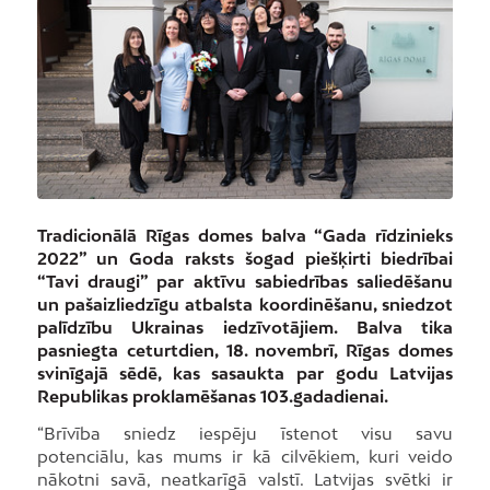
Tradicionālā Rīgas domes balva “Gada rīdzinieks
2022” un Goda raksts šogad piešķirti biedrībai
“Tavi draugi” par aktīvu sabiedrības saliedēšanu
un pašaizliedzīgu atbalsta koordinēšanu, sniedzot
palīdzību Ukrainas iedzīvotājiem. Balva tika
pasniegta ceturtdien, 18. novembrī, Rīgas domes
svinīgajā sēdē, kas sasaukta par godu Latvijas
Republikas proklamēšanas 103.gadadienai.
“Brīvība sniedz iespēju īstenot visu savu
potenciālu, kas mums ir kā cilvēkiem, kuri veido
nākotni savā, neatkarīgā valstī. Latvijas svētki ir