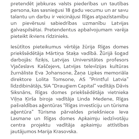
pretendēt jebkuras valsts piederības un tautības
persona, kas sasniegusi 18 gadu vecumu un ar savu
talantu un darbu ir veicinājusi Rīgas atpazīstamību
un pievērsusi sabiedrības uzmanību Latvijas
galvaspilsētai. Pretendentus apbalvojumam varēja
pieteikt ikviens rīdzinieks.
Iesūtītos pieteikumus vērtēja žūrija Rīgas domes
priekšsēdētāja Mārtiņa Staķa vadībā. Žūrijā šogad
darbojās: fiziķis, Latvijas Universitātes profesors
Vjačeslavs Kaščejevs, Latvijas televīzijas kultūras
žurnāliste Eva Johansone, Žaņa Lipkes memoriāla
direktore Lolita Tomsone, AS “Printful Latvia”
līdzdibinātājs, SIA “Draugiem Capital” vadītājs Dāvis
Siksnāns, Rīgas domes priekšsēdētāja vietnieka
Viļņa Ķirša biroja vadītāja Linda Medene, Rīgas
pašvaldības aģentūras “Rīgas investīciju un tūrisma
aģentūra” Tūrisma pārvaldes priekšniece Ieva
Lasmane un Rīgas domes Apkaimju iedzīvotāju
centra projektu vadītāja apkaimju attīstības
jautājumos Marija Krasovska.