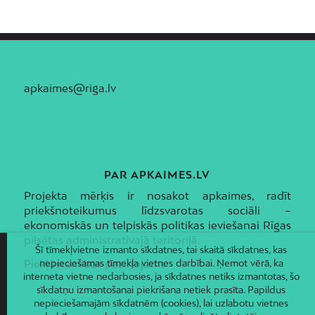
apkaimes@riga.lv
PAR APKAIMES.LV
Projekta mērķis ir nosakot apkaimes, radīt
priekšnoteikumus līdzsvarotas sociāli –
ekonomiskās un telpiskās politikas ieviešanai Rīgas
pilsētas administratīvajā teritorijā.
Šī tīmekļvietne izmanto sīkdatnes, tai skaitā sīkdatnes, kas
nepieciešamas tīmekļa vietnes darbībai. Ņemot vērā, ka
Piekļūstamības paziņojums
interneta vietne nedarbosies, ja sīkdatnes netiks izmantotas, šo
sīkdatņu izmantošanai piekrišana netiek prasīta. Papildus
nepieciešamajām sīkdatnēm (cookies), lai uzlabotu vietnes