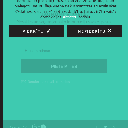
darbību un pakalpojumus, kā arī analizētu lietotājus un
pielāgotu saturu, šajā vietnē tiek izmantotas arī analītiskās
sīkdatnes, kas analizē vietnes darbību. Lai uzzinātu vairāk
JAUNUMI E-PASTĀ
apmeklējiet
sīkdatņu
sadaļu.
Piesakies un saņem jaunāko informāciju savā e-pastā!
PIEKRĪTU
NEPIEKRĪTU
© 2026 AIC