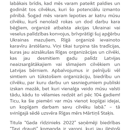
labākais brīdis, kad mēs varam pateikt paldies un
godināt tos cilvēkus, kuri šo potenciālu izmanto
pilnībā. Šogad mēs varam lepoties ar katru mūsu
cilvēku, kurš nenolaiž rokas un dod darbu kara
bēgļiem, organizē atbalsta akcijas Ukrainai vai
veselus palīdzības konvojus, brīvprātīgi šuj apģērbu
Ukrainas mazuļiem, Rīgā organizē ievainoto
karavīru ārstēšanu. Viņi tikai turpina tās tradīcijas,
kuras jau aizsākušas Rīgas organizācijas un cilvēki,
kas jau desmitiem gadu palīdz Latvijas
neaizsargātākajiem vai slimajiem cilvēkiem un
Latvijas bērniem. Apbalvojumus ir pelnījuši vēl
simtiem un tūkstošiem organizāciju, biedrību un
cilvēku, par kuru darbu un sasniegumiem publiski
izskan mazāk, bet kuri vienalga veido mūsu valsti
tādu, kādu to vēlamies redzēt arī pēc 104 gadiem!
Ticu, ka šie piemēri var mūs vienot kopīgai idejai,
un kopīgam darbam savu cilvēku labā.” – tā
svinīgajā sēdē uzsvēra Rīgas mērs Mārtiņš Staķis.
Titula “Gada rīdzinieks 2022” saņēmēji biedrības
“Tavi draugi” komanda ir varoņi, kuri jau ilgstoši