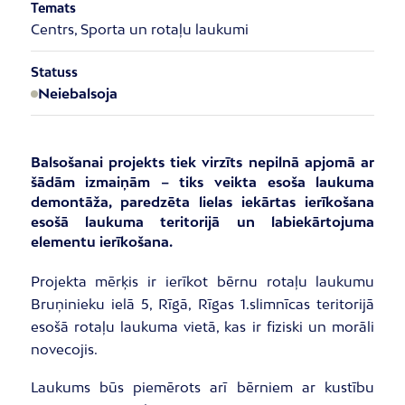
Temats
Centrs, Sporta un rotaļu laukumi
Statuss
Neiebalsoja
Balsošanai projekts tiek virzīts nepilnā apjomā ar
šādām izmaiņām – tiks veikta esoša laukuma
demontāža, paredzēta lielas iekārtas ierīkošana
esošā laukuma teritorijā un labiekārtojuma
elementu ierīkošana.
Projekta mērķis ir ierīkot bērnu rotaļu laukumu
Bruņinieku ielā 5, Rīgā, Rīgas 1.slimnīcas teritorijā
esošā rotaļu laukuma vietā, kas ir fiziski un morāli
novecojis.
Laukums būs piemērots arī bērniem ar kustību