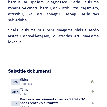
bērnus ar īpašām diagnozēm. Šāda laukuma
izveide veicinātu bērnu, ar kustību traucējumiem,
attīstību, kā arī sniegtu iespēju iekļauties
sabiedrībā.
Spēļu laukums būs brīvi pieejams blakus esošo
iestāžu apmeklētājiem, jo atrodas ērti pieejamā
lokācijā.
Saistītie dokumenti
Skice
JPG
1,009 KB
Tāme
XLSX
22 KB
Konkursa vērtēšanas komisijas 08.09.2023.
sēdes protokola izraksts
DOC