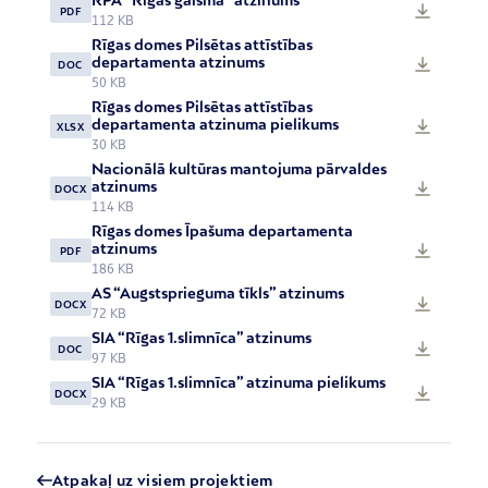
PDF
112 KB
Rīgas domes Pilsētas attīstības
departamenta atzinums
DOC
50 KB
Rīgas domes Pilsētas attīstības
departamenta atzinuma pielikums
XLSX
30 KB
Nacionālā kultūras mantojuma pārvaldes
atzinums
DOCX
114 KB
Rīgas domes Īpašuma departamenta
atzinums
PDF
186 KB
AS “Augstsprieguma tīkls” atzinums
DOCX
72 KB
SIA “Rīgas 1.slimnīca” atzinums
DOC
97 KB
SIA “Rīgas 1.slimnīca” atzinuma pielikums
DOCX
29 KB
Atpakaļ uz visiem projektiem