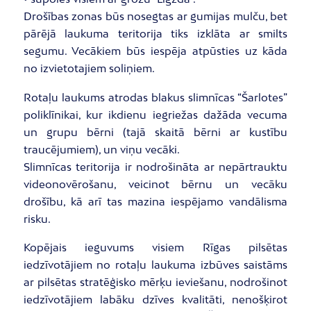
Drošības zonas būs nosegtas ar gumijas mulču, bet
pārējā laukuma teritorija tiks izklāta ar smilts
segumu. Vecākiem būs iespēja atpūsties uz kāda
no izvietotajiem soliņiem.
Rotaļu laukums atrodas blakus slimnīcas “Šarlotes”
poliklīnikai, kur ikdienu iegriežas dažāda vecuma
un grupu bērni (tajā skaitā bērni ar kustību
traucējumiem), un viņu vecāki.
Slimnīcas teritorija ir nodrošināta ar nepārtrauktu
videonovērošanu, veicinot bērnu un vecāku
drošību, kā arī tas mazina iespējamo vandālisma
risku.
Kopējais ieguvums visiem Rīgas pilsētas
iedzīvotājiem no rotaļu laukuma izbūves saistāms
ar pilsētas stratēģisko mērķu ieviešanu, nodrošinot
iedzīvotājiem labāku dzīves kvalitāti, nenošķirot