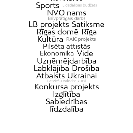
Sports
Līdzdalības budžets
NVO nams
Brīvprātīgais darbs
LB projekts
Satiksme
Rīgas domē
Rīga
Kultūra
RAIC projekts
Pilsēta attīstās
Vide
Ekonomika
Uzņēmējdarbība
Labklājība
Drošība
Atbalsts Ukrainai
Latviešu valodas kursi
Konkursa projekts
Izglītība
Sabiedrības
līdzdalība