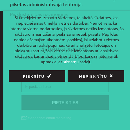
pilsētas administratīvajā teritorijā.
Piekļūstamības paziņojums
Šī tīmekļvietne izmanto sīkdatnes, tai skaitā sīkdatnes, kas
nepieciešamas tīmekļa vietnes darbībai. Ņemot vērā, ka
interneta vietne nedarbosies, ja sīkdatnes netiks izmantotas, šo
sīkdatņu izmantošanai piekrišana netiek prasīta. Papildus
nepieciešamajām sīkdatnēm (cookies), lai uzlabotu vietnes
darbību un pakalpojumus, kā arī analizētu lietotājus un
JAUNUMI E-PASTĀ
pielāgotu saturu, šajā vietnē tiek izmantotas arī analītiskās
sīkdatnes, kas analizē vietnes darbību. Lai uzzinātu vairāk
Piesakies un saņem jaunāko informāciju savā e-pastā!
apmeklējiet
sīkdatņu
sadaļu.
PIEKRĪTU
NEPIEKRĪTU