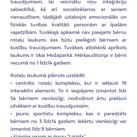
traucējumiem, lai veicinātu viņu integrāciju
sabiedrībā, kā arī socializēšanos ar saviem
vienaudžiem, tādējādi uzlabojot emocionālās un
fiziskās tuvības kvalitāti personām ar īpašām
vajadzībām. Tuvākajā apkaimē nav pieejami bērnu
rotaļu laukumi, kas būtu pielāgoti bērniem ar
kustību traucējumiem. Tuvākais atbilstoši aprīkots
laukums ir tikai Mežaparkā. Mērķauditorija ir bērni
vecumā no 1 līdz14 gadiem.
Rotaļu laukumā plānots uzstādīt:
• centrālo rotaļu kompleksu, kur ir iekļauti 19
interaktīvi elementi. To ir iespējams izmantot līdz
54 bērniem vienlaicīgi, nodrošinot ērtu piekļuvi
cilvēkiem ar kustību traucējumiem;
• jauno sportistu kompleksu, kas ir paredzēts
bērniem no 3 līdz14 gadiem. Iekārtu vienlaicīgi var
izmantot līdz 9 bērniem;
• šūpoles visiem ar grozu “Ligzda”.