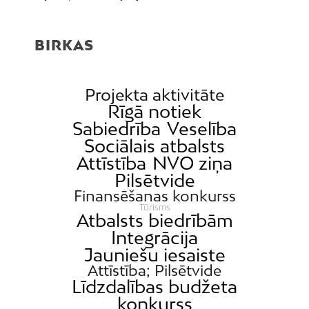
BIRKAS
Projekta aktivitāte
Rīgā notiek
Sabiedrība
Veselība
Sociālais atbalsts
Attīstība
NVO ziņa
Pilsētvide
Finansēšanas konkurss
Tūrisms
Atbalsts biedrībām
Integrācija
Jauniešu iesaiste
Attīstība; Pilsētvide
Līdzdalības budžeta
konkurss