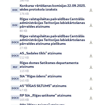
180 KB
Konkursa vērtēšanas komisijas 22.09.2023.
sēdes protokola izraksts
DOC
176 KB
Rīgas valstspilsētas pašvaldības Centrālās
administrācijas Teritorijas labiekārtošanas
DOC
pārvaldes atzinums
80 KB
Rīgas valstspilsētas pašvaldības Centrālās
administrācijas Teritorijas labiekārtošanas
DOCX
pārvaldes atzinuma pielikums
27 KB
AS ,,Sadales tīkls” atzinums
DOCX
212 KB
Rīgas domes Satiksmes departamenta
atzinums
PDF
113 KB
SIA “Rīgas ūdens” atzinums
DOCX
145 KB
AS “RĪGAS SILTUMS” atzinums
DOCX
47 KB
RP SIA ,,Rīgas satiksme” atzinums
DOCX
103 KB
RPA “Rīgas gaisma” atzinums