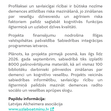
Profilaksei un savlaicīgai rīcībai ir būtiska nozīme
demences attīstības riska mazināšanā, jo zināšanas
par veselīgu dzīvesveidu un agrīniem riska
faktoriem palīdz saglabāt kognitīvās funkcijas
ilgtermiņā un uzlabot dzīves kvalitāti.
Projekta finansējumu nodrošina Rīgas
valstspilsētas pašvaldība Sabiedrības integrācijas
programmas ietvaros.
Plānots, ka projekta pirmajā posmā, kas ilgs līdz
2026. gada septembrim, sabiedrībā tiks izplatīti
8000 pašnovērtējuma materiāli, kā arī vismaz 100
bibliotēku darbinieki pilnveidos zināšanas par
demenci un kognitīvo veselību. Projekts veicinās
sabiedrības informētību, savlaicīgu rīcību un
ilgtermiņā palīdzēs mazināt demences radīto
sociālo un veselības aprūpes slogu.
Papildu informācija:
Latvijas Alcheimera asociācija
www.uzlaboatminu.lv