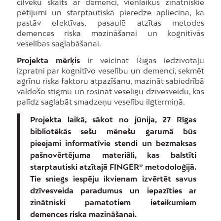
cilvēku skaits ar demenci, vienlaikus zinātniskie
pētījumi un starptautiskā pieredze apliecina, ka
pastāv efektīvas, pasaulē atzītas metodes
demences riska mazināšanai un kognitīvās
veselības saglabāšanai.
Projekta mērķis
ir veicināt Rīgas iedzīvotāju
izpratni par kognitīvo veselību un demenci, sekmēt
agrīnu riska faktoru atpazīšanu, mazināt sabiedrībā
valdošo stigmu un rosināt veselīgu dzīvesveidu, kas
palīdz saglabāt smadzeņu veselību ilgtermiņā.
Projekta laikā, sākot no jūnija, 27 Rīgas
bibliotēkās sešu mēnešu garumā būs
pieejami informatīvie stendi un bezmaksas
pašnovērtējuma materiāli, kas balstīti
starptautiski atzītajā FINGER® metodoloģijā.
Tie sniegs iespēju ikvienam izvērtēt savus
dzīvesveida paradumus un iepazīties ar
zinātniski pamatotiem ieteikumiem
demences riska mazināšanai.