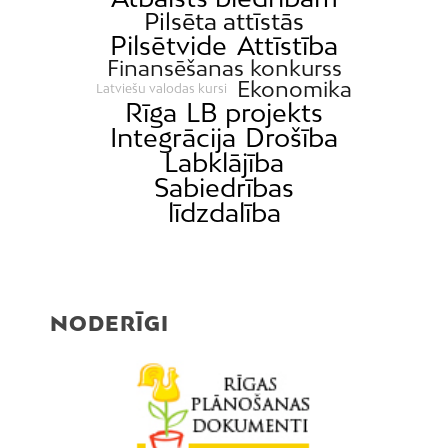
Pilsēta attīstās
Pilsētvide
Attīstība
Finansēšanas konkurss
Ekonomika
Latviešu valodas kursi
Rīga
LB projekts
Integrācija
Drošība
Labklājība
Sabiedrības
līdzdalība
NODERĪGI