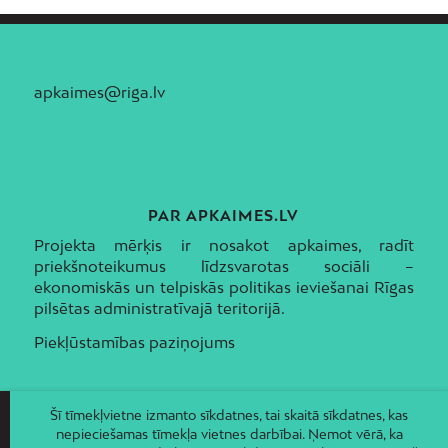
apkaimes@riga.lv
PAR APKAIMES.LV
Projekta mērķis ir nosakot apkaimes, radīt
priekšnoteikumus līdzsvarotas sociāli –
ekonomiskās un telpiskās politikas ieviešanai Rīgas
pilsētas administratīvajā teritorijā.
Piekļūstamības paziņojums
Šī tīmekļvietne izmanto sīkdatnes, tai skaitā sīkdatnes, kas
nepieciešamas tīmekļa vietnes darbībai. Ņemot vērā, ka