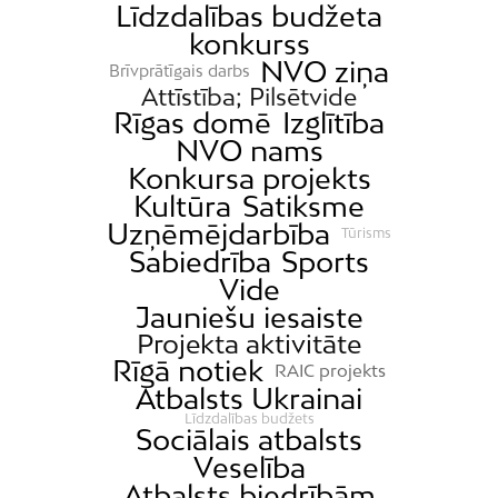
Līdzdalības budžeta
konkurss
NVO ziņa
Brīvprātīgais darbs
Attīstība; Pilsētvide
Rīgas domē
Izglītība
NVO nams
Konkursa projekts
Kultūra
Satiksme
Uzņēmējdarbība
Tūrisms
Sabiedrība
Sports
Vide
Jauniešu iesaiste
Projekta aktivitāte
Rīgā notiek
RAIC projekts
Atbalsts Ukrainai
Līdzdalības budžets
Sociālais atbalsts
Veselība
Atbalsts biedrībām