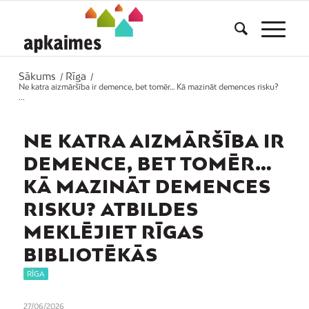
Sākums
Rīga
/
/
Ne katra aizmāršība ir demence, bet tomēr… Kā mazināt demences risku?
...
NE KATRA AIZMĀRŠĪBA IR
DEMENCE, BET TOMĒR…
KĀ MAZINĀT DEMENCES
RISKU? ATBILDES
MEKLĒJIET RĪGAS
BIBLIOTĒKĀS
RĪGA
27/06/2026