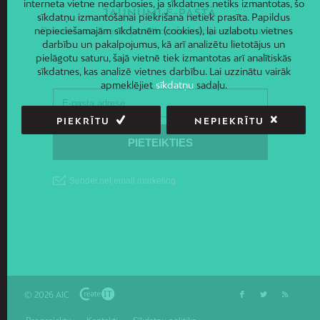
interneta vietne nedarbosies, ja sīkdatnes netiks izmantotas, šo
JAUNUMI E-PASTĀ
sīkdatņu izmantošanai piekrišana netiek prasīta. Papildus
nepieciešamajām sīkdatnēm (cookies), lai uzlabotu vietnes
Piesakies un saņem jaunāko informāciju savā e-pastā!
darbību un pakalpojumus, kā arī analizētu lietotājus un
pielāgotu saturu, šajā vietnē tiek izmantotas arī analītiskās
sīkdatnes, kas analizē vietnes darbību. Lai uzzinātu vairāk
apmeklējiet
sīkdatņu
sadaļu.
PIEKRĪTU
NEPIEKRĪTU
© 2026 AIC