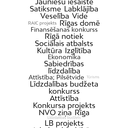
Jauniešu iesaiste
Satiksme
Labklājība
Veselība
Vide
Rīgas domē
RAIC projekts
Finansēšanas konkurss
Rīgā notiek
Sociālais atbalsts
Kultūra
Izglītība
Ekonomika
Sabiedrības
līdzdalība
Attīstība; Pilsētvide
Tūrisms
Līdzdalības budžeta
konkurss
Attīstība
Konkursa projekts
NVO ziņa
Rīga
Līdzdalības budžets
LB projekts