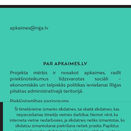
apkaimes@riga.lv
PAR APKAIMES.LV
Projekta mērķis ir nosakot apkaimes, radīt
priekšnoteikumus līdzsvarotas sociāli –
ekonomiskās un telpiskās politikas ieviešanai Rīgas
pilsētas administratīvajā teritorijā.
Piekļūstamības paziņojums
Šī tīmekļvietne izmanto sīkdatnes, tai skaitā sīkdatnes, kas
nepieciešamas tīmekļa vietnes darbībai. Ņemot vērā, ka
interneta vietne nedarbosies, ja sīkdatnes netiks izmantotas, šo
sīkdatņu izmantošanai piekrišana netiek prasīta. Papildus