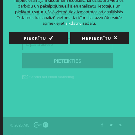
nepieciešamajām sīkdatnēm (cookies), lai uzlabotu vietnes
darbību un pakalpojumus, kā arī analizētu lietotājus un
JAUNUMI E-PASTĀ
pielāgotu saturu, šajā vietnē tiek izmantotas arī analītiskās
Piesakies un saņem jaunāko informāciju savā e-pastā!
sīkdatnes, kas analizē vietnes darbību. Lai uzzinātu vairāk
apmeklējiet
sīkdatņu
sadaļu.
PIEKRĪTU
NEPIEKRĪTU
© 2026 AIC