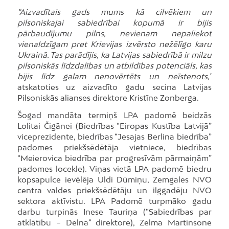
“Aizvadītais gads mums kā cilvēkiem un
pilsoniskajai sabiedrībai kopumā ir bijis
pārbaudījumu pilns, nevienam nepaliekot
vienaldzīgam pret Krievijas izvērsto nežēlīgo karu
Ukrainā. Tas parādījis, ka Latvijas sabiedrībā ir milzu
pilsoniskās līdzdalības un atbildības potenciāls, kas
bijis līdz galam nenovērtēts un neīstenots,”
atskatoties uz aizvadīto gadu secina Latvijas
Pilsoniskās alianses direktore Kristīne Zonberga.
Šogad mandāta termiņš LPA padomē beidzās
Lolitai Čigānei (Biedrības “Eiropas Kustība Latvijā”
viceprezidente, biedrības “Jesajas Berlina biedrība”
padomes priekšsēdētāja vietniece, biedrības
“Meierovica biedrība par progresīvām pārmaiņām”
padomes locekle). Viņas vietā LPA padomē biedru
kopsapulce ievēlēja Uldi Dūmiņu, Zemgales NVO
centra valdes priekšsēdētāju un ilggadēju NVO
sektora aktīvistu. LPA Padomē turpmāko gadu
darbu turpinās Inese Tauriņa (“Sabiedrības par
atklātību – Delna” direktore), Zelma Martinsone