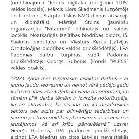
(nodibinājuma “Fonds digitālai izaugsmei TRĪS”
valdes locekle), Mārcis Liors Skadmanis (uzņēmējs
un filantrops, Starptautiskās NVO dienas aizsācējs
un dibinātājs), Mārtiņš Šteins (jauniešu
organizācijas “Nītaureņi” dibinātājs un valdes
loceklis, Neatkarīgās izglītības biedrības biedrs, 13.
Saeimas deputāts) un Viesturs Ķerus (Latvijas
Ornitoloģijas biedrības valdes priekšsēdētājs). LPA
Padomes darbu turpinās vadīt Padomes
priekšsēdētājs Georgs Rubenis (Fonds “PLECS”
valdes loceklis).
“2023. gadā mēs turpināsim iesāktos darbus – ar
jaunu jaudu, iedvesmu un ņemot vērā pēdējo gadu
krīžu mācības. 2023. gadā kā viena no prioritārajām
tēmām LPA darba tēmām ir izvirzīta noturībspēja,
kā arī aktivitātes, ka veicina to, ka nevalstiskais
sektors tiek atzīts par pilnvērtīgu sadarbības un
sarunu partneri politikas plānošanas un ieviešanas
jautājumos, kā arī krīžu pārvarēšanā,”
uzsver
Georgs Rubenis, LPA padomes priekšsēdētājs,
aicinot LPA biedrus un citas Latvijas nevalstiskās