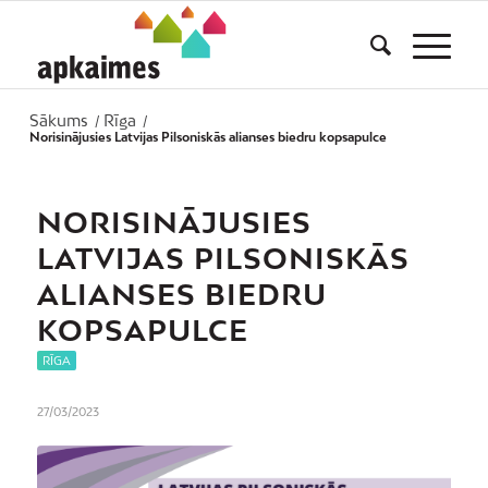
Sākums
Rīga
/
/
Norisinājusies Latvijas Pilsoniskās alianses biedru kopsapulce
NORISINĀJUSIES
LATVIJAS PILSONISKĀS
ALIANSES BIEDRU
KOPSAPULCE
RĪGA
27/03/2023