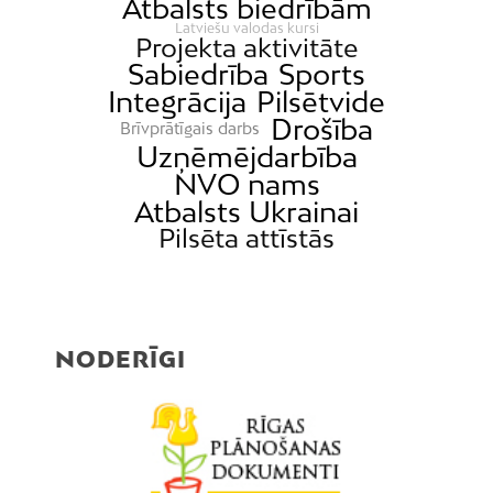
Atbalsts biedrībām
Latviešu valodas kursi
Projekta aktivitāte
Sabiedrība
Sports
Integrācija
Pilsētvide
Drošība
Brīvprātīgais darbs
Uzņēmējdarbība
NVO nams
Atbalsts Ukrainai
Pilsēta attīstās
NODERĪGI