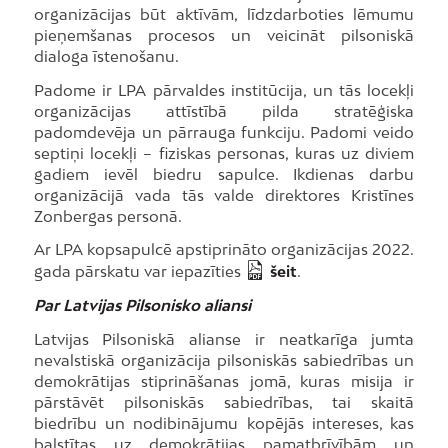
organizācijas būt aktīvām, līdzdarboties lēmumu
pieņemšanas procesos un veicināt pilsoniskā
dialoga īstenošanu.
Padome ir LPA pārvaldes institūcija, un tās locekļi
organizācijas attīstībā pilda stratēģiska
padomdevēja un pārrauga funkciju. Padomi veido
septiņi locekļi – fiziskas personas, kuras uz diviem
gadiem ievēl biedru sapulce. Ikdienas darbu
organizācijā vada tās valde direktores Kristīnes
Zonbergas personā.
Ar LPA kopsapulcē apstiprināto organizācijas 2022.
gada pārskatu var iepazīties
šeit
.
Par Latvijas Pilsonisko aliansi
Latvijas Pilsoniskā alianse ir neatkarīga jumta
nevalstiskā organizācija pilsoniskās sabiedrības un
demokrātijas stiprināšanas jomā, kuras misija ir
pārstāvēt pilsoniskās sabiedrības, tai skaitā
biedrību un nodibinājumu kopējās intereses, kas
balstītas uz demokrātijas pamatbrīvībām un