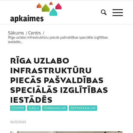
Sākums
Centrs
/
/
Rīga uzlabo infrastruktūru piecās pašvaldības speciālās izglītības
iestādēs...
RĪGA UZLABO
INFRASTRUKTŪRU
PIECĀS PAŠVALDĪBAS
SPECIĀLĀS IZGLĪTĪBAS
IESTĀDĒS
CENTRS
,
JUGLA
,
TORŅAKALNS
,
ZIEPNIEKKALNS
16/12/2025