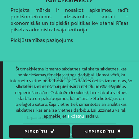
PAR APKAIMES.LV
Projekta mērķis ir nosakot apkaimes, radīt
priekšnoteikumus līdzsvarotas sociāli –
ekonomiskās un telpiskās politikas ieviešanai Rīgas
pilsētas administratīvajā teritorijā.
Piekļūstamības paziņojums
Šī tīmekļvietne izmanto sīkdatnes, tai skaitā sīkdatnes, kas
nepieciešamas tīmekļa vietnes darbībai. Ņemot vērā, ka
JAUNUMI E-PASTĀ
interneta vietne nedarbosies, ja sīkdatnes netiks izmantotas, šo
Piesakies un saņem jaunāko informāciju savā e-pastā!
sīkdatņu izmantošanai piekrišana netiek prasīta. Papildus
nepieciešamajām sīkdatnēm (cookies), lai uzlabotu vietnes
darbību un pakalpojumus, kā arī analizētu lietotājus un
pielāgotu saturu, šajā vietnē tiek izmantotas arī analītiskās
sīkdatnes, kas analizē vietnes darbību. Lai uzzinātu vairāk
apmeklējiet
sīkdatņu
sadaļu.
PIEKRĪTU
NEPIEKRĪTU