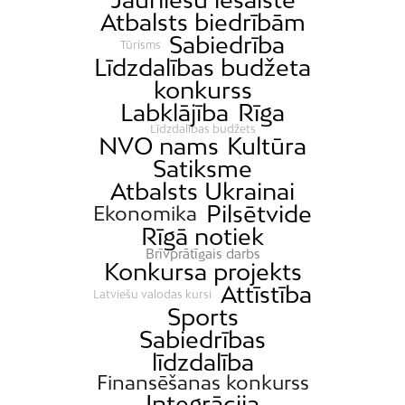
Atbalsts biedrībām
Sabiedrība
Tūrisms
Līdzdalības budžeta
konkurss
Labklājība
Rīga
Līdzdalības budžets
NVO nams
Kultūra
Satiksme
Atbalsts Ukrainai
Pilsētvide
Ekonomika
Rīgā notiek
Brīvprātīgais darbs
Konkursa projekts
Attīstība
Latviešu valodas kursi
Sports
Sabiedrības
līdzdalība
Finansēšanas konkurss
Integrācija