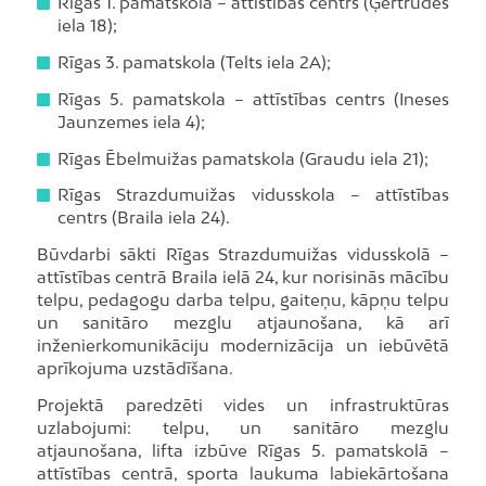
Rīgas 1. pamatskola – attīstības centrs (Ģertrūdes
iela 18);
Rīgas 3. pamatskola (Telts iela 2A);
Rīgas 5. pamatskola – attīstības centrs (Ineses
Jaunzemes iela 4);
Rīgas Ēbelmuižas pamatskola (Graudu iela 21);
Rīgas Strazdumuižas vidusskola – attīstības
centrs (Braila iela 24).
Būvdarbi sākti Rīgas Strazdumuižas vidusskolā –
attīstības centrā Braila ielā 24, kur norisinās mācību
telpu, pedagogu darba telpu, gaiteņu, kāpņu telpu
un sanitāro mezglu atjaunošana, kā arī
inženierkomunikāciju modernizācija un iebūvētā
aprīkojuma uzstādīšana.
Projektā paredzēti vides un infrastruktūras
uzlabojumi: telpu, un sanitāro mezglu
atjaunošana, lifta izbūve Rīgas 5. pamatskolā –
attīstības centrā, sporta laukuma labiekārtošana